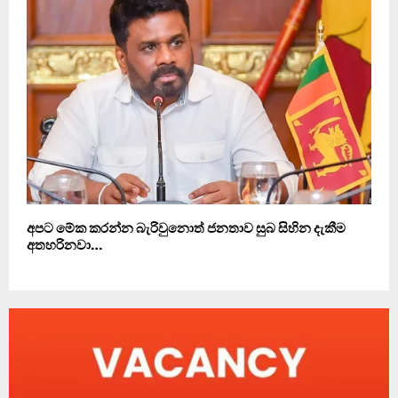
අපට මේක කරන්න බැරිවුනොත් ජනතාව සුබ සිහින දැකීම
අතහරිනවා…