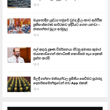
0
මැදපෙරදිග යුද්ධය හමුවේ වුවද ශ්‍රී ලංකාව ආර්ථික
ප්‍රතිසංස්කරණ සාර්ථකව ඉදිරියට ගෙන යනවා –
ජාත්‍යන්තර මූල්‍ය අරමුදල
0
ගල් අඟුරු දූෂණ විමර්ශනය: හිටපු අමාත්‍ය කුමාර
ජයකොඩිගෙන් ජනාධිපති කොමිසම පැය දෙකක්
ප්‍රශ්න කරයි
0
මිලදී ගන්නා මත්පැන්වල ප්‍රමිතිය සෙවීමට සුරාබදු
දෙපාර්තමේන්තුවෙන් නව App එකක්
0