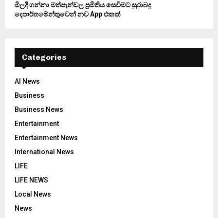
මිලදී ගන්නා මත්පැන්වල ප්‍රමිතිය සෙවීමට සුරාබදු
දෙපාර්තමේන්තුවෙන් නව App එකක්
Categories
AI News
Business
Business News
Entertainment
Entertainment News
International News
LIFE
LIFE NEWS
Local News
News