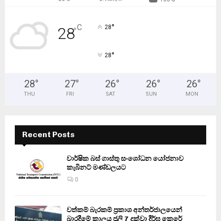
°
C
28
28
°
°
28
28
°
27
°
26
°
26
°
26
°
THU
FRI
SAT
SUN
MON
Recent Posts
වාර්ෂික බස් ගාස්තු සංශෝධන යෝජනාව
කැබිනට් මණ්ඩලයට
0
වත්කම් බැරකම් ප්‍රකාශ අන්තර්ජාලයෙන්
බාරදීමේ කාලය ජූලි 7 දක්වා දීර්ඝ කෙරේ