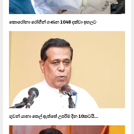
කොරෝනා රෝගීන් ගණන 1048 දක්වා ඉහලට
ගුවන් යානා තෙල් ඇත්තේ උපරිම දින 10කටයි…