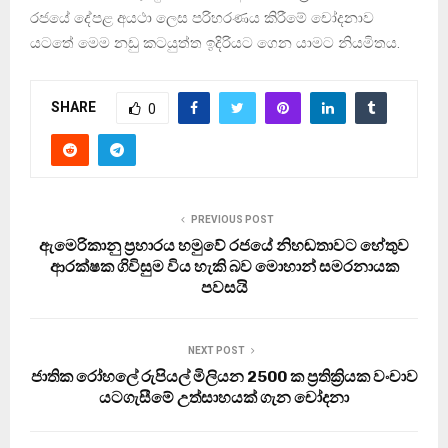
රජයේ දේපළ අයථා ලෙස පරිහරණය කිරීමේ චෝදනාව
යටතේ මෙම නඩු කටයුත්ත ඉදිරියට ගෙන යාමට නියමිතය.
SHARE
0
PREVIOUS POST
ඇමෙරිකානු ප්‍රහාරය හමුවේ රජයේ නිහඬතාවට හේතුව
ආරක්ෂක ගිවිසුම විය හැකි බව මොහාන් සමරනායක
පවසයි
NEXT POST
ජාතික රෝහලේ රුපියල් මිලියන 2500 ක ප්‍රතික්‍රියක වංචාව
යටගැසීමේ උත්සාහයක් ගැන චෝදනා