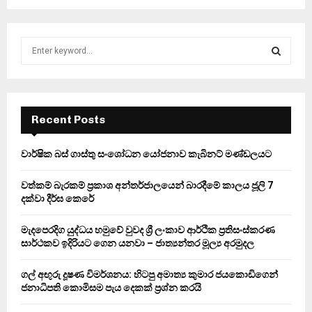
S
e
a
S
r
c
E
h
Recent Posts
f
A
o
වාර්ෂික බස් ගාස්තු සංශෝධන යෝජනාව කැබිනට් මණ්ඩලයට
r
R
:
වත්කම් බැරකම් ප්‍රකාශ අන්තර්ජාලයෙන් බාරදීමේ කාලය ජූලි 7
C
දක්වා දීර්ඝ කෙරේ
H
මැදපෙරදිග යුද්ධය හමුවේ වුවද ශ්‍රී ලංකාව ආර්ථික ප්‍රතිසංස්කරණ
සාර්ථකව ඉදිරියට ගෙන යනවා – ජාත්‍යන්තර මූල්‍ය අරමුදල
ගල් අඟුරු දූෂණ විමර්ශනය: හිටපු අමාත්‍ය කුමාර ජයකොඩිගෙන්
ජනාධිපති කොමිසම පැය දෙකක් ප්‍රශ්න කරයි