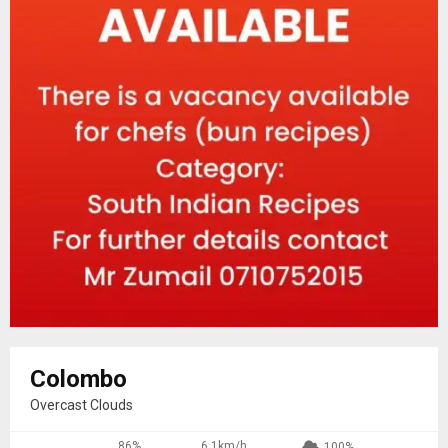
Colombo
Overcast Clouds
86%
6.1km/h
100%