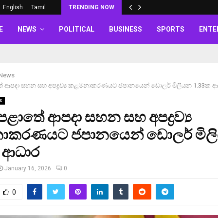
English
Tamil
TRENDING NOW
E
NEWS
POLITICAL
BUSINESS
SPORTS
ENTE
 News
තේ ආපදා සහන සහ අපද්‍රව්‍ය කළමනාකරණයට ජපානයෙන් ඩොලර් මිලියන 1.33ක 
s
 පළාතේ ආපදා සහන සහ අපද්‍රව්‍ය
කරණයට ජපානයෙන් ඩොලර් මිල
 ආධාර
January 16, 2026
0
0