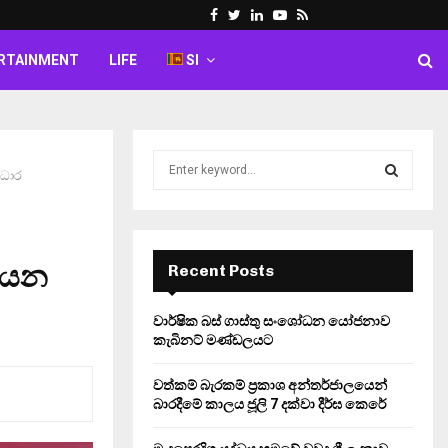
Facebook
Twitter
Linkedin
Youtube
Rss
RTAINMENT
LIFE
SI
S
ආධාර
e
a
S
r
c
E
h
ියන
Recent Posts
f
A
o
වාර්ෂික බස් ගාස්තු සංශෝධන යෝජනාව
r
R
කැබිනට් මණ්ඩලයට
:
C
වත්කම් බැරකම් ප්‍රකාශ අන්තර්ජාලයෙන්
බාරදීමේ කාලය ජූලි 7 දක්වා දීර්ඝ කෙරේ
H