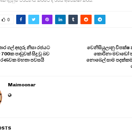
ික දැනුම වර්ධනය කිරීමට ද රජය අපේක්ෂා කරයි.
0
 තොර ගල් අඟුරු නිසා රජයට
වෙනිසියුලානු විපක්ෂ 
 700ක පාඩුවක් සිදු වූ බව
කොරිනා මචාඩෝ ත
ික රණවක මහතා පවසයි
නොබෙල් සාම පදක්කම ජන
Maimoonar
OSTS