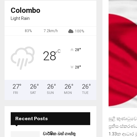
Colombo
Light Rain
83%
7.2km/h
100%
°
28
C
28
°
°
28
27
°
26
°
26
°
26
°
26
°
FRI
SAT
SUN
MON
TUE
Recent Posts
සුළි කුණාටුව
ප්‍රතිසංස්කර
1.33ක ආධාර ම
වාර්ෂික බස් ගාස්තු