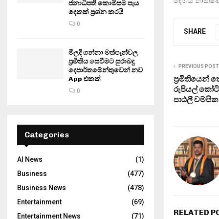
දේශීය තාක්ෂණ
ජනාධිපති කොමිසම පැය
දෙකක් ප්‍රශ්න කරයි
0
SHARE
මිලදී ගන්නා මත්පැන්වල
ප්‍රමිතිය සෙවීමට සුරාබදු
PREVIOUS POST
දෙපාර්තමේන්තුවෙන් නව
ප්‍රමිතියෙන්
App එකක්
රුපියල් කෝටි
0
පාඨලී චම්ප
Categories
AI News
(1)
Business
(477)
Business News
(478)
Entertainment
(69)
RELATED P
Entertainment News
(71)