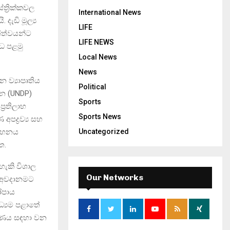
්‍රික්කවල
International News
දැඩි මූල්‍ය
LIFE
්ත්වයන්ට
LIFE NEWS
්ධ පළමු
Local News
News
 ව්‍යාපෘතිය
Political
හන (UNDP)
Sports
‍රතිලාභ
Sports News
පද්‍රව්‍ය සහ
‍රවාහනය
Uncategorized
ත.
ැකි විශාල
Our Networks
සහ අවදානමට
ෝපාය
ධ්‍යම පළාතේ
රණය සඳහා වන