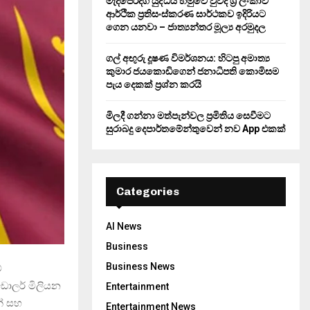
මැදපෙරදිග යුද්ධය හමුවේ වුවද ශ්‍රී ලංකාව
ආර්ථික ප්‍රතිසංස්කරණ සාර්ථකව ඉදිරියට
ගෙන යනවා – ජාත්‍යන්තර මූල්‍ය අරමුදල
ගල් අඟුරු දූෂණ විමර්ශනය: හිටපු අමාත්‍ය
කුමාර ජයකොඩිගෙන් ජනාධිපති කොමිසම
පැය දෙකක් ප්‍රශ්න කරයි
මිලදී ගන්නා මත්පැන්වල ප්‍රමිතිය සෙවීමට
සුරාබදු දෙපාර්තමේන්තුවෙන් නව App එකක්
Categories
AI News
Business
Business News
්
ඩොලර් මිලියන
Entertainment
න් සහ
Entertainment News