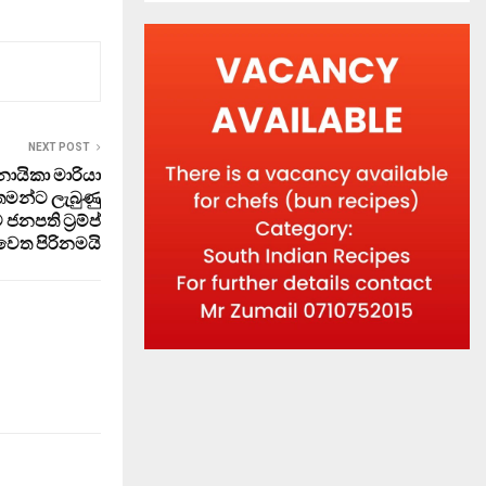
NEXT POST
නායිකා මාරියා
මන්ට ලැබුණු
පති ට්‍රම්ප්
වෙත පිරිනමයි