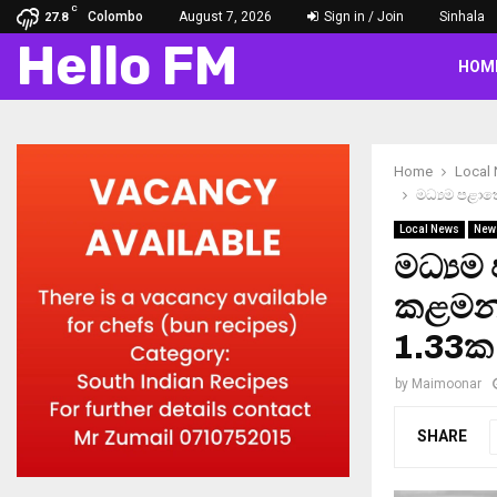
C
Colombo
August 7, 2026
Sign in / Join
Sinhala
27.8
Hello FM
HOM
Home
Local
මධ්‍යම පළා
Local News
New
මධ්‍යම
කළමනා
1.33ක
by
Maimoonar
SHARE