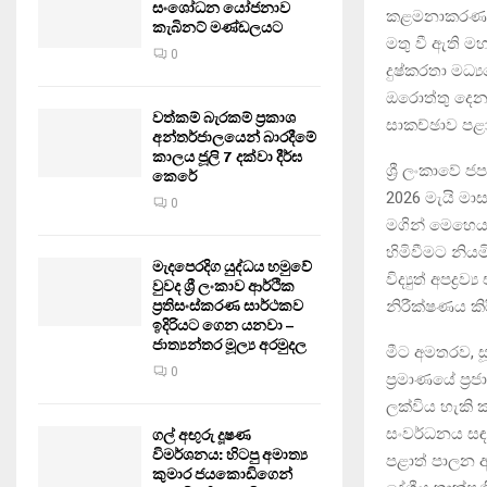
සංශෝධන යෝජනාව
කළමනාකරණය න
කැබිනට් මණ්ඩලයට
මතු වී ඇති මහ
0
දුෂ්කරතා මධ
ඔරොත්තු දෙන 
වත්කම් බැරකම් ප්‍රකාශ
සාකච්ඡාව පළා
අන්තර්ජාලයෙන් බාරදීමේ
කාලය ජූලි 7 දක්වා දීර්ඝ
ශ්‍රී ලංකාවේ
කෙරේ
2026 මැයි මා
0
මගින් මෙහෙයව
හිමිවීමට නියම
මැදපෙරදිග යුද්ධය හමුවේ
විද්‍යුත් අපද්‍
වුවද ශ්‍රී ලංකාව ආර්ථික
නිරීක්ෂණය කිර
ප්‍රතිසංස්කරණ සාර්ථකව
ඉදිරියට ගෙන යනවා –
ජාත්‍යන්තර මූල්‍ය අරමුදල
මීට අමතරව, 
0
ප්‍රමාණයේ ප්
ලක්විය හැකි
සංවර්ධනය සඳහ
ගල් අඟුරු දූෂණ
විමර්ශනය: හිටපු අමාත්‍ය
පළාත් පාලන
කුමාර ජයකොඩිගෙන්