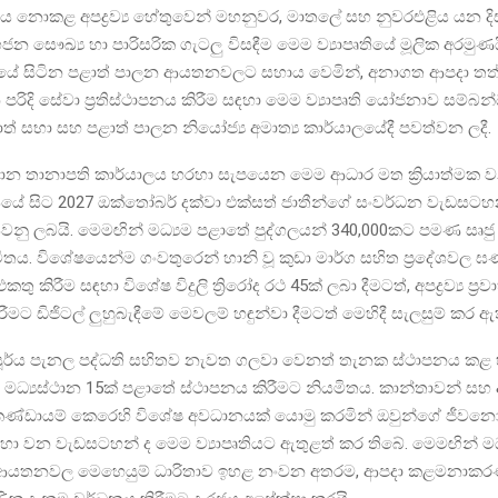
ොකළ අපද්‍රව්‍ය හේතුවෙන් මහනුවර, මාතලේ සහ නුවරඑළිය යන දිස්ත
ජන සෞඛ්‍ය හා පාරිසරික ගැටලු විසඳීම මෙම ව්‍යාපෘතියේ මූලික අරමුණයි. 
්‍යයේ සිටින පළාත් පාලන ආයතනවලට සහාය වෙමින්, අනාගත ආපදා තත
පරිදි සේවා ප්‍රතිස්ථාපනය කිරීම සඳහා මෙම ව්‍යාපෘති යෝජනාව සම්බන
ත් සභා සහ පළාත් පාලන නියෝජ්‍ය අමාත්‍ය කාර්යාලයේදී පවත්වන ලදී.
 ජපාන තානාපති කාර්යාලය හරහා සැපයෙන මෙම ආධාර මත ක්‍රියාත්මක වන
සයේ සිට 2027 ඔක්තෝබර් දක්වා එක්සත් ජාතීන්ගේ සංවර්ධන වැඩසට
නු ලබයි. මෙමඟින් මධ්‍යම පළාතේ පුද්ගලයන් 340,000කට පමණ සෘජු ප්
ිතය. විශේෂයෙන්ම ගංවතුරෙන් හානි වූ කුඩා මාර්ග සහිත ප්‍රදේශවල ඝණ අ
රව්‍ය එකතු කිරීම සඳහා විශේෂ විදුලි ත්‍රිරෝද රථ 45ක් ලබා දීමටත්, අපද්‍රව්‍ය ප්
ීමට ඩිජිටල් ලුහුබැඳීමේ මෙවලම් හඳුන්වා දීමටත් මෙහිදී සැලසුම් කර ඇ
සූර්ය පැනල පද්ධති සහිතව නැවත ගලවා වෙනත් තැනක ස්ථාපනය කළ හ
‍රජා මධ්‍යස්ථාන 15ක් පළාතේ ස්ථාපනය කිරීමට නියමිතය. කාන්තාවන් 
 කණ්ඩායම් කෙරෙහි විශේෂ අවධානයක් යොමු කරමින් ඔවුන්ගේ ජීවන
ා වන වැඩසටහන් ද මෙම ව්‍යාපෘතියට ඇතුළත් කර තිබේ. මෙමඟින් ම
 ආයතනවල මෙහෙයුම් ධාරිතාව ඉහළ නංවන අතරම, ආපදා කළමනාක