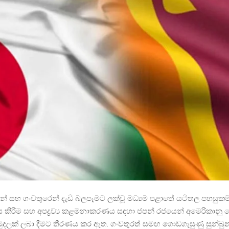
ෙන් සහ ගංවතුරෙන් දැඩි බලපෑමට ලක්වූ මධ්‍යම පළාතේ යටිතල පහසුකම
ණය කිරීම සහ අපද්‍රව්‍ය කළමනාකරණය සඳහා ජපන් රජයෙන් අමෙරිකානු 
ුදලක් ලබා දීමට තීරණය කර ඇත. ගංවතුරත් සමඟ ගොඩගැසුණු සුන්බු