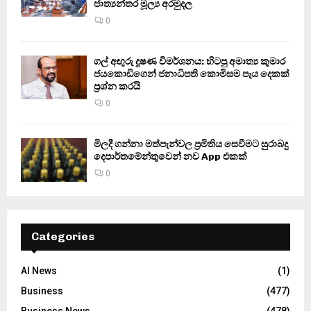
ජාත්‍යන්තර මූල්‍ය අරමුදල
0
ගල් අඟුරු දූෂණ විමර්ශනය: හිටපු අමාත්‍ය කුමාර
ජයකොඩිගෙන් ජනාධිපති කොමිසම පැය දෙකක්
ප්‍රශ්න කරයි
0
මිලදී ගන්නා මත්පැන්වල ප්‍රමිතිය සෙවීමට සුරාබදු
දෙපාර්තමේන්තුවෙන් නව App එකක්
0
Categories
AI News
(1)
Business
(477)