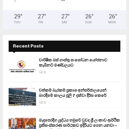
29
°
27
°
27
°
26
°
26
°
THU
FRI
SAT
SUN
MON
Recent Posts
වාර්ෂික බස් ගාස්තු සංශෝධන යෝජනාව
කැබිනට් මණ්ඩලයට
0
වත්කම් බැරකම් ප්‍රකාශ අන්තර්ජාලයෙන්
බාරදීමේ කාලය ජූලි 7 දක්වා දීර්ඝ කෙරේ
0
මැදපෙරදිග යුද්ධය හමුවේ වුවද ශ්‍රී ලංකාව ආර්ථික
ප්‍රතිසංස්කරණ සාර්ථකව ඉදිරියට ගෙන යනවා –