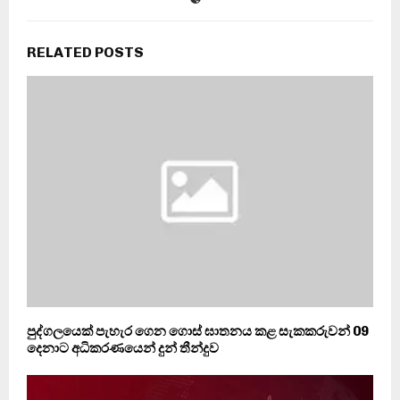
RELATED POSTS
පුද්ගලයෙක් පැහැර ගෙන ගොස් ඝාතනය කළ සැකකරුවන් 09
දෙනාට අධිකරණයෙන් දුන් තීන්දුව