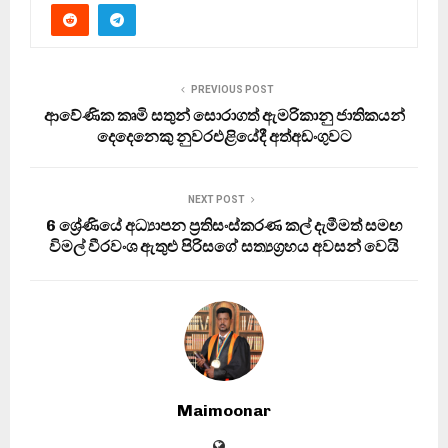
PREVIOUS POST
ආවේණික කෘමි සතුන් සොරාගත් ඇමරිකානු ජාතිකයන්
දෙදෙනෙකු නුවරඑළියේදී අත්අඩංගුවට
NEXT POST
6 ශ්‍රේණියේ අධ්‍යාපන ප්‍රතිසංස්කරණ කල් දැමීමත් සමඟ
විමල් වීරවංශ ඇතුළු පිරිසගේ සත්‍යග්‍රහය අවසන් වෙයි
Maimoonar