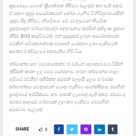
ක්‍රමවේදය යටතේ ක්‍රියාත්මක කිරීමට සැලසුම් කර ඇති අතර,
ඒ සඳහා සුදුසු ආයෝජකයන් තෝරා ගැනීම විනිවිදභාවයකින්
යුතුව සිදු කිරීමට නියමිතය. මේ වෙනුවෙන් නියමිත
ප්‍රසම්පාදන මාර්ගෝපදේශ අනුගමනය කරමින් අභිලාෂ ප්‍රකාශ
කිරීම් (EOI) කැඳවීමටත්, ඉන් සුදුසුකම් ලබන ආයෝජකයන්
වෙතින් සවිස්තරාත්මක ව්‍යාපෘති යෝජනා ලබා ගැනීමටත්
අමාත්‍ය මණ්ඩලයේ අනුමැතිය හිමි විය.
කර්මාන්ත සහ ව්‍යවසායකත්ව සංවර්ධන අමාත්‍යවරයා විසින්
ඉදිරිපත් කරන ලද මෙම යෝජනාව හරහා කර්මාන්ත ශාලා
භූමියේ පවතින අතිරික්ත සම්පත් ඵලදායී ලෙස සංචාරක
කර්මාන්තය වෙනුවෙන් යොදා ගැනීමට අපේක්ෂිතය. එමඟින්
ප්‍රදේශයේ ආර්ථිකයට නව පණක් ලැබෙනු ඇති අතර, රජයට ද
අමතර ආදායම් මාර්ගයක් උදා කර ගැනීමට මෙමඟින්
අවස්ථාව සැලසේ.
SHARE
0