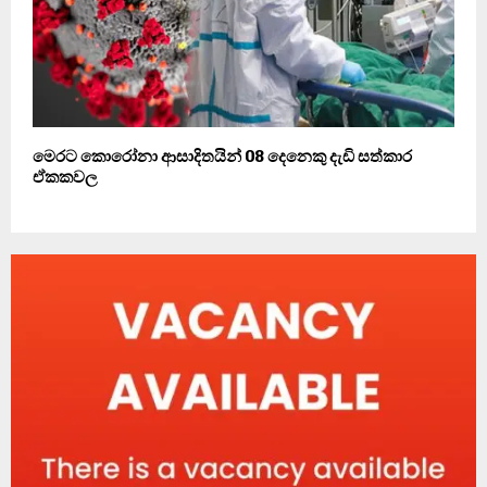
මෙරට කොරෝනා ආසාදිතයින් 08 දෙනෙකු දැඩි සත්කාර
ඒකකවල