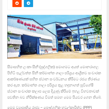
සීමාසහිත ලංකා සීනි (පුද්ගලික) සමාගමට අයත් මොනරාගල
පිහිටි පැල්වත්ත සීනි කර්මාන්ත ශාලා පරිශ්‍රය ආශ්‍රිතව සංචාරක
ආකර්ෂණයක් සහිත ස්ථාන සංවර්ධනය කිරීමට රජය තීරණය
කර ඇත. කර්මාන්ත ශාලා පරිශ්‍රය තුළ හඳුනාගත් සුවිශේෂී
ස්ථාන සංචාරක කලාප ලෙස දියුණු කිරීමේ ඉහළ විභවතාවක්
පවතින බව නිරීක්ෂණය වීමත් සමඟ මෙම පියවර ගෙන තිබේ.
මෙම ව්‍යාපෘතිය රාජ්‍ය – පෞද්ගලික හවුල්කාරිත්ව (PPP)