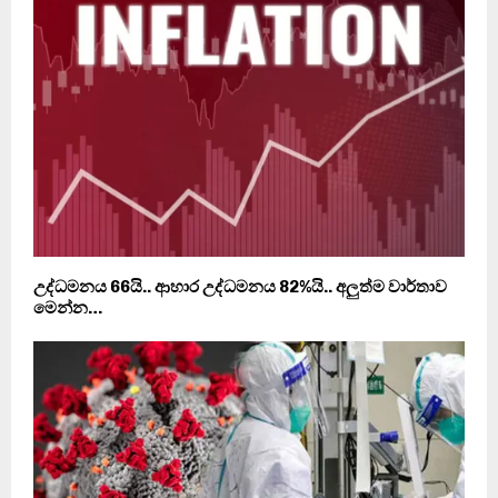
උද්ධමනය 66යි.. ආහාර උද්ධමනය 82%යි.. අලුත්ම වාර්තාව
මෙන්න…