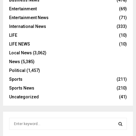
Business News
(478)
Entertainment
(69)
Entertainment News
(71)
International News
(333)
LIFE
(10)
LIFE NEWS
(10)
Local News
(3,062)
News
(5,385)
Political
(1,457)
Sports
(211)
Sports News
(210)
Uncategorized
(41)
S
e
a