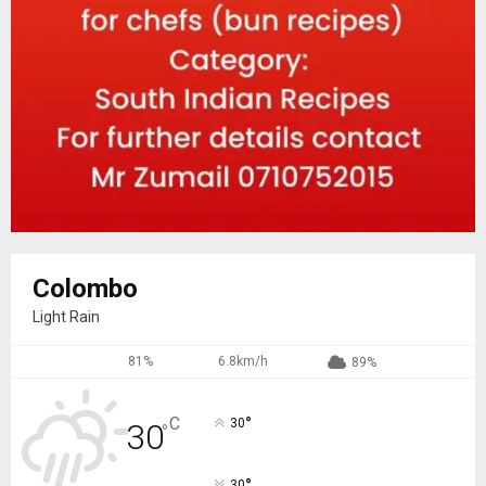
Colombo
Light Rain
81%
6.8km/h
89%
°
C
30
30
°
°
30