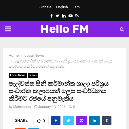
Sinhala
English
Tamil
Facebook
Twitter
Linkedin
Youtube
Rss
Hello FM
PRIMARY
MENU
Home
Local News
පැල්වත්ත සීනි කර්මාන්ත ශාලා පරිශ්‍රය සංචාරක කලාපයක් ලෙස
සංවර්ධනය කිරීමට රජයේ අනුමැතිය
Local News
News
පැල්වත්ත සීනි කර්මාන්ත ශාලා පරිශ්‍රය
සංචාරක කලාපයක් ලෙස සංවර්ධනය
කිරීමට රජයේ අනුමැතිය
by
Maimoonar
January 13, 2026
0
SHARE
0