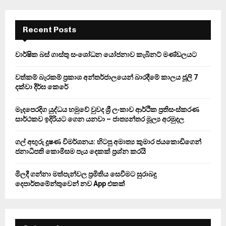
S
r
c
E
h
Recent Posts
f
A
o
වාර්ෂික බස් ගාස්තු සංශෝධන යෝජනාව කැබිනට් මණ්ඩලයට
r
R
:
වත්කම් බැරකම් ප්‍රකාශ අන්තර්ජාලයෙන් බාරදීමේ කාලය ජූලි 7
C
දක්වා දීර්ඝ කෙරේ
H
මැදපෙරදිග යුද්ධය හමුවේ වුවද ශ්‍රී ලංකාව ආර්ථික ප්‍රතිසංස්කරණ
සාර්ථකව ඉදිරියට ගෙන යනවා – ජාත්‍යන්තර මූල්‍ය අරමුදල
ගල් අඟුරු දූෂණ විමර්ශනය: හිටපු අමාත්‍ය කුමාර ජයකොඩිගෙන්
ජනාධිපති කොමිසම පැය දෙකක් ප්‍රශ්න කරයි
මිලදී ගන්නා මත්පැන්වල ප්‍රමිතිය සෙවීමට සුරාබදු
දෙපාර්තමේන්තුවෙන් නව App එකක්