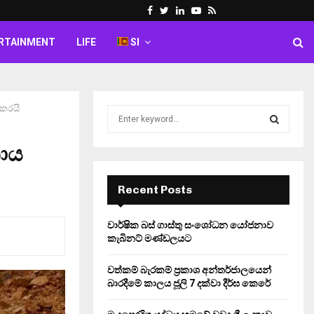
Facebook
Twitter
Linkedin
Youtube
Rss
RTAINMENT
LIFE
SI
 කරයි
S
e
a
නාය
S
r
c
E
h
Recent Posts
f
A
o
වාර්ෂික බස් ගාස්තු සංශෝධන යෝජනාව
r
R
කැබිනට් මණ්ඩලයට
:
C
වත්කම් බැරකම් ප්‍රකාශ අන්තර්ජාලයෙන්
බාරදීමේ කාලය ජූලි 7 දක්වා දීර්ඝ කෙරේ
H