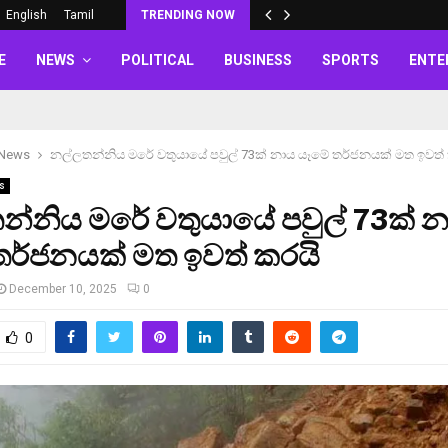
English
Tamil
TRENDING NOW
E
NEWS
POLITICAL
BUSINESS
SPORTS
ENTE
 News
නල්ලතන්නිය මරේ වතුයායේ පවුල් 73ක් නාය යෑමේ තර්ජනයක් මත ඉවත්
s
න්නිය මරේ වතුයායේ පවුල් 73ක් 
තර්ජනයක් මත ඉවත් කරයි
December 10, 2025
0
0