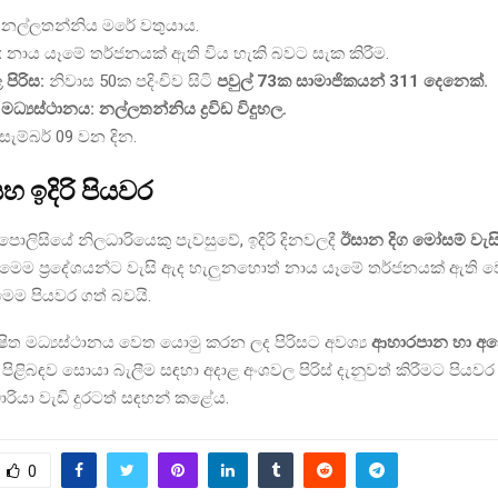
නල්ලතන්නිය මරේ වතුයාය.
:
නාය යෑමේ තර්ජනයක් ඇති විය හැකි බවට සැක කිරීම.
පිරිස:
නිවාස 50ක පදිංචිව සිටි
පවුල් 73ක සාමාජිකයන් 311 දෙනෙක්.
 මධ්‍යස්ථානය:
නල්ලතන්නිය ද්‍රවිඩ විදුහල.
ැම්බර් 09 වන දින.
 ඉදිරි පියවර
ොලිසියේ නිලධාරියෙකු පැවසුවේ, ඉදිරි දිනවලදී
ඊසාන දිග මෝසම් වැස
ෙම ප්‍රදේශයන්ට වැසි ඇද හැලුනහොත් නාය යෑමේ තර්ජනයක් ඇති වෙ
ෙම පියවර ගත් බවයි.
ිත මධ්‍යස්ථානය වෙත යොමු කරන ලද පිරිසට අවශ්‍ය
ආහාරපාන හා අන
පිළිබඳව සොයා බැලීම සඳහා අදාළ අංශවල පිරිස් දැනුවත් කිරීමට පියව
රියා වැඩි දුරටත් සඳහන් කළේය.
0