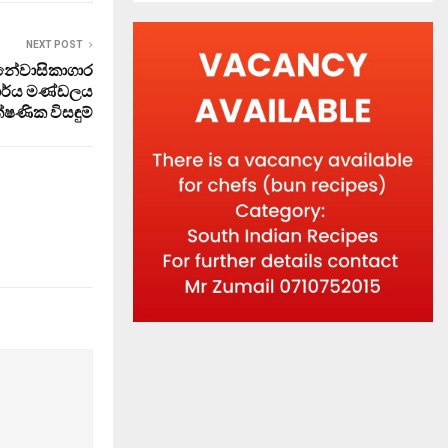
NEXT POST
නේවාසිකාගාර
කාර්ය මණ්ඩලය
්ෂණික විසඳුම්