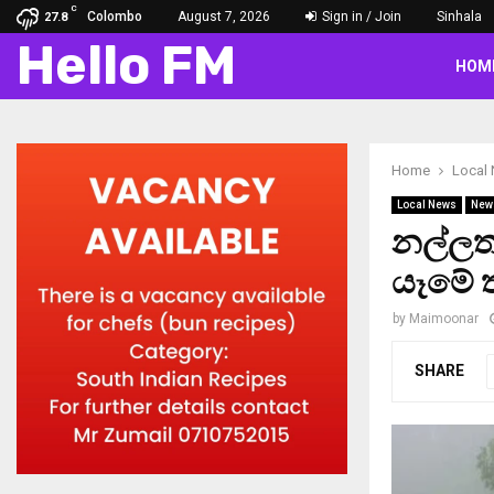
C
Colombo
August 7, 2026
Sign in / Join
Sinhala
27.8
Hello FM
HOM
Home
Local
Local News
New
නල්ලත
යෑමේ 
by
Maimoonar
SHARE