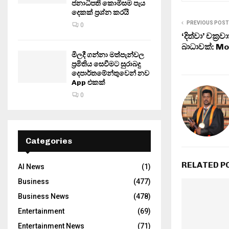
ජනාධිපති කොමිසම පැය
දෙකක් ප්‍රශ්න කරයි
PREVIOUS POST
0
‘දිත්වා’ චක්‍
බාධාවක්: Mo
මිලදී ගන්නා මත්පැන්වල
ප්‍රමිතිය සෙවීමට සුරාබදු
දෙපාර්තමේන්තුවෙන් නව
App එකක්
0
Categories
RELATED P
AI News
(1)
Business
(477)
Business News
(478)
Entertainment
(69)
Entertainment News
(71)