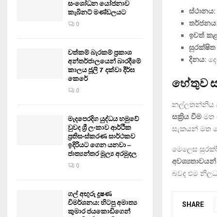
සංශෝධන යෝජනාව
ස්ථානය:
කැබිනට් මණ්ඩලයට
තර්ජනය
0
ඉවත් කළ 
සුරක්ෂිත
වත්කම් බැරකම් ප්‍රකාශ
දිනය:
දෙස
අන්තර්ජාලයෙන් බාරදීමේ
කාලය ජූලි 7 දක්වා දීර්ඝ
කෙරේ
හේතුව සහ
0
නල්ලතන්නිය ප
සක්‍රිය වීම
මත ම
මැදපෙරදිග යුද්ධය හමුවේ
වුවද ශ්‍රී ලංකාව ආර්ථික
සැකයන් මත ම
ප්‍රතිසංස්කරණ සාර්ථකව
ඉදිරියට ගෙන යනවා –
මෙලෙස සුරක්ෂ
ජාත්‍යන්තර මූල්‍ය අරමුදල
අවශ්‍යතාවයන්
0
බවද එම නිලධා
ගල් අඟුරු දූෂණ
විමර්ශනය: හිටපු අමාත්‍ය
SHARE
කුමාර ජයකොඩිගෙන්