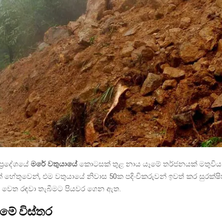
්‍රදේශයේ
මරේ වතුයායේ
කොටසක් තුළ නාය යෑමේ තර්ජනයක් මතුවිය
් හේතුවෙන්, එම වතුයායේ නිවාස 50ක පදිංචිකරුවන් ඉවත් කර සුරක්ෂ
ක් වෙත රඳවා තැබීමට පියවර ගෙන ඇත.
ීමේ විස්තර