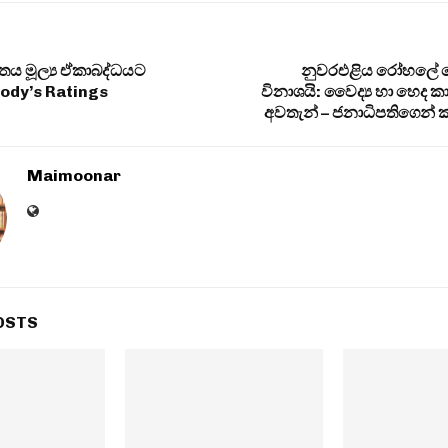
රවාතය මූල්‍ය ඒකාබද්ධයට
නුවරඑළිය රෝහලේ 
ody’s Ratings
විනාශයි: වෛද්‍ය හා හෙද 
අවතැන් – ජනාධිපතිගෙන් ක
Maimoonar
OSTS