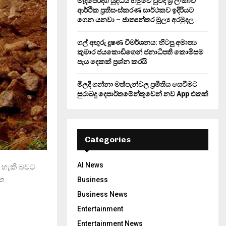
මැදපෙරදිග යුද්ධය හමුවේ වුවද ශ්‍රී ලංකාව
ආර්ථික ප්‍රතිසංස්කරණ සාර්ථකව ඉදිරියට
ගෙන යනවා – ජාත්‍යන්තර මූල්‍ය අරමුදල
ගල් අඟුරු දූෂණ විමර්ශනය: හිටපු අමාත්‍ය
කුමාර ජයකොඩිගෙන් ජනාධිපති කොමිසම
පැය දෙකක් ප්‍රශ්න කරයි
මිලදී ගන්නා මත්පැන්වල ප්‍රමිතිය සෙවීමට
සුරාබදු දෙපාර්තමේන්තුවෙන් නව App එකක්
Categories
AI News
 හැකි බවට
ිත
Business
Business News
Entertainment
Entertainment News