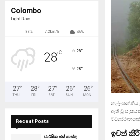
Colombo
Light Rain
83%
7.2km/h
46%
°
28
C
28
°
°
28
27
°
28
°
27
°
26
°
26
°
THU
FRI
SAT
SUN
MON
නල්ලතන්නිය ප
ඇති වූ සැකයක
මධ්‍යස්ථානය
Recent Posts
ඉවත් කිර
වාර්ෂික බස් ගාස්තු