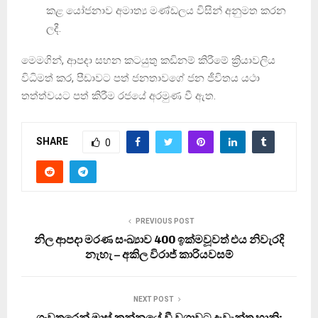
කළ යෝජනාව අමාත්‍ය මණ්ඩලය විසින් අනුමත කරන
ලදී.
මෙමගින්, ආපදා සහන කටයුතු කඩිනම් කිරීමේ ක්‍රියාවලිය
විධිමත් කර, පීඩාවට පත් ජනතාවගේ ජන ජීවිතය යථා
තත්ත්වයට පත් කිරීම රජයේ අරමුණ වී ඇත.
SHARE
0
PREVIOUS POST
නිල ආපදා මරණ සංඛ්‍යාව 400 ඉක්මවූවත් එය නිවැරදි
නැහැ – අකිල විරාජ් කාරියවසම්
NEXT POST
ගංවතුරෙන් මාස් කන්නයේ වී වගාවට දැවැන්ත හානි: