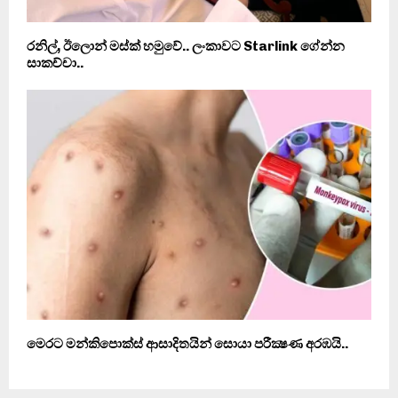
රනිල්, ඊලොන් මස්ක් හමුවේ.. ලංකාවට Starlink ගේන්න
සාකච්චා..
මෙරට මන්කිපොක්ස් ආසාදිතයින් සොයා පරීක්‍ෂණ අරඹයි..