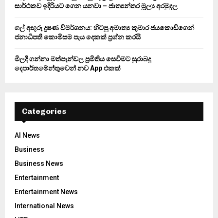
සාර්ථකව ඉදිරියට ගෙන යනවා – ජාත්‍යන්තර මූල්‍ය අරමුදල
ගල් අඟුරු දූෂණ විමර්ශනය: හිටපු අමාත්‍ය කුමාර ජයකොඩිගෙන්
ජනාධිපති කොමිසම පැය දෙකක් ප්‍රශ්න කරයි
මිලදී ගන්නා මත්පැන්වල ප්‍රමිතිය සෙවීමට සුරාබදු
දෙපාර්තමේන්තුවෙන් නව App එකක්
Categories
AI News
Business
Business News
Entertainment
Entertainment News
International News