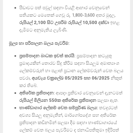
පීඩාවට පත් පවුල් සඳහා වියළි ආහාර වෙනුවෙන්
සතියකට මෙතෙක් ගෙවූ රු. 1,800-3,600 අතර මුදල,
රුපියල් 2,100 සිට උපරිම රුපියල් 10,500 දක්වා
ඉහළ
දැමීමට අනුමැතිය ලැබිණි.
මූල්‍ය හා පරිපාලන බලය පැවරීම:
ප්‍රසම්පාදන බාධක ඉවත් කරයි:
ප්‍රසම්පාදන කටයුතු
ප්‍රමාදයකින් තොරව සිදු කිරීම සඳහා සියලුම අමාත්‍යාංශ
ලේකම්වරුන් හා පළාත් ප්‍රධාන ලේකම්වරුන් වෙත බලය
පවරා,
අයවැය චක්‍රලේඛ 05/2025 සහ 06/2025
නිකුත්
කර තිබේ.
අතිරේක ප්‍රතිපාදන:
ආපදා ප්‍රතිචාර වෙනුවෙන් දැනටමත්
රුපියල් මිලියන 550ක අතිරේක ප්‍රතිපාදන
සලසා ඇත.
භාණ්ඩාගාර ලේකම් වෙත සම්පූර්ණ බලය:
තවදුරටත්
අවශ්‍ය සියලු අනුමැතීන්, මාර්ගෝපදේශ සහ අතිරේක
ප්‍රතිපාදන කඩිනමින් සලසා දීම සඳහා භාණ්ඩාගාරයේ
ලේකම් වෙත බලය පැවරීමට ද ජනාධිපතිතුමා ඉදිරිපත්