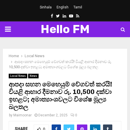
Sinhala
English
Tamil
Facebook
Twitter
Linkedin
Youtube
Rss
Hello FM
PRIMARY
MENU
Home
Local News
ආපදා සහන මෙහෙයුම් වේගවත් කරයි! වියළි ආහාර දීමනාව රු.
10,500 දක්වා ඉහළට; අමාත්‍යාංශවලට විශේෂ මූල්‍ය බලතල
Local News
News
ආපදා සහන මෙහෙයුම් වේගවත් කරයි!
වියළි ආහාර දීමනාව රු. 10,500 දක්වා
ඉහළට; අමාත්‍යාංශවලට විශේෂ මූල්‍ය
බලතල
by
Maimoonar
December 2, 2025
0
SHARE
0