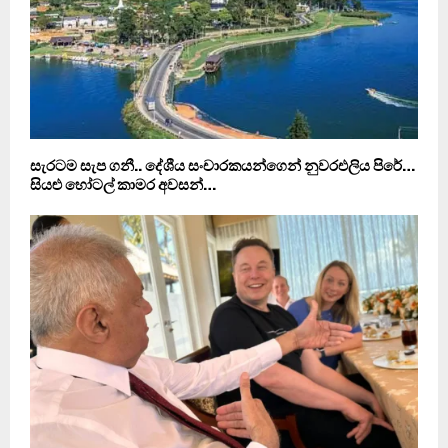
සැරටම සැප ගනී.. දේශීය සංචාරකයන්ගෙන් නුවරඑලිය පිරේ…
සියළු හෝටල් කාමර අවසන්…