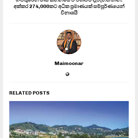
අක්කර 274,000කට අධික ප්‍රමාණයක් සම්පූර්ණයෙන්
විනාශයි
Maimoonar
RELATED POSTS