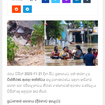
රජය විසින් 2025-11-21 දින සිට ප්‍රකාශයට පත් කරන ලද
විස්තීරණ ආපදා තත්ත්වය
කළමනාකරණය සඳහා කඩිනම්
සහන සහ පරිපාලනමය තීරණ ගණනාවක් අමාත්‍ය මණ්ඩලය
විසින් අද අනුමත කර තිබේ.
ප්‍රධානතම සහනය (දීමනාව ඉහළට):