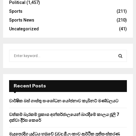
Political
(1,457)
Sports
(211)
Sports News
(210)
Uncategorized
(41)
S
e
a
S
r
c
E
h
Recent Posts
f
A
o
වාර්ෂික බස් ගාස්තු සංශෝධන යෝජනාව කැබිනට් මණ්ඩලයට
r
R
:
වත්කම් බැරකම් ප්‍රකාශ අන්තර්ජාලයෙන් බාරදීමේ කාලය ජූලි 7
C
දක්වා දීර්ඝ කෙරේ
H
මැදපෙරදිග යුද්ධය හමුවේ වුවද ශ්‍රී ලංකාව ආර්ථික ප්‍රතිසංස්කරණ