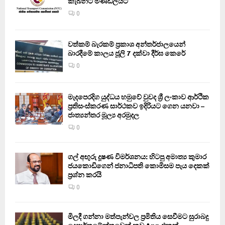
කැබිනට් මණ්ඩලයට
0
වත්කම් බැරකම් ප්‍රකාශ අන්තර්ජාලයෙන්
බාරදීමේ කාලය ජූලි 7 දක්වා දීර්ඝ කෙරේ
0
මැදපෙරදිග යුද්ධය හමුවේ වුවද ශ්‍රී ලංකාව ආර්ථික
ප්‍රතිසංස්කරණ සාර්ථකව ඉදිරියට ගෙන යනවා –
ජාත්‍යන්තර මූල්‍ය අරමුදල
0
ගල් අඟුරු දූෂණ විමර්ශනය: හිටපු අමාත්‍ය කුමාර
ජයකොඩිගෙන් ජනාධිපති කොමිසම පැය දෙකක්
ප්‍රශ්න කරයි
0
මිලදී ගන්නා මත්පැන්වල ප්‍රමිතිය සෙවීමට සුරාබදු