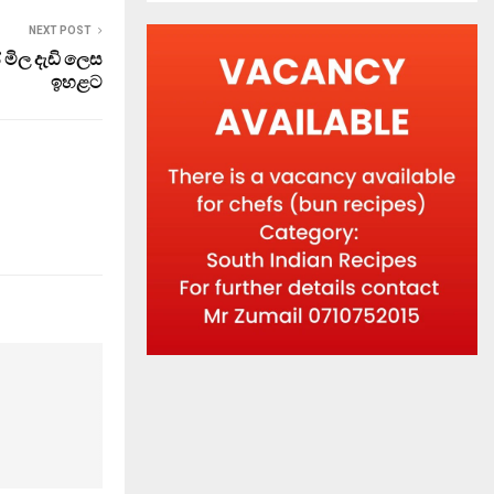
NEXT POST
් මිල දැඩි ලෙස
ඉහළට