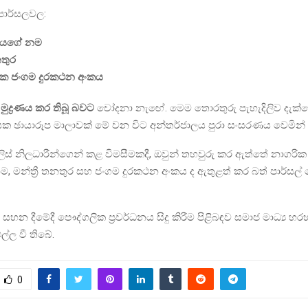
 පාර්සලවල:
වරියගේ නම
තුර
ික ජංගම දුරකථන අංකය
ු
මුද්‍රණය කර තිබූ බවට
චෝදනා නැඟේ. මෙම තොරතුරු පැහැදිලිව දැක්
පයක ඡායාරූප මාලාවක් මේ වන විට අන්තර්ජාලය පුරා සංසරණය වෙමින් 
ිස් නිලධාරීන්ගෙන් කළ විමසීමකදී, ඔවුන් තහවුරු කර ඇත්තේ නාගරික මන
, මන්ත්‍රී තනතුර සහ ජංගම දුරකථන අංකය ද ඇතුළත් කර බත් පාර්සල් බෙ
න දීමේදී පෞද්ගලික ප්‍රවර්ධනය සිදු කිරීම පිළිබඳව සමාජ මාධ්‍ය හරහ
්ල වී තිබේ.
0