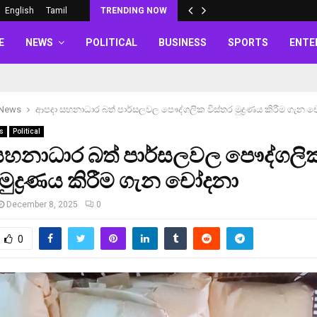
English
Tamil
TRENDING NOW
E
NEWS
POLITICAL
BUSINESS
SPORTS
ENTE
 News
ආපදා සහනාධාර බත් පාර්සලවල පෞද්ගලික විස්තර මුද්‍රණය කිරීම ගැන 
s
Political
සහනාධාර බත් පාර්සලවල පෞද්ගලි
 මුද්‍රණය කිරීම ගැන චෝදනා
December 8, 2025
0
0