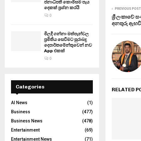
ජනාධිපති කොමිසම පැය
දෙකක් ප්‍රශ්න කරයි
PREVIOUS POST
0
ශ්‍රී ලංකාව
අනතුරු ඇඟව
මිලදී ගන්නා මත්පැන්වල
ප්‍රමිතිය සෙවීමට සුරාබදු
දෙපාර්තමේන්තුවෙන් නව
App එකක්
0
Categories
RELATED P
AI News
(1)
Business
(477)
Business News
(478)
Entertainment
(69)
Entertainment News
(71)