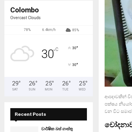
Colombo
Overcast Clouds
78%
6.4km/h
85%
°
30
C
30
°
°
30
29
°
26
°
25
°
26
°
25
°
SAT
SUN
MON
TUE
WED
ආපදාවකින් වි
පක්ෂය නියෝජන
වන විට සමාජ 
Recent Posts
චෝදනාව
වාර්ෂික බස් ගාස්තු