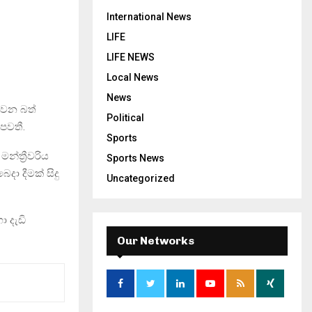
International News
LIFE
LIFE NEWS
Local News
News
වෙන බත්
Political
පවතී.
Sports
්ත්‍රීවරිය
Sports News
දා දීමක් සිදු
Uncategorized
ා දැඩි
Our Networks