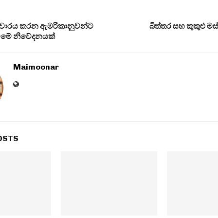
ේ සංචාරය කරන ඇමරිකානුවන්ට
බිත්තර සහ කුකුළු මස
ීමේ නිවේදනයක්
Maimoonar
OSTS