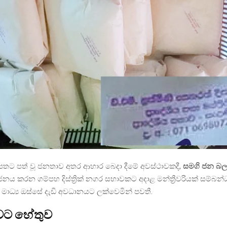
පතට පත් වූ ජනතාව අතර ආහාර බෙදා දීමේ අවස්ථාවකදී,
සමගි ජන බ
ය කරන ගම්පහ දිස්ත්‍රික් නගර සභාවකට අදාළ මන්ත්‍රීවරියක් සම්බන්ධ
මාධ්‍ය ඔස්සේ දැඩි අවධානයට ලක්වෙමින් පවතී.
ට හේතුව