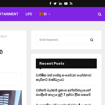
Facebook
Twitter
Linkedin
Youtube
Rss
RTAINMENT
LIFE
SI
චෝදනා
S
e
a
ක
S
r
c
E
h
Recent Posts
f
A
o
වාර්ෂික බස් ගාස්තු සංශෝධන යෝජනාව
r
R
කැබිනට් මණ්ඩලයට
:
C
වත්කම් බැරකම් ප්‍රකාශ අන්තර්ජාලයෙන්
බාරදීමේ කාලය ජූලි 7 දක්වා දීර්ඝ කෙරේ
H