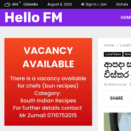
C
Colombo
August 8, 2026
Sign in / Join
Sinhala
29.5
Hello FM
HOM
Home
Local
Local News
New
ආපදා 
විස්තර
by
Maimoonar
SHARE