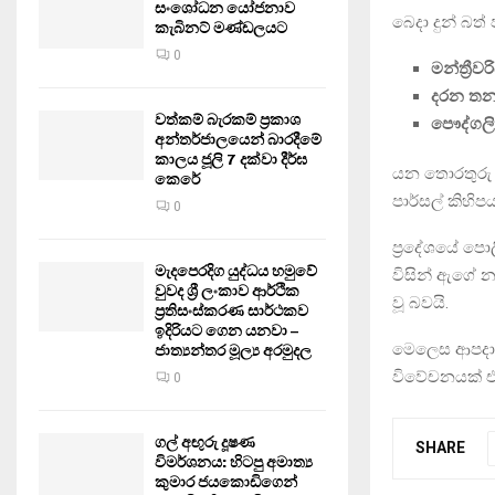
සංශෝධන යෝජනාව
බෙදා දුන් බත්
කැබිනට් මණ්ඩලයට
0
මන්ත්‍රී
දරන තන
වත්කම් බැරකම් ප්‍රකාශ
පෞද්ගල
අන්තර්ජාලයෙන් බාරදීමේ
කාලය ජූලි 7 දක්වා දීර්ඝ
යන තොරතුර
කෙරේ
පාර්සල් කිහි
0
ප්‍රදේශයේ පොල
මැදපෙරදිග යුද්ධය හමුවේ
විසින් ඇගේ නම
වුවද ශ්‍රී ලංකාව ආර්ථික
වූ බවයි.
ප්‍රතිසංස්කරණ සාර්ථකව
ඉදිරියට ගෙන යනවා –
මෙලෙස ආපදා සහ
ජාත්‍යන්තර මූල්‍ය අරමුදල
විවේචනයක් එල
0
ගල් අඟුරු දූෂණ
SHARE
විමර්ශනය: හිටපු අමාත්‍ය
කුමාර ජයකොඩිගෙන්