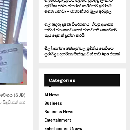
මැදපෙරදිග යුද්ධය හමුවේ වුවද ශ්‍රී ලංකාව
ආර්ථික ප්‍රතිසංස්කරණ සාර්ථකව ඉදිරියට
ගෙන යනවා – ජාත්‍යන්තර මූල්‍ය අරමුදල
ගල් අඟුරු දූෂණ විමර්ශනය: හිටපු අමාත්‍ය
කුමාර ජයකොඩිගෙන් ජනාධිපති කොමිසම
පැය දෙකක් ප්‍රශ්න කරයි
මිලදී ගන්නා මත්පැන්වල ප්‍රමිතිය සෙවීමට
සුරාබදු දෙපාර්තමේන්තුවෙන් නව App එකක්
Categories
AI News
ලවේගය (SJB)
 සිදුවීමක් මේ
Business
Business News
Entertainment
Entertainment News