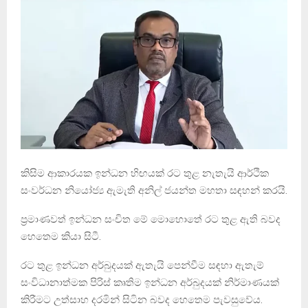
කිසිම ආකාරයක ඉන්ධන හිඟයක් රට තුළ නැතැයි ආර්ථික
සංවර්ධන නියෝජ්‍ය ඇමැති අනිල් ජයන්ත මහතා සඳහන් කරයි.
ප්‍රමාණවත් ඉන්ධන සංචිත මේ මොහොතේ රට තුළ ඇති බවද
හෙතෙම කියා සිටී.
රට තුළ ඉන්ධන අර්බුදයක් ඇතැයි පෙන්වීම සඳහා ඇතැම්
සංවිධානාත්මක පිරිස් කෘතිම ඉන්ධන අර්බුදයක් නිර්මාණයක්
කිරීමට උත්සාහ දරමින් සිටින බවද හෙතෙම පැවසුවේය.