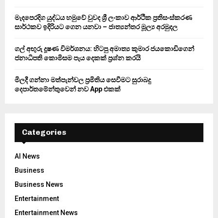
H
මැදපෙරදිග යුද්ධය හමුවේ වුවද ශ්‍රී ලංකාව ආර්ථික ප්‍රතිසංස්කරණ
සාර්ථකව ඉදිරියට ගෙන යනවා – ජාත්‍යන්තර මූල්‍ය අරමුදල
ගල් අඟුරු දූෂණ විමර්ශනය: හිටපු අමාත්‍ය කුමාර ජයකොඩිගෙන්
ජනාධිපති කොමිසම පැය දෙකක් ප්‍රශ්න කරයි
මිලදී ගන්නා මත්පැන්වල ප්‍රමිතිය සෙවීමට සුරාබදු
දෙපාර්තමේන්තුවෙන් නව App එකක්
Categories
AI News
Business
Business News
Entertainment
Entertainment News