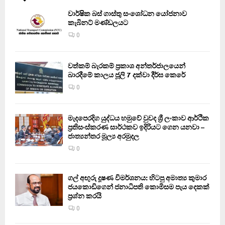
වාර්ෂික බස් ගාස්තු සංශෝධන යෝජනාව
කැබිනට් මණ්ඩලයට
0
වත්කම් බැරකම් ප්‍රකාශ අන්තර්ජාලයෙන්
බාරදීමේ කාලය ජූලි 7 දක්වා දීර්ඝ කෙරේ
0
මැදපෙරදිග යුද්ධය හමුවේ වුවද ශ්‍රී ලංකාව ආර්ථික
ප්‍රතිසංස්කරණ සාර්ථකව ඉදිරියට ගෙන යනවා –
ජාත්‍යන්තර මූල්‍ය අරමුදල
0
ගල් අඟුරු දූෂණ විමර්ශනය: හිටපු අමාත්‍ය කුමාර
ජයකොඩිගෙන් ජනාධිපති කොමිසම පැය දෙකක්
ප්‍රශ්න කරයි
0