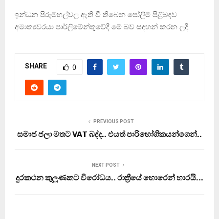
ඉන්ධන පිරුම්හල්වල ඇති වී තිබෙන පෝලිම් පිළිබඳව
අමාත්‍යවරයා පාර්ලිමේන්තුවේදී මේ බව සඳහන් කරන ලදී.
SHARE
0
PREVIOUS POST
සමාජ ජලා මතට VAT බද්ද.. එයත් පාරිභෝගිකයන්ගෙන්..
NEXT POST
දුරකථන කුලුණකට විරෝධය.. රාත්‍රීයේ හොරෙන් හාරයි…