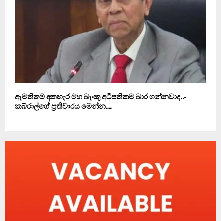
ඇමතිකම අතහැර මහ බැංකු අධිපතිකම බාර ගන්නවාද..-
කබ්රාල්ගේ ප‍්‍රතිචාරය මෙන්න…