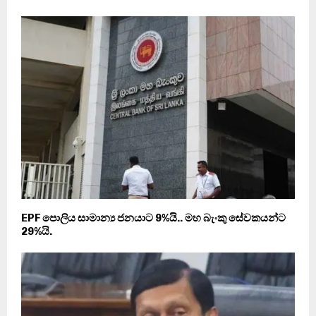
EPF පොලිය සාමාන්‍ය ජනයාට 9%යි.. මහ බැංකු සේවකයන්ට
29%යි.