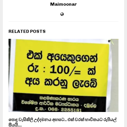
Maimoonar
RELATED POSTS
පොදු වැසිකිලි උද්දමනය අහසට.. එක් වරක් භාවිතයට රුපියල්
සීයයි…