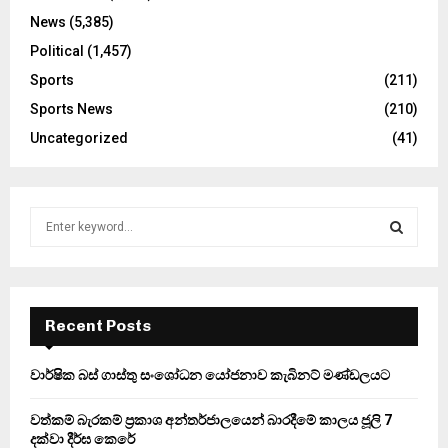
News
(5,385)
Political
(1,457)
Sports
(211)
Sports News
(210)
Uncategorized
(41)
S
e
a
S
r
c
E
h
Recent Posts
f
A
o
වාර්ෂික බස් ගාස්තු සංශෝධන යෝජනාව කැබිනට් මණ්ඩලයට
r
R
:
වත්කම් බැරකම් ප්‍රකාශ අන්තර්ජාලයෙන් බාරදීමේ කාලය ජූලි 7
C
දක්වා දීර්ඝ කෙරේ