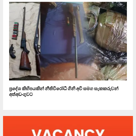
ප‍්‍රදේශ කිහිපයකින් නීතිවිරෝධී ගිනි අවි සමග සැකකරුවන්
අත්අඩංගුවට