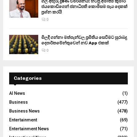
ගල් අඟුරු දූෂණ විමර්ශනය: හිටපු අමාත්‍ය කුමාර
ජයකොඩිගෙන් ජනාධිපති කොමිසම පැය දෙකක්
ප්‍රශ්න කරයි
0
මිලදී ගන්නා මත්පැන්වල ප්‍රමිතිය සෙවීමට සුරාබදු
දෙපාර්තමේන්තුවෙන් නව App එකක්
0
Categories
AI News
(1)
Business
(477)
Business News
(478)
Entertainment
(69)
Entertainment News
(71)