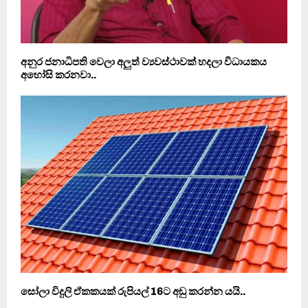
අනුර ජනාධිපති වෙලා අලුත් ව්‍යවස්ථාවක් හදලා විධායකය
අහෝසි කරනවා..
සෝලා විදුලි ඒකකයක් රුපියල් 16ට අඩු කරන්න යයි..