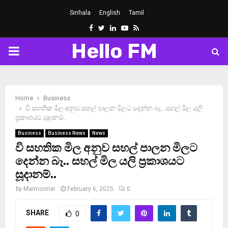
Sinhala
English
Tamil
Facebook
Twitter
Linkedin
Youtube
Rss
Hello FM
PRIMARY
MENU
Home
Business
වි සහතික මිල අනුව සහල් පාලන මිලට දෙන්න බෑ.. සහල් මිල යලි
ප‍්‍රකාශයට සූදානම්..
Business
Business News
News
වි සහතික මිල අනුව සහල් පාලන මිලට
දෙන්න බෑ.. සහල් මිල යලි ප‍්‍රකාශයට
සූදානම්..
by
Maimoonar
February 6, 2025
0
SHARE
0