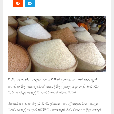
වී මිලට ගැනීම සඳහා රජය විසින් ප්‍රකාශයට පත් කර ඇති
සහතික මිල හේතුවෙන් සහල් මිල ඉහළ යනු ඇති බව බව
මරඳගහමුල සහල් ව්‍යාපාරිකයන් කියා සිටිති.
රජයේ සහතික මිලට වී මිලදීගෙන සහල් සඳහා වන පාලන
මිලට සහල් අලෙවි කිරීමට නොහැකි බව මරදගහමුල සහල්