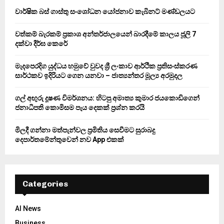
o
වාර්ෂික බස් ගාස්තු සංශෝධන යෝජනාව කැබිනට් මණ්ඩලයට
r
R
:
වත්කම් බැරකම් ප්‍රකාශ අන්තර්ජාලයෙන් බාරදීමේ කාලය ජූලි 7
C
දක්වා දීර්ඝ කෙරේ
H
මැදපෙරදිග යුද්ධය හමුවේ වුවද ශ්‍රී ලංකාව ආර්ථික ප්‍රතිසංස්කරණ
සාර්ථකව ඉදිරියට ගෙන යනවා – ජාත්‍යන්තර මූල්‍ය අරමුදල
ගල් අඟුරු දූෂණ විමර්ශනය: හිටපු අමාත්‍ය කුමාර ජයකොඩිගෙන්
ජනාධිපති කොමිසම පැය දෙකක් ප්‍රශ්න කරයි
මිලදී ගන්නා මත්පැන්වල ප්‍රමිතිය සෙවීමට සුරාබදු
දෙපාර්තමේන්තුවෙන් නව App එකක්
Categories
AI News
Business