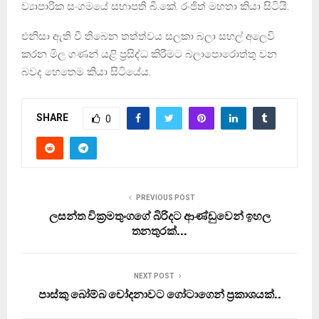
ව්‍යාපාරික සංගමයේ සභාපති බී.කේ. රංජිත් මහතා කියා සිටියි.
එනිසා ඇති වී තිබෙන තත්ත්වය සලකා බලා සහල් අලෙවි
කරන මිල ගණන් යළි ප්‍රසිද්ධ කිරීමට බලාපොරොත්තු වන
බවද හෙතෙම කියා සිටියේය.
SHARE
0
PREVIOUS POST
ලසන්ත වික‍්‍රමතුංගගේ බිරිදට ආණ්ඩුවෙන් ඉහල
තනතුරක්…
NEXT POST
පාස්කු බෝම්බ චෝදනාවට ගෝටාගෙන් ප‍්‍රකාශයක්..