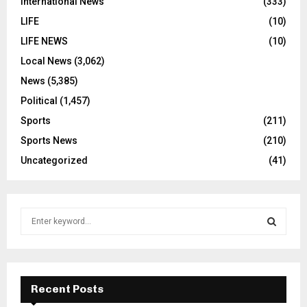
International News
(333)
LIFE
(10)
LIFE NEWS
(10)
Local News
(3,062)
News
(5,385)
Political
(1,457)
Sports
(211)
Sports News
(210)
Uncategorized
(41)
S
e
a
S
r
c
E
h
Recent Posts
f
A