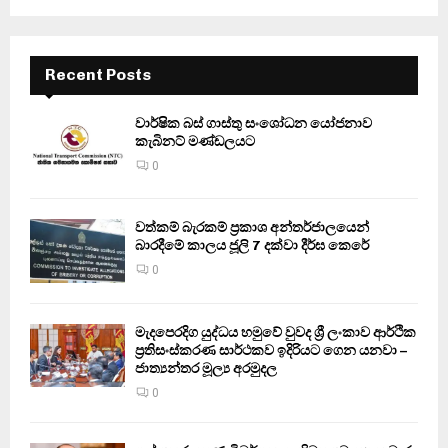
Recent Posts
වාර්ෂික බස් ගාස්තු සංශෝධන යෝජනාව
කැබිනට් මණ්ඩලයට
0
වත්කම් බැරකම් ප්‍රකාශ අන්තර්ජාලයෙන්
බාරදීමේ කාලය ජූලි 7 දක්වා දීර්ඝ කෙරේ
0
මැදපෙරදිග යුද්ධය හමුවේ වුවද ශ්‍රී ලංකාව ආර්ථික
ප්‍රතිසංස්කරණ සාර්ථකව ඉදිරියට ගෙන යනවා –
ජාත්‍යන්තර මූල්‍ය අරමුදල
0