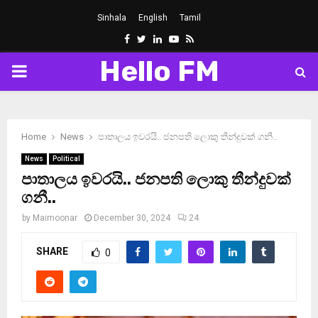
Sinhala
English
Tamil
Facebook
Twitter
Linkedin
Youtube
Rss
Hello FM
PRIMARY
MENU
Home
News
පාතාලය ඉවරයි.. ජනපති ලොකු තීන්දුවක් ගනී..
News
Political
පාතාලය ඉවරයි.. ජනපති ලොකු තීන්දුවක්
ගනී..
by
Maimoonar
December 30, 2024
24
SHARE
0