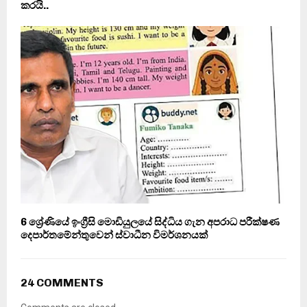
කරයි..
6 ශ්‍රේණියේ ඉංග්‍රීසි මොඩියුලයේ සිද්ධිය ගැන අපරාධ පරීක්ෂණ
දෙපාර්තමේන්තුවෙන් ස්වාධීන විමර්ශනයක්
24 COMMENTS