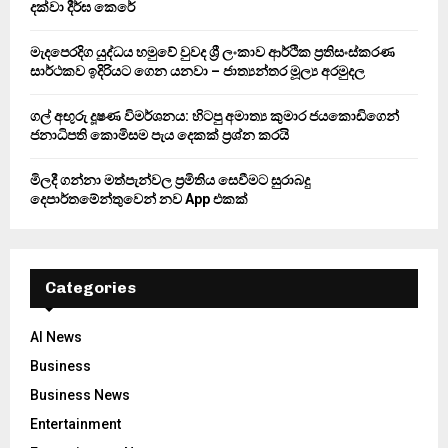
දක්වා දීර්ඝ කෙරේ
H
මැදපෙරදිග යුද්ධය හමුවේ වුවද ශ්‍රී ලංකාව ආර්ථික ප්‍රතිසංස්කරණ
සාර්ථකව ඉදිරියට ගෙන යනවා – ජාත්‍යන්තර මූල්‍ය අරමුදල
ගල් අඟුරු දූෂණ විමර්ශනය: හිටපු අමාත්‍ය කුමාර ජයකොඩිගෙන්
ජනාධිපති කොමිසම පැය දෙකක් ප්‍රශ්න කරයි
මිලදී ගන්නා මත්පැන්වල ප්‍රමිතිය සෙවීමට සුරාබදු
දෙපාර්තමේන්තුවෙන් නව App එකක්
Categories
AI News
Business
Business News
Entertainment