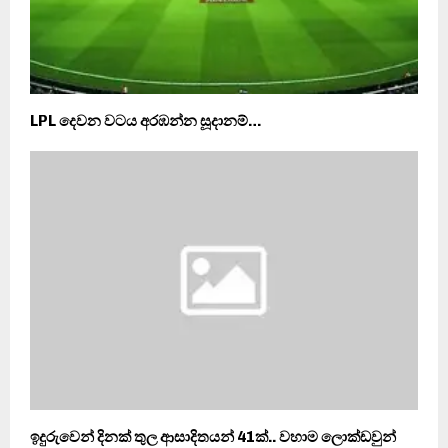
LPL දෙවන වටය අරඹන්න සූදානම්…
ඉදුරුවෙන් දිනක් තුල ආසාදිතයන් 41ක්.. වහාම ලොක්ඩවුන්