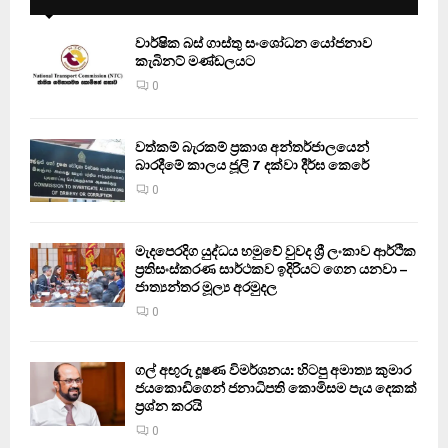
වාර්ෂික බස් ගාස්තු සංශෝධන යෝජනාව
කැබිනට් මණ්ඩලයට
0
වත්කම් බැරකම් ප්‍රකාශ අන්තර්ජාලයෙන්
බාරදීමේ කාලය ජූලි 7 දක්වා දීර්ඝ කෙරේ
0
මැදපෙරදිග යුද්ධය හමුවේ වුවද ශ්‍රී ලංකාව ආර්ථික
ප්‍රතිසංස්කරණ සාර්ථකව ඉදිරියට ගෙන යනවා –
ජාත්‍යන්තර මූල්‍ය අරමුදල
0
ගල් අඟුරු දූෂණ විමර්ශනය: හිටපු අමාත්‍ය කුමාර
ජයකොඩිගෙන් ජනාධිපති කොමිසම පැය දෙකක්
ප්‍රශ්න කරයි
0