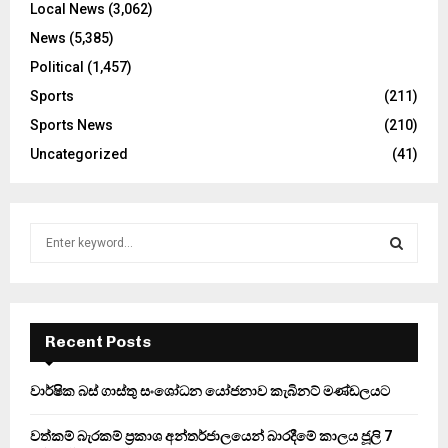
Local News
(3,062)
News
(5,385)
Political
(1,457)
Sports
(211)
Sports News
(210)
Uncategorized
(41)
S
e
a
S
r
c
E
h
Recent Posts
f
A
o
වාර්ෂික බස් ගාස්තු සංශෝධන යෝජනාව කැබිනට් මණ්ඩලයට
r
R
:
වත්කම් බැරකම් ප්‍රකාශ අන්තර්ජාලයෙන් බාරදීමේ කාලය ජූලි 7
C