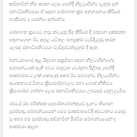
කඩිනමින් නිම කරන ලෙස මෙහිදී නිලධාරීන්ට දැනුම් දුන්
ජනාධිපතිවරයා ඒ සඳහා මාර්ගගත ක්‍රම අනුගමනය කිරීමේ
හැකියාව ද පෙන්වා දුන්නේය.
මාර්ගගත ක්‍රමයට නඩු කටයුතු සිදු කිරීමේ දී මතුවන දුෂ්කරතා
හඳුනාගෙන ඊට අදාළ යටිතල පහසුකම් වැඩිදියුණු කරන
ලෙසද ජනාධිපතිවරයා වැඩිදුරටත්දැනුම් දී ඇත.
බන්ධනාගාර තුළ සිදුවන අක්‍රමිතා සඳහා නිලධාරීන්ගේද
සම්බන්ධයක් ඇති බවට මතුවන චෝදනා පිළිබඳ මෙහිදී
සාකච්ඡාවට ලක් කෙරුණු අතර ඊට සම්බන්ධ නිලධාරීන්ට
ආයතනයේ විනය ක්‍රියාමාර්ගවලට එහා ගොස් නීතිමය
ක්‍රියාමාර්ග ගන්නා ලෙස ජනාධිපතිවරයා උපදෙස් දෙනු ලැබීය.
රජයේ රස පරීක්ෂක දෙපාර්තමේන්තුවේ දැනට තිබෙන
පුරප්පාඩු සම්බන්ධයෙන් මෙම සාකච්ඡාවේදී අවධානය යොමු
වූ අතර එම පුරප්පාඩු කඩිනමින් පිරවීම සම්බන්ධයෙන් ද
සාකච්ඡා කළහ.