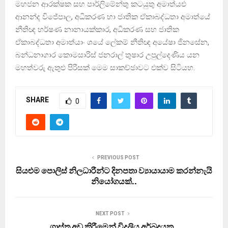
මහජන ආරක්ෂක සහ පාර්ලිමේන්තු කටයුතු අමාත්යඑ
ආනන්ද විජේපාල, අධිකරණ හා ජාතික ඒකාබද්ධතා අමාත්යේ
නීතිඥ හර්ෂණ නානායක්කාර, අධිකරණ සහ ජාතික
ඒකාබද්ධතා අමාත්යාං ශයේ ලේකම් නීතිඥ අයේෂා ජිනසේන,
බන්ධනාගාර කොමසාරිස් ජනරාල් තුෂාර උපුල්දෙණිය යන
මහත්වරු ඇතුළු පිරිසක් මෙම සාකච්ඡාවට එක්ව සිටියහ.
SHARE
0
PREVIOUS POST
සියළුම පොලිස් නිලධාරීන්ට දිනපතා ව්‍යායායාම කරන්නැයි
නියෝගයක්..
NEXT POST
ගාස්තු අඩු කිරීමෙන් විදුලිය අර්බුදයක..