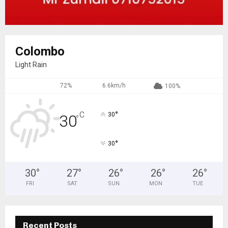
Colombo
Light Rain
72%
6.6km/h
100%
°
C
30
30
°
°
30
30
°
27
°
26
°
26
°
26
°
FRI
SAT
SUN
MON
TUE
Recent Posts