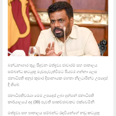
බන්ධනාගාර තුළ සිදුවන මත්ද්‍රව්‍ය ජාවාරම් සහ පාතාලය
සම්බන්ධ කටයුතු මැඬපැවැත්වීමට පියවර ගන්නා ලෙස
ජනාධිපති අනුර කුමාර දිසානායක මහතා නිලධාරීන්ට උපදෙස්
දී තිබේ.
ජනාධිපතිවරයා මෙම උපදෙස් ලබා දුන්නේ ජනාධිපති
කාර්යාලයේ අද (30) පැවති සාකච්ඡාවකට එක්වෙමිනි.
මත්ද්‍රව්‍ය සහ පාතාලය සම්බන්ධ රැඳවියන්ගේ නඩු කටයුතු