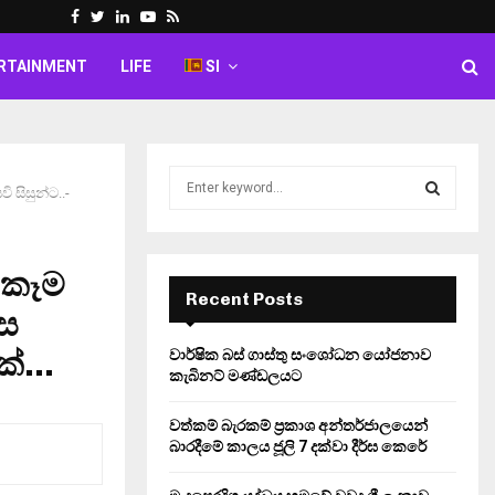
Facebook
Twitter
Linkedin
Youtube
Rss
RTAINMENT
LIFE
SI
S
ි සිසුන්ට..-
e
a
S
r
c
ු කෑම
E
h
Recent Posts
ාස
f
A
o
වක්…
වාර්ෂික බස් ගාස්තු සංශෝධන යෝජනාව
r
R
කැබිනට් මණ්ඩලයට
:
C
වත්කම් බැරකම් ප්‍රකාශ අන්තර්ජාලයෙන්
බාරදීමේ කාලය ජූලි 7 දක්වා දීර්ඝ කෙරේ
H