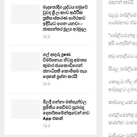
සඳහන් කරයි.
මැදපෙරදිග යුද්ධය හමුවේ
වුවද ශ්‍රී ලංකාව ආර්ථික
පළමු පාර්ලිම
ප්‍රතිසංස්කරණ සාර්ථකව
යෝජනාව ඒමට ස
ඉදිරියට ගෙන යනවා –
ජාත්‍යන්තර මූල්‍ය අරමුදල
“පාර්ලිමේන්ත
0
අපි ගෙදරින් 
ගල් අඟුරු දූෂණ
අඩු පොලියට 
විමර්ශනය: හිටපු අමාත්‍ය
කුමාර ජයකොඩිගෙන්
සියලු පාර්ලි
ජනාධිපති කොමිසම පැය
දෙකක් ප්‍රශ්න කරයි
කොළඹ නිල නි
0
අරමුදලට ලබා
කාර්යාලයක් සඳ
මිලදී ගන්නා මත්පැන්වල
ප්‍රමිතිය සෙවීමට සුරාබදු
දෙපාර්තමේන්තුවෙන් නව
පාර්ලිමේන්තු 
App එකක්
කරන්න. වාහන
0
මාදිවෙල පාර්ල