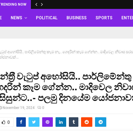
TRENDING NOW
E
NEWS
POLITICAL
BUSINESS
SPORTS
ENTE
රී වැටුප් අහෝසියි.. පාර්ලිමේන්තු කෑම නැ.. ගෙදරින් කෑම ගේන්න.. මාදිවෙල නිවාස සරසව
යෝජනාවක්…
න්ත‍්‍රී වැටුප් අහෝසියි.. පාර්ලිමේන්ත
ෙදරින් කෑම ගේන්න.. මාදිවෙල නිව
 සිසුන්ට..- පලමු දිනයේම යෝජනා
November 19, 2024
0
0