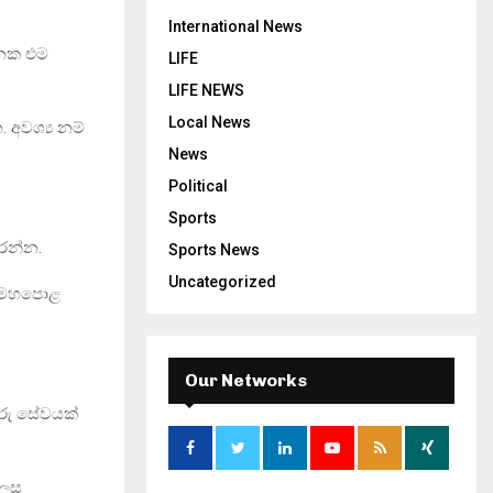
International News
ිනක එම
LIFE
LIFE NEWS
Local News
 අවශ්‍ය නම්
News
Political
Sports
කරන්න.
Sports News
Uncategorized
ි මහපොළ
Our Networks
 ගරු සේවයක්
ලෙස