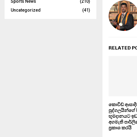
Sports News
(210)
Uncategorized
(41)
RELATED P
කොවිඩ් ආසාද
පුද්ගලයින්ගේ 
භූමදානයට ඉඩ
අගමැති පාර්ලි
ප්‍රකාශ කරයි