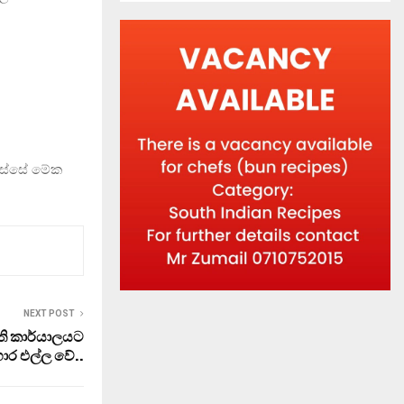
පස්සේ මේක
NEXT POST
ාපති කාර්යාලයට
රහාර එල්ල වේ..