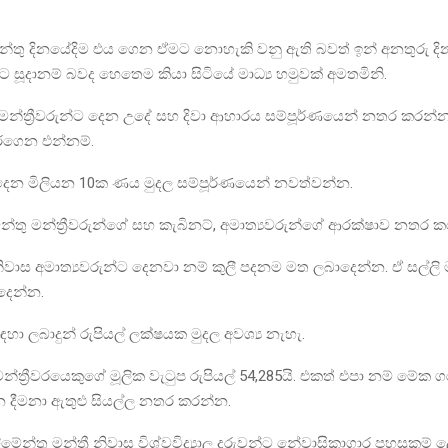
ේන්තු දිනයේදිම එය ගෙන ඒමට නොහැකි වනු ඇති බවත් ඉන් අනතුරු ද
ූදානම් බවද හෙතෙම කියා සිටියේ මාධ්‍ය හමුවක් අමතමිනි.
ු මන්ත්‍රීවරුන්ට දෙන උදේ සහ දිවා ආහාරය සම්පූර්ණයෙන් නතර කරන්න.
අරගෙන එන්නම්.
දෙන මිලියන 10ක ණය මුදල සම්පූර්ණයෙන් නවත්වන්න.
මේන්තු මන්ත්‍රීවරුන්ගේ සහ කැබිනට්, අමාත්‍යවරුන්ගේ ආරක්ෂාව නතර 
වාස අමාත්‍යවරුන්ට දෙනවා නම් කුලී පදනම මත ලබාදෙන්න. ඒ සල්ල
දෙන්න.
හා ලබාදුන් රුපියල් ලක්ෂයක මුදල අවශ්‍ය නැහැ.
මන්ත්‍රීවරයෙකුගේ මූලික වැටුප රුපියල් 54,285යි. එකත් එපා නම් මේක
 දීමනා ඇතුළු සියල්ල නතර කරන්න.
ිමේන්තු මන්ත්‍රී නිවාස විශ්වවිද්‍යාල දරුවන්ට නේවාසිකාගාර පහසුකම් 