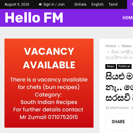
August 9, 2026
Sign in / Join
Sinhala
English
Tamil
Hello FM
HOM
Home
News
සියළු මන්ත‍්‍
පලමු දිනයේම 
News
Political
සියළු ම
නැ.. ග
සරසවි
by
Maimoonar
SHARE