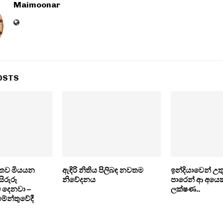
Maimoonar
OSTS
ිතව මියයන
ඇඳිරි නිතිය පිලිබඳ නවතම
ඉන්දියාවෙන් උ
සිරුරූ
නිවේදනය
පාරෙන් ආ අය
 දෙනවා –
ලක්ෂණ..
මේන්තුවේදී