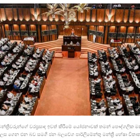
මන්ත්‍රීවරුන්ගේ වරප්‍රසාද ඉවත් කිරීමේ යෝජනාවක් තමන් පෞද්ගලික මන්ත
ස ගෙන එන බව සමගි ජන බලවේග පාර්ලිමේන්තු මන්ත්‍රී හේෂා විත