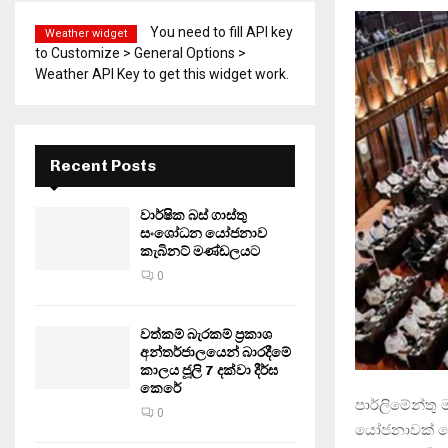
You need to fill API key
Weather widget
to Customize > General Options >
Weather API Key to get this widget work.
Recent Posts
වාර්ෂික බස් ගාස්තු
සංශෝධන යෝජනාව
කැබිනට් මණ්ඩලයට
0
වත්කම් බැරකම් ප්‍රකාශ
අන්තර්ජාලයෙන් බාරදීමේ
කාලය ජූලි 7 දක්වා දීර්ඝ
කෙරේ
පාර්ලිමේන්තු 
0
යෝජනාවක් ලෙ