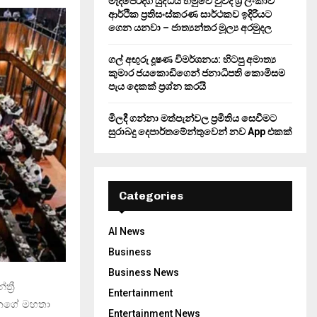
මැදපෙරදිග යුද්ධය හමුවේ වුවද ශ්‍රී ලංකාව
ආර්ථික ප්‍රතිසංස්කරණ සාර්ථකව ඉදිරියට
ගෙන යනවා – ජාත්‍යන්තර මූල්‍ය අරමුදල
ගල් අඟුරු දූෂණ විමර්ශනය: හිටපු අමාත්‍ය
කුමාර ජයකොඩිගෙන් ජනාධිපති කොමිසම
පැය දෙකක් ප්‍රශ්න කරයි
මිලදී ගන්නා මත්පැන්වල ප්‍රමිතිය සෙවීමට
සුරාබදු දෙපාර්තමේන්තුවෙන් නව App එකක්
Categories
AI News
Business
Business News
්‍රී
Entertainment
ානගේ මහතා
Entertainment News