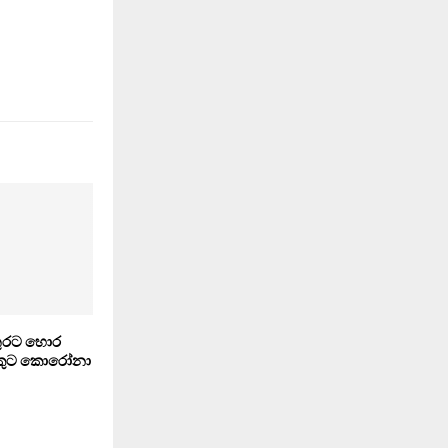
තුරට හොර
ෙකුට කොරෝනා