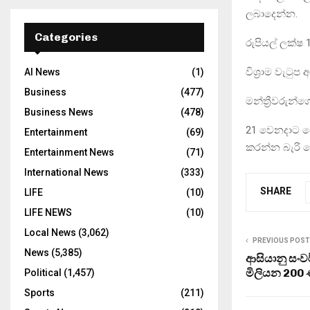
ලබාදෙන්න.
Categories
රුපියල් ලක්
විශ්‍රාම වැටු
AI News
(1)
Business
(477)
මන්ත්‍රීවරුන්ග
Business News
(478)
21 වෙනදාට ප
Entertainment
(69)
කරන්න බැරි ව
Entertainment News
(71)
International News
(333)
SHARE
LIFE
(10)
LIFE NEWS
(10)
Local News
(3,062)
PREVIOUS POST
News
(5,385)
ආසියානු සංව
මිලියන 200 
Political
(1,457)
Sports
(211)