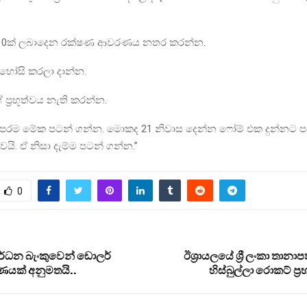
ෂ 10ක් ලබාදෙන රක්ෂණ ආවරණය නතර කරන්න.
ප අහෝසි කරලා දාන්න.
ේ ප්‍රභූත්වය නැති කරන්න.
ෙරම මේක පටන් ගන්න. මොකද 21 නිවාස දෙන්න ෆෝම් එක දුන්නට 
ෙයි. ඒ නිසා දැම්ම පටන් ගන්න.”
0
ර්ධන බැංකුවෙන් ඩොලර්
ඊශ්‍රායලයේ ශ්‍රී ලංකා තාන
ණයක් අනුමතයි..
හිස්බුල්ලා රොකට් ප්‍