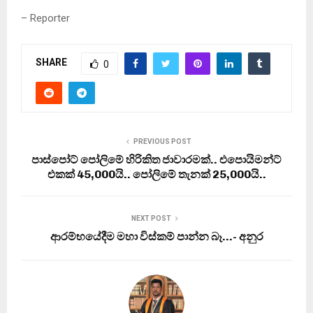
– Reporter
SHARE
0
PREVIOUS POST
පාස්පෝට් පෝලිමේ හිරිකිත ජාවාරමක්.. එපොයිමන්ට්
එකක් 45,000යි.. පෝලිමේ තැනක් 25,000යි..
NEXT POST
ආරම්භයේදීම මහා විස්කම් පාන්න බෑ…- අනුර