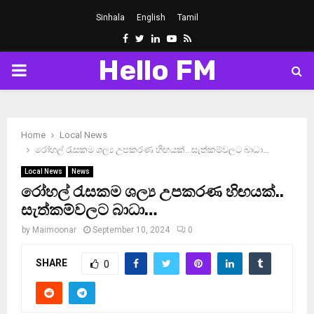
Sinhala
English
Tamil
Facebook
Twitter
Linkedin
Youtube
Rss
Hello FM
PRIMARY
MENU
Home
Local News
රෝහල් රැසකම ශල්‍ය උපකරණ හිඟයක්.. සැත්කම්වලට බාධා…
Local News
News
රෝහල් රැසකම ශල්‍ය උපකරණ හිඟයක්..
සැත්කම්වලට බාධා…
by
Maimoonar
September 10, 2024
0
SHARE
0