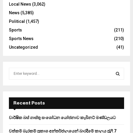
Local News
(3,062)
News
(5,385)
Political
(1,457)
Sports
(211)
Sports News
(210)
Uncategorized
(41)
S
e
a
S
r
c
E
h
Recent Posts
f
A
o
වාර්ෂික බස් ගාස්තු සංශෝධන යෝජනාව කැබිනට් මණ්ඩලයට
r
R
:
වත්කම් බැරකම් ප්‍රකාශ අන්තර්ජාලයෙන් බාරදීමේ කාලය ජූලි 7
C