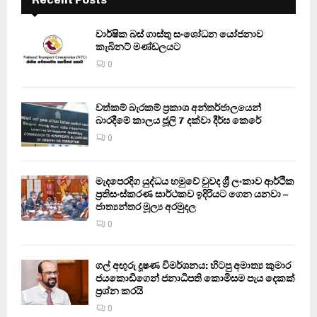
වාර්ෂික බස් ගාස්තු සංශෝධන යෝජනාව
කැබිනට් මණ්ඩලයට
0
වත්කම් බැරකම් ප්‍රකාශ අන්තර්ජාලයෙන්
බාරදීමේ කාලය ජූලි 7 දක්වා දීර්ඝ කෙරේ
0
මැදපෙරදිග යුද්ධය හමුවේ වුවද ශ්‍රී ලංකාව ආර්ථික
ප්‍රතිසංස්කරණ සාර්ථකව ඉදිරියට ගෙන යනවා –
ජාත්‍යන්තර මූල්‍ය අරමුදල
0
ගල් අඟුරු දූෂණ විමර්ශනය: හිටපු අමාත්‍ය කුමාර
ජයකොඩිගෙන් ජනාධිපති කොමිසම පැය දෙකක්
ප්‍රශ්න කරයි
0