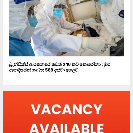
බ්‍රැන්ඩික්ස් ආයතනයේ තවත් 246 කට කොරෝනා : මුළු
ආසාදිතයින් ගණන 569 දක්වා ඉහලට