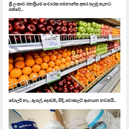
ශ‍්‍රී ලංකාව ජනප‍්‍රියම සංචාරක ගමනාන්ත අතර පලමු තැනට
පත්වේ..
ඩොලර් නෑ.. ඇපල්, දොඩම්, මිදි, චොකලට් ආනයන නවතයි..