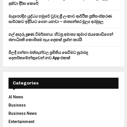
දක්වා දීර්ඝ කෙරේ
H
මැදපෙරදිග යුද්ධය හමුවේ වුවද ශ්‍රී ලංකාව ආර්ථික ප්‍රතිසංස්කරණ
සාර්ථකව ඉදිරියට ගෙන යනවා – ජාත්‍යන්තර මූල්‍ය අරමුදල
ගල් අඟුරු දූෂණ විමර්ශනය: හිටපු අමාත්‍ය කුමාර ජයකොඩිගෙන්
ජනාධිපති කොමිසම පැය දෙකක් ප්‍රශ්න කරයි
මිලදී ගන්නා මත්පැන්වල ප්‍රමිතිය සෙවීමට සුරාබදු
දෙපාර්තමේන්තුවෙන් නව App එකක්
Categories
AI News
Business
Business News
Entertainment