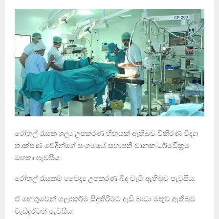
රෝහල් රැසක ශල්‍ය උපකරණ හිඟයක් ඇතිබව විකිරණ විද්‍යා
තාක්ෂණ වේදීන්ගේ සංගමයේ සභාපති චානක ධර්මවික්‍රම
මහතා පැවසීය.
රෝහල් රැසකම වෛද්‍ය උපකරණ බිද වැටී ඇතිබව පැවසීය.
ඒ හේතුවෙන් ශල්‍යකර්ම සිදුකිරීමට දැඩි බාධා මතුව ඇතිබව
වැඩිදුරටත් පැවසීය.