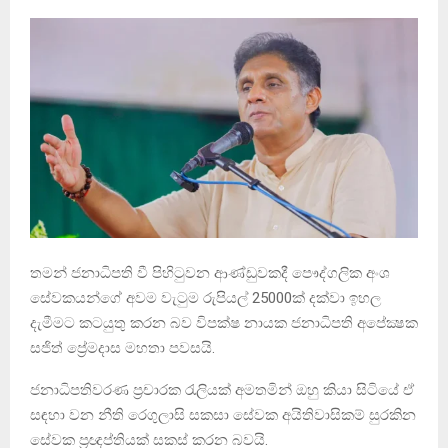
තමන් ජනාධිපති වී පිහිටුවන ආණ්ඩුවකදී පෞද්ගලික අංශ
සේවකයන්ගේ අවම වැටුම රුපියල් 25000ක් දක්වා ඉහල
දැමීමට කටයුතු කරන බව විපක්ෂ නායක ජනාධිපති අපේක්‍ෂක
සජිත් ප්‍රේමදාස මහතා පවසයි.
ජනාධිපතිවරණ ප්‍රචාරක රැලියක් අමතමින් ඔහු කියා සිටියේ ඒ
සඳහා වන නීති රෙගුලාසි සකසා සේවක අයිතිවාසිකම් සුරකින
සේවක ප්‍රඥප්තියක් සකස් කරන බවයි.