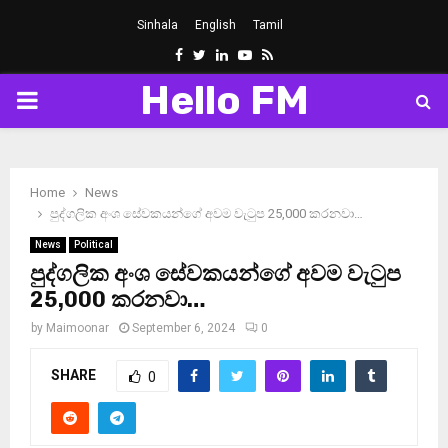
Sinhala
English
Tamil
Facebook
Twitter
Linkedin
Youtube
Rss
Hello FM
PRIMARY
MENU
Home
News
පුද්ගලික අංශ සේවකයන්ගේ අවම වැටුප 25,000 කරනවා…
News
Political
පුද්ගලික අංශ සේවකයන්ගේ අවම වැටුප
25,000 කරනවා…
by
Maimoonar
September 6, 2024
0
SHARE
0