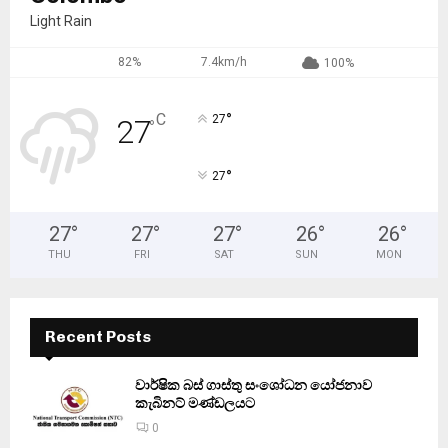
Light Rain
82%
7.4km/h
100%
°
C
27
27
°
°
27
27
°
27
°
27
°
26
°
26
°
THU
FRI
SAT
SUN
MON
Recent Posts
වාර්ෂික බස් ගාස්තු සංශෝධන යෝජනාව
කැබිනට් මණ්ඩලයට
0