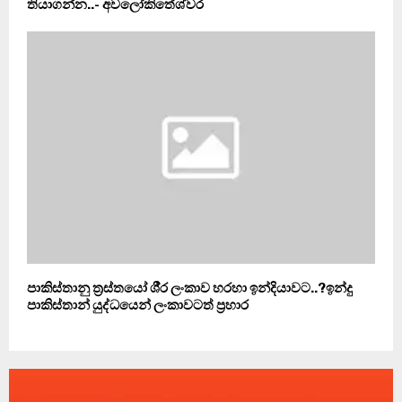
තියාගන්න..- අවලෝකිතේශ්වර
පාකිස්තානු ත‍්‍රස්තයෝ ශී‍්‍ර ලංකාව හරහා ඉන්දියාවට..?ඉන්දු
පාකිස්තාන් යුද්ධයෙන් ලංකාවටත් ප‍්‍රහාර