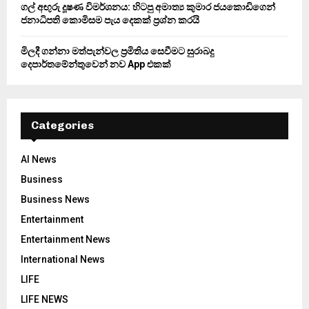
ගල් අඟුරු දූෂණ විමර්ශනය: හිටපු අමාත්‍ය කුමාර ජයකොඩිගෙන්
ජනාධිපති කොමිසම පැය දෙකක් ප්‍රශ්න කරයි
මිලදී ගන්නා මත්පැන්වල ප්‍රමිතිය සෙවීමට සුරාබදු
දෙපාර්තමේන්තුවෙන් නව App එකක්
Categories
AI News
Business
Business News
Entertainment
Entertainment News
International News
LIFE
LIFE NEWS