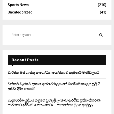
Sports News
(210)
Uncategorized
(41)
S
e
a
S
r
c
E
h
Recent Posts
f
A
o
වාර්ෂික බස් ගාස්තු සංශෝධන යෝජනාව කැබිනට් මණ්ඩලයට
r
R
:
වත්කම් බැරකම් ප්‍රකාශ අන්තර්ජාලයෙන් බාරදීමේ කාලය ජූලි 7
C
දක්වා දීර්ඝ කෙරේ
H
මැදපෙරදිග යුද්ධය හමුවේ වුවද ශ්‍රී ලංකාව ආර්ථික ප්‍රතිසංස්කරණ
සාර්ථකව ඉදිරියට ගෙන යනවා – ජාත්‍යන්තර මූල්‍ය අරමුදල