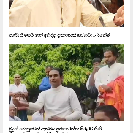
අගමැති හෙට හෝ අනිද්දා ප‍්‍රකාශයක් කරනවා..- දිනේෂ්
බුදුන් වෙනුවෙන් ආත්මය පූජා කරන්න සිරුරට ගිනි