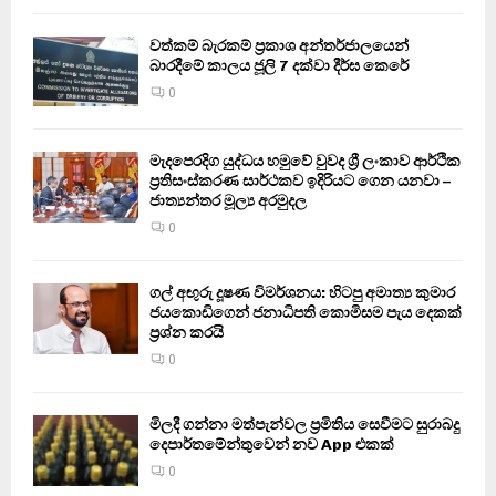
වත්කම් බැරකම් ප්‍රකාශ අන්තර්ජාලයෙන්
බාරදීමේ කාලය ජූලි 7 දක්වා දීර්ඝ කෙරේ
0
මැදපෙරදිග යුද්ධය හමුවේ වුවද ශ්‍රී ලංකාව ආර්ථික
ප්‍රතිසංස්කරණ සාර්ථකව ඉදිරියට ගෙන යනවා –
ජාත්‍යන්තර මූල්‍ය අරමුදල
0
ගල් අඟුරු දූෂණ විමර්ශනය: හිටපු අමාත්‍ය කුමාර
ජයකොඩිගෙන් ජනාධිපති කොමිසම පැය දෙකක්
ප්‍රශ්න කරයි
0
මිලදී ගන්නා මත්පැන්වල ප්‍රමිතිය සෙවීමට සුරාබදු
දෙපාර්තමේන්තුවෙන් නව App එකක්
0