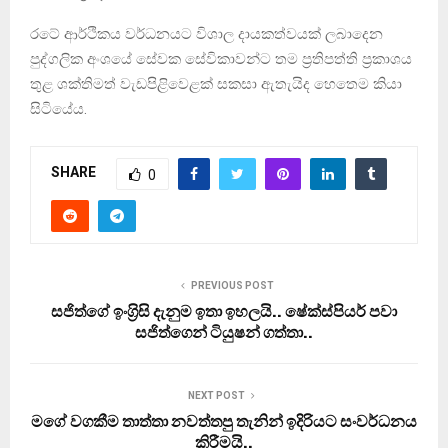
රටේ ආර්ථිකය වර්ධනයට විශාල දායකත්වයක් ලබාදෙන
පුද්ගලික අංශයේ සේවක සේවිකාවන්ට තම ප්‍රතිපත්ති ප්‍රකාශය
තුළ ශක්තිමත් වැඩපිළිවෙළක් සකසා ඇතැයිද හෙතෙම කියා
සිටියේය.
SHARE
0
PREVIOUS POST
සජිත්ගේ ඉංග‍්‍රිසි දැනුම ඉතා ඉහලයි.. ෂේක්ස්පියර් පවා
සජිත්ගෙන් ටියුෂන් ගත්තා..
NEXT POST
මගේ වගකීම තාත්තා නවත්තපු තැනින් ඉදිරියට සංවර්ධනය
කිරීමයි..