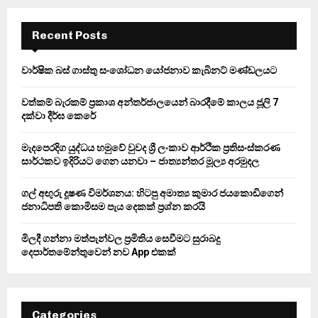
r
c
E
h
Recent Posts
f
A
o
වාර්ෂික බස් ගාස්තු සංශෝධන යෝජනාව කැබිනට් මණ්ඩලයට
r
R
:
වත්කම් බැරකම් ප්‍රකාශ අන්තර්ජාලයෙන් බාරදීමේ කාලය ජූලි 7
C
දක්වා දීර්ඝ කෙරේ
H
මැදපෙරදිග යුද්ධය හමුවේ වුවද ශ්‍රී ලංකාව ආර්ථික ප්‍රතිසංස්කරණ
සාර්ථකව ඉදිරියට ගෙන යනවා – ජාත්‍යන්තර මූල්‍ය අරමුදල
ගල් අඟුරු දූෂණ විමර්ශනය: හිටපු අමාත්‍ය කුමාර ජයකොඩිගෙන්
ජනාධිපති කොමිසම පැය දෙකක් ප්‍රශ්න කරයි
මිලදී ගන්නා මත්පැන්වල ප්‍රමිතිය සෙවීමට සුරාබදු
දෙපාර්තමේන්තුවෙන් නව App එකක්
Categories