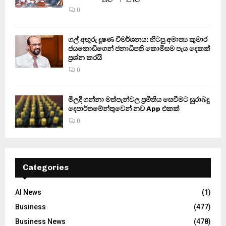
0
ගල් අඟුරු දූෂණ විමර්ශනය: හිටපු අමාත්‍ය කුමාර
ජයකොඩිගෙන් ජනාධිපති කොමිසම පැය දෙකක්
ප්‍රශ්න කරයි
0
මිලදී ගන්නා මත්පැන්වල ප්‍රමිතිය සෙවීමට සුරාබදු
දෙපාර්තමේන්තුවෙන් නව App එකක්
0
Categories
AI News
(1)
Business
(477)
Business News
(478)