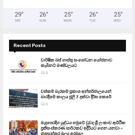
29
°
26
°
25
°
26
°
25
°
SAT
SUN
MON
TUE
WED
Recent Posts
වාර්ෂික බස් ගාස්තු සංශෝධන යෝජනාව
කැබිනට් මණ්ඩලයට
0
වත්කම් බැරකම් ප්‍රකාශ අන්තර්ජාලයෙන්
බාරදීමේ කාලය ජූලි 7 දක්වා දීර්ඝ කෙරේ
0
මැදපෙරදිග යුද්ධය හමුවේ වුවද ශ්‍රී ලංකාව ආර්ථික
ප්‍රතිසංස්කරණ සාර්ථකව ඉදිරියට ගෙන යනවා –
ජාත්‍යන්තර මූල්‍ය අරමුදල