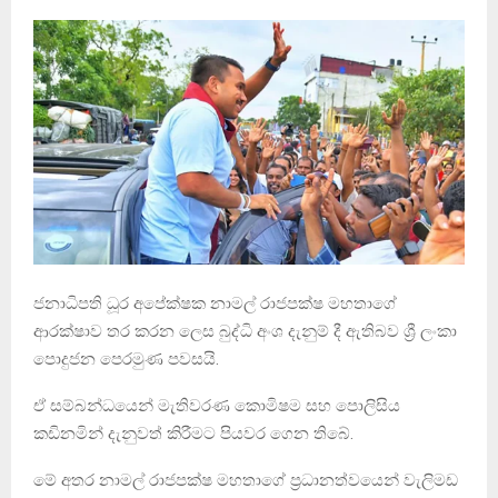
ජනාධිපති ධූර අපේක්ෂක නාමල් රාජපක්ෂ මහතාගේ
ආරක්ෂාව තර කරන ලෙස බුද්ධි අංශ දැනුම් දී ඇතිබව ශ්‍රී ලංකා
පොදුජන පෙරමුණ පවසයි.
ඒ සම්බන්ධයෙන් මැතිවරණ කොමිෂම සහ පොලිසිය
කඩිනමින් දැනුවත් කිරීමට පියවර ගෙන තිබේ.
මේ අතර නාමල් රාජපක්ෂ මහතාගේ ප්‍රධානත්වයෙන් වැලිමඩ