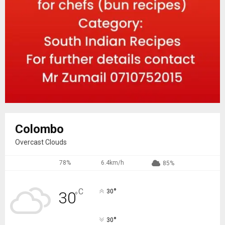
Colombo
Overcast Clouds
78%
6.4km/h
85%
°
C
30
30
°
°
30