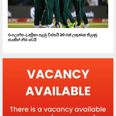
එංගලන්ත-ද.අප්‍රිකා පළමු විස්සයි 20 එක් ලකුණක තියුණු
ජයකින් නිම වෙයි