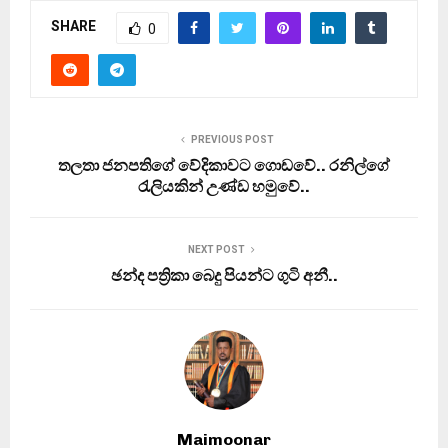
SHARE
0
PREVIOUS POST
තලතා ජනපතිගේ වේදිකාවට ගොඩවේ.. රනිල්ගේ
රැලියකින් උණ්ඩ හමුවේ..
NEXT POST
ඡන්ද පත්‍රිකා බෙදු පියන්ට ගුටි අනී..
Maimoonar