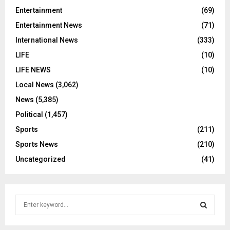
Entertainment
(69)
Entertainment News
(71)
International News
(333)
LIFE
(10)
LIFE NEWS
(10)
Local News
(3,062)
News
(5,385)
Political
(1,457)
Sports
(211)
Sports News
(210)
Uncategorized
(41)
S
e
a
S