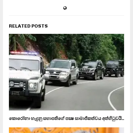
RELATED POSTS
කොරෝනා හැදුනු සභාපතිගේ පක්‍ෂ සාමාජිකත්වය අත්හිටුවයි..