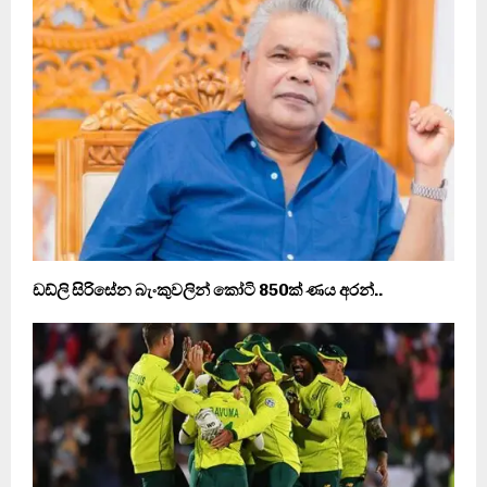
ඩඩ්ලි සිරිසේන බැංකුවලින් කෝටි 850ක් ණය අරන්..