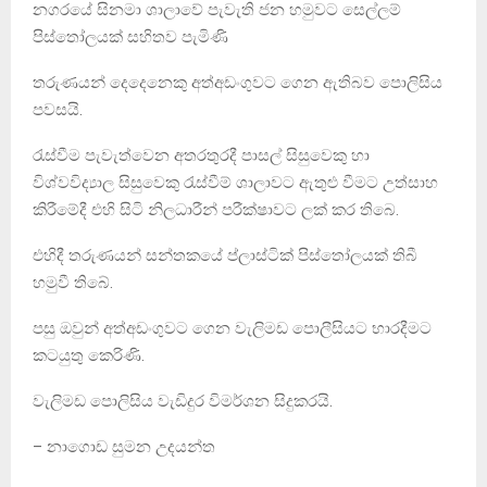
නගරයේ සිනමා ශාලාවේ පැවැති ජන හමුවට සෙල්ලම්
පිස්තෝලයක් සහිතව පැමිණි
තරුණයන් දෙදෙනෙකු අත්අඩංගුවට ගෙන ඇතිබව පොලිසිය
පවසයි.
රැස්වීම පැවැත්වෙන අතරතුරදී පාසල් සිසුවෙකු හා
විශ්වවිද්‍යාල සිසුවෙකු රැස්වීම් ශාලාවට ඇතුළු වීමට උත්සාහ
කිරීමේදී එහි සිටි නිලධාරීන් පරීක්ෂාවට ලක් කර තිබෙ.
එහිදී තරුණයන් සන්තකයේ ප්ලාස්ටික් පිස්තෝලයක් තිබී
හමුවී තිබේ.
පසු ඔවුන් අත්අඩංගුවට ගෙන වැලිමඩ පොලීසියට භාරදීමට
කටයුතු කෙරිණි.
වැලිමඩ පොලිසිය වැඩිදුර විමර්ශන සිදුකරයි.
– නාගොඩ සුමන උදයන්ත