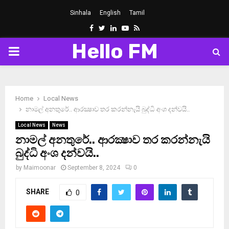
Sinhala
English
Tamil
Facebook
Twitter
Linkedin
Youtube
Rss
Hello FM
PRIMARY
MENU
Home
Local News
නාමල් අනතුරේ.. ආරක්‍ෂාව තර කරන්නැයි බුද්ධි අංශ දන්වයි..
Local News
News
නාමල් අනතුරේ.. ආරක්‍ෂාව තර කරන්නැයි
බුද්ධි අංශ දන්වයි..
by
Maimoonar
September 8, 2024
0
SHARE
0