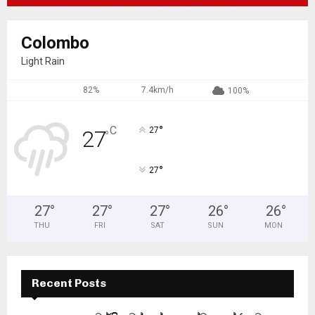
Colombo
Light Rain
82%
7.4km/h
100%
°
C
27
27
°
°
27
27
°
27
°
27
°
26
°
26
°
THU
FRI
SAT
SUN
MON
Recent Posts