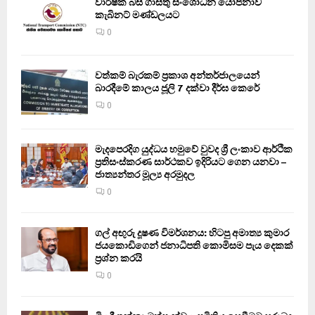
වාර්ෂික බස් ගාස්තු සංශෝධන යෝජනාව
කැබිනට් මණ්ඩලයට
0
වත්කම් බැරකම් ප්‍රකාශ අන්තර්ජාලයෙන්
බාරදීමේ කාලය ජූලි 7 දක්වා දීර්ඝ කෙරේ
0
මැදපෙරදිග යුද්ධය හමුවේ වුවද ශ්‍රී ලංකාව ආර්ථික
ප්‍රතිසංස්කරණ සාර්ථකව ඉදිරියට ගෙන යනවා –
ජාත්‍යන්තර මූල්‍ය අරමුදල
0
ගල් අඟුරු දූෂණ විමර්ශනය: හිටපු අමාත්‍ය කුමාර
ජයකොඩිගෙන් ජනාධිපති කොමිසම පැය දෙකක්
ප්‍රශ්න කරයි
0