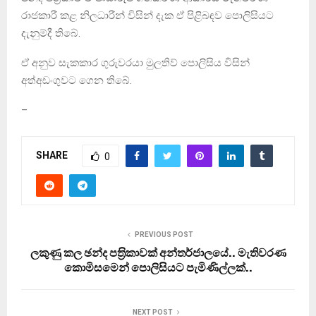
රාජකාරී කළ නිලධාරීන් විසින් දැක ඒ පිළිබඳව පොලිසියට
දැනුම්දී තිබේ.
ඒ අනුව සැකකාර ගුරුවරයා මුලතිව් පොලිසිය විසින්
අත්අඩංගුවට ගෙන තිබේ.
–
SHARE
0
PREVIOUS POST
ලකුණු කල ඡන්ද පත‍්‍රිකාවක් අන්තර්ජාලයේ.. මැතිවරණ
කොමිසමෙන් පොලිසියට පැමිණිල්ලක්..
NEXT POST