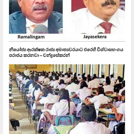
නියෝජ්‍ය ආරක්ෂක රාජ්‍ය අමාත්‍යවරයාට එරෙහි විශ්වාසභංගය
පරාජය කරනවා – චන්ද්‍රසේකරන්