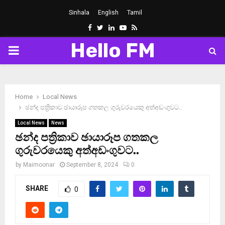
Sinhala
English
Tamil
Facebook
Twitter
Linkedin
Youtube
Rss
Hello FM
PRIMARY
MENU
Home
Local News
ඡන්ද පත්‍රිකාව ඡායාරූප ගතකල ගුරුවරයෙකු අත්අඩංගුවට..
Local News
News
ඡන්ද පත්‍රිකාව ඡායාරූප ගතකල
ගුරුවරයෙකු අත්අඩංගුවට..
by
Maimoonar
September 8, 2024
0
SHARE
0