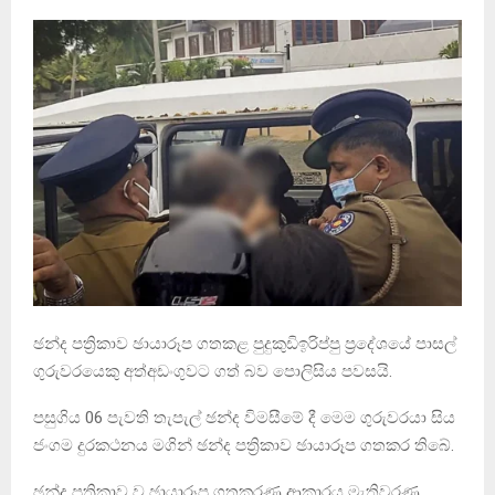
ඡන්ද පත්‍රිකාව ඡායාරූප ගතකළ පුදුකුඩිඉරිප්පු ප්‍රදේශයේ පාසල්
ගුරුවරයෙකු අත්අඩංගුවට ගත් බව පොලිසිය පවසයි.
පසුගිය 06 පැවති තැපැල් ඡන්ද විමසීමේ දී මෙම ගුරුවරයා සිය
ජංගම දුරකථනය මගින් ඡන්ද පත්‍රිකාව ඡායාරූප ගතකර තිබේ.
ඡන්ද පත්‍රිකාව ව ඡායාරූප ගතකරණ ආකාරය මැතිවරණ