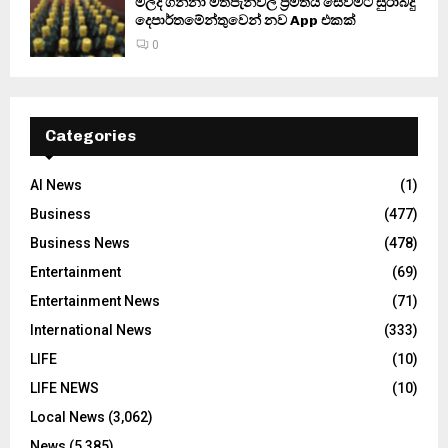
මිලදී ගන්නා මත්පැන්වල ප්‍රමිතිය සෙවීමට සුරාබදු
දෙපාර්තමේන්තුවෙන් නව App එකක්
0
Categories
AI News
(1)
Business
(477)
Business News
(478)
Entertainment
(69)
Entertainment News
(71)
International News
(333)
LIFE
(10)
LIFE NEWS
(10)
Local News
(3,062)
News
(5,385)