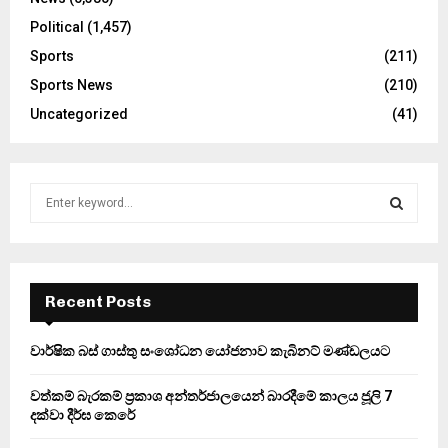
Political
(1,457)
Sports
(211)
Sports News
(210)
Uncategorized
(41)
S
e
a
S
r
c
E
h
Recent Posts
f
A
o
වාර්ෂික බස් ගාස්තු සංශෝධන යෝජනාව කැබිනට් මණ්ඩලයට
r
R
:
වත්කම් බැරකම් ප්‍රකාශ අන්තර්ජාලයෙන් බාරදීමේ කාලය ජූලි 7
C
දක්වා දීර්ඝ කෙරේ
H