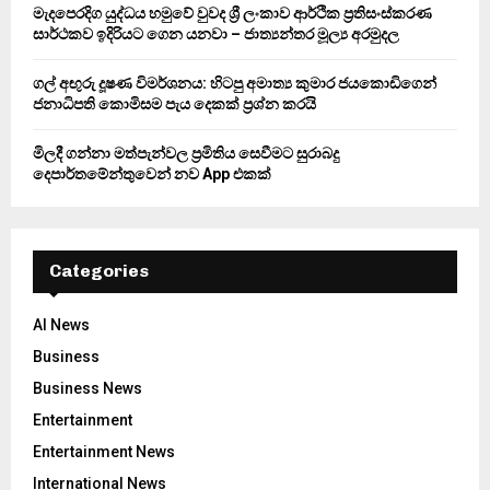
මැදපෙරදිග යුද්ධය හමුවේ වුවද ශ්‍රී ලංකාව ආර්ථික ප්‍රතිසංස්කරණ
සාර්ථකව ඉදිරියට ගෙන යනවා – ජාත්‍යන්තර මූල්‍ය අරමුදල
ගල් අඟුරු දූෂණ විමර්ශනය: හිටපු අමාත්‍ය කුමාර ජයකොඩිගෙන්
ජනාධිපති කොමිසම පැය දෙකක් ප්‍රශ්න කරයි
මිලදී ගන්නා මත්පැන්වල ප්‍රමිතිය සෙවීමට සුරාබදු
දෙපාර්තමේන්තුවෙන් නව App එකක්
Categories
AI News
Business
Business News
Entertainment
Entertainment News
International News