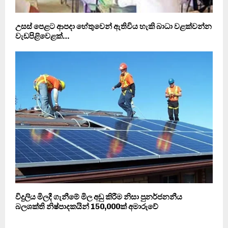
උසස් පෙළට ආපදා හේතුවෙන් ඇතිවිය හැකි බාධා වළක්වන්න
වැඩපිළි‍වෙළක්…
විදුලිය මිලදී ගැනීමේ මිල අඩු කිරීම නිසා පුනර්ජනනීය
බලශක්ති නිෂ්පාදකයින් 150,000ක් අමාරුවේ