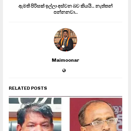
ඇමති පිරිසක් ඉල්ලා අස්වන බව කියයි.. නැත්තන්
පන්නනවා..
Maimoonar
RELATED POSTS