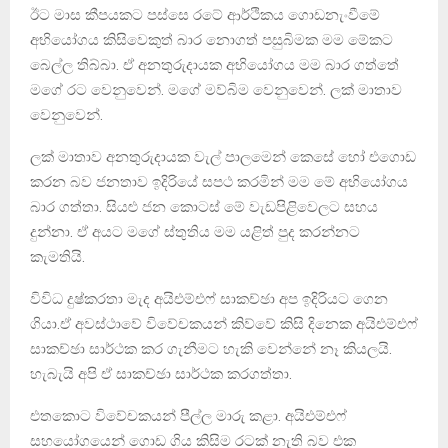
ඊට මාස කීපයකට පස්සෙ රටේ ආර්ථිකය ගොඩනැංවීමේ
අභියෝගය කිසිවෙකුත් බාර නොගත් පසුබිමක මම මේකට
බෙල්ල තිබ්බා. ඒ අනතුරුදායක අභියෝගය මම බාර ගත්තේ
මගේ රට වෙනුවෙන්. මගේ මව්බිම වෙනුවෙන්. ලක් මාතාව
වෙනුවෙන්.
ලක් මාතාව අනතුරුදායක වැල් පාලමෙන් කෙසේ හෝ එගොඩ
කරන බව ජනතාව ඉදිරියේ සපථ කරමින් මම මේ අභියෝගය
බාර ගත්තා. සියළු ජන කොටස් මේ වැඩපිළිවෙලට සහය
දුන්නා. ඒ අයට මගේ ස්තුතිය මම යළිත් පුද කරන්නට
කැමතියි.
විවිධ දුෂ්කරතා මැද අයිඑම්එෆ් සාකච්ඡා අප ඉදිරියට ගෙන
ගියා.ඒ අවස්ථාවේ විවේචකයන් කිව්වේ කිසි දිනෙක අයිඑම්එෆ්
සාකච්ඡා සාර්ථක කර ගැනීමට හැකි වෙන්නේ නෑ කියලයි.
හැබැයි අපි ඒ සාකච්ඡා සාර්ථක කරගත්තා.
එතකොට විවේචකයන් පීල්ල මාරු කළා. අයිඑම්එෆ්
සහයෝගයෙන් ගොඩ ගිය කිසිම රටක් නැති බව එක