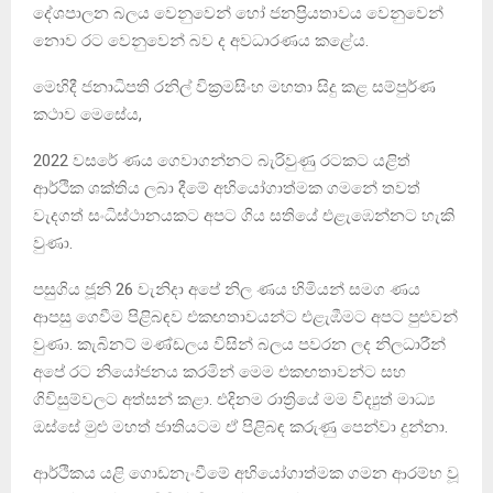
දේශපාලන බලය වෙනුවෙන් හෝ ජනප්‍රියතාවය වෙනුවෙන්
නොව රට වෙනුවෙන් බව ද අවධාරණය කළේය.
මෙහිදී ජනාධිපති රනිල් වික්‍රමසිංහ මහතා සිදු කළ සම්පුර්ණ
කථාව මෙසේය,
2022 වසරේ ණය ගෙවාගන්නට බැරිවුණු රටකට යළිත්
ආර්ථික ශක්තිය ලබා දීමේ අභියෝගාත්මක ගමනේ තවත්
වැදගත් සංධිස්ථානයකට අපට ගිය සතියේ එළැඹෙන්නට හැකි
වුණා.
පසුගිය ජූනි 26 වැනිදා අපේ නිල ණය හිමියන් සමග ණය
ආපසු ගෙවීම පිළිබඳව එකඟතාවයන්ට එළැඹීමට අපට පුළුවන්
වුණා. කැබිනට් මණ්ඩලය විසින් බලය පවරන ලද නිලධාරීන්
අපේ රට නියෝජනය කරමින් මෙම එකඟතාවන්ට සහ
ගිවිසුම්වලට අත්සන් කළා. එදිනම රාත්‍රියේ මම විද්‍යුත් මාධ්‍ය
ඔස්සේ මුළු මහත් ජාතියටම ඒ පිළිබඳ කරුණු පෙන්වා දුන්නා.
ආර්ථිකය යළි ගොඩනැංවීමේ අභියෝගාත්මක ගමන ආරම්භ වූ