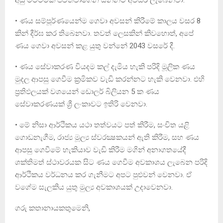
• ණය සම්පූර්ණයෙන්ම ගෙවා අවසන් කිරීමේ කාලය වසර 8
කින් දීර්ඝ කර තිබෙනවා. තවත් ලෙසකින් කිවහොත්, අපේ
ණය ගෙවා අවසන් කළ යුතු වන්නේ 2043 වසරේ දී.
• ණය සේවාකරණ වියදම කල් දැමිය හැකි පරිදි මූලික ණය
මුදල ආපසු ගෙවීම ක්‍රමිකව වැඩි කරන්නට හැකි වෙනවා. එහි
ප්‍රතිඵලයක් වශයෙන් ඩොලර් බිලියන 5 ක ණය
සේවාකරණයක් ශ්‍රී ලංකාවට ඉතිරි වෙනවා.
• මේ නිසා ආර්ථිකය යථා තත්වයට පත් කිරීම, සංචිත යළි
ගොඩනැගීම, රාජ්‍ය මූල්‍ය ස්වරක්‍ෂකයන් ඇති කිරීම, සහ ණය
ආපසු ගෙවීමේ හැකියාව වැඩි කිරීම මගින් අනාගතයේදී
ශක්තිමත් ස්ථාවරයක සිට ණය ගෙවීම අවකාශය ලැබෙන පරිදි
ආර්ථිකය වර්ධනය කර ගැනීමට අපට පුළුවන් වෙනවා. ඒ
වගේම සැලකිය යුතු මුල්‍ය අවකාශයක් උදාවෙනවා.
ගරු කතානායකතුමෙනි,