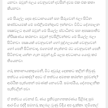
යනවා. ඔවුන් බලය වෙනුවෙන් දවසින් දවස එක එක කතා
කියනවා.
මේ සියල්ල දෙස අවධානයෙන් සහ සීරුවෙන් බලා සිටින
කණ්ඩායමක් මේ පාර්ලිමේන්තුවේ ඉන්නවා. විවිධ දේශපාලන
පක්‍ෂවලට අයත් ඔවුන් මේ සියල්ල ස්වාධීනව සහ අපක්‍ෂපාතීව
නිරීක්‍ෂණය කරනවා. ඔවුන් ඉවසිලිවන්තව මේ සියල්ල බලා
සිටිනවා. පක්‍ෂයක් වෙනුවෙන් හෝ පුද්ගලයෙක් වෙනුවෙන්
හෝ පෙනී සිටිනවාද, එහෙමත් නැත්නම් රට වෙනුවෙන් පෙනී
සිටිනවාද යන්න ගැන ඔවුන් දැඩි ලෙස අවධානය යොමු කර
තියෙනවා.
ගරු කතානායකතුමෙනි, මීට අවුරුදු දෙකකට කලින් තිබුණු
තත්වය මොකද්ද? අපට ඒ තත්වය අමතක කරන්න පුළුවන්ද?
ආර්ථික පැත්තෙන් පමණක් නෙවෙයි. සමාජයීය, දේශපාලනික
පැතිවලින් පවා.
ඒ තත්වය වෙනස් වී, ණය ප්‍රතිව්‍යූහගතකරණය පිළිබඳ සුබ
ආරංචිය එද්දී සමහරු කලබල වුණු විදිය අප දැක්කා. භූමිතෙල්