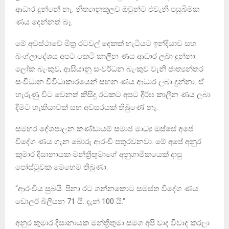
ආධාර දුන්නේ නෑ. නීත්‍යානුකූලව ඔවුන්ට එවැනි පසුබිමක
ණය දෙන්නත් බෑ.
මේ අවස්ථාවේ මිත්‍ර රටවල් දෙකක් හැටියට ඉන්දියාව සහ
බංග්ලාදේශය අපට කෙටි කාලීන ණය ආධාර ලබා දුන්නා.
ලෝක බැංකුව, ආසියානු සංවර්ධන බැංකුව වැනි ජාත්‍යන්තර
සංවිධාන විවිධාකාරයෙන් සහන ණය ආධාර ලබා දුන්නා. ඒ
හැරුණු විට වෙනත් කිසිදු රටකට අපට දීර්ඝ කාලීන ණය ලබා
දීමට හැකියාවක් සහ අවසරයක් තිබුණේ නෑ.
සමහර දේශපාලන කණ්ඩායම් සමාජ මාධ්‍ය ඔස්සේ අපේ
විදේශ ණය ගැන බොරු ආරංචි පතුරවනවා. මේ අපේ අනුර
කුමාර දිසානායක මන්ත්‍රීතුමාගේ අනුගාමිකයෙක් දාපු
පෝස්ටුවක මෙහෙම තිබුණා.
“ආරංචිය සුබයි. පිනා රට ගන්නකොට සමස්ත විදේශ ණය
ඩොලර් බිලියන 71 යි. දැන් 100 යි.”
අනුර කුමාර දිසානායක මන්ත්‍රීතුමා සමග අපි වාද විවාද කරලා