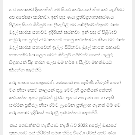
තව නොබෝ දිනෙකින් මේ සියළු කාර්යයන් නිම කර ගැනීමට
අප අපේක්‍ෂා කරනවා. ඉන් පසු ණය ප්‍රතිව්‍යූහගතකරණය
පිළිබඳ සියළු ගිවිසුම් හා ලියැවිලි මම පාර්ලිමේන්තුවේ රාජ්‍ය
මුදල් කාරක සභාවට ඉදිරිපත් කරනවා. ඉන් පසු ඒ පිළිබඳව
ගැඹුරු හා පුළුල් අවධානයක් යොමු කරන්නටය කියා මම රාජ්‍ය
මුදල් කාරක සභාවෙන් ඉල්ලා සිටිනවා. මුදල් කාරක සභාවේ
සභාපතිවරයා ලෙස මෙම ගිවිසුම් සම්බන්ධයෙන් ගැඹුරු
විග්‍රහයක් සිදු කරන ලෙස මම හර්ෂ ද සිල්වා මහත්මයට
කියන්න කැමතියි.
ගරු කතානායකතුමෙනි, මෙතෙක් අප පැමිණි නිවැරදි ගමන්
මග නිසා කෙටි කාලයක් තුළ මෙවැනි ප්‍රගතියක් අත්පත්
කරගන්න අපට පුළුවන් වුණා. දැනට අප ලබා ගෙන ඇති
සාර්ථක ප්‍රතිඵල නිසා රටට ලැබෙන ප්‍රතිලාභ ගැනත් මම මේ
ගරු සභාව ඉදිරියේ කරුණු දක්වන්නට කැමතියි.
ණය ගෙවන්නට හැකියාව නැති බව 2022 අප්‍රේල් මාසයේ
ප්‍රකාශයට පත් කිරීමත් සමග කිසිදු විදේශ රටක් අපට ණය