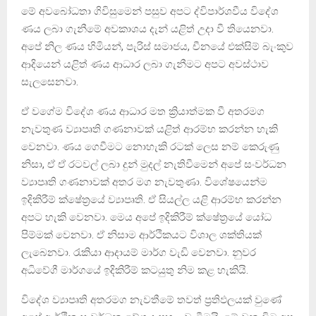
මේ අවබෝධතා ගිවිසුමෙන් පසුව අපට ද්විපාර්ශවීය විදේශ
ණය ලබා ගැනීමේ අවකාශය දැන් යළිත් උදා වී තියෙනවා.
අපේ නිල ණය හිමියන්, පැරිස් සමාජය, චීනයේ එක්සිම් බැංකුව
ආදියෙන් යළිත් ණය ආධාර ලබා ගැනීමට අපට අවස්ථාව
සැලසෙනවා.
ඒ වගේම විදේශ ණය ආධාර මත ක්‍රියාත්මක වී අතරමග
නැවතුණ ව්‍යාපෘති ගණනාවක් යළිත් ආරම්භ කරන්න හැකි
වෙනවා. ණය ගෙවීමට නොහැකි රටක් ලෙස නම් කෙරුණු
නිසා, ඒ ඒ රටවල් ලබා දුන් මුදල් නැතිවීමෙන් අපේ සංවර්ධන
ව්‍යාපෘති ගණනාවක් අතර මග නැවතුණා. විශේෂයෙන්ම
ඉදිකිරීම් ක්ෂේත්‍රයේ ව්‍යාපෘති. ඒ සියල්ල යළි ආරම්භ කරන්න
අපට හැකි වෙනවා. මෙය අපේ ඉදිකිරීම් ක්ෂේත්‍රයේ යෝධ
පිම්මක් වෙනවා. ඒ නිසාම ආර්ථිකයට විශාල ශක්තියක්
ලැබෙනවා. රැකියා ආදායම් මාර්ග වැඩි වෙනවා. නුවර
අධිවේගී මාර්ගයේ ඉදිකිරීම් කටයුතු නිම කළ හැකියි.
විදේශ ව්‍යාපෘති අතරමග නැවතීමේ තවත් ප්‍රතිඵලයක් වුණේ