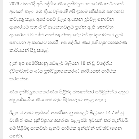
2023 වසරේදී අපි දේශීය ණය ප්‍රතිව්‍යූහගතකරණ කාර්යයන්
අවසන් කළා. මේ ක්‍රියාවලියේදී අපි ඉතාම පරිස්සම් සහගතව
කටයුතු කළා. අපේ රටේ මුල්‍ය ආයතන දුර්වල නොවන
ආකාරයට සහ ඒ ඒ ආයතනවලට ප්‍රශ්න ඇති නොවන
ආකාරයට වගේම අපේ තැන්පතුකරුවන් අවදානමකට ලක්
නොවන ආකාරයට තමයි, අප දේශීය ණය ප්‍රතිව්‍යූහගතකරණ
කාර්යයන් සිදු කළේ.
දැන් අප අමෙරිකානු ඩොලර් බිලියන 10 ක් වූ විදේශීය
ද්විපාර්ශවීය ණය ප්‍රතිව්‍යූහගතකරණ කාර්යයන් සාර්ථක
කරගත්තා.
ණය ප්‍රතිව්‍යූහගතකරණය පිළිබඳ ජාත්‍යන්තර සම්මුතීන්ට අනුව
බහුපාර්ශවීය ණය මේ වැඩ පිළිවෙලට අදාළ නැහැ.
ඊළඟට අපට ඇත්තේ අමෙරිකානු ඩොලර් බිලියන 14.7 ක් වූ
වාණිජ ණය ප්‍රතිව්‍යූහගතකරණ සැලැස්ම අවසන් කර ගැනීමයි.
මේ පිළිබඳ සාකච්ඡා දැනට සාර්ථක අන්දමින් පවත්වාගෙන
යනවා.