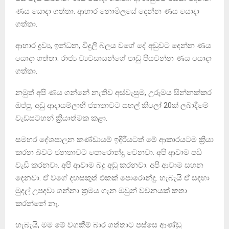
ණය යොදා ගත්තා. ආහාර නොමිලයේ දෙන්න ණය යොදා
ගත්තා.
ආහාර ද්‍රව්‍ය, ඉන්ධන, විදුලි බලය වගේ දේ අඩුවට දෙන්න ණය
යොදා ගත්තා. රාජ්‍ය ව්‍යවසායන්ගේ පාඩු පියවන්න ණය යොදා
ගත්තා.
නමුත් අපි ණය ගන්නේ නැතිව අස්වැසුම, උරුමය සින්නක්කර
ඔප්පු, අඩු ආදායම්ලාභී ජනතාවට සහල් කිලෝ 20ක් ලබාදීමේ
වැඩසටහන් ක්‍රියාත්මක කළා.
සමහර දේශපාලන කණ්ඩායම් ඉදිරියටත් මේ ආකාරයටම ක්‍රියා
කරන බවට ජනතාවට පොරොන්දු වෙනවා. අපි ආවාම පඩි
වැඩි කරනවා. අපි ආවාම බදු අඩු කරනවා. අපි ආවාම සහන
දෙනවා. ඒ වගේ දහසකුත් එකක් පොරොන්දු. හැබැයි ඒ සඳහා
මුදල් උපදවා ගන්නා ක්‍රමය ගැන ඔවුන් වචනයක් කතා
කරන්නේ නෑ.
හැබැයි, මම මේ වගකීම් බාර ගත්තාට පස්සෙ ආණ්ඩු