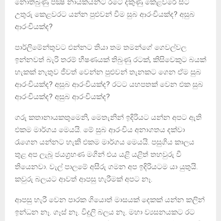
නොතිබුණු පක්‍ෂ නායකයන්ට රටේ දකුණු කෙළවරේ සිට
උතුරු කෙළවරට යන්න පුළුවන් වීම සුබ ආරංචියක්ද? අසුබ
ආරංචියක්ද?
පාර්ලිමේන්තුවට එන්නට තියා තම තමන්ගේ ගෙවල්වල
ඉන්නවත් බැරි තරම් භීෂණයක් තිබුණු රටක්, කිසිවෙකුට බයක්
හැකක් නැතුව ජීවත් වෙන්න පුළුවන් තැනකට ගෙන ඒම සුබ
ආරංචියක්ද? අසුබ ආරංචියක්ද? රටට යහපතක් වෙන එක සුබ
ආරංචියක්ද? අසුබ ආරංචියක්ද?
ගරු කතානායකතුමෙනි, මෙතැනින් ඉදිරියට යන්න අපට ඇති
එකම මාර්ගය මෙයයි. මේ සුබ ආරංචිය අනාගතය දක්වා
රැගෙන යන්නට හැකි එකම මාර්ගය මෙයයි. පසුගිය කාලය
තුළ අප ලැබූ ජයග්‍රහණ මගින් එය යළි යළිත් තහවුරු වී
තියෙනවා. වැල් පාලමේ අසීරු ගමන අප ඉදිරියටම යා යුතුයි.
කවුරු බලයට ආවත් ආපසු හැරීමක් අපට නෑ.
ආපසු හැරී වෙන පාරක ගියොත් මාසයක් දෙකක් යන්න කලින්
ඉන්ධන නෑ. ගෑස් නෑ. විදුලි බලය නෑ. මහා ව්‍යසනයකට රට