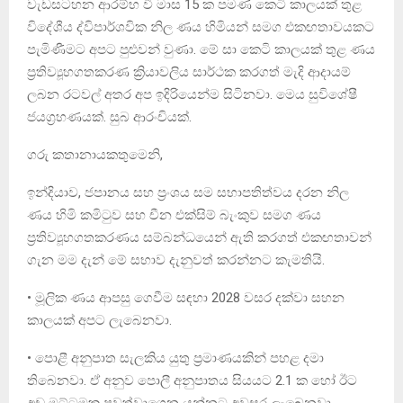
වැඩසටහන ආරම්භ වී මාස 15 ක පමණ කෙටි කාලයක් තුළ
විදේශීය ද්විපාර්ශවික නිල ණය හිමියන් සමග එකඟතාවයකට
පැමිණීමට අපට පුළුවන් වුණා. මේ සා කෙටි කාලයක් තුළ ණය
ප්‍රතිව්‍යූහගතකරණ ක්‍රියාවලිය සාර්ථක කරගත් මැදි ආදායම්
ලබන රටවල් අතර අප ඉදිරියෙන්ම සිටිනවා. මෙය සුවිශේෂී
ජයග්‍රහණයක්. සුබ ආරංචියක්.
ගරු කතානායකතුමෙනි,
ඉන්දියාව, ජපානය සහ ප්‍රංශය සම සභාපතිත්වය දරන නිල
ණය හිමි කමිටුව සහ චීන එක්සිම් බැංකුව සමග ණය
ප්‍රතිව්‍යූහගතකරණය සම්බන්ධයෙන් ඇති කරගත් එකඟතාවන්
ගැන මම දැන් මේ සභාව දැනුවත් කරන්නට කැමතියි.
• මූලික ණය ආපසු ගෙවීම සඳහා 2028 වසර දක්වා සහන
කාලයක් අපට ලැබෙනවා.
• පොළී අනුපාත සැලකිය යුතු ප්‍රමාණයකින් පහළ දමා
තිබෙනවා. ඒ අනුව පොලී අනුපාතය සියයට 2.1 ක හෝ ඊට
අඩු මට්ටමක පවත්වාගෙන යන්නට අවසර ලැබෙනවා.