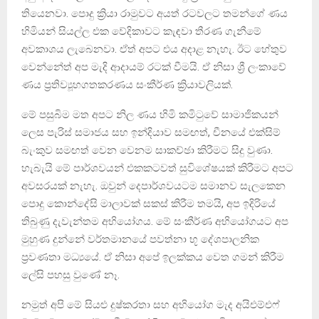
තියෙනවා. පොදු ක්‍රියා රාමුවට අයත් රටවලට තමන්ගේ ණය
හිමියන් සියල්ල එක වේදිකාවට කැඳවා තීරණ ගැනීමේ
අවකාශය ලැබෙනවා. ඒත් අපට එය අදාළ නැහැ. ඊට හේතුව
වෙන්නේත් අප මැදි ආදායම් රටක් වීමයි. ඒ නිසා ශ්‍රී ලංකාවේ
ණය ප්‍රතිව්‍යූහගතකරණය සංකීර්ණ ක්‍රියාවලියක්.
මේ පසුබිම මත අපට නිල ණය හිමි කමිටුවේ සාමාජිකයන්
ලෙස පැරිස් සමාජය සහ ඉන්දියාව සමඟත්, චීනයේ එක්සිම්
බැංකුව සමඟත් වෙන වෙනම සාකච්ඡා කිරීමට සිදු වුණා.
හැබැයි මේ පාර්ශවයන් එකකටවත් සුවිශේෂයක් කිරීමට අපට
අවසරයක් නැහැ. ඔවුන් දෙපාර්ශවයටම සමානව සැලකෙන
පොදු කොන්දේසි මාලාවක් සකස් කිරීම තමයි, අප ඉදිරියේ
තිබුණු දැවැන්තම අභියෝගය. මේ සංකීර්ණ අභියෝගයට අප
මුහුණ දුන්නේ වර්තමානයේ පවත්නා භූ දේශපාලනික
ප්‍රවණතා මධ්‍යයේ. ඒ නිසා අපේ ඉලක්කය වෙත ගමන් කිරීම
ලේසි පහසු වුණේ නෑ.
නමුත් අපි මේ සියළු දුෂ්කරතා සහ අභියෝග මැද අයිඑම්එෆ්