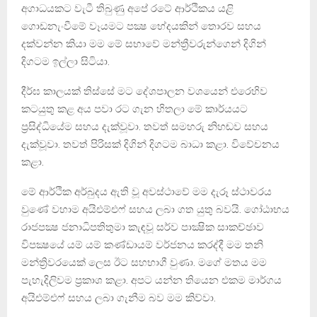
අගාධයකට වැටී තිබුණු අපේ රටේ ආර්ථිකය යළි
ගොඩනැංවීමේ වෑයමට පක්‍ෂ භේදයකින් තොරව සහය
දක්වන්න කියා මම මේ සභාවේ මන්ත්‍රීවරුන්ගෙන් දිගින්
දිගටම ඉල්ලා සිටියා.
දීර්ඝ කාලයක් තිස්සේ මට දේශපාලන වශයෙන් එරෙහිව
කටයුතු කළ අය පවා රට ගැන හිතලා මේ කාර්යයට
ප්‍රසිද්ධියේම සහය දැක්වූවා. තවත් සමහරු නිහඬව සහය
දැක්වූවා. තවත් පිරිසක් දිගින් දිගටම බාධා කළා. විවේචනය
කළා.
මේ ආර්ථික අර්බුදය ඇති වූ අවස්ථාවේ මම දැරූ ස්ථාවරය
වුණේ වහාම අයිඑම්එෆ් සහය ලබා ගත යුතු බවයි. ගෝඨාභය
රාජපක්‍ෂ ජනාධිපතිතුමා කැඳවූ සර්ව පාක්‍ෂික සාකච්ඡාව
විපක්‍ෂයේ යම් යම් කණ්ඩායම් වර්ජනය කරද්දී මම තනි
මන්ත්‍රිවරයෙක් ලෙස ඊට සහභාගී වුණා. මගේ මතය මම
පැහැදිලිවම ප්‍රකාශ කළා. අපට යන්න තියෙන එකම මාර්ගය
අයිඑම්එෆ් සහය ලබා ගැනීම බව මම කිව්වා.