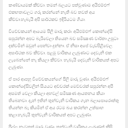
කණ්ඩායමක් කිව්වා. තමන් බලයට පත්වුණාම අයිඑම්එෆ්
එකඟතාවලට ගරු කරන්නේ නැති බව තවත් අය
කිව්වා.හැබැයි අපි සාර්ථකව ඉදිරියටම ගියා.
විවේචකයන් ආයෙම පීලි මාරු කරා. අයිඑම්එෆ් කොන්දේසි
සපුරන්න අපට බැරිවෙලා තියෙන බව සමීක්‍ෂණ වාර්තා උපුටා
දක්වමින් ඔවුන් පෙන්වා දුන්නා. ඒ නිසා අපේ වැඩපිළිවෙල
අසාර්ථක බව කිව්වා. පළමු වාරිකය ලැබුණාට දෙවැනි එක
ලැබෙන්නේ නෑ කියලා කිව්වා. හැබැයි දෙවැනි වාරිකයත් අපට
ලැබුණා.
ඒ පාර ආපහු විවේචකයන්ගේ පීලි මාරු වුණා. අයිඑම්එෆ්
කොන්දේසිවලින් සියයට අච්චරක් මෙච්චරක් සපුරන්න අපි
අසමත් වෙලා කියලා අහවල් සමීක්‍ෂණ ආයතනය කියා
තිබෙනවා. දැන් ඉතින් තුන්වැනි වාරිකය ගැන බලාපොරොත්තු
තියන්න බෑ කියමින් ඒ අය රටම බය කරන්න උත්සාහ
කළා.හැබැයි තුන්වැනි වාරිකයත් අපට ලැබුණා.
පීල්ල නැවතත් මාරු වුණා. තුන්වැනි වාරිකය ලැබුණත් කිසි