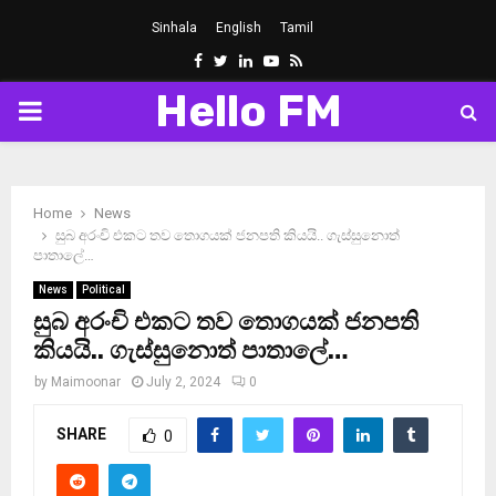
Sinhala
English
Tamil
Facebook
Twitter
Linkedin
Youtube
Rss
Hello FM
PRIMARY
MENU
Home
News
සුබ අරංචි එකට තව තොගයක් ජනපති කියයි.. ගැස්සුනොත්
පාතාලේ…
News
Political
සුබ අරංචි එකට තව තොගයක් ජනපති
කියයි.. ගැස්සුනොත් පාතාලේ…
by
Maimoonar
July 2, 2024
0
SHARE
0