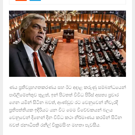
ණය ප්‍රතිව්‍යුහගතකරණය සහ ඊට අදාළ කරුණු සම්බන්ධයෙන්
පාර්ලිමේන්තුව තුළත්, ඉන් පිටතත් විවිධ පිරිස් අසත්‍ය ප්‍රචාර
ගෙන යමින් සිටින බවත්, ආණ්ඩුව රට වෙනුවෙන් නිවැරදි
ප්‍රතිපත්තියක ඉදිරියට යන විට මෙම විවේචකයන් බලය
වෙනුවෙන් දිනෙන් දින විවිධ කථා නිර්මාණය කරමින් සිටින
බවත් ජනාධිපති රනිල් වික්‍රමසිංහ මහතා පැවසීය.