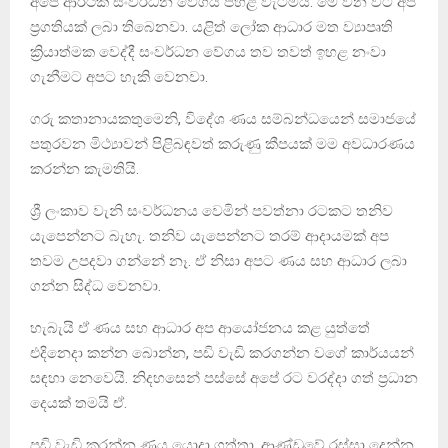
අපේ ආර්ථික සංවර්ධන වේගය පහළ වැටීමයි. මේ වන විට අප
ප්‍රගතියක් ලබා තිබෙනවා. යළිත් ලෝක ආධාර මත ව්‍යාපෘති
ක්‍රියාත්මක වෙද්දී සංවර්ධන වේගය තව තවත් ඉහළ නංවා
ගැනීමට අපට හැකි වෙනවා.
ගරු කතානායකතුමෙනි, විදේශ ණය සම්බන්ධයෙන් සමාජයේ
පතුරවන මිථ්‍යාවන් පිළිබඳවත් කරුණු කීපයක් මම අවධාරණය
කරන්න කැමතියි.
ශ්‍රී ලංකාව වැනි සංවර්ධනය වෙමින් පවත්නා රටකට තනිව
යැපෙන්නට බැහැ. තනිව යැපෙන්නට තරම් ආදායමක් අප
තවම උපදවා ගන්නේ නෑ. ඒ නිසා අපට ණය සහ ආධාර ලබා
ගන්න සිද්ධ වෙනවා.
හැබැයි ඒ ණය සහ ආධාර අප ආයෝජනය කළ යුත්තේ
එදිනෙදා කන්න බොන්න, පඩි වැඩි කරගන්න වගේ කාර්යයන්
සඳහා නෙවෙයි. නිදහසෙන් පස්සේ අපේ රට වරද්දා ගත් ප්‍රධාන
දෙයක් තමයි ඒ.
පඩි වැඩි කරන්න ණය යොදා ගත්තා. ආණ්ඩුවේ රස්සා දෙන්න