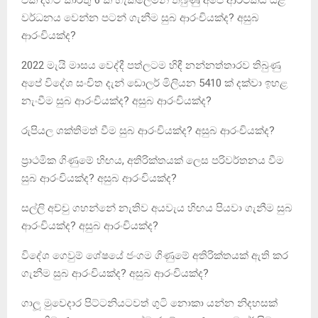
වර්ධනය වෙන්න පටන් ගැනීම සුබ ආරංචියක්ද? අසුබ
ආරංචියක්ද?
2022 මැයි මාසය වෙද්දී පත්ලටම හිඳී නන්නත්තාරව තිබුණු
අපේ විදේශ සංචිත දැන් ඩොලර් මිලියන 5410 ක් දක්වා ඉහළ
නැංවීම සුබ ආරංචියක්ද? අසුබ ආරංචියක්ද?
රුපියල ශක්තිමත් වීම සුබ ආරංචියක්ද? අසුබ ආරංචියක්ද?
ප්‍රාථමික ගිණුමේ හිඟය, අතිරික්තයක් ලෙස පරිවර්තනය වීම
සුබ ආරංචියක්ද? අසුබ ආරංචියක්ද?
සල්ලි අච්චු ගහන්නේ නැතිව අයවැය හිඟය පියවා ගැනීම සුබ
ආරංචියක්ද? අසුබ ආරංචියක්ද?
විදේශ ගෙවුම් ශේෂයේ ජංගම ගිණුමේ අතිරික්තයක් ඇති කර
ගැනීම සුබ ආරංචියක්ද? අසුබ ආරංචියක්ද?
ගාලූ මුවෙදාර පිට්ටනියටවත් ගුටි නොකා යන්න නිදහසක්