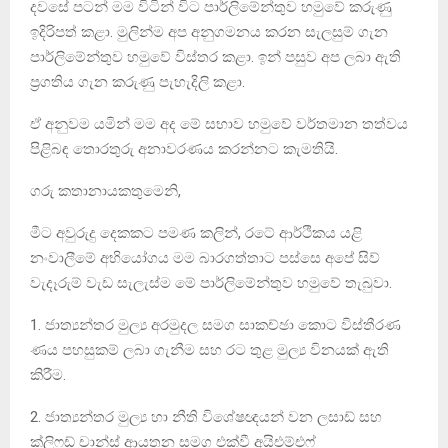
දවසේ පටන් මම විටින් විට පාර්ලිමේන්තුව හමුවේ කරුණු
ඉදිරිපත් කළා. මුලින්ම අප අනුගමනය කරන සැලසුම් ගැන
පාර්ලිමේන්තුව හමුවේ විස්තර කළා. ඉන් පසුව අප ලබා ඇති
ප්‍රගතිය ගැන කරුණු පැහැදිලි කළා.
ඒ අනුවම යමින් මම අද මේ සභාව හමුවේ වර්තමාන තත්වය
පිළිබඳ තොරතුරු අනාවරණය කරන්නට කැමතියි.
ගරු කතානායකතුමෙනි,
මීට අවුරුදු දෙකකට පමණ කලින්, රටේ ආර්ථිකය යළි
නංවාලීමේ අභියෝගය මම බාරගත්තාට පස්සෙ අපේ සිව්
වැදෑරුම් වැඩ සැලැස්ම මේ පාර්ලිමේන්තුව හමුවේ තැබුවා.
1. ජාත්‍යන්තර මුල්‍ය අරමුදල සමග සාකච්ඡා කොට විස්තීරණ
ණය පහසුකම් ලබා ගැනීම සහ රට තුළ මුල්‍ය විනයක් ඇති
කිරීම.
2. ජාත්‍යන්තර මුල්‍ය හා නීති විශේෂඥයන් වන ලසාඩ් සහ
ක්ලිෆඩ් චාන්ස් ආයතන සමග එක්වී අයිඑම්එෆ්