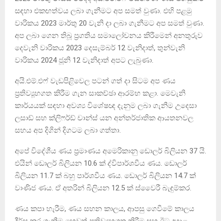
සඳහා එකඟත්වය ලබා ගැනීමට අප සමත් වුණා. එහි පළමු
වාරිකය 2023 මාර්තු 20 වැනි දා ලබා ගැනීමට අප සමත් වුණා.
අප ලබා ගෙන තිබූ ප්‍රගතිය සමාලෝචනය කිරීමෙන් අනතුරුව
දෙවැනි වාරිකය 2023 දෙසැම්බර් 12 වැනිදාත්, තුන්වැනි
වාරිකය 2024 ජූනි 12 වැනිදාත් අපට ලැබුණා.
අයි.එම්.එෆ් වැඩපිළිවෙල පටන් ගත් දා සිටම අප ණය
ප්‍රතිව්‍යූහගත කිරීම ගැන සාකච්ඡා ආරම්භ කළා. මෙවැනි
කාර්යයක් සඳහා අවශ්‍ය විශේෂඥ දැනුම ලබා ගැනීම උදෙසා
ලසාඩ් සහ ක්ලිෆර්ඩ් චාන්ස් යන අන්තර්ජාතික ආයතනවල
සහය අප දිගින් දිගටම ලබා ගත්තා.
අපේ විදේශීය ණය ප්‍රමාණය අමෙරිකානු ඩොලර් බිලියන 37 යි.
එයින් ඩොලර් බිලියන 10.6 ක් ද්විපාර්ශවීය ණය. ඩොලර්
බිලියන 11.7 ක් බහු පාර්ශවීය ණය. ඩොලර් බිලියන 14.7 ක්
වාණිජ ණය. ඒ අතරින් බිලියන 12.5 ක් ස්වෛරී බැඳුම්කර.
ණය කපා හැරීම, ණය සහන කාලය, ආපසු ගෙවීමේ කාලය
දීර්ඝ කර ගැනීම හෙවත් ප්‍රතිව්‍යූහගත කිරීම සහ ඊට අදාළ