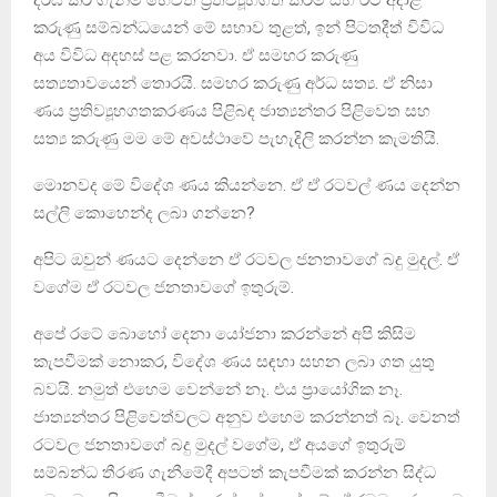
කරුණු සම්බන්ධයෙන් මේ සභාව තුළත්, ඉන් පිටතදීත් විවිධ
අය විවිධ අදහස් පළ කරනවා. ඒ සමහර කරුණු
සත්‍යතාවයෙන් තොරයි. සමහර කරුණු අර්ධ සත්‍ය. ඒ නිසා
ණය ප්‍රතිව්‍යූහගතකරණය පිළිබඳ ජාත්‍යන්තර පිළිවෙත සහ
සත්‍ය කරුණු මම මේ අවස්ථාවේ පැහැදිලි කරන්න කැමතියි.
මොනවද මේ විදේශ ණය කියන්නෙ. ඒ ඒ රටවල් ණය දෙන්න
සල්ලි කොහෙන්ද ලබා ගන්නෙ?
අපිට ඔවුන් ණයට දෙන්නෙ ඒ රටවල ජනතාවගේ බදු මුදල්. ඒ
වගේම ඒ රටවල ජනතාවගේ ඉතුරුම්.
අපේ රටේ බොහෝ දෙනා යෝජනා කරන්නේ අපි කිසිම
කැපවීමක් නොකර, විදේශ ණය සඳහා සහන ලබා ගත යුතු
බවයි. නමුත් එහෙම වෙන්නේ නෑ. එය ප්‍රායෝගික නෑ.
ජාත්‍යන්තර පිළිවෙත්වලට අනුව එහෙම කරන්නත් බෑ. වෙනත්
රටවල ජනතාවගේ බදු මුදල් වගේම, ඒ අයගේ ඉතුරුම්
සම්බන්ධ තීරණ ගැනීමේදී අපටත් කැපවීමක් කරන්න සිද්ධ