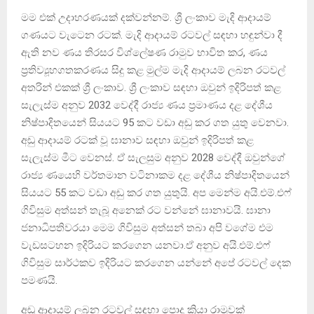
මම එක් උදාහරණයක් දක්වන්නම්. ශ්‍රී ලංකාව මැදි ආදායම්
ගණයට වැටෙන රටක්. මැදි ආදායම් රටවල් සඳහා හඳුන්වා දී
ඇති නව ණය තිරසර විශ්ලේෂණ රාමුව භාවිත කර, ණය
ප්‍රතිව්‍යූහගතකරණය සිදු කළ මුල්ම මැදි ආදායම් ලබන රටවල්
අතරින් එකක් ශ්‍රී ලංකාව. ශ්‍රී ලංකාව සඳහා ඔවුන් ඉදිරිපත් කළ
සැලැස්ම අනුව 2032 වෙද්දී රාජ්‍ය ණය ප්‍රමාණය දළ දේශීය
නිෂ්පාදිතයෙන් සියයට 95 කට වඩා අඩු කර ගත යුතු වෙනවා.
අඩු ආදායම් රටක් වූ ඝානාව සඳහා ඔවුන් ඉදිරිපත් කළ
සැලැස්ම මීට වෙනස්. ඒ සැලසුම අනුව 2028 වෙද්දී ඔවුන්ගේ
රාජ්‍ය ණයෙහි වර්තමාන වටිනාකම දළ දේශීය නිෂ්පාදිතයෙන්
සියයට 55 කට වඩා අඩු කර ගත යුතුයි. අප මෙන්ම අයි.එම්.එෆ්
ගිවිසුම අත්සන් තැබූ අනෙක් රට වන්නේ ඝානාවයි. ඝානා
ජනාධිපතිවරයා මෙම ගිවිසුම අත්සන් තබා අපි වගේම එම
වැඩසටහන ඉදිරියට කරගෙන යනවා.ඒ අනුව අයි.එම්.එෆ්
ගිවිසුම සාර්ථකව ඉදිරියට කරගෙන යන්නේ අපේ රටවල් දෙක
පමණයි.
අඩු ආදායම් ලබන රටවල් සඳහා පොදු ක්‍රියා රාමුවක්