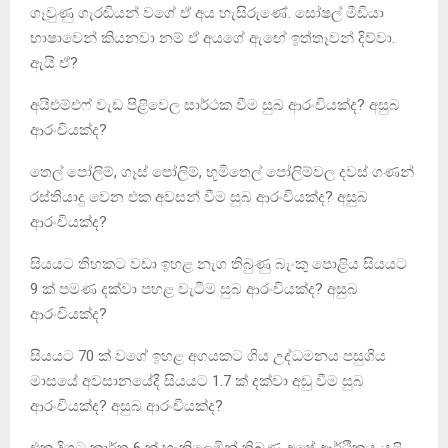
ගෑවුණු ගැරඬියන් වගේ ඒ අය හැසිරුණේ. සෝෂල් මීඩියා
භාෂාවෙන් කියනවා නම් ඒ අයගේ ඇඟේ ඉත්තෑවන් දිව්වා.
ඇයි ඒ?
අයිඑම්එෆ් වැඩ පිළිවෙල සාර්ථක වීම සුබ ආරංචියක්ද? අසුබ
ආරංචියක්ද?
තෙල් පෝලිම්, ගෑස් පෝලිම්, භූමිතෙල් පෝලිම්වල දවස් ගණන්
රස්තියාදු වෙන එක අවසන් වීම සුබ ආරංචියක්ද? අසුබ
ආරංචියක්ද?
සියයට තිහකට වඩා ඉහළ නැග තිබුණු බැංකු පොළිය සියයට
9 ක් පමණ දක්වා පහළ වැටීම සුබ ආරංචියක්ද? අසුබ
ආරංචියක්ද?
සියයට 70 ක් වගේ ඉහළ අගයකට ගිය උද්ධමනය පසුගිය
මාසයේ අවසානයේදී සියයට 1.7 ක් දක්වා අඩු වීම සුබ
ආරංචියක්ද? අසුබ ආරංචියක්ද?
එක දිගට කාර්තු 6 ක් හැකිලෙමින් තිබුණු අපේ ආර්ථිකය යළි