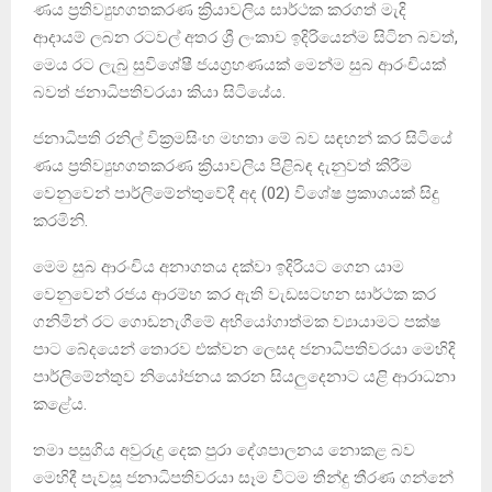
ණය ප්‍රතිව්‍යුහගතකරණ ක්‍රියාවලිය සාර්ථක කරගත් මැදි
ආදායම් ලබන රටවල් අතර ශ්‍රී ලංකාව ඉදිරියෙන්ම සිටින බවත්,
මෙය රට ලැබු සුවිශේෂී ජයග්‍රහණයක් මෙන්ම සුබ ආරංචියක්
බවත් ජනාධිපතිවරයා කියා සිටියේය.
ජනාධිපති රනිල් වික්‍රමසිංහ මහතා මේ බව සඳහන් කර සිටියේ
ණය ප්‍රතිව්‍යුහගතකරණ ක්‍රියාවලිය පිළිබඳ දැනුවත් කිරීම
වෙනුවෙන් පාර්ලිමේන්තුවේදී අද (02) විශේෂ ප්‍රකාශයක් සිදු
කරමිනි.
මෙම සුබ ආරංචිය අනාගතය දක්වා ඉදිරියට ගෙන යාම
වෙනුවෙන් රජය ආරම්භ කර ඇති වැඩසටහන සාර්ථක කර
ගනිමින් රට ගොඩනැගීමේ අභියෝගාත්මක ව්‍යායාමට පක්ෂ
පාට බේදයෙන් තොරව එක්වන ලෙසද ජනාධිපතිවරයා මෙහිදි
පාර්ලිමේන්තුව නියෝජනය කරන සියලුදෙනාට යළි ආරාධනා
කළේය.
තමා පසුගිය අවුරුදු දෙක පුරා දේශපාලනය නොකළ බව
මෙහිදී පැවසූ ජනාධිපතිවරයා සෑම විටම තීන්දු තීරණ ගන්නේ