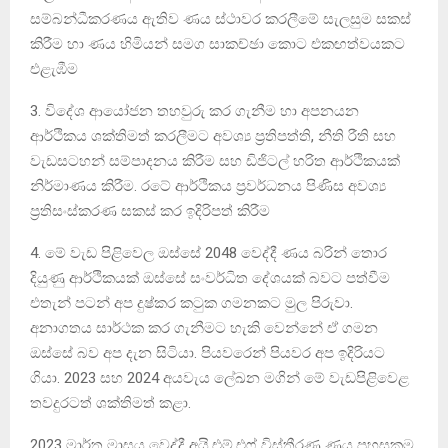
සම්බන්ධීකරණය ඇතිව ණය ස්ථාවර කරලීමේ සැලසුම සකස්
කිරීම හා ණය හිමියන් සමග සාකච්ඡා කොට එකඟත්වයකට
එළැඹීම
3. විදේශ ආයෝජන තහවුරු කර ගැනීම හා අපනයන
ආර්ථිකය ශක්තිමත් කරලීමට අවශ්‍ය ප්‍රතිපත්ති, නීති රීති සහ
වැඩසටහන් සම්පාදනය කිරීම සහ ඩිජිටල් හරිත ආර්ථිකයක්
නිර්මාණය කිරීම. රටේ ආර්ථිකය ප්‍රවර්ධනය පිණිස අවශ්‍ය
ප්‍රතිසංස්කරණ සකස් කර ඉදිරිපත් කිරීම
4. මේ වැඩ පිළිවෙල ඔස්සේ 2048 වෙද්දී ණය බරින් තොර
දියුණු ආර්ථිකයක් ඔස්සේ සංවර්ධිත දේශයක් බවට පත්වීම
එතැන් පටන් අප දුෂ්කර කටුක ගමනකට මුල පිරුවා.
අනාගතය සාර්ථක කර ගැනීමට හැකි වෙන්නේ ඒ ගමන
ඔස්සේ බව අප දැන සිටියා. පියවරෙන් පියවර අප ඉදිරියට
ගියා. 2023 සහ 2024 අයවැය ලේඛන මගින් මේ වැඩපිළිවෙළ
තවදුරටත් ශක්තිමත් කළා.
2023 මාර්තු මාසය වෙද්දී අයි.එම්.එෆ් විස්තීරණ ණය පහසුකම