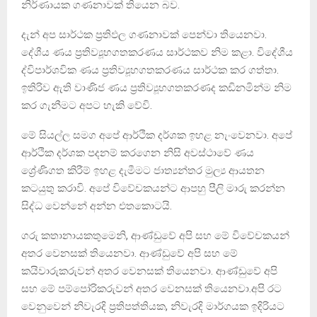
නිර්ණායක ගණනාවක් තියෙන බව.
දැන් අප සාර්ථක ප්‍රතිඵල ගණනාවක් පෙන්වා තියෙනවා.
දේශීය ණය ප්‍රතිව්‍යූහගතකරණය සාර්ථකව නිම කළා. විදේශීය
ද්විපාර්ශවික ණය ප්‍රතිව්‍යූහගතකරණය සාර්ථක කර ගත්තා.
ඉතිරිව ඇති වාණිජ ණය ප්‍රතිව්‍යූහගතකරණද කඩිනමින්ම නිම
කර ගැනීමට අපට හැකි වේවි.
මේ සියල්ල සමග අපේ ආර්ථික දර්ශක ඉහළ නැංවෙනවා. අපේ
ආර්ථික දර්ශක පදනම් කරගෙන නිසි අවස්ථාවේ ණය
ශ්‍රේණිගත කිරීම් ඉහළ දැමීමට ජාත්‍යන්තර මුල්‍ය ආයතන
කටයුතු කරාවි. අපේ විවේචකයන්ට ආපහු පීලි මාරු කරන්න
සිද්ධ වෙන්නේ අන්න එතකොටයි.
ගරු කතානායකතුමෙනි, ආණ්ඩුවේ අපි සහ මේ විවේචකයන්
අතර වෙනසක් තියෙනවා. ආණ්ඩුවේ අපි සහ මේ
කයිවාරුකරුවන් අතර වෙනසක් තියෙනවා. ආණ්ඩුවේ අපි
සහ මේ පම්පෝරිකරුවන් අතර වෙනසක් තියෙනවා.අපි රට
වෙනුවෙන් නිවැරදි ප්‍රතිපත්තියක, නිවැරදි මාර්ගයක ඉදිරියට