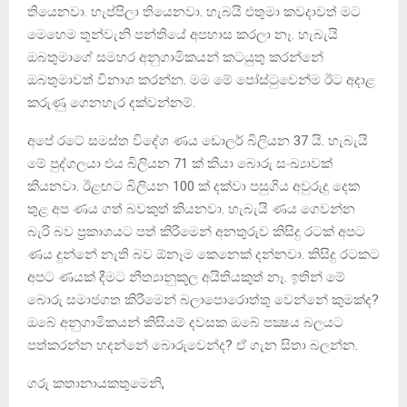
තියෙනවා. හැප්පිලා තියෙනවා. හැබයි එතුමා කවදාවත් මට
මෙහෙම තුන්වැනි පන්තියේ අපහාස කරලා නෑ. හැබැයි
ඔබතුමාගේ සමහර අනුගාමිකයන් කටයුතු කරන්නේ
ඔබතුමාවත් විනාශ කරන්න. මම මේ පෝස්ටුවෙන්ම ඊට අදාළ
කරුණු ගෙනහැර දක්වන්නම්.
අපේ රටේ සමස්ත විදේශ ණය ඩොලර් බිලියන 37 යි. හැබැයි
මේ පුද්ගලයා එය බිලියන 71 ක් කියා බොරු සංඛ්‍යාවක්
කියනවා. ඊළඟට බිලියන 100 ක් දක්වා පසුගිය අවුරුදු දෙක
තුළ අප ණය ගත් බවකුත් කියනවා. හැබැයි ණය ගෙවන්න
බැරි බව ප්‍රකාශයට පත් කිරීමෙන් අනතුරුව කිසිදු රටක් අපට
ණය දුන්නේ නැති බව ඕනෑම කෙනෙක් දන්නවා. කිසිදු රටකට
අපට ණයක් දීමට නීත්‍යානුකූල අයිතියකුත් නෑ. ඉතින් මේ
බොරු සමාජගත කිරීමෙන් බලාපොරොත්තු වෙන්නේ කුමක්ද?
ඔබේ අනුගාමිකයන් කිසියම් දවසක ඔබේ පක්‍ෂය බලයට
පත්කරන්න හදන්නේ බොරුවෙන්ද? ඒ ගැන සිතා බලන්න.
ගරු කතානායකතුමෙනි,