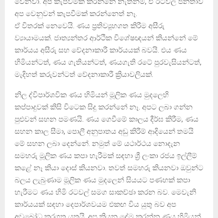
වෙනවා. අපි කැපවීමක් කරන්නේ නැත්නම්, ඒ රටවල ජනතාව
අප වෙනුවන් කැපවීමක් කරන්නෙත් නෑ.
ඒ විතරක් නෙවෙයි. ණය ප්‍රතිව්‍යූහගත කිරීම අසීරු
ව්‍යායාමයක්. ජාත්‍යන්තර ආර්ථික විශේෂඥයන් කියන්නේ මේ
කාර්යය අසීරු සහ වේදනාකාරී කාර්යයක් බවයි. එය ණය
හිමියන්ටත්, ණය ගැතියන්ටත්, ණයගැති රටේ පුරවැසියන්ටත්,
මැදිහත් කරුවන්ටත් වේදනාකාරී ක්‍රියාවලියක්.
නිල ද්විපාර්ශවික ණය හිමියන් මූලික ණය මුදලෙහි
කප්පාදුවක් කිසි විටෙක සිදු කරන්නේ නෑ. අපට ලබා ගන්න
පුළුවන් සහන පමණයි. ණය ගෙවීමේ කාලය දීර්ඝ කිරීම, ණය
සහන කාල සීමා, පොලී අනුපාතය අඩු කිරීම් ආදියෙන් තමයි
මේ සහන ලබා දෙන්නේ. නමුත් මේ යථාර්ථය නොදැන
සමහරු මූලික ණය කපා හැරීමක් සඳහා ශ්‍රී ලංකා රජය ඉල්ලීම්
කළේ නෑ කියා දොස් කියනවා. තවත් සමහරු කියනවා ඔවුන්ට
බලය ලැබුණාම මූලික ණය මුදලෙන් සියයට පණහක් කපා
හැරීමට ණය හිමි රටවල් සමග සාකච්ඡා කරන බව. මෙවැනි
කාර්යයක් සඳහා දෙපාර්ශවයම එකඟ විය යුතු බව අප
අවබෝධ කරගත යුතුයි. අප කියන දේම කරන්න ණය හිමියන්