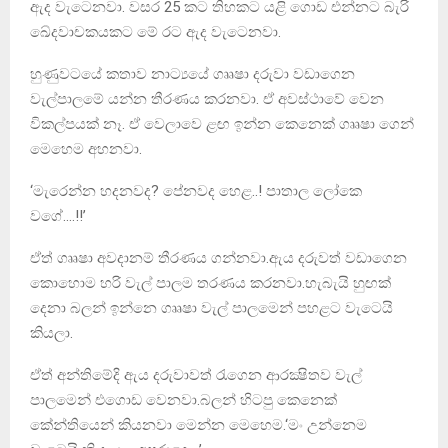
ඇද වැටෙනවා. වසර 25 කට තිහකට යළි ගොඩ එන්නට බැරි
ඛේදවාචකයකට මේ රට ඇද වැටෙනවා.
හුණුවටයේ කතාව නාට්‍යයේ ගෲෂා දරුවා වඩාගෙන
වැල්පාලමේ යන්න තීරණය කරනවා. ඒ අවස්ථාවේ වෙන
විකල්පයක් නෑ. ඒ වෙලාවෙ ළඟ ඉන්න කෙනෙක් ගෲෂා ගෙන්
මෙහෙම අහනවා.
‘මැරෙන්න හදනවද? පේනවද හෙළ..! පාතාල ලෝකෙ
වගේ….!!’
ඒත් ගෲෂා අවදානම් තීරණය ගන්නවා.ඇය දරුවත් වඩාගෙන
කොහොම හරි වැල් පාලම තරණය කරනවා.හැබැයි හුඟක්
දෙනා බලන් ඉන්නෙ ගෲෂා වැල් පාලමෙන් පහළට වැටෙයි
කියලා.
ඒත් අන්තිමේදි ඇය දරුවාවත් රැගෙන ආරක්‍ෂිතව වැල්
පාලමෙන් එගොඩ වෙනවා.බලන් හිටපු කෙනෙක්
කේන්තියෙන් කියනවා මෙන්න මෙහෙම.‘මං උන්නෙම