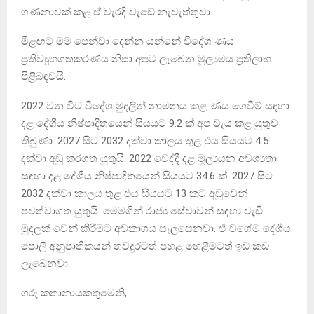
ගණනාවක් කළ ඒ වැරදි වැඩේ නැවැත්තුවා.
මීළඟට මම පෙන්වා දෙන්න යන්නේ විදේශ ණය
ප්‍රතිව්‍යූහගතකරණය නිසා අපට ලැබෙන මූල්‍යමය ප්‍රතිලාභ
පිළිබඳවයි.
2022 වන විට විදේශ මුදලින් නාමනය කළ ණය ගෙවීම් සඳහා
දළ දේශීය නිෂ්පාදිතයෙන් සියයට 9.2 ක් අප වැය කළ යුතුව
තිබුණා. 2027 සිට 2032 දක්වා කාලය තුළ එය සියයට 4.5
දක්වා අඩු කරගත යුතුයි. 2022 වෙද්දී දළ මූල්‍යයන අවශ්‍යතා
සඳහා දළ දේශීය නිෂ්පාදිතයෙන් සියයට 34.6 ක්. 2027 සිට
2032 දක්වා කාලය තුළ එය සියයට 13 කට අඩුවෙන්
පවත්වාගත යුතුයි. මෙමගින් රාජ්‍ය සේවාවන් සඳහා වැඩි
මුදලක් වෙන් කිරීමට අවකාශය සැලසෙනවා. ඒ වගේම දේශීය
පොලී අනුපාතිකයන් තවදුරටත් පහළ හෙළීමටත් ඉඩ කඩ
ලැබෙනවා.
ගරු කතානායකතුමෙනි,