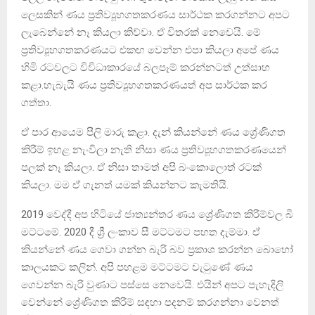
ලෙසකින් ණය ප්‍රතිව්‍යූහගතකරණය සාර්ථක කරගන්නට අපට
ලැබෙන්නේ නෑ කියලා කිව්වා. ඒ විතරක් නෙවෙයි. මේ
ප්‍රතිව්‍යූහගතකරණයට එකඟ වෙන්න එපා කියලා අපේ ණය
හිමි රටවලට විවිධාකාරයේ බලපෑම් කරන්නටත් උත්සාහ
කළා.හැබැයි ණය ප්‍රතිව්‍යූහගතකරණයත් අප සාර්ථක කර
ගත්තා.
ඒ පාර ආයෙම පීලි මාරු කළා. දැන් කියන්නේ ණය ශ්‍රේණිගත
කිරීම් ඉහළ නැංවිලා නැති නිසා ණය ප්‍රතිව්‍යූහගතකරණයෙන්
පලක් නෑ කියලා. ඒ නිසා තාමත් අපි බංකොලොත් රටක්
කියලා. මම ඒ ගැනත් යමක් කියන්නට කැමතියි.
2019 වෙද්දී අප හිටියේ ජාත්‍යන්තර ණය ශ්‍රේණිගත කිරීම්වල බී
මට්ටමේ. 2020 දී ශ්‍රී ලංකාව සී මට්ටමට පහත දැම්මා. ඒ
කියන්නේ ණය ගෙවා ගන්න බැරි බව ප්‍රකාශ කරන්න බොහෝ
කාලයකට කලින්. අපි පහළම මට්ටමට වැටුණේ ණය
ගෙවන්න බැරි වුණාට පස්සෙ නෙවෙයි. එයින් අපට පැහැදිලි
වෙන්නේ ශ්‍රේණිගත කිරීම් සඳහා පදනම් කරගන්නා වෙනත්