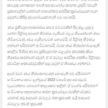
කටයුතු නොකරන බවත් අප අවබෝධ කරගත යුතුයි. එවැනි
ප්‍රකාශවලින් පේන්නේ ජාත්‍යන්තර ආර්ථික ක්‍රමවේදයන් ගැන
ඔවුන්ට කිසිදු අවබෝධයක් නැති බව පමණයි.
ණය ප්‍රතිව්‍යූහගතකරණය කවර මට්ටමකින් සිදු කළ යුතු ද
යන්න පිළිබඳ අවසන් තීරණය ගැනීමේ බලය තියෙන්නේ ණය
හිමියාටවත්, ණය ගැතියාටවත් නෙවෙයි. ඒ පිළිබඳ තීරණය
ගන්නේ අයිඑම්එෆ් සංවිධානයයි. රටක ණය තිරසරභාවය ඇති
කරලීම පිණිස අවශ්‍ය ප්‍රතිව්‍යූහගත සැලැස්ම කවරක්ද කියා
තීරණය කරන්නේ ඔවුන්. ඒ ඒ රටවල ආර්ථික ශක්තිය පිළිබඳව
ස්වාධීන තක්සේරුවකින් පසු ඔවුන් ඒ තීරණය ගන්නවා.
අපේ රටේ ණය තිරසරභාවයක් නොමැති බව අයිඑම්එෆ්
සංවිධානය අපට දැන්වූයේ 2022 වසරේ අප අමාරුවේ
වැටෙන්නට බොහෝ කාලයකට කලින්. ඒ වගේම අයිඑම්එෆ්
සංවිධානය අනුගමනය කරන ක්‍රමවේදය රටකින් රටකට
වෙනස්. අඩු ආදායම් රටවලට එක ක්‍රමයක්. මැදි ආදායම්
රටවලට තවත් ක්‍රමයක්.