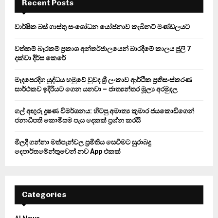
h
Recent Posts
f
A
o
වාර්ෂික බස් ගාස්තු සංශෝධන යෝජනාව කැබිනට් මණ්ඩලයට
r
R
:
වත්කම් බැරකම් ප්‍රකාශ අන්තර්ජාලයෙන් බාරදීමේ කාලය ජූලි 7
C
දක්වා දීර්ඝ කෙරේ
H
මැදපෙරදිග යුද්ධය හමුවේ වුවද ශ්‍රී ලංකාව ආර්ථික ප්‍රතිසංස්කරණ
සාර්ථකව ඉදිරියට ගෙන යනවා – ජාත්‍යන්තර මූල්‍ය අරමුදල
ගල් අඟුරු දූෂණ විමර්ශනය: හිටපු අමාත්‍ය කුමාර ජයකොඩිගෙන්
ජනාධිපති කොමිසම පැය දෙකක් ප්‍රශ්න කරයි
මිලදී ගන්නා මත්පැන්වල ප්‍රමිතිය සෙවීමට සුරාබදු
දෙපාර්තමේන්තුවෙන් නව App එකක්
Categories