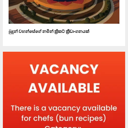
බුදුන් වහන්සේගේ නමින් ක්‍රිකට් ක්‍රීඩාංගනයක්