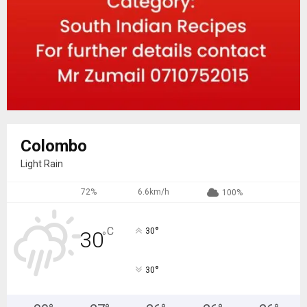
Colombo
Light Rain
72%
6.6km/h
100%
°
C
30
30
°
°
30