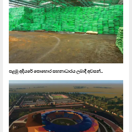
පළමු අදියරේ පොහොර සහනාධාරය ලබාදී අවසන්..