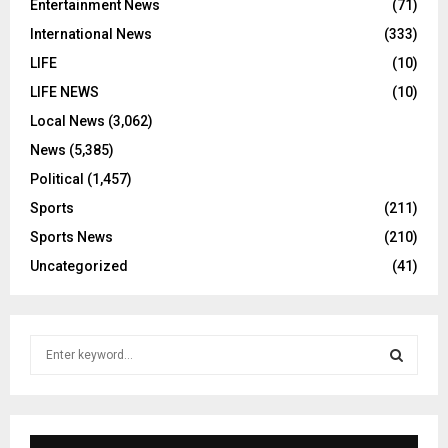
Entertainment News
(71)
International News
(333)
LIFE
(10)
LIFE NEWS
(10)
Local News
(3,062)
News
(5,385)
Political
(1,457)
Sports
(211)
Sports News
(210)
Uncategorized
(41)
S
e
a
S
r
c
E