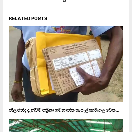
RELATED POSTS
නිල ඡන්ද දැන්වීම් පත්‍රීකා ගමනාන්ත තැපැල් කාර්යාල වෙත…