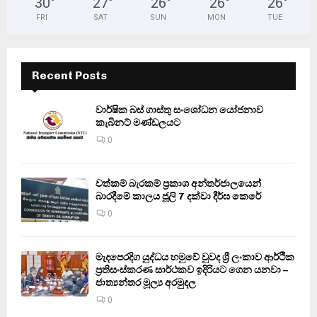
30
°
27
°
26
°
26
°
26
°
FRI
SAT
SUN
MON
TUE
Recent Posts
වාර්ෂික බස් ගාස්තු සංශෝධන යෝජනාව
කැබිනට් මණ්ඩලයට
0
වත්කම් බැරකම් ප්‍රකාශ අන්තර්ජාලයෙන්
බාරදීමේ කාලය ජූලි 7 දක්වා දීර්ඝ කෙරේ
0
මැදපෙරදිග යුද්ධය හමුවේ වුවද ශ්‍රී ලංකාව ආර්ථික
ප්‍රතිසංස්කරණ සාර්ථකව ඉදිරියට ගෙන යනවා –
ජාත්‍යන්තර මූල්‍ය අරමුදල
0