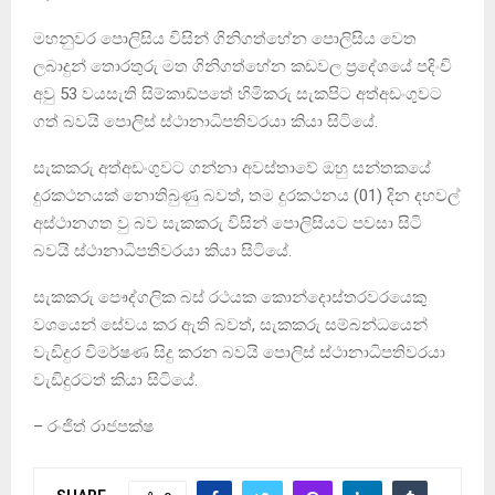
මහනුවර පොලිසිය විසින් ගිනිගත්හේන පොලිසිය වෙත
ලබාදුන් තොරතුරු මත ගිනිගත්හේන කඩවල ප්‍රදේශයේ පදිංචි
අවු 53 වයසැති සිම්කාඩ්පතේ හිමිකරු සැකපිට අත්අඩංගුවට
ගත් බවයි පොලිස් ස්ථානාධිපතිවරයා කියා සිටියේ.
සැකකරු අත්අඩංගුවට ගන්නා අවස්තාවේ ඔහු සන්තකයේ
දුරකථනයක් නොතිබුණු බවත්, තම දුරකථනය (01) දින දහවල්
අස්ථානගත වු බව සැකකරු විසින් පොලිසියට පවසා සිටි
බවයි ස්ථානාධිපතිවරයා කියා සිටියේ.
සැකකරු පෞද්ගලික බස් රථයක කොන්දොස්තරවරයෙකු
වශයෙන් සේවය කර ඇති බවත්, සැකකරු සම්බන්ධයෙන්
වැඩිදුර විමර්ෂණ සිදු කරන බවයි පොලිස් ස්ථානාධිපතිවරයා
වැඩිදුරටත් කියා සිටියේ.
– රංජිත් රාජපක්ෂ