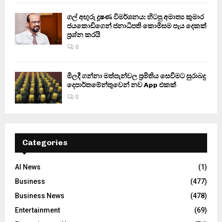
ගල් අඟුරු දූෂණ විමර්ශනය: හිටපු අමාත්‍ය කුමාර
ජයකොඩිගෙන් ජනාධිපති කොමිසම පැය දෙකක්
ප්‍රශ්න කරයි
0
මිලදී ගන්නා මත්පැන්වල ප්‍රමිතිය සෙවීමට සුරාබදු
දෙපාර්තමේන්තුවෙන් නව App එකක්
0
Categories
AI News
(1)
Business
(477)
Business News
(478)
Entertainment
(69)