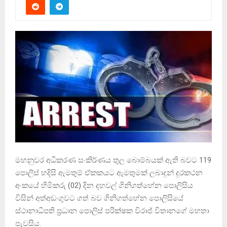
මහනුවර අධිකරණ සංකිර්ණය තුල බොම්බයක් ඇති බවට 119
පොලිස් හදිසි ඇමතුම් ඒකකයට ඇමතුමක් ලබාදුන් දුරකථන
අංකයේ හිමිකරු (02) දින දහවල් ගිනිගත්හේන පොලිසිය
විසින් අත්අඩංගුවට ගත් බව ගිනිගත්හේන පොලිසියේ
ස්ථානාධිපති ප්‍රධාන පොලිස් පරික්ෂක විරාජ් විතානගේ මහතා
පැවසිය.