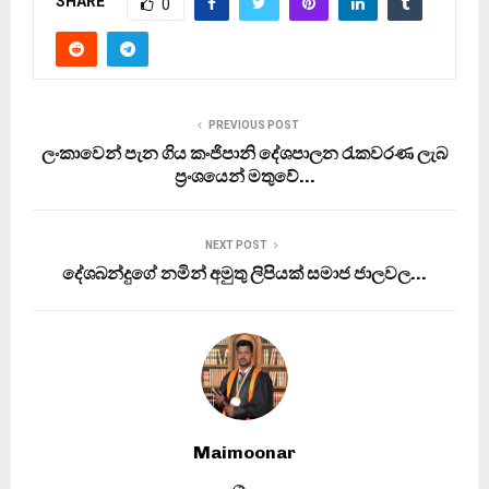
SHARE
0
PREVIOUS POST
ලංකාවෙන් පැන ගිය කංජිපානි දේශපාලන රැකවරණ ලැබ
ප‍්‍රංශයෙන් මතුවේ…
NEXT POST
දේශබන්දුගේ නමින් අමුතු ලිපියක් සමාජ ජාලවල…
Maimoonar