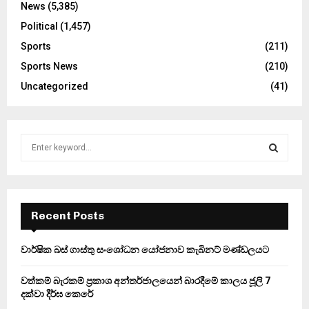
News
(5,385)
Political
(1,457)
Sports
(211)
Sports News
(210)
Uncategorized
(41)
S
e
a
S
r
c
E
h
Recent Posts
f
A
o
වාර්ෂික බස් ගාස්තු සංශෝධන යෝජනාව කැබිනට් මණ්ඩලයට
r
R
:
වත්කම් බැරකම් ප්‍රකාශ අන්තර්ජාලයෙන් බාරදීමේ කාලය ජූලි 7
C
දක්වා දීර්ඝ කෙරේ