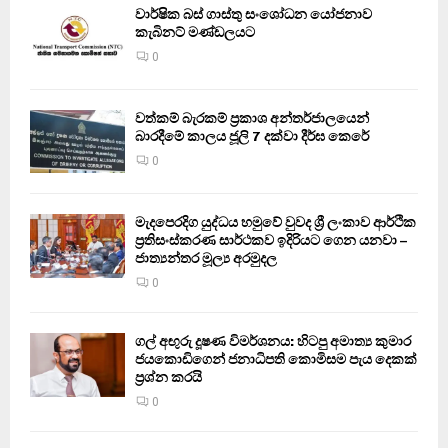
වාර්ෂික බස් ගාස්තු සංශෝධන යෝජනාව
කැබිනට් මණ්ඩලයට
0
වත්කම් බැරකම් ප්‍රකාශ අන්තර්ජාලයෙන්
බාරදීමේ කාලය ජූලි 7 දක්වා දීර්ඝ කෙරේ
0
මැදපෙරදිග යුද්ධය හමුවේ වුවද ශ්‍රී ලංකාව ආර්ථික
ප්‍රතිසංස්කරණ සාර්ථකව ඉදිරියට ගෙන යනවා –
ජාත්‍යන්තර මූල්‍ය අරමුදල
0
ගල් අඟුරු දූෂණ විමර්ශනය: හිටපු අමාත්‍ය කුමාර
ජයකොඩිගෙන් ජනාධිපති කොමිසම පැය දෙකක්
ප්‍රශ්න කරයි
0