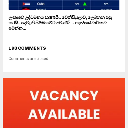
ලංකාවේ උද්ධමනය 128%යි.. වෙනිසියුලාව, ලෙබනන පසු
කරයි.. දෙවැනි සිම්බාවේට පමණයි..- හැන්කේ වාර්තාව
මෙන්න…
190 COMMENTS
Comments are closed.