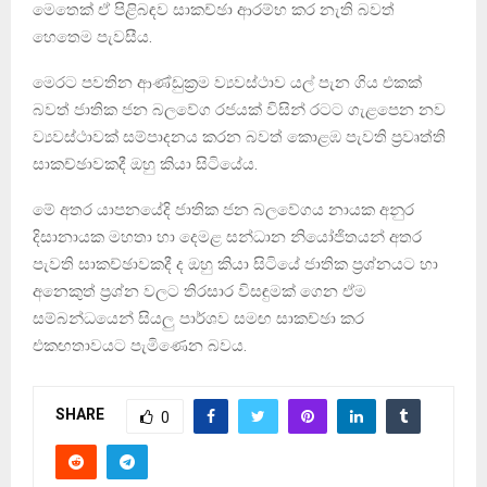
මෙතෙක් ඒ පිළිබඳව සාකච්ඡා ආරම්භ කර නැති බවත්
හෙතෙම පැවසීය.
මෙරට පවතින ආණ්ඩුක්‍රම ව්‍යවස්ථාව යල් පැන ගිය එකක්
බවත් ජාතික ජන බලවේග රජයක් විසින් රටට ගැළපෙන නව
ව්‍යවස්ථාවක් සම්පාදනය කරන බවත් කොළඹ පැවති ප්‍රවෘත්ති
සාකච්ඡාවකදී ඔහු කියා සිටියේය.
මේ අතර යාපනයේදි ජාතික ජන බලවේගය නායක අනුර
දිසානායක මහතා හා දෙමළ සන්ධාන නියෝජිතයන් අතර
පැවති සාකච්ඡාවකදී ද ඔහු කියා සිටියේ ජාතික ප්‍රශ්නයට හා
අනෙකුත් ප්‍රශ්න වලට තිරසාර විසඳුමක් ගෙන ඒම
සම්බන්ධයෙන් සියලු පාර්ශව සමඟ සාකච්ඡා කර
එකඟතාවයට පැමිණෙන බවය.
SHARE
0