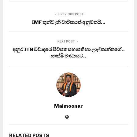
PREVIOUS POST
IMF තුන්වැනි වාරිකයත් අනුමතයි…
NEXT POST
අනුර ITN විවාදයේ පිටපත සභාපති හා ලාල්කාන්තගේ..
සාක්ෂි මාධ්‍යයට..
Maimoonar
RELATED POSTS