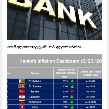
පොලී අනුපාත පහල දැමේ.. නව අනුපාත මෙන්න…