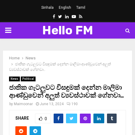
Sinhala
English
Tamil
Facebook
Twitter
Linkedin
Youtube
Rss
Hello FM
PRIMARY
MENU
Home
News
ජාතික ගැටලුවට විසඳුමක් දෙන්න මාලිමා ආණ්ඩුවෙන් අලුත්
ව්‍යවස්ථාවක් ගේනවා..
News
Political
ජාතික ගැටලුවට විසඳුමක් දෙන්න මාලිමා
ආණ්ඩුවෙන් අලුත් ව්‍යවස්ථාවක් ගේනවා..
by
Maimoonar
June 13, 2024
190
SHARE
0