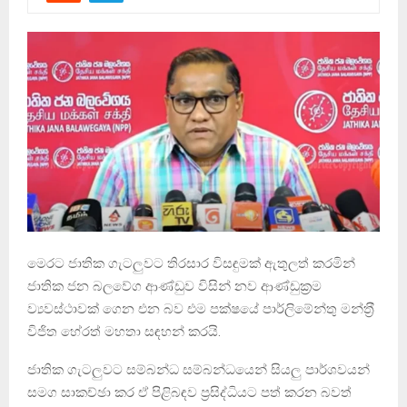
මෙරට ජාතික ගැටලුවට තිරසාර විසඳුමක් ඇතුලත් කරමින්
ජාතික ජන බලවේග ආණ්ඩුව විසින් නව ආණ්ඩුක්‍රම
ව්‍යවස්ථාවක් ගෙන එන බව එම පක්ෂයේ පාර්ලිමේන්තු මන්ත‍්‍රී
විජිත හේරත් මහතා සඳහන් කරයි.
ජාතික ගැටලුවට සම්බන්ධ සම්බන්ධයෙන් සියලු පාර්ශවයන්
සමග සාකච්ඡා කර ඒ පිළිබඳව ප‍්‍රසිද්ධියට පත් කරන බවත්