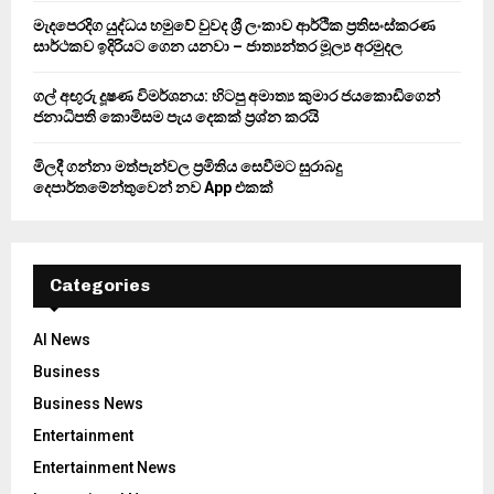
H
මැදපෙරදිග යුද්ධය හමුවේ වුවද ශ්‍රී ලංකාව ආර්ථික ප්‍රතිසංස්කරණ
සාර්ථකව ඉදිරියට ගෙන යනවා – ජාත්‍යන්තර මූල්‍ය අරමුදල
ගල් අඟුරු දූෂණ විමර්ශනය: හිටපු අමාත්‍ය කුමාර ජයකොඩිගෙන්
ජනාධිපති කොමිසම පැය දෙකක් ප්‍රශ්න කරයි
මිලදී ගන්නා මත්පැන්වල ප්‍රමිතිය සෙවීමට සුරාබදු
දෙපාර්තමේන්තුවෙන් නව App එකක්
Categories
AI News
Business
Business News
Entertainment
Entertainment News