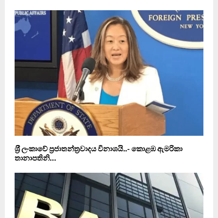
ශ‍්‍රී ලංකාවේ ප‍්‍රජාතන්ත‍්‍රවාදය විනාශයි..- කොළඹ ඇමරිකා
තානාපතිනි…