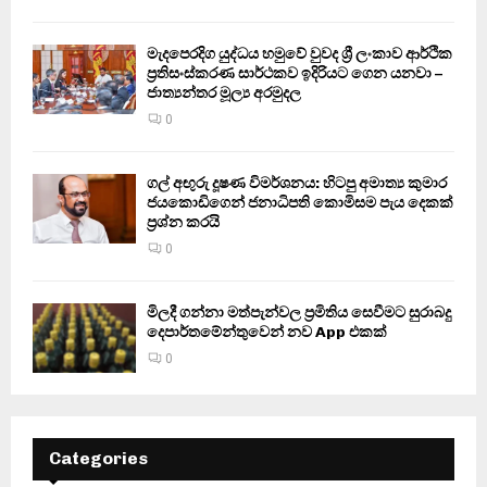
මැදපෙරදිග යුද්ධය හමුවේ වුවද ශ්‍රී ලංකාව ආර්ථික
ප්‍රතිසංස්කරණ සාර්ථකව ඉදිරියට ගෙන යනවා –
ජාත්‍යන්තර මූල්‍ය අරමුදල
0
ගල් අඟුරු දූෂණ විමර්ශනය: හිටපු අමාත්‍ය කුමාර
ජයකොඩිගෙන් ජනාධිපති කොමිසම පැය දෙකක්
ප්‍රශ්න කරයි
0
මිලදී ගන්නා මත්පැන්වල ප්‍රමිතිය සෙවීමට සුරාබදු
දෙපාර්තමේන්තුවෙන් නව App එකක්
0
Categories