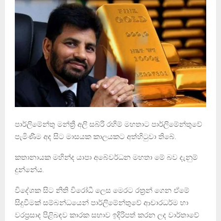
පාර්ලිමේන්තු මන්ත්‍රී අලි සබ්රි රහිම් මහතාට පාර්ලිමේන්තුවේ
පැමිණීම අද සිට මාසයක කාලයකට අත්හිටුවා තිබේ.
කතානායක මහින්ද යාපා අබේවර්ධන මහතා මේ බව දැනුම්
දුන්නේය.
විදේශක සිට නිති විරෝධී ලෙස මෙරට රත‍්‍රන් ගෙන ඒමේ
සිදුවීමක් සම්බන්ධයෙන් පාර්ලිමේන්තුවේ ආචාරධර්ම හා
වරප්‍රසාද පිළිබඳව කාරක සභාව ඉදිරිපත් කරන ලද වාර්තාවේ