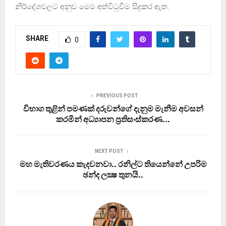
නිර්දේශවලට අනුව මෙම අත්විටුවීම සිදුකර ඇත.
SHARE
0
PREVIOUS POST
විභාග තුළින් පමණක් දරුවන්ගේ දැනුම මැනීම අවසන්
කරමින් අධ්‍යාපන ප‍්‍රතිසංස්කරණ…
NEXT POST
මහ මැතිවරණය කැදවනවා.. රනිල්ට තියෙන්නේ උපරිම
ඡන්ද ලක්‍ෂ තුනයි..