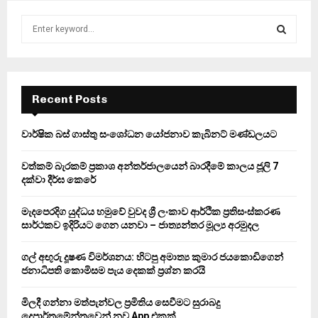
S
e
a
S
r
c
E
h
Recent Posts
f
A
o
වාර්ෂික බස් ගාස්තු සංශෝධන යෝජනාව කැබිනට් මණ්ඩලයට
r
R
:
වත්කම් බැරකම් ප්‍රකාශ අන්තර්ජාලයෙන් බාරදීමේ කාලය ජූලි 7
C
දක්වා දීර්ඝ කෙරේ
H
මැදපෙරදිග යුද්ධය හමුවේ වුවද ශ්‍රී ලංකාව ආර්ථික ප්‍රතිසංස්කරණ
සාර්ථකව ඉදිරියට ගෙන යනවා – ජාත්‍යන්තර මූල්‍ය අරමුදල
ගල් අඟුරු දූෂණ විමර්ශනය: හිටපු අමාත්‍ය කුමාර ජයකොඩිගෙන්
ජනාධිපති කොමිසම පැය දෙකක් ප්‍රශ්න කරයි
මිලදී ගන්නා මත්පැන්වල ප්‍රමිතිය සෙවීමට සුරාබදු
දෙපාර්තමේන්තුවෙන් නව App එකක්