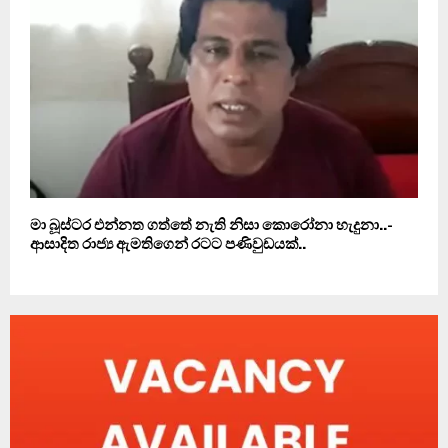
මා බූස්ටර එන්නත ගත්තේ නැති නිසා කොරෝනා හැදුනා..-
ආසාදිත රාජ්‍ය ඇමතිගෙන් රටට පණිවුඩයක්..