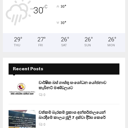
°
C
30
30
°
°
30
29
°
27
°
26
°
26
°
26
°
THU
FRI
SAT
SUN
MON
Recent Posts
වාර්ෂික බස් ගාස්තු සංශෝධන යෝජනාව
කැබිනට් මණ්ඩලයට
0
වත්කම් බැරකම් ප්‍රකාශ අන්තර්ජාලයෙන්
බාරදීමේ කාලය ජූලි 7 දක්වා දීර්ඝ කෙරේ
0