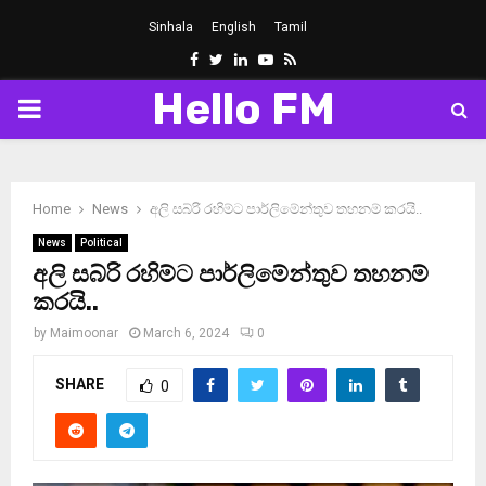
Sinhala
English
Tamil
Facebook
Twitter
Linkedin
Youtube
Rss
Hello FM
PRIMARY
MENU
Home
News
අලි සබ්රි රහිම්ට පාර්ලිමේන්තුව තහනම් කරයි..
News
Political
අලි සබ්රි රහිම්ට පාර්ලිමේන්තුව තහනම්
කරයි..
by
Maimoonar
March 6, 2024
0
SHARE
0