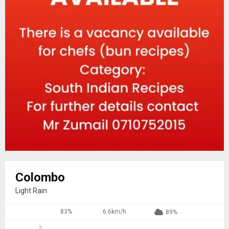
Colombo
Light Rain
83%
6.6km/h
89%