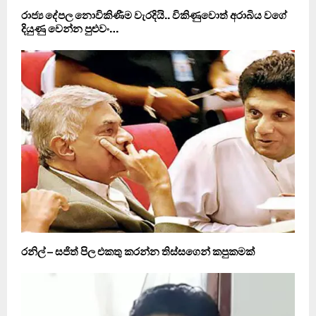
රාජ්‍ය දේපල නොවිකිණීම වැරදියි.. විකිණුවොත් අරාබිය වගේ
දියුණු වෙන්න පුළුවං…
රනිල් – සජිත් පිල එකතු කරන්න තිස්සගෙන් කපුකමක්