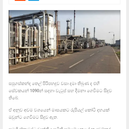
සපුගස්කන්ද තෙල් පිරිපහදුව වසා දමා තිබුණ ද එහි
සේවකයන් 1090න් සදහා වැටුප් සහ දීමනා ගෙවීමට සිදුව
තිබේ.
ඒ අනුව අවම වශයෙන් මාසයකට රුපියල් කෝටි දහයක්
ඔවුන්ට ගෙවීමට සිදුව ඇත.