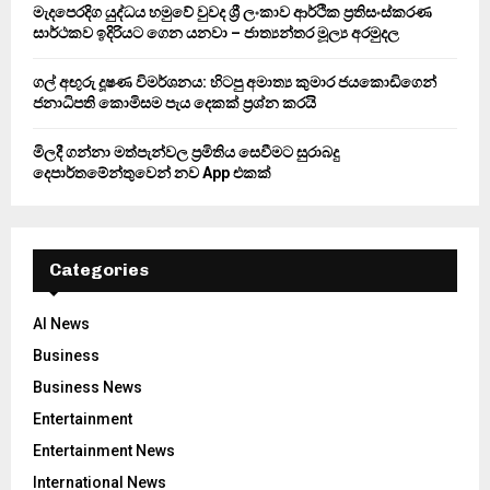
මැදපෙරදිග යුද්ධය හමුවේ වුවද ශ්‍රී ලංකාව ආර්ථික ප්‍රතිසංස්කරණ
සාර්ථකව ඉදිරියට ගෙන යනවා – ජාත්‍යන්තර මූල්‍ය අරමුදල
ගල් අඟුරු දූෂණ විමර්ශනය: හිටපු අමාත්‍ය කුමාර ජයකොඩිගෙන්
ජනාධිපති කොමිසම පැය දෙකක් ප්‍රශ්න කරයි
මිලදී ගන්නා මත්පැන්වල ප්‍රමිතිය සෙවීමට සුරාබදු
දෙපාර්තමේන්තුවෙන් නව App එකක්
Categories
AI News
Business
Business News
Entertainment
Entertainment News
International News