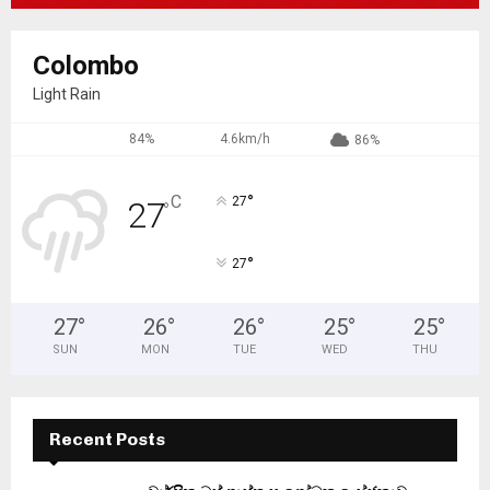
Colombo
Light Rain
84%
4.6km/h
86%
°
C
27
27
°
°
27
27
°
26
°
26
°
25
°
25
°
SUN
MON
TUE
WED
THU
Recent Posts