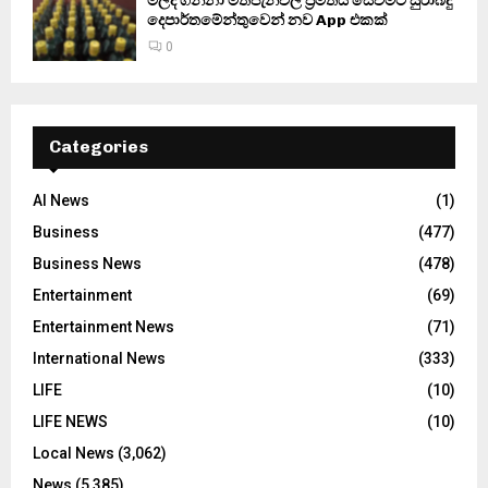
මිලදී ගන්නා මත්පැන්වල ප්‍රමිතිය සෙවීමට සුරාබදු
දෙපාර්තමේන්තුවෙන් නව App එකක්
0
Categories
AI News
(1)
Business
(477)
Business News
(478)
Entertainment
(69)
Entertainment News
(71)
International News
(333)
LIFE
(10)
LIFE NEWS
(10)
Local News
(3,062)
News
(5,385)