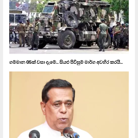
ගම්මාන 05ක් වසා දැමේ.. සියළු පිවිසුම් මාර්ග අවහිර කරයි..