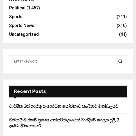
Political
(1,457)
Sports
(211)
Sports News
(210)
Uncategorized
(41)
S
e
a
S
r
c
E
h
Recent Posts
f
A
o
වාර්ෂික බස් ගාස්තු සංශෝධන යෝජනාව කැබිනට් මණ්ඩලයට
r
R
:
වත්කම් බැරකම් ප්‍රකාශ අන්තර්ජාලයෙන් බාරදීමේ කාලය ජූලි 7
C
දක්වා දීර්ඝ කෙරේ
H