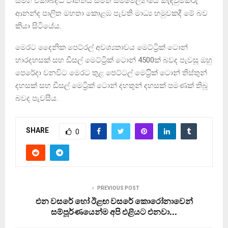
සමගි ඒකාබද්ධ වෘත්තීය සමිති සම්මේලනයේ කැඳවුම්කරු
ආනන්ද පාලිත මහතා කොළඹ පැවති මාධ්‍ය හමුවකදී මේ බව
කියා සිටියේය.
මෙරට දෛනික පෙට්රල් අවශ්‍යතාවය මෙට්ට්‍රික් ටොන්
හාරදහසක් සහ ඩීසල් මෙට්ට්‍රික් ටොන් 4500ක් බවද පැවසූ ඔහු
පෙරේදා වනවිට මෙරට තුළ පෙට්ටල් මෙට‍්‍රික් ටොන් තිස්තුන්
දහසක් සහ ඩීසල් මෙට්‍රික් ටොන් දහතුන් දහසක් පමණක් තිබූ
බවද පැවසීය.
SHARE
0
PREVIOUS POST
එන වසරේ හෝ ඊළඟ වසරේ කොරෝනාවෙන්
සම්පූර්ණයෙන්ම අපි එළියට එනවා…