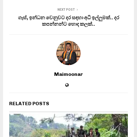
NEXT POST
ගෑස්, ඉන්ධන වෙනුවට දර සඳහා අධි ඉල්ලුමක්.. දර
කපන්නන්ට හොද කලක්..
Maimoonar
RELATED POSTS