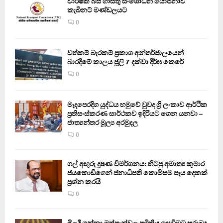
වාර්ෂික බස් ගාස්තු සංශෝධන යෝජනාව
කැබිනට් මණ්ඩලයට
0
වත්කම් බැරකම් ප්‍රකාශ අන්තර්ජාලයෙන්
බාරදීමේ කාලය ජූලි 7 දක්වා දීර්ඝ කෙරේ
0
මැදපෙරදිග යුද්ධය හමුවේ වුවද ශ්‍රී ලංකාව ආර්ථික
ප්‍රතිසංස්කරණ සාර්ථකව ඉදිරියට ගෙන යනවා –
ජාත්‍යන්තර මූල්‍ය අරමුදල
0
ගල් අඟුරු දූෂණ විමර්ශනය: හිටපු අමාත්‍ය කුමාර
ජයකොඩිගෙන් ජනාධිපති කොමිසම පැය දෙකක්
ප්‍රශ්න කරයි
0