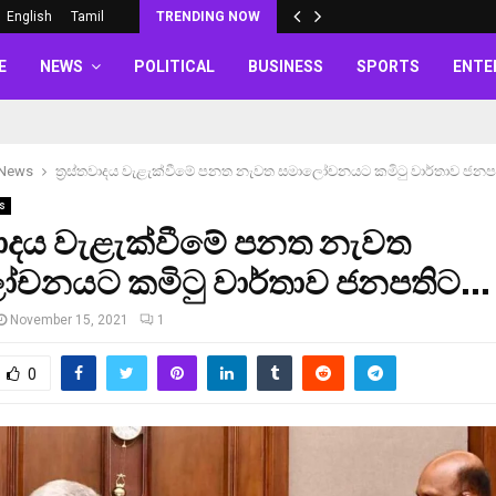
English
Tamil
TRENDING NOW
E
NEWS
POLITICAL
BUSINESS
SPORTS
ENTE
 News
ත්‍රස්තවාදය වැළැක්වීමේ පනත නැවත සමාලෝචනයට කමිටු වාර්තාව ජන
s
තවාදය වැළැක්වීමේ පනත නැවත
චනයට කමිටු වාර්තාව ජනපතිට…
November 15, 2021
1
0