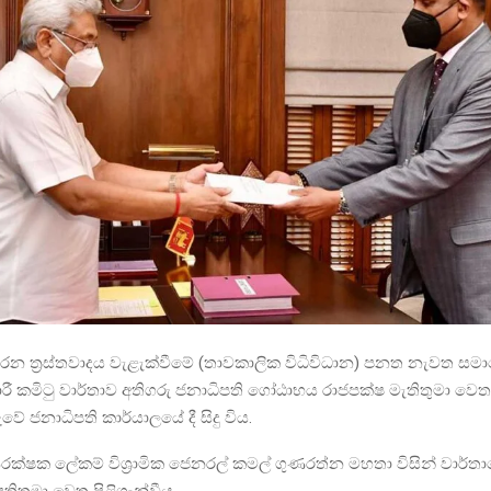
 දරන ත්‍රස්තවාදය වැළැක්වීමේ (තාවකාලික විධිවිධාන) පනත නැවත 
රී කමිටු වාර්තාව අතිගරු ජනාධිපති ගෝඨාභය රාජපක්ෂ මැතිතුමා වෙත 
ුවේ ජනාධිපති කාර්යාලයේ දී සිදු විය.
රක්ෂක ලේකම් විශ්‍රාමික ජෙනරල් කමල් ගුණරත්න මහතා විසින් වාර්ත
තිතුමා වෙත පිළිගැන්වීය.