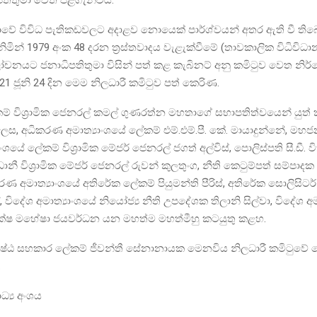
ාවේ විවිධ පැතිකඩවලට අදාළව නොයෙක් පාර්ශ්වයන් අතර ඇති වී ති
ිමින් 1979 අංක 48 දරන ත්‍රස්තවාදය වැළැක්වීමේ (තාවකාලික විධිවිධ
යට ජනාධිපතිතුමා විසින් පත් කළ කැබිනට් අනු කමිටුව වෙත නිර්දේ
21 ජූනි 24 දින මෙම නිලධාරී කමිටුව පත් කෙරිණ.
 විශ්‍රාමික ජෙනරල් කමල් ගුණරත්න මහතාගේ සභාපතිත්වයෙන් යුත් 
ෙස, අධිකරණ අමාත්‍යාංශයේ ලේකම් එම්.එම්.පී. කේ. මායාදුන්නේ, මහ
ාංශයේ ලේකම් විශ්‍රාමික මේජර් ජෙනරල් ජගත් අල්විස්, පොලිස්පති සී.ඩී. වි
්‍රධානී විශ්‍රාමික මේජර් ජෙනරල් රුවන් කුලතුංග, නීති කෙටුම්පත් සම්පාදක ද
රණ අමාත්‍යාංශයේ අතිරේක ලේකම් පියුමන්ති පීරිස්, අතිරේක සොලිසිටර
, විදේශ අමාත්‍යාංශයේ නියෝජ්‍ය නීති උපදේශක තිලානි සිල්වා, විදේශ අ
‍යක්ෂ මහේෂා ජයවර්ධන යන මහත්ම මහත්මීහු කටයුතු කළහ.
‍යෙෂ්ඨ සහකාර ලේකම් ජීවන්තී සේනානායක මෙනවිය නිලධාරී කමිටුවේ
.
ධ්‍ය අංශය