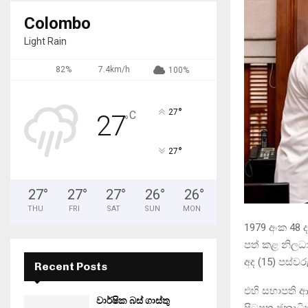
Colombo
Light Rain
82%
7.4km/h
100%
°
27
C
27
°
°
27
27
°
27
°
27
°
26
°
26
°
THU
FRI
SAT
SUN
MON
1979 අංක 48
පත් කළ නිලධා
අද (15) පස්වර
Recent Posts
එහි සභාපති ආ
වාර්ෂික බස් ගාස්තු
පිටපත ජනාධිප