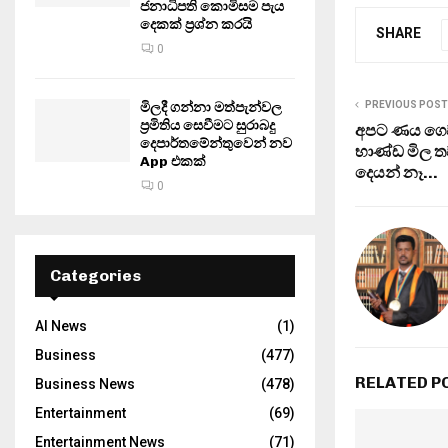
ජනාධිපති කොමිසම පැය
දෙකක් ප්‍රශ්න කරයි
SHARE
0
PREVIOUS POST
මිලදී ගන්නා මත්පැන්වල
ප්‍රමිතිය සෙවීමට සුරාබදු
අපට ණය ගෙව
දෙපාර්තමේන්තුවෙන් නව
භාණ්ඩ මිල ත
App එකක්
දෙයන් නෑ…
0
Categories
AI News
(1)
Business
(477)
RELATED P
Business News
(478)
Entertainment
(69)
Entertainment News
(71)