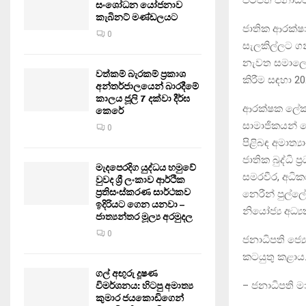
සංශෝධන යෝජනාව
කැබිනට් මණ්ඩලයට
ජාතික ආරක්ෂ
0
සැලකිල්ලට ගන
නැවත සමාලෝචන
වත්කම් බැරකම් ප්‍රකාශ
කිරීම සඳහා 20
අන්තර්ජාලයෙන් බාරදීමේ
කාලය ජූලි 7 දක්වා දීර්ඝ
ආරක්ෂක ලේකම්
කෙරේ
සාමාජිකයන් ල
0
පිළිබඳ අමාත්‍ය
ජාතික බුද්ධි ප
මැදපෙරදිග යුද්ධය හමුවේ
සමරවීර, අධික
වුවද ශ්‍රී ලංකාව ආර්ථික
ප්‍රතිසංස්කරණ සාර්ථකව
නෙරීන් පුල්ලේ
ඉදිරියට ගෙන යනවා –
නියෝජ්‍ය අධ්
ජාත්‍යන්තර මූල්‍ය අරමුදල
0
ජනාධිපති ජ්
කටයුතු කළාය
ගල් අඟුරු දූෂණ
– ජනාධිපති මා
විමර්ශනය: හිටපු අමාත්‍ය
කුමාර ජයකොඩිගෙන්