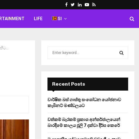
Facebook
Twitter
Linkedin
Youtube
Rss
RTAINMENT
LIFE
SI
පතිට…
S
e
a
S
r
c
E
h
Recent Posts
f
A
o
වාර්ෂික බස් ගාස්තු සංශෝධන යෝජනාව
r
R
කැබිනට් මණ්ඩලයට
:
C
වත්කම් බැරකම් ප්‍රකාශ අන්තර්ජාලයෙන්
බාරදීමේ කාලය ජූලි 7 දක්වා දීර්ඝ කෙරේ
H