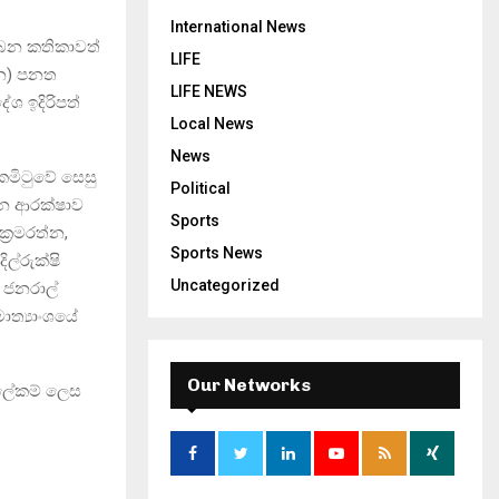
International News
බෙන කතිකාවත්
LIFE
ාන) පනත
LIFE NEWS
ශ ඉදිරිපත්
Local News
News
කමිටුවේ සෙසු
Political
ජන ආරක්ෂාව
Sports
ක්‍රමරත්න,
Sports News
ිල්රුක්ෂි
Uncategorized
් ජනරාල්
මාත්‍යාංශයේ
Our Networks
 ලේකම් ලෙස