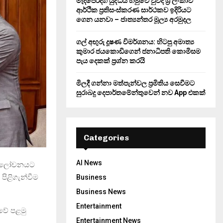
මැදපෙරදිග යුද්ධය හමුවේ වුවද ශ්‍රී ලංකාව
ආර්ථික ප්‍රතිසංස්කරණ සාර්ථකව ඉදිරියට
ගෙන යනවා – ජාත්‍යන්තර මූල්‍ය අරමුදල
ගල් අඟුරු දූෂණ විමර්ශනය: හිටපු අමාත්‍ය
කුමාර ජයකොඩිගෙන් ජනාධිපති කොමිසම
පැය දෙකක් ප්‍රශ්න කරයි
මිලදී ගන්නා මත්පැන්වල ප්‍රමිතිය සෙවීමට
සුරාබදු දෙපාර්තමේන්තුවෙන් නව App එකක්
Categories
AI News
සමාලෝචනයට
පිළිගැන්වීම
Business
Business News
Entertainment
ාවේ පළමු
Entertainment News