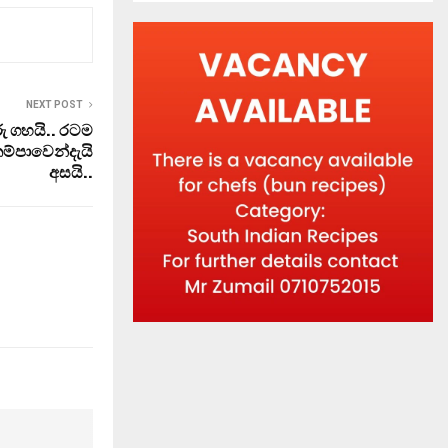
NEXT POST
ු ගහයි.. රටම
කම්පාවෙන්දැයි
අසයි..