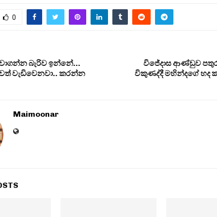
0
ාගන්න බැරිව ඉන්නේ…
විජේදාස ආණ්ඩුව පතුර
වත් වැඩිවෙනවා.. කරන්න
විකුණද්දී මහින්දගේ හද 
Maimoonar
OSTS