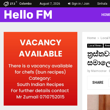
C
Colombo
August 7, 2026
Sign in / Join
Sinhala
27.2
Hello FM
HOM
Home
Local
Local News
New
ත්‍රස්
සමාලෝ
by
Maimoonar
SHARE