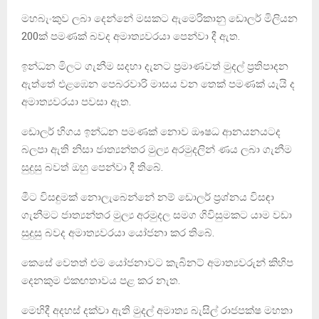
මහබැංකුව ලබා දෙන්නේ මසකට ඇමෙරිකානු ඩොලර් මිලියන
200ක් පමණක් බවද අමාත්‍යවරයා පෙන්වා දී ඇත.
ඉන්ධන මිලට ගැනීම සදහා දැනට ප්‍රමාණවත් මුදල් ප්‍රතිපාදන
ඇත්තේ එළඹෙන පෙබරවාරි මාසය වන තෙක් පමණක් යැයි ද
අමාත්‍යවරයා පවසා ඇත.
ඩොලර් හිගය ඉන්ධන පමණක් නොව ඖෂධ ආනයනයටද
බලපා ඇති නිසා ජාත්‍යන්තර මුල්‍ය අරමුදලින් ණය ලබා ගැනීම
සුදුසු බවත් ඔහු පෙන්වා දී තිබේ.
මීට විසඳුමක් නොලැබෙන්නේ නම් ඩොලර් ප්‍රශ්නය විසඳා
ගැනීමට ජාත්‍යන්තර මුල්‍ය අරමුදල සමග ගිවිසුමකට යාම වඩා
සුදුසු බවද අමාත්‍යවරයා යෝජනා කර තිබේ.
කෙසේ වෙතත් එම යෝජනාවට කැබිනට් අමාත්‍යවරුන් කිහිප
දෙනකුම එකඟතාවය පළ කර නැත.
මෙහිදී අදහස් දක්වා ඇති මුදල් අමාත්‍ය බැසිල් රාජපක්ෂ මහතා