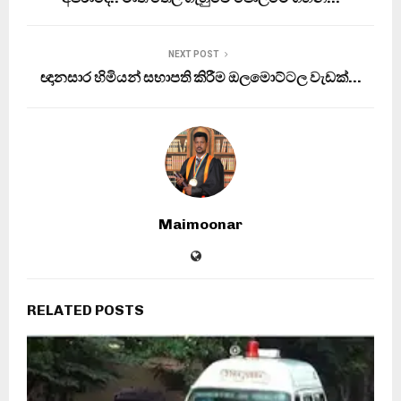
NEXT POST
ඥානසාර හිමියන් සභාපති කිරීම ඔලමොට්ටල වැඩක්…
Maimoonar
RELATED POSTS