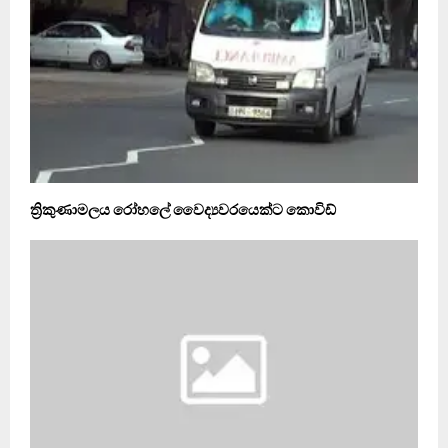
ත්‍රිකුණාමලය රෝහලේ වෛද්‍යවරයෙක්ට කොවිඩ්