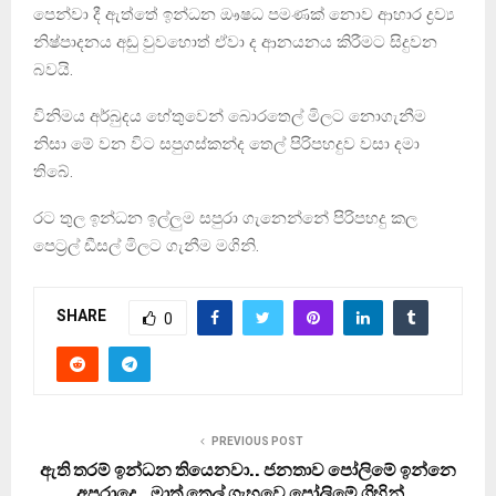
පෙන්වා දී ඇත්තේ ඉන්ධන ඖෂධ පමණක් නොව ආහාර ද්‍රව්‍ය
නිෂ්පාදනය අඩු වුවහොත් ඒවා ද ආනයනය කිරීමට සිදුවන
බවයි.
විනිමය අර්බුදය හේතුවෙන් බොරතෙල් මිලට නොගැනීම
නිසා මේ වන විට සපුගස්කන්ද තෙල් පිරිපහදුව වසා දමා
තිබේ.
රට තුල ඉන්ධන ඉල්ලුම සපුරා ගැනෙන්නේ පිරිපහදු කල
පෙට‍්‍රල් ඩීසල් මිලට ගැනීම මගිනි.
SHARE
0
PREVIOUS POST
ඇති තරම් ඉන්ධන තියෙනවා.. ජනතාව පෝලිමේ ඉන්නෙ
අපරාදෙ.. මාත් තෙල් ගැහුවෙ පෝලිමේ ගිහින්…