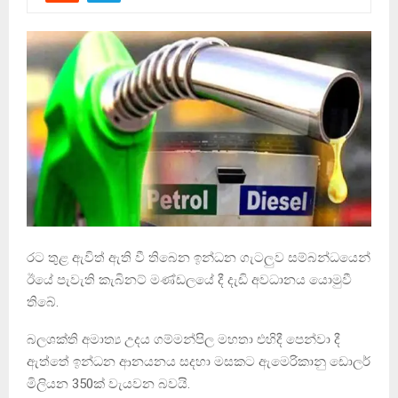
රට තුළ ඇවිත් ඇති වී තිබෙන ඉන්ධන ගැටලුව සම්බන්ධයෙන්
ඊයේ පැවැති කැබිනට් මණ්ඩලයේ දී දැඩි අවධානය යොමුවී
තිබේ.
බලශක්ති අමාත්‍ය උදය ගම්මන්පිල මහතා එහිදී පෙන්වා දී
ඇත්තේ ඉන්ධන ආනයනය සදහා මසකට ඇමෙරිකානු ඩොලර්
මිලියන 350ක් වැයවන බවයි.