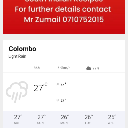
Colombo
Light Rain
86%
6.9km/h
99%
°
C
27
27
°
°
27
27
°
27
°
26
°
26
°
25
°
SAT
SUN
MON
TUE
WED