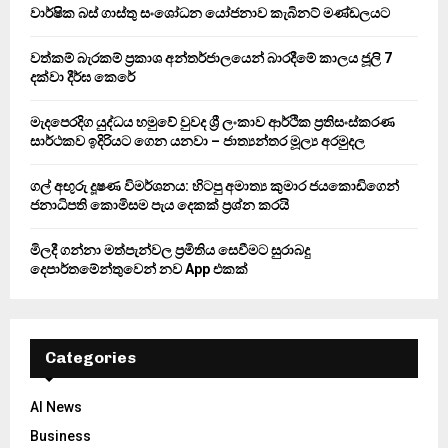
o
වාර්ෂික බස් ගාස්තු සංශෝධන යෝජනාව කැබිනට් මණ්ඩලයට
r
R
:
වත්කම් බැරකම් ප්‍රකාශ අන්තර්ජාලයෙන් බාරදීමේ කාලය ජූලි 7
C
දක්වා දීර්ඝ කෙරේ
H
මැදපෙරදිග යුද්ධය හමුවේ වුවද ශ්‍රී ලංකාව ආර්ථික ප්‍රතිසංස්කරණ
සාර්ථකව ඉදිරියට ගෙන යනවා – ජාත්‍යන්තර මූල්‍ය අරමුදල
ගල් අඟුරු දූෂණ විමර්ශනය: හිටපු අමාත්‍ය කුමාර ජයකොඩිගෙන්
ජනාධිපති කොමිසම පැය දෙකක් ප්‍රශ්න කරයි
මිලදී ගන්නා මත්පැන්වල ප්‍රමිතිය සෙවීමට සුරාබදු
දෙපාර්තමේන්තුවෙන් නව App එකක්
Categories
AI News
Business