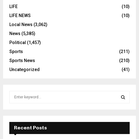
LIFE
(10)
LIFE NEWS
(10)
Local News
(3,062)
News
(5,385)
Political
(1,457)
Sports
(211)
Sports News
(210)
Uncategorized
(41)
S
e
a
S
r
c
E
h
Recent Posts
f
A