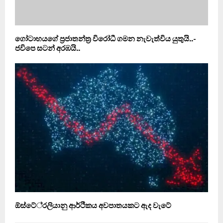
ගෝටාභයගේ ප‍්‍රජාතන්ත‍්‍ර විරෝධී ගමන නැවැත්විය යුතුයි..-
ජවිපෙ සටන් අරඹයි..
ඕස්ටේ‍්‍රලියානු ආර්ථිකය අවපාතයකට ඇද වැටේ