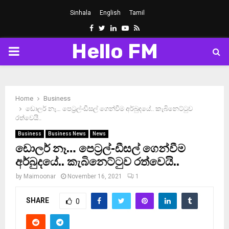
Sinhala
English
Tamil
Facebook
Twitter
Linkedin
Youtube
Rss
Hello FM
PRIMARY
MENU
Home
Business
ඩොලර් නෑ… පෙට‍්‍රල්-ඩීසල් ගෙන්වීම අර්බුදයේ.. කැබිනෙට්ටුව
රත්වෙයි..
Business
Business News
News
ඩොලර් නෑ… පෙට‍්‍රල්-ඩීසල් ගෙන්වීම
අර්බුදයේ.. කැබිනෙට්ටුව රත්වෙයි..
by
Maimoonar
November 16, 2021
1
SHARE
0