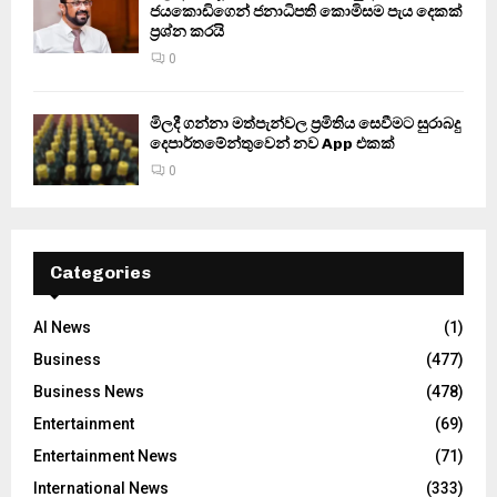
ජයකොඩිගෙන් ජනාධිපති කොමිසම පැය දෙකක්
ප්‍රශ්න කරයි
0
මිලදී ගන්නා මත්පැන්වල ප්‍රමිතිය සෙවීමට සුරාබදු
දෙපාර්තමේන්තුවෙන් නව App එකක්
0
Categories
AI News
(1)
Business
(477)
Business News
(478)
Entertainment
(69)
Entertainment News
(71)
International News
(333)