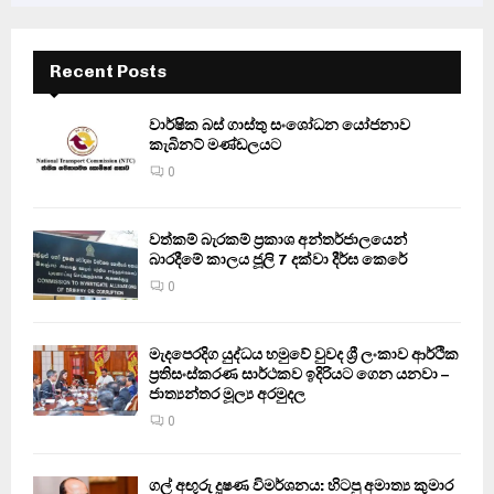
Recent Posts
වාර්ෂික බස් ගාස්තු සංශෝධන යෝජනාව
කැබිනට් මණ්ඩලයට
0
වත්කම් බැරකම් ප්‍රකාශ අන්තර්ජාලයෙන්
බාරදීමේ කාලය ජූලි 7 දක්වා දීර්ඝ කෙරේ
0
මැදපෙරදිග යුද්ධය හමුවේ වුවද ශ්‍රී ලංකාව ආර්ථික
ප්‍රතිසංස්කරණ සාර්ථකව ඉදිරියට ගෙන යනවා –
ජාත්‍යන්තර මූල්‍ය අරමුදල
0
ගල් අඟුරු දූෂණ විමර්ශනය: හිටපු අමාත්‍ය කුමාර