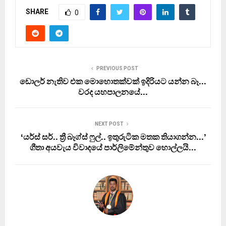
SHARE
0
PREVIOUS POST
ඩොලර් නැතිව එක මොහොතක්වක් ඉදිරියට යන්න බෑ…
වරද යහපාලනයේ…
NEXT POST
‘යර්ස් සර්.. ත්‍රී බෑග්ස් ෆුල්.. ඉතුරුටික මතක තියාගන්න…’
ගීතා අයවැය විවාදයේ පාර්ලිමේන්තුව හොල්ලයි…