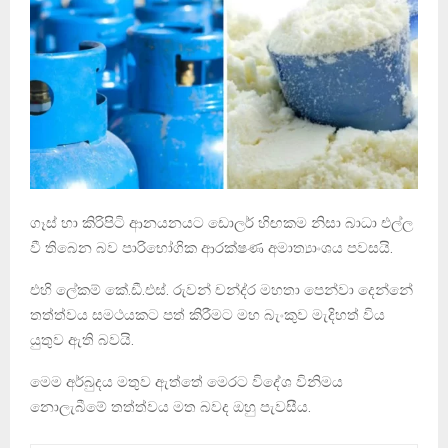
ගෑස් හා කිරිපිටි ආනයනයට ඩොලර් හිඟකම නිසා බාධා එල්ල
වී තිබෙන බව පාරිභෝගික ආරක්ෂණ අමාත්‍යාංශය පවසයි.
එහි ලේකම් කේ.ඩී.එස්. රුවන් චන්ද‍්‍ර මහතා පෙන්වා දෙන්නේ
තත්ත්වය සමථයකට පත් කිරීමට මහ බැංකුව මැදිහත් විය
යුතුව ඇති බවයි.
මෙම අර්බුදය මතුව ඇත්තේ මෙරට විදේශ විනිමය
නොලැබීමේ තත්ත්වය මත බවද ඔහු පැවසීය.