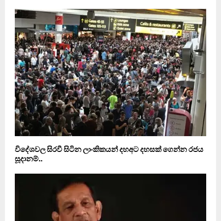
විදේශවල සිරවී සිටින ලාංකිකයන් දහඅට දහසක් ගෙන්න රජය
සූදානම්..