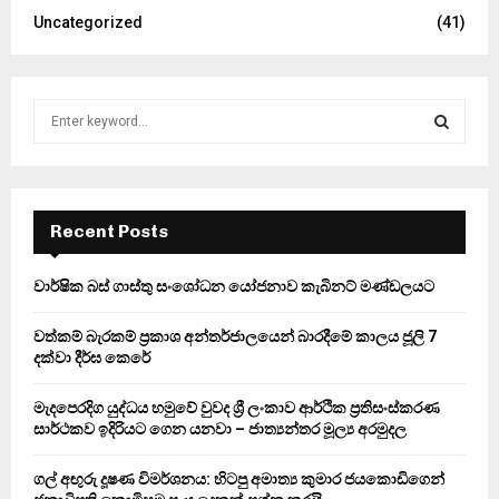
Uncategorized
(41)
S
e
a
S
r
c
E
h
Recent Posts
f
A
o
වාර්ෂික බස් ගාස්තු සංශෝධන යෝජනාව කැබිනට් මණ්ඩලයට
r
R
:
වත්කම් බැරකම් ප්‍රකාශ අන්තර්ජාලයෙන් බාරදීමේ කාලය ජූලි 7
C
දක්වා දීර්ඝ කෙරේ
H
මැදපෙරදිග යුද්ධය හමුවේ වුවද ශ්‍රී ලංකාව ආර්ථික ප්‍රතිසංස්කරණ
සාර්ථකව ඉදිරියට ගෙන යනවා – ජාත්‍යන්තර මූල්‍ය අරමුදල
ගල් අඟුරු දූෂණ විමර්ශනය: හිටපු අමාත්‍ය කුමාර ජයකොඩිගෙන්