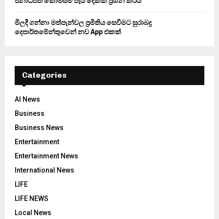
ජනාධිපති කොමිසම පැය දෙකක් ප්‍රශ්න කරයි
මිලදී ගන්නා මත්පැන්වල ප්‍රමිතිය සෙවීමට සුරාබදු
දෙපාර්තමේන්තුවෙන් නව App එකක්
Categories
AI News
Business
Business News
Entertainment
Entertainment News
International News
LIFE
LIFE NEWS
Local News