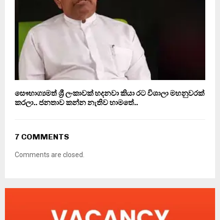
සෞභාග්‍යමත් ශ්‍රී ලංකාවක් හදනවා කියා රට විශාලා මහනුවරක්
කරලා.. ජනතාව කන්න නැතිව හාමතේ..
7 COMMENTS
Comments are closed.