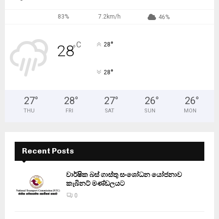
83%
7.2km/h
46%
°
C
28
28
°
°
28
27
°
28
°
27
°
26
°
26
°
THU
FRI
SAT
SUN
MON
Recent Posts
වාර්ෂික බස් ගාස්තු සංශෝධන යෝජනාව
කැබිනට් මණ්ඩලයට
0