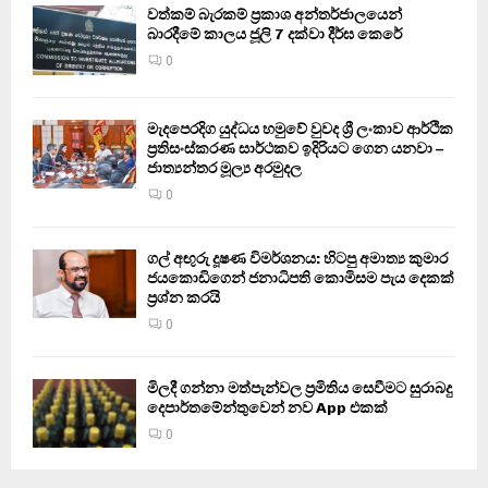
වත්කම් බැරකම් ප්‍රකාශ අන්තර්ජාලයෙන්
බාරදීමේ කාලය ජූලි 7 දක්වා දීර්ඝ කෙරේ
0
මැදපෙරදිග යුද්ධය හමුවේ වුවද ශ්‍රී ලංකාව ආර්ථික
ප්‍රතිසංස්කරණ සාර්ථකව ඉදිරියට ගෙන යනවා –
ජාත්‍යන්තර මූල්‍ය අරමුදල
0
ගල් අඟුරු දූෂණ විමර්ශනය: හිටපු අමාත්‍ය කුමාර
ජයකොඩිගෙන් ජනාධිපති කොමිසම පැය දෙකක්
ප්‍රශ්න කරයි
0
මිලදී ගන්නා මත්පැන්වල ප්‍රමිතිය සෙවීමට සුරාබදු
දෙපාර්තමේන්තුවෙන් නව App එකක්
0