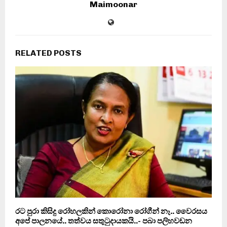
Maimoonar
RELATED POSTS
රට පුරා කිසිදු රෝහලකින් කොරෝනා රෝගීන් නෑ.. වෛරසය
අපේ පාලනයේ.. තත්වය සතුටුදායකයි..- පබා පලිහවඩන