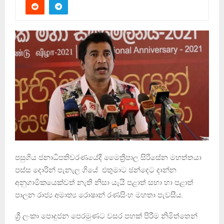
පසුගිය ජනාධිපතිවරණයේදී මෛත්‍රීපාල සිරිසේන මහත්තයා
පස්ස දොරින් පැනැල ගියේ එතුමාට ඡන්දෙට දාන්න
අනුගාමිකයෙක්වත් නැති නිසා යැයි පළාත් සභා හා පළාත්
පාලන රාජ්‍ය අමාත්‍ය රොෂාන් රණසිංහ මහතා පැවසීය.
ශ්‍රී ලංකා පොදුජන පෙරමුණට වසර පහක් පිරීම නිමිත්තෙන්