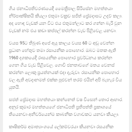
ගිය ජනාධිපතිවරණයෙදී මෛත්‍රීපාල සිරිසේන මහත්තයා
නිර්පාක්ෂිකයි කියලා එතුමා වක්‍රව සජිත් ප්‍රේමදාසට උදව් කලා.
අද හොඳ වැඩක් යන විට එය එතුමන්ලාට කර ගන්න බැරි වුන
වැඩක් නම් එය කඩා කප්පල් කරන්න වැඩ පිළිවෙළ යනවා.
වයස 95ට තිබුණ අපේ අයු කාලය වයස 60 ට අඩු වෙන්න
ප්‍රධාන හේතුව තමා රසායනික පොහොර. ඔබට මතක ඇති
1960 දශකයෙදී රාසයනික පොහොර ප්‍රවර්ධනය කරන්න
ගෙන ගිය වැඩ පිළිවෙල. ගොවි ජනතාවගේ මතය වෙනස්
කරන්න ලොකු ප්‍රයත්නයක් එදා දැරුවා. රසායනික පොහොර
වල ඇති අවදානමත් එක්ක පුළුවන් තරම් එයින් අපි බැහැර විය
යුතයි.
සජත් ප්‍රේමදාස මහත්තයා කන්නෙත් වෂ විසෙන් තොර ආහාර.
අනුර කුමාර මහත්තයගේ ජනාධිපති ප්‍රතිපත්ති ප්‍රකාශයේ
තියෙනවා අනිවර්යෙන්ම කාබනික වගාවකට යනවා කියලා.
කෘෂිකර්ම අමාත්‍යාංශයේ ලේකම්වරයා කියනවා රසයනික