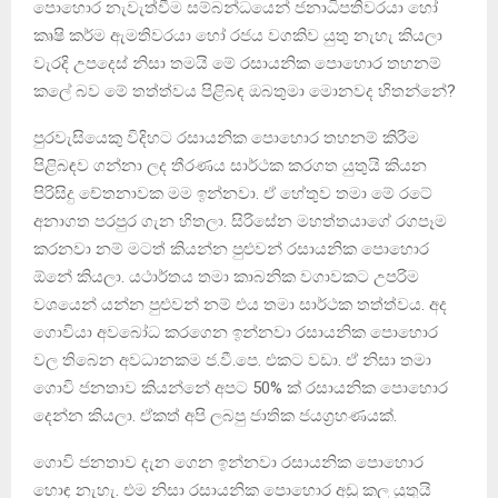
පොහොර නැවැත්වීම සම්බන්ධයෙන් ජනාධිපතිවරයා හෝ
කෘෂි කර්ම ඇමතිවරයා හෝ රජය වගකිව යුතු නැහැ කියලා
වැරදි උපදෙස් නිසා තමයි මේ රසායනික පොහොර තහනම්
කලේ බව මේ තත්ත්වය පිළිබඳ ඔබතුමා මොනවද හිතන්නේ?
පුරවැසියෙකු විදිහට රසායනික පොහොර තහනම් කිරීම
පිළිබඳව ගන්නා ලද තීරණය සාර්ථක කරගත යුතුයි කියන
පිරිසිදු චේතනාවක මම ඉන්නවා. ඒ හේතුව තමා මේ රටේ
අනාගත පරපුර ගැන හිතලා. සිරිසේන මහත්තයාගේ රගපෑම
කරනවා නම් මටත් කියන්න පුළුවන් රසායනික පොහොර
ඕනේ කියලා. යථාර්තය තමා කාබනික වගාවකට උපරිම
වශයෙන් යන්න පුළුවන් නම් එය තමා සාර්ථක තත්ත්වය. අද
ගොවියා අවබෝධ කරගෙන ඉන්නවා රසායනික පොහොර
වල තිබෙන අවධානකම ජ.වී.පෙ. එකට වඩා. ඒ නිසා තමා
ගොවි ජනතාව කියන්නේ අපට 50% ක් රසායනික පොහොර
දෙන්න කියලා. ඒකත් අපි ලබපු ජාතික ජයග්‍රහණයක්.
ගොවි ජනතාව දැන ගෙන ඉන්නවා රසායනික පොහොර
හොඳ නැහැ. එම නිසා රසායනික පොහොර අඩු කල යුතුයි