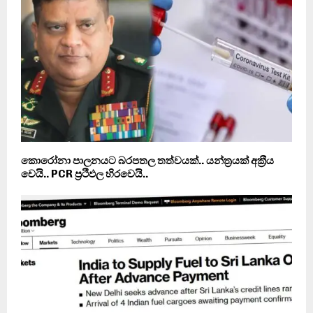
කොරෝනා පාලනයට බරපතල තත්වයක්.. යන්ත‍්‍රයක් අක‍්‍රීය
වෙයි.. PCR ප‍්‍රථිඵල හිරවෙයි..