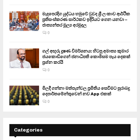
මැදපෙරදිග යුද්ධය හමුවේ වුවද ශ්‍රී ලංකාව ආර්ථික
ප්‍රතිසංස්කරණ සාර්ථකව ඉදිරියට ගෙන යනවා –
ජාත්‍යන්තර මූල්‍ය අරමුදල
0
ගල් අඟුරු දූෂණ විමර්ශනය: හිටපු අමාත්‍ය කුමාර
ජයකොඩිගෙන් ජනාධිපති කොමිසම පැය දෙකක්
ප්‍රශ්න කරයි
0
මිලදී ගන්නා මත්පැන්වල ප්‍රමිතිය සෙවීමට සුරාබදු
දෙපාර්තමේන්තුවෙන් නව App එකක්
0
Categories