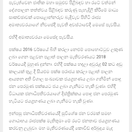
පැවැත්වෙන ජාතික මහා සමුළුව පිළිබඳව හා රටේ වත්මන්
දේශපාලන තත්ත්වය පිළිබඳව කරුණු පැහැදිලි කිරීමේ මාධ්‍ය
සාකච්ඡාවක් පොළොන්නරුව බැඳිවැව පිහිටි රාජ්‍ය
අමාත්‍යවරයාගේ නිවසේදී පැවති අවස්ථාවේදී මෙසේ පැවසීය.
එහිදී අමාත්‍යවරයා මෙසේද පැවසීය.
පක්ෂය 2016 වර්ෂයේ බිහි කරලා නෙළුම් පොහොට්ටුව ලකුණ
ලබා ගෙන පළවන පළාත් පාලන මැතිවරණයට 2018
වර්ෂයෙදී මුහුණ දුන්නා. එහිදී පක්ෂය හඳලා අවුරුදු 02 කට අඩු
කාලයක් තුළ දී සියළුම පක්ෂ පරාජය කරලා පළාත් පාලන
ආයතන අති විශාල සංඛ්‍යාවක ජයග්‍රහණය ලබා ගනිමින් පොදු
ජන පෙරමුණ පක්ෂයට ජය ලබා ගැනීමට හැකි වුණා. එහිදී
විධායක ජනාධිපතිවරයාගේ දිස්ත්‍රික්කය පොදු ජන පෙරමුණ
හැටියට ජයග්‍රහණය ලබා ගැනීමට හැකි වුණා.
ඉන්පසු ජනාධිපතිවරණයේදී සුවිශේෂ ජන වරමක් සමඟ
ගොඨාභය රාජපක්ෂ මැතිතුමා මේ රටේ ජනතාව ජයග්‍රහණය
කරවනු ලැබුවා. මහ මැතිවරණයේදී කොවිඩ් අර්බුදය මැද