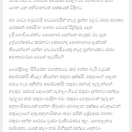
රටක් විදිහට ජාතියක් ආරක්ෂා කරලා රට සෞභාග්‍ය කරා
ගෙන යන අභිමානවත් පක්ෂයක් විදිහට.
එම මාධ්‍ය හමුවේදී මාධ්‍යවේදීන් නැගූ ප්‍රශ්න වලට රාජ්‍ය අමාත්‍ය
රොෂාන් රණසිංහ මහතා මෙසේ පිළිතුරු දෙන
ලදී.ගොවියෝන්ට පොහොර දෙන්නෙ නැතුව රට පුරා
උද්ඝෝෂණය කරනවා කොහෙද සෞභාග්‍යය දැක්මක්
තියෙන්නේ යන්න මාධ්‍යවේදීයෙකු නැගූ ප්‍රශ්නයකට රාජ්‍ය
අමාත්‍යවරයා මෙසේ පැවසීය?
මෛත්‍රීපාල සිරිසේන මහත්තයට කර ගන්න බැරි වැඩක්
අසාර්ථකයි කියලා කියන්න එතුමා දක්ෂයි. එතුමාගේ පාලන
සමය හැම අතින්ම අසාර්ථකයි. එතුමා ඡන්දේ ඉල්ලන්නේ
නැතුව පස්සේ දොරෙන් පැනලා ගියේ එතුමා දන්නවා ඡන්දය
ඉල්ලුවා නම් එතුමා පරදින බව. එතුමා වෙනුවෙන් ඉල්ලන
අනුගාමිකයෙක් දාන්න තිබුණා යහපාලන පක්ෂය වෙනුවෙන්.
එතුමලාගේ දාපු අනුගාමිකයා තමා සජිත් ප්‍රේමදාස මහතා.
එතුමා අන්ත පාරජය වුණා මැතිවරණය තුල. යහපාලනය
සාර්ථකව යමක් කලා නම් මිනිසුන් ඡන්දය දෙනවා.