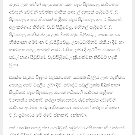
මැදට උමං මඟින් ජලය ගෙන යන වැඩ පිළිවෙළ, සාර්ථකව
අවසන් වෙමින් පවතින ජාතික පාසැල් දහසක් සැදීමේ වැඩ
පිළිවෙළ, ගමට නිවසක් සැදීමේ වැඩ පිළිවෙළ, නගර සීයයක්
අලංකරණය කිරීමේ වැඩ පිළිවෙළ, රෝහල් සැදීමේ වැඩ
පිළිවෙළ, පානීය ජලය ලබා දීමේ වැඩ පිළිවෙළ, සෞභාග්‍යය
නිෂ්පාදන ගම්මාන වැඩපිළිවෙළ, උපාධිධාරීන්ට රැකියා දීම හා
සාමාන්‍ය පෙළ අසමත් අයට රැකියා ලබා දී ආර්ථික වශයෙන්
පවුල් නගා සිටුවීමේ වැඩපිළිවෙල ක්‍රියාත්මක කිරීමට හැකි
වුනා.
එසේම සැමට විදුලිය වැඩසටහන යටතේ විදුලිය ලබා ගැනීමට
අපහසු අයට විදුලිය ලබා දීම. සමෘද්ධි පවුල් ලක්ෂ 02ක් නගා
සිටුවීමේ වැඩ පිළිවෙළ, මධ්‍යම අධිවේගී මාර්ගය සැදීමේ
ව්‍යාපෘතිය කඩිනම් කරලා තියෙනවා, රුවන්පුරය අධිවේගී
මාර්ගය ආරම්භ කරලා තියෙනවා. මේවාගේ කරලා තිබෙන
වැඩ ප්‍රමාණය මේ රටේ ජනතාව දන්නවා.
පස් වසරක පොදු ජන පෙරමුණ සමුළුවට අපි සහභාගි වන්නේ