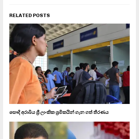
RELATED POSTS
සෞදි අරාබිය ශ්‍රී ලාංකික ශ්‍රමිකයින් ගැන ගත් තීරණය