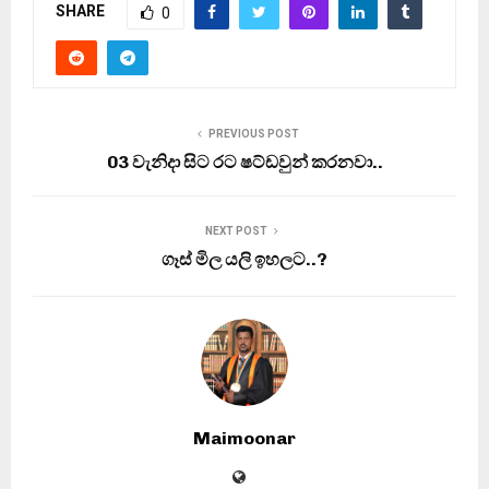
SHARE
0
PREVIOUS POST
03 වැනිදා සිට රට ෂට්ඩවුන් කරනවා..
NEXT POST
ගෑස් මිල යලි ඉහලට..?
Maimoonar