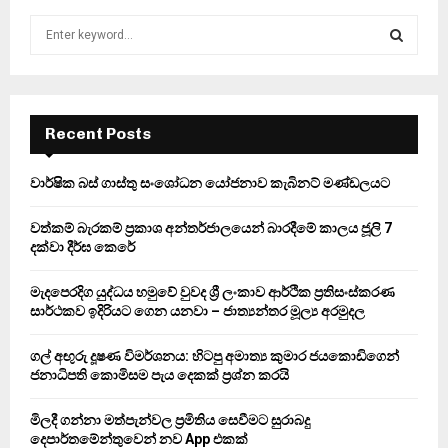
S
e
a
S
r
c
E
h
Recent Posts
f
A
o
වාර්ෂික බස් ගාස්තු සංශෝධන යෝජනාව කැබිනට් මණ්ඩලයට
r
R
:
වත්කම් බැරකම් ප්‍රකාශ අන්තර්ජාලයෙන් බාරදීමේ කාලය ජූලි 7
C
දක්වා දීර්ඝ කෙරේ
H
මැදපෙරදිග යුද්ධය හමුවේ වුවද ශ්‍රී ලංකාව ආර්ථික ප්‍රතිසංස්කරණ
සාර්ථකව ඉදිරියට ගෙන යනවා – ජාත්‍යන්තර මූල්‍ය අරමුදල
ගල් අඟුරු දූෂණ විමර්ශනය: හිටපු අමාත්‍ය කුමාර ජයකොඩිගෙන්
ජනාධිපති කොමිසම පැය දෙකක් ප්‍රශ්න කරයි
මිලදී ගන්නා මත්පැන්වල ප්‍රමිතිය සෙවීමට සුරාබදු
දෙපාර්තමේන්තුවෙන් නව App එකක්