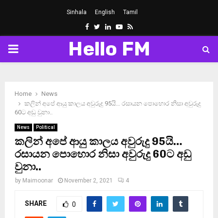
Sinhala
English
Tamil
Facebook
Twitter
Linkedin
Youtube
Rss
Hello FM
PRIMARY
MENU
Home
News
කලින් අපේ ආයු කාලය අවුරුදු 95යි… රසායන පොහොර නිසා අවුරුදු
60ට අඩු වුනා..
News
Political
කලින් අපේ ආයු කාලය අවුරුදු 95යි…
රසායන පොහොර නිසා අවුරුදු 60ට අඩු
වුනා..
by
Maimoonar
November 2, 2021
4
SHARE
0