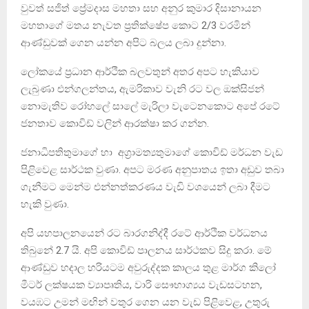
වුවත් සජිත් ප්‍රේමදාස මහතා සහ අනුර කුමාර දිසානායන
මහතාගේ මතය නැවත ප්‍රතික්ෂේප කොට 2/3 වරමින්
ආණ්ඩුවක් ගෙන යන්න අපිට බලය ලබා දුන්නා.
ලෝකයේ ප්‍රධාන ආර්ථික බලවතුන් අතර අපට හැකියාව
ලැබුණා එන්ගලන්තය, ඇමරිකාව වැනි රට වල ඔක්සිජන්
නොමැතිව රෝහලේ සාලේ මැරිලා වැටෙනකොට අපේ රටේ
ජනතාව කොවිඩ් වලින් ආරක්ෂා කර ගන්න.
ජනාධිපතිතුමාගේ හා අග්‍රාමත්‍යතුමාගේ කොවිඩ් මර්ධන වැඩ
පිළිවෙළ සාර්ථක වුණා. අපට මරණ අනුපාතය ඉතා අඩුව තබා
ගැනීමට මෙන්ම එන්නත්කරණය වැඩි වශයෙන් ලබා දීමට
හැකි වුණා.
අපි යහපාලනයෙන් රට බාරගනිද්දී රටේ ආර්ථික වර්ධනය
තිබුනේ 2.7 යි. අපි කොවිඩ් පාලනය සාර්ථකව සිදු කරා. මේ
ආණ්ඩුව හදාල හරියටම අවුරුද්දක කාලය තුළ මාර්ග කිලෝ
මීටර් ලක්ෂයක ව්‍යාපෘතිය, වාරි සෞභාග්‍යය වැඩසටහන,
වයඹට උමන් මඟින් වතුර ගෙන යන වැඩ පිළිවෙළ, උතුරු