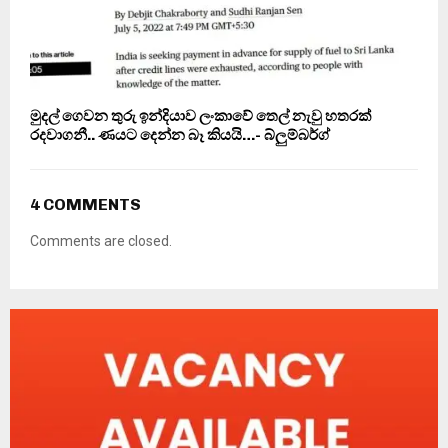
මුදල් ගෙවන තුරු ඉන්දියාව ලංකාවේ තෙල් නැවු හතරක්
රදවාගනී.. ණයට දෙන්න බෑ කියයි…- බ්ලුම්බර්ග්
4 COMMENTS
Comments are closed.