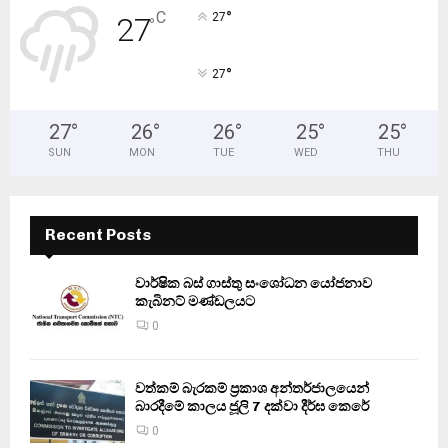
°
C
27
27
°
°
27
27
°
26
°
26
°
25
°
25
°
SUN
MON
TUE
WED
THU
Recent Posts
වාර්ෂික බස් ගාස්තු සංශෝධන යෝජනාව
කැබිනට් මණ්ඩලයට
0
වත්කම් බැරකම් ප්‍රකාශ අන්තර්ජාලයෙන්
බාරදීමේ කාලය ජූලි 7 දක්වා දීර්ඝ කෙරේ
0