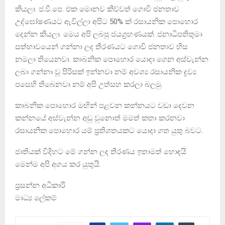
කියලා. ජ.වී.පෙ. එක මොනව කිව්වත් ගොවි ජනතාව
උද්ඝෝෂණයට ඇවිල්ලා අපිට 50% ක් රසායනික පොහොර
දෙන්න කියලා. මෙය අපි ලබපු ජයග්‍රහණයක්. ජනාධිපතිතුමා
සත්භාවයෙන් ගන්නා ලද තීරණයට ගොවි ජනතාව හිස
නමලා තියෙනවා. කාබනික පොහොර යොදා ගෙන අස්වැන්න
ලබා ගන්නා වූ පිරිසක් ඉන්නවා නම් අවශ්‍ය රසායනික ද්‍රව්‍ය
පසෙහි තිබෙනවා නම් අපි උත්සහ කරලා බලමු.
කාබනික පොහොර මඟින් පළවන කන්නයට වඩා දෙවන
කන්නයේ අස්වැන්න අඩු වුනොත් මමත් කතා කරනවා
රසායනික පොහොර යම් ප්‍රතිශතයකට යොදා ගත යුතු බවට.
ජාතියක් විදිහට මේ ගන්න ලද තීරණය ඉතාමත් හොඳයි
මෙන්ම අපි අගය කර යුතුයි.
ප්‍රසන්න අධිකාරි
මාධ්‍ය ලේකම්