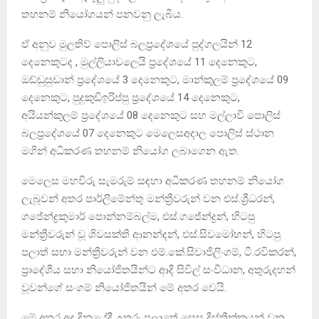
තහනම් නියෝගයන් පනවනු ලැබීය.
ඒ අනුව මුලතිව් පොලිස් බලප්‍රදේශයේ පුද්ගලයින් 12
දෙනෙකුටද , මුල්ලියාවලෙයි ප්‍රදේශයේ 11 දෙනෙකුට,
ඔඩ්ඩුසුඩාන් ප්‍රදේශයේ 3 දෙනෙකුට, මාන්කුලම් ප්‍රදේශයේ 09
දෙනෙකුට, පුදුකුඩිඉරිප්පු ප්‍රදේශයේ 14 දෙනෙකුට,
අයියන්කුලම් ප්‍රදේශයේ 08 දෙනෙකුට සහ මල්ලාවි පොලිස්
බලප්‍රදේශයේ 07 දෙනෙකුට මෙලෙසඅදාල පොලිස් ස්ථාන
මගින් අධිකරණ තහනම් නියෝග ලබාගෙන ඇත.
මෙලෙස මහවිරු සැමරුම් සඳහා අධිකරණ තහනම් නියෝග
ලැබූවන් අතර පාර්ලිමේන්තු මන්ත්‍රීවරුන් වන එස්.ශ්‍රීධරන්,
ගජේන්ද්‍රකුමාර් පොන්නම්බල්ම, එස්.ගජේන්ද්‍රන්, හිටපු
මන්ත්‍රීවරුන් වූ ශිවසක්ති ආනන්දන්, එස්.සිවමෝහන්, හිටපු
පලාත් සභා මන්ත්‍රීවරුන් වන එම්.කේ.සිවාජිලිංගම්, ටී.රවිකරන්,
ප්‍රාදේශීය සභා නියෝජිතයින්ට ආදි සිවිල් සංවිධාන, අතුරුදහන්
වූවන්ගේ සංගම් නියෝජිතයින් මේ අතර වෙයි.
මේ අතර අද දිනයේදී උතුරු පලාතේ සෙසු දිස්ත්‍රීක්කයන් වන