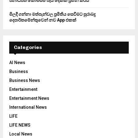
ජනාධිපති කොමිසම පැය දෙකක් ප්‍රශ්න කරයි
මිලදී ගන්නා මත්පැන්වල ප්‍රමිතිය සෙවීමට සුරාබදු
දෙපාර්තමේන්තුවෙන් නව App එකක්
Categories
AI News
Business
Business News
Entertainment
Entertainment News
International News
LIFE
LIFE NEWS
Local News