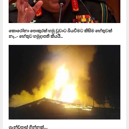
කොරෝනා පොකුරක් හමු වූවාට බියවීමට කිසිම හේතුවක්
නෑ..- හේතුව හමුදාපති කියයි..
ග්‍රෑන්ඩ්පාස් ගින්නක්…