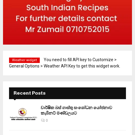
You need to fill API key to Customize >
Weather widget
General Options > Weather API Key to get this widget work.
Recent Posts
වාර්ෂික බස් ගාස්තු සංශෝධන යෝජනාව
කැබිනට් මණ්ඩලයට
0