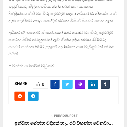
වවුනියාව, කිලිනාච්චිය, මන්නාරම සහ යාපනය
දිස්ත්‍රීක්කයන්හි මහවිරු සැමරුම් සඳහා අධිකරණ නියෝගයන්
ලබා ගැනීමට අදාල පොලිස් ස්ථාන විසින් පියවර ගෙන ඇත.
අධිකරණ තහනම් නියෝගයන් කඩ කොට මහවිරු සැමරුම්
සමරන පිරිස් වෙනුවෙන් දැඩි නීතිය ක්‍රියාතමක කිරීමටද
පියවර ගන්නා බවට උතුරේ ආරක්ෂක අංශ වැඩිදුරටත් පවසා
සිටියි.
– වන්නි රොමේෂ් මධුෂංඛ
SHARE
0
PREVIOUS POST
ඉන්ධන ගේන්න විදිහක් නෑ.. රට වහන්න වෙනවා…