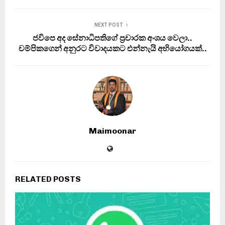
NEXT POST
ජවිපෙ අද සේනාධිපතිගේ ප‍්‍රචාරක අංශය වෙලා..
චම්පිකගෙන් අනුරට විවාදයකට එන්නැයි අභියෝගයක්..
Maimoonar
RELATED POSTS