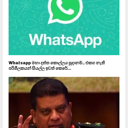
Whatsapp මහා දත්ත කොල්ලය සූදානම්.. එකග නැති
පරිශීලකයන් සියල්ල ඉවත් කෙරේ…