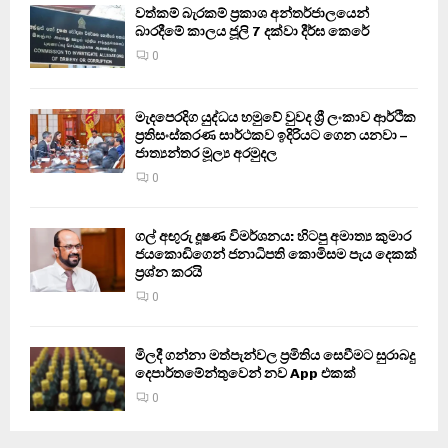
වත්කම් බැරකම් ප්‍රකාශ අන්තර්ජාලයෙන්
බාරදීමේ කාලය ජූලි 7 දක්වා දීර්ඝ කෙරේ
0
මැදපෙරදිග යුද්ධය හමුවේ වුවද ශ්‍රී ලංකාව ආර්ථික
ප්‍රතිසංස්කරණ සාර්ථකව ඉදිරියට ගෙන යනවා –
ජාත්‍යන්තර මූල්‍ය අරමුදල
0
ගල් අඟුරු දූෂණ විමර්ශනය: හිටපු අමාත්‍ය කුමාර
ජයකොඩිගෙන් ජනාධිපති කොමිසම පැය දෙකක්
ප්‍රශ්න කරයි
0
මිලදී ගන්නා මත්පැන්වල ප්‍රමිතිය සෙවීමට සුරාබදු
දෙපාර්තමේන්තුවෙන් නව App එකක්
0