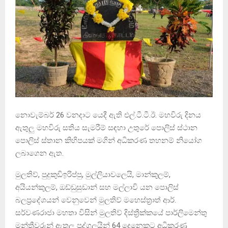
නොවැම්බර් 26 වනදාට යෙදී ඇති එල්.ටී.ටී.ඊ. මහවිරු දිනය
ඇතුලු මහවිරු සතිය සැමරීම් සඳහා උතුරේ පොලිස් ස්ථාන
පොලිස් ස්තාන කිහිපයක් මගින් අධිකරණ තහනම් නියෝග
ලබාගෙන ඇත.
මුලතිව්, පුදුකුඩිඉරිප්පු, මුල්ලියාවලෙයි, මාන්කුලම්,
අයියන්කුලම්, ඔඩ්ඩුසුඩාන් සහ මල්ලාවි යන පොලිස්
බලප්‍රදේශයන් වෙනුවෙන් මුලතිව් මහෙස්ත්‍රාත් ආර්.
සර්වණරාජා මහතා විසින් මුලතිව් දිස්ත්‍රීක්කයේ පාර්ලිමෙන්තු
මන්ත්‍රීවරුන් ඇතුලු පුද්ගලයින් 64 දෙනෙකුට අධිකරණ