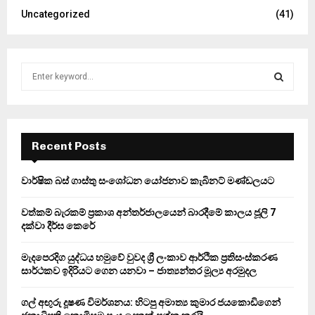
Uncategorized
(41)
S
e
a
S
r
c
E
h
Recent Posts
f
A
o
වාර්ෂික බස් ගාස්තු සංශෝධන යෝජනාව කැබිනට් මණ්ඩලයට
r
R
:
වත්කම් බැරකම් ප්‍රකාශ අන්තර්ජාලයෙන් බාරදීමේ කාලය ජූලි 7
C
දක්වා දීර්ඝ කෙරේ
H
මැදපෙරදිග යුද්ධය හමුවේ වුවද ශ්‍රී ලංකාව ආර්ථික ප්‍රතිසංස්කරණ
සාර්ථකව ඉදිරියට ගෙන යනවා – ජාත්‍යන්තර මූල්‍ය අරමුදල
ගල් අඟුරු දූෂණ විමර්ශනය: හිටපු අමාත්‍ය කුමාර ජයකොඩිගෙන්