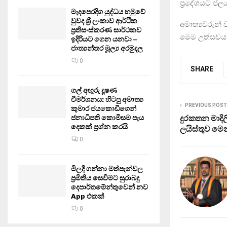
ප්‍රදේශයට ජ
මැදපෙරදිග යුද්ධය හමුවේ
වුවද ශ්‍රී ලංකාව ආර්ථික
අමාත්‍යවරුන්
ප්‍රතිසංස්කරණ සාර්ථකව
මෙම උත්සවය 
ඉදිරියට ගෙන යනවා –
ජාත්‍යන්තර මූල්‍ය අරමුදල
0
SHARE
ගල් අඟුරු දූෂණ
විමර්ශනය: හිටපු අමාත්‍ය
PREVIOUS POST
කුමාර ජයකොඩිගෙන්
දුරකතන මාදි
ජනාධිපති කොමිසම පැය
දෙකක් ප්‍රශ්න කරයි
ලයිස්තුව ම
0
මිලදී ගන්නා මත්පැන්වල
ප්‍රමිතිය සෙවීමට සුරාබදු
දෙපාර්තමේන්තුවෙන් නව
App එකක්
0