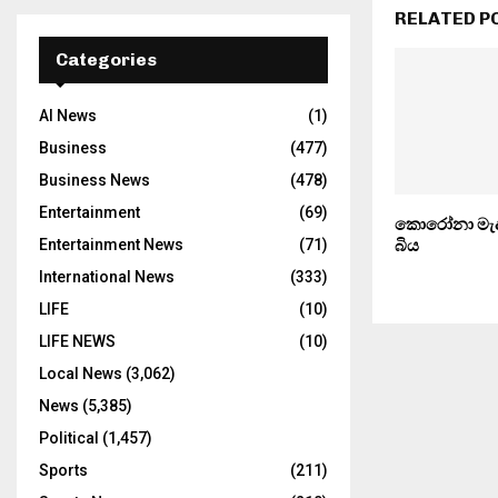
RELATED P
Categories
AI News
(1)
Business
(477)
Business News
(478)
Entertainment
(69)
කොරෝනා මැද
බිය
Entertainment News
(71)
International News
(333)
LIFE
(10)
LIFE NEWS
(10)
Local News
(3,062)
News
(5,385)
Political
(1,457)
Sports
(211)