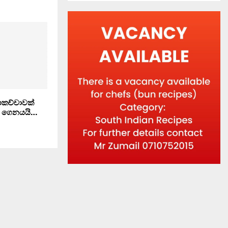
සාකච්චාවක්
ID ගෙනයයි…