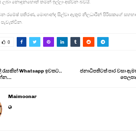
ලය ලබා නොදුනහොත් තමන් ඉල්ලා අස්වන බවයි.
 වන රමේෂ් පතිරණ, මොහාන්ද සිල්වා ඇතුළු නිලධාරීන් පිරිසකගේ සහභ
පැවැත්වින.
0
ලි රැසකින් Whatsapp ඉවතට..
ජනාධිපතිටත් පාර වසා ඇ
ෙන්න…
පෙලපාල
Maimoonar