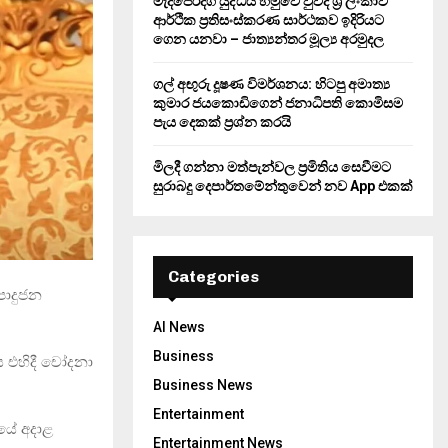
මැදපෙරදිග යුද්ධය හමුවේ වුවද ශ්‍රී ලංකාව
ආර්ථික ප්‍රතිසංස්කරණ සාර්ථකව ඉදිරියට
ගෙන යනවා – ජාත්‍යන්තර මූල්‍ය අරමුදල
ගල් අඟුරු දූෂණ විමර්ශනය: හිටපු අමාත්‍ය
කුමාර ජයකොඩිගෙන් ජනාධිපති කොමිසම
පැය දෙකක් ප්‍රශ්න කරයි
මිලදී ගන්නා මත්පැන්වල ප්‍රමිතිය සෙවීමට
සුරාබදු දෙපාර්තමේන්තුවෙන් නව App එකක්
Categories
පොදුජන
AI News
Business
ඇය එහිදී චෝදනා
Business News
Entertainment
ියේ අදාළ
Entertainment News