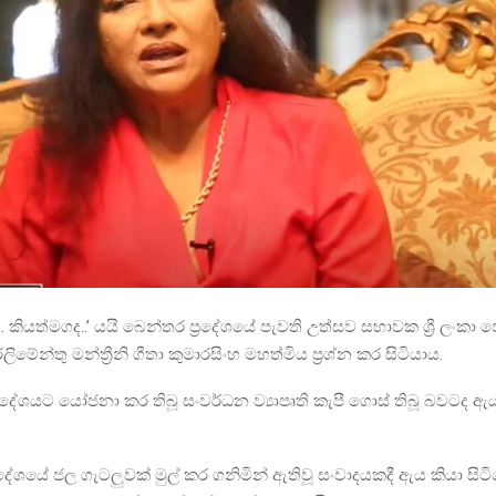
. කියත්මගද..’ යයි බෙන්තර ප්‍රදේශයේ පැවති උත්සව සභාවක ශ්‍රී ලංකා 
මේන්තු මන්ත්‍රීනි ගීතා කුමාරසිංහ මහත්මිය ප‍්‍රශ්න කර සිටියාය.
‍්‍රදේශයට යෝජනා කර තිබූ සංවර්ධන ව්‍යාපෘති කැපී ගොස් තිබූ බවටද 
දේශයේ ජල ගැටලුවක් මුල් කර ගනිමින් ඇතිවූ සංවාදයකදී ඇය කියා සිට