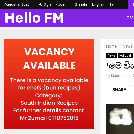
August 9, 2026
Sign in / Join
Sinhala
English
Tamil
Hello FM
HOM
Home
News
News
Political
‘මේ ව
by
Maimoonar
SHARE