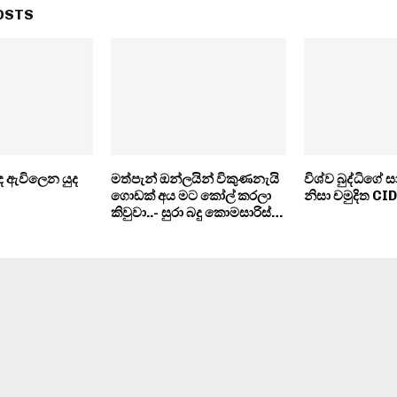
OSTS
 ඇවිලෙන යුද
මත්පැන් ඔන්ලයින් විකුණනැයි
විශ්ව බුද්ධිගේ 
ගොඩක් අය මට කෝල් කරලා
නිසා චමුදිත C
කිවුවා..- සුරා බදු කොමසාරිස්…