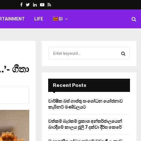
Facebook
Twitter
Linkedin
Youtube
Rss
RTAINMENT
LIFE
SI
S
e
a
’- ගීතා
S
r
c
E
h
Recent Posts
f
A
o
වාර්ෂික බස් ගාස්තු සංශෝධන යෝජනාව
r
R
කැබිනට් මණ්ඩලයට
:
C
වත්කම් බැරකම් ප්‍රකාශ අන්තර්ජාලයෙන්
බාරදීමේ කාලය ජූලි 7 දක්වා දීර්ඝ කෙරේ
H