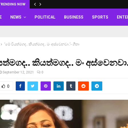
TRENDING NOW
E
NEWS
POLITICAL
BUSINESS
SPORTS
ENTE
‘මේ වියත්මගද.. කියත්මගද.. මං අස්වෙනවා..’- ගීතා
ියත්මගද.. කියත්මගද.. මං අස්වෙනවා..
September 12, 2021
0
0