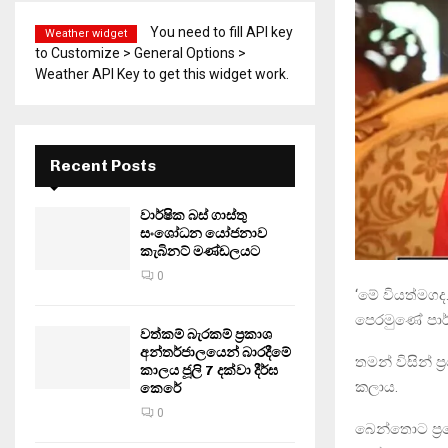
You need to fill API key
Weather widget
to Customize > General Options >
Weather API Key to get this widget work.
Recent Posts
වාර්ෂික බස් ගාස්තු
සංශෝධන යෝජනාව
කැබිනට් මණ්ඩලයට
0
‘මේ වියත්මගද.
පෙරමුණේ පාර්ලි
වත්කම් බැරකම් ප්‍රකාශ
අන්තර්ජාලයෙන් බාරදීමේ
තමන් විසින් ප
කාලය ජූලි 7 දක්වා දීර්ඝ
කලාය.
කෙරේ
0
බෙන්තොට ප්‍ර