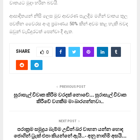
වාතයට මුදා හරින බවයි.
ආසාදිතයන් නිසි ලෙස මුව ආවරණ පැලදීම මගින් වාතය තුල
පවතින වෛරස අංශු ප්‍රමාණය 50% කින් අවම කළ හැකි බවද
ඔවුන් වැඩිදුරටත් පෙන්වා දී ඇත.
SHARE
0
PREVIOUS POST
සුරාසැල් විවෘත කිරීම වරදක් නොවේ… සුරාසැල් විවෘත
කිරීවේ වගකීම මා බාරගන්නවා..
NEXT POST
පරාක්‍රම සමුද්‍රය බැම්ම උඩින් බර වාහන යන්න හොඳ
ජොගින් ට‍්‍රැක් එපා කියන්නේ ඇයි..- අනු නාහිමි අසයි…