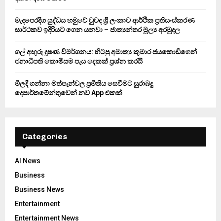
H
මැදපෙරදිග යුද්ධය හමුවේ වුවද ශ්‍රී ලංකාව ආර්ථික ප්‍රතිසංස්කරණ
සාර්ථකව ඉදිරියට ගෙන යනවා – ජාත්‍යන්තර මූල්‍ය අරමුදල
ගල් අඟුරු දූෂණ විමර්ශනය: හිටපු අමාත්‍ය කුමාර ජයකොඩිගෙන්
ජනාධිපති කොමිසම පැය දෙකක් ප්‍රශ්න කරයි
මිලදී ගන්නා මත්පැන්වල ප්‍රමිතිය සෙවීමට සුරාබදු
දෙපාර්තමේන්තුවෙන් නව App එකක්
Categories
AI News
Business
Business News
Entertainment
Entertainment News