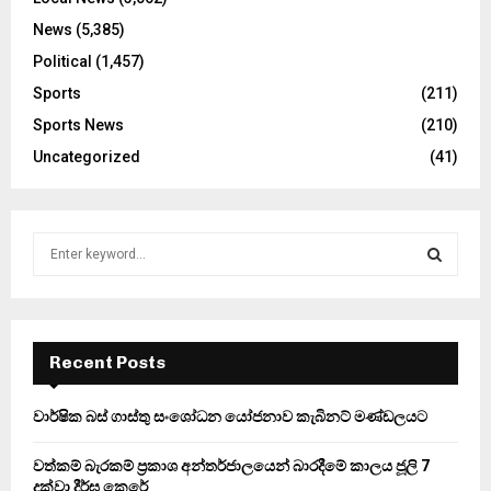
News
(5,385)
Political
(1,457)
Sports
(211)
Sports News
(210)
Uncategorized
(41)
S
e
a
S
r
c
E
h
Recent Posts
f
A
o
වාර්ෂික බස් ගාස්තු සංශෝධන යෝජනාව කැබිනට් මණ්ඩලයට
r
R
:
වත්කම් බැරකම් ප්‍රකාශ අන්තර්ජාලයෙන් බාරදීමේ කාලය ජූලි 7
C
දක්වා දීර්ඝ කෙරේ