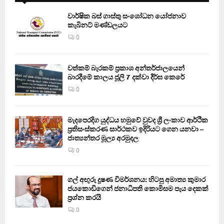
වාර්ෂික බස් ගාස්තු සංශෝධන යෝජනාව
කැබිනට් මණ්ඩලයට
0
වත්කම් බැරකම් ප්‍රකාශ අන්තර්ජාලයෙන්
බාරදීමේ කාලය ජූලි 7 දක්වා දීර්ඝ කෙරේ
0
මැදපෙරදිග යුද්ධය හමුවේ වුවද ශ්‍රී ලංකාව ආර්ථික
ප්‍රතිසංස්කරණ සාර්ථකව ඉදිරියට ගෙන යනවා –
ජාත්‍යන්තර මූල්‍ය අරමුදල
0
ගල් අඟුරු දූෂණ විමර්ශනය: හිටපු අමාත්‍ය කුමාර
ජයකොඩිගෙන් ජනාධිපති කොමිසම පැය දෙකක්
ප්‍රශ්න කරයි
0