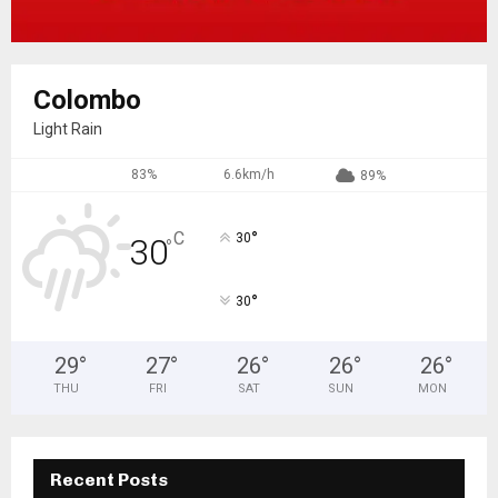
Colombo
Light Rain
83%
6.6km/h
89%
°
C
30
30
°
°
30
29
°
27
°
26
°
26
°
26
°
THU
FRI
SAT
SUN
MON
Recent Posts