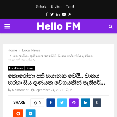
Sinhala
English
Tamil
Facebook
Twitter
Linkedin
Youtube
Rss
Hello FM
PRIMARY
MENU
Home
Local News
කොරෝනා අති භයානක වෙයි.. වාතය හරහා සිය ගුණයක
වේගයකින් පැතිරේ…
Local News
News
කොරෝනා අති භයානක වෙයි.. වාතය
හරහා සිය ගුණයක වේගයකින් පැතිරේ…
by
Maimoonar
September 24, 2021
2
SHARE
0