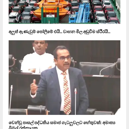
අලුත් ඇණැවුම් පෝලිමේ එයි.. වාහන මිල අඩුවීම ස්ථිරයි..
වෙන්වූ පාසල් පද්ධතිය සමාජ ගැටලුවලට හේතුවක්: අමාත්‍ය
බිමල් රත්නායක