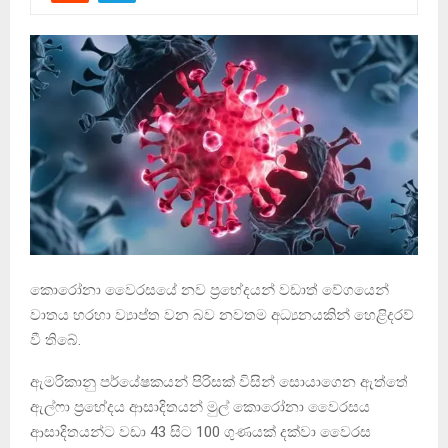
කොරෝනා වෛරසයේ නව ප්‍රභේදයන් වඩාත් වේගයෙන්
වාතය හරහා ව්‍යාප්ත වන බව නවතම අධ්‍යනයකින් හෙළිදරව්
වී තිබේ.
ඇමරිකානු පර්යේෂකයන් පිරිසක් විසින් සොයාගෙන ඇත්තේ
ඇල්ෆා ප්‍රභේදය ආසාදිතයන් මුල් කොරෝනා වෛරසය
ආසාදිතයන්ට වඩා 43 සිට 100 ගුණයක් දක්වා වෛරස