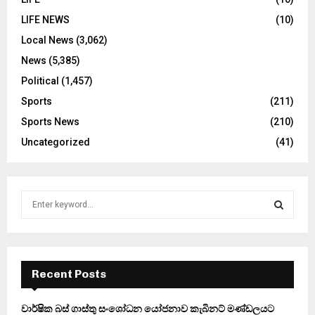
LIFE NEWS
(10)
Local News
(3,062)
News
(5,385)
Political
(1,457)
Sports
(211)
Sports News
(210)
Uncategorized
(41)
S
e
a
S
r
c
E
h
Recent Posts
f
A
o
වාර්ෂික බස් ගාස්තු සංශෝධන යෝජනාව කැබිනට් මණ්ඩලයට