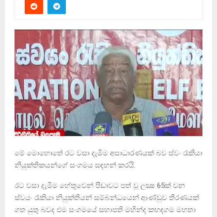
මේ මොහොතේ රට වසා දැමීම අසාධාරණයක් බව ස්වං රැකියා
නියුක්තිකයන්ගේ සංගමය සඳහන් කරයි.
රට වසා දැමීම හේතුවෙන් පීඩාවට පත් වූ ලක්‍ෂ 65ක් වන
ස්වයං රැකියා නියුක්තියන් සම්බන්ධයෙන් ආණ්ඩුව තීරණයක්
ගත යුතු බවද එම සංගමයේ සභාපති මහින්ද කහඳගම මහතා