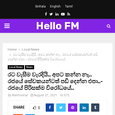
Sinhala
English
Tamil
Facebook
Twitter
Linkedin
Youtube
Rss
Hello FM
PRIMARY
MENU
Home
Local News
රට වැසීම වැරදියි.. අපට කන්න නෑ.. රජයේ සේවකයන්ටත් පඩි
දෙන්න එපා..- රජයේ පිරිසක්ම විරෝධයේ..
Local News
News
රට වැසීම වැරදියි.. අපට කන්න නෑ..
රජයේ සේවකයන්ටත් පඩි දෙන්න එපා..-
රජයේ පිරිසක්ම විරෝධයේ..
by
Maimoonar
August 21, 2021
575
SHARE
0