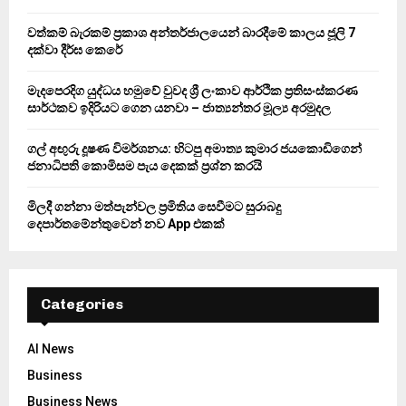
r
R
:
වත්කම් බැරකම් ප්‍රකාශ අන්තර්ජාලයෙන් බාරදීමේ කාලය ජූලි 7
C
දක්වා දීර්ඝ කෙරේ
H
මැදපෙරදිග යුද්ධය හමුවේ වුවද ශ්‍රී ලංකාව ආර්ථික ප්‍රතිසංස්කරණ
සාර්ථකව ඉදිරියට ගෙන යනවා – ජාත්‍යන්තර මූල්‍ය අරමුදල
ගල් අඟුරු දූෂණ විමර්ශනය: හිටපු අමාත්‍ය කුමාර ජයකොඩිගෙන්
ජනාධිපති කොමිසම පැය දෙකක් ප්‍රශ්න කරයි
මිලදී ගන්නා මත්පැන්වල ප්‍රමිතිය සෙවීමට සුරාබදු
දෙපාර්තමේන්තුවෙන් නව App එකක්
Categories
AI News
Business
Business News