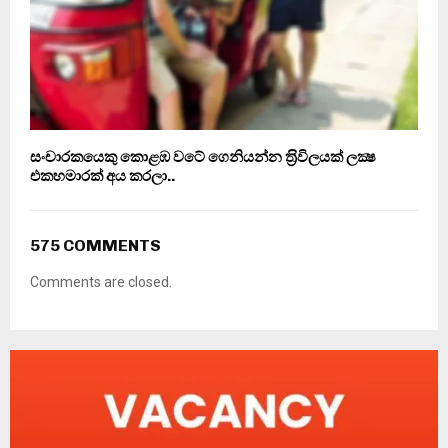
සංචාරකයෙකු කොළඹ වටේ ගෙනියන්න ත‍්‍රිවිලයක් ලක්‍ෂ
එකහමාරක් අය කරලා..
575 COMMENTS
Comments are closed.