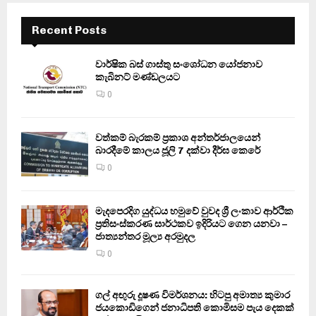
Recent Posts
වාර්ෂික බස් ගාස්තු සංශෝධන යෝජනාව
කැබිනට් මණ්ඩලයට
0
වත්කම් බැරකම් ප්‍රකාශ අන්තර්ජාලයෙන්
බාරදීමේ කාලය ජූලි 7 දක්වා දීර්ඝ කෙරේ
0
මැදපෙරදිග යුද්ධය හමුවේ වුවද ශ්‍රී ලංකාව ආර්ථික
ප්‍රතිසංස්කරණ සාර්ථකව ඉදිරියට ගෙන යනවා –
ජාත්‍යන්තර මූල්‍ය අරමුදල
0
ගල් අඟුරු දූෂණ විමර්ශනය: හිටපු අමාත්‍ය කුමාර
ජයකොඩිගෙන් ජනාධිපති කොමිසම පැය දෙකක්