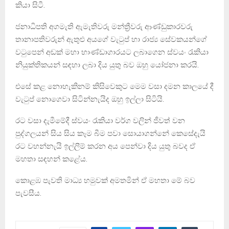
කියා සිටී.
ජනාධිපති අගමැති ඇමැතිවරු මන්ත්‍රීවරු ආණ්ඩුකාරවරු
තානාපතිවරුන් ඇතුළු අයගේ වැටුප් හා රාජ්‍ය සේවකයන්ගේ
වටුපෙන් අඩක් මහා භාණ්ඩාගාරයට ලබාගෙන ස්වයං රැකියා
නියුක්තිකයන් සඳහා ලබා දිය යුතු බව ඔහු යෝජනා කරයි.
එසේ කළ නොහැකිනම් කිසිවෙකුට මෙම වසා දමන කාලයේ දී
වැටුප් නොගෙවා සිටින්නැයිද ඔහු ඉල්ලා සිටියි.
රට වසා දැමීමේදී ස්වයං රැකියා වර්ග වලින් ජීවත් වන
පුද්ගලයන් සිය සිය කෑම බීම පවා සොයාගන්නේ කෙසේදැයි
රට වහන්නැයි ඉල්ලීම් කරන අය පෙන්වා දිය යුතු බවද ඒ
මහතා සඳහන් කළේය.
කොළඹ පැවති මාධ්‍ය හමුවක් අමතමින් ඒ මහතා මේ බව
පැවසීය.