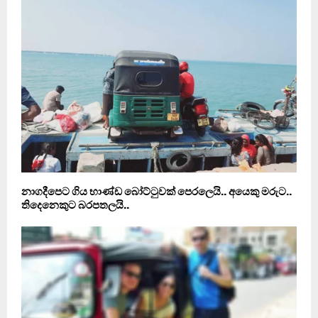
නාගදීපෙට ගිය භාණ්ඩ බෝට්ටුවක් පෙරලෙයි.. අයෙකු මරුට..
තිදෙනෙකුට බරපතලයි..