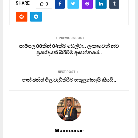
SHARE
0
PREVIOUS POST
සාම්පල 88කින් 84ක්ම ඩෙල්ටා.. ලංකාවෙන් නව
ප‍්‍රභේදයක් බිහිවීම ආසන්නයේ..
NEXT POST
පාන් බනිස් මිල වැඩිකිරීම හකුලන්නැයි කියයි..
Maimoonar