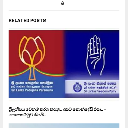
RELATED POSTS
ශ‍්‍රීලනිපය වෙනම තරග කරනු.. අපට කොන්දේසි එපා.. –
පොහොට්ටුව කියයි..