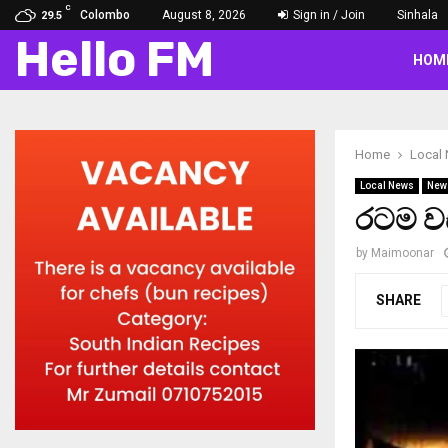
C
Colombo
August 8, 2026
Sign in / Join
Sinhala
29.5
Hello FM
HOM
Home
Local
Local News
New
රටම වස
by
Maimoonar
SHARE