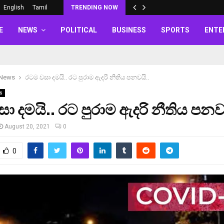
English
Tamil
TRENDING NOW
E
NEWS
POLITICAL
BUSINESS
SPORTS
ENTE
 News
රටම වසා දමයි.. රට පුරාම ඇදරි නීතිය පනවයි..
s
ා දමයි.. රට පුරාම ඇදරි නීතිය පනව
August 20, 2021
0
0