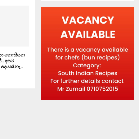
යන නොතියන
.. අපට
දෙයක් නෑ..-