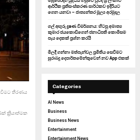
මැදපෙරදිග යුද්ධය හමුවේ වුවද ශ්‍රී ලංකාව
ආර්ථික ප්‍රතිසංස්කරණ සාර්ථකව ඉදිරියට
ගෙන යනවා – ජාත්‍යන්තර මූල්‍ය අරමුදල
ගල් අඟුරු දූෂණ විමර්ශනය: හිටපු අමාත්‍ය
කුමාර ජයකොඩිගෙන් ජනාධිපති කොමිසම
පැය දෙකක් ප්‍රශ්න කරයි
මිලදී ගන්නා මත්පැන්වල ප්‍රමිතිය සෙවීමට
සුරාබදු දෙපාර්තමේන්තුවෙන් නව App එකක්
Categories
පැනවීමට තීරණය
AI News
Business
් ක්‍රියාත්මක
Business News
Entertainment
Entertainment News