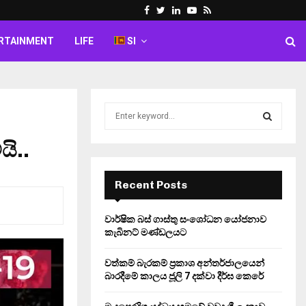
Facebook
Twitter
Linkedin
Youtube
Rss
RTAINMENT
LIFE
SI
S
e
a
යි..
S
r
c
E
h
Recent Posts
f
A
o
වාර්ෂික බස් ගාස්තු සංශෝධන යෝජනාව
r
R
කැබිනට් මණ්ඩලයට
:
C
වත්කම් බැරකම් ප්‍රකාශ අන්තර්ජාලයෙන්
බාරදීමේ කාලය ජූලි 7 දක්වා දීර්ඝ කෙරේ
H