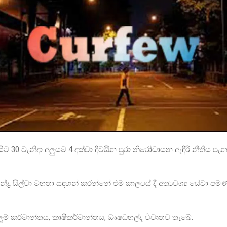
.00 සිට 30 වැනිදා අලුයම 4 දක්වා දිවයින පුරා නිරෝධායන ඇඳිරි නීතිය 
්ද්‍ර සිල්වා මහතා සඳහන් කරන්නේ එම කාලයේ දී අත්‍යවශ්‍ය සේවා පමණක
ම් කර්මාන්තය, කෘෂිකර්මාන්තය, ඖෂධහල්ද විවෘතව තැබේ.