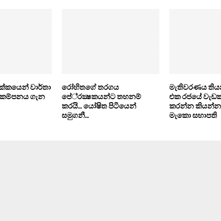
රික්කයෙන් වාර්තා
රෝහිතගේ තරගය
මැතිවරණය ති
භූකම්පනය ගැන
පේ‍්‍රක්‍ෂකයන්ට තහනම්
එක රජයේ වැඩක්
කරයි.. යෝෂිත පිටියෙන්
කරන්න කියන්න 
සමුගනී..
මැකො සභාපති