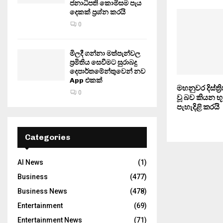
ජනාධිපති කොමිසම පැය
දෙකක් ප්‍රශ්න කරයි
0
මිලදී ගන්නා මත්පැන්වල
ප්‍රමිතිය සෙවීමට සුරාබදු
දෙපාර්තමේන්තුවෙන් නව
App එකක්
මහනුවර දිස්ත්‍
0
වූ බව කියන 
පැහැදිළි කරයි
Categories
AI News
(1)
Business
(477)
Business News
(478)
Entertainment
(69)
Entertainment News
(71)