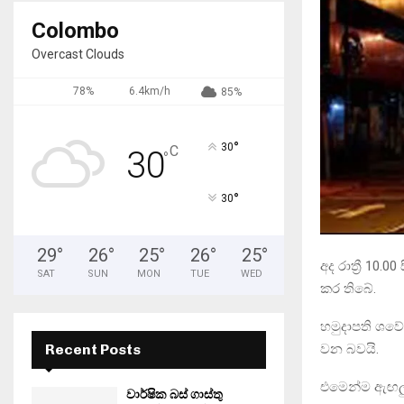
Colombo
Overcast Clouds
78%
6.4km/h
85%
°
30
C
30
°
°
30
29
°
26
°
25
°
26
°
25
°
අද රාත්‍රී 10
SAT
SUN
MON
TUE
WED
කර තිබේ.
හමුදාපති ශවේන
වන බවයි.
Recent Posts
එමෙන්ම ඇඟලු
වාර්ෂික බස් ගාස්තු