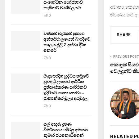
සංශෝධන යෝජනාව
අමාත්‍ය කෙහෙ
කැබිනට් මණ්ඩලයට
තීරණය කර ඇ
0
වත්කම් බැරකම් ප්‍රකාශ
SHARE
අන්තර්ජාලයෙන් බාරදීමේ
කාලය ජූලි 7 දක්වා දීර්ඝ
කෙරේ
PREVIOUS POST
0
කොළඹ සියළු
වෙලදුන්ට කිය
මැදපෙරදිග යුද්ධය හමුවේ
වුවද ශ්‍රී ලංකාව ආර්ථික
ප්‍රතිසංස්කරණ සාර්ථකව
ඉදිරියට ගෙන යනවා –
ජාත්‍යන්තර මූල්‍ය අරමුදල
0
ගල් අඟුරු දූෂණ
විමර්ශනය: හිටපු අමාත්‍ය
කුමාර ජයකොඩිගෙන්
RELATED P