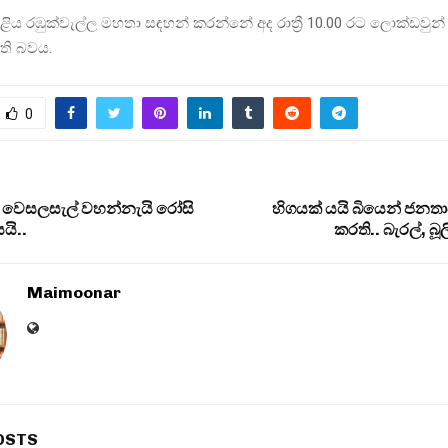
ළිය රඹුක්වැල්ල මහතා සඳහන් කරන්නේ අද රාත්‍රී 10.00 රට ලොක්ඩවුන්
ති බවය.
0
 වෙසලසැල් වහන්නැයි රෝසි
හිගයක් යයි බියෙන් ජනතා
යි..
කරති.. බැරල්, බූල
Maimoonar
OSTS