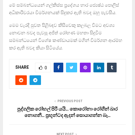
මේ සම්බන්ධයෙන් ගල්කිස්ස ප්‍රදේශය භාර ජ්‍යෙෂ්ඨ පොලිස්
අධිකාරීවරයා විමර්ශනයක් සිදුකර ඇති බවද ඔහු පැවසීය.
මෙම චැරදි පුවත පිළිබඳව කිසිවෙකු කලබල වීමට අවශ්‍ය
නොවන බවද පැවසූ අජිත් රෝහණ මහතා සිදුවීම
සම්බන්ධයෙන් විශේෂ කණ්ඩායමක් මගින් විමර්ශන ආරම්භ
කර ඇති බවද කියා සිටියේය.
SHARE
0
PREVIOUS POST
පුද්ගලික රෝහල් පිරී යයි.. කොරෝනා රෝගීන් බාර
නොගනී.. ප‍්‍රභූන්ටද ඇදන් සොයාගන්න බෑ..
NEXT POST