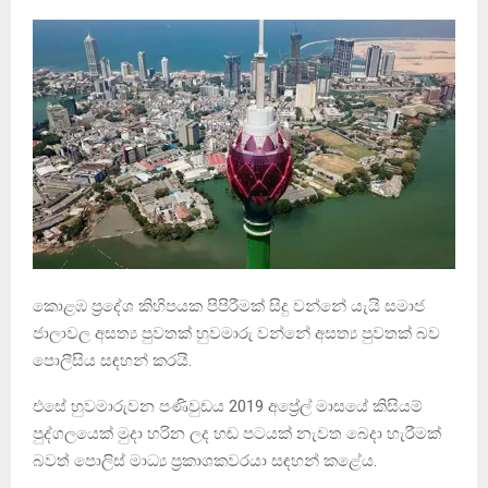
කොළඹ ප්‍රදේශ කිහිපයක පිපිරීමක් සිදු වන්නේ යැයි සමාජ
ජාලාවල අසත්‍ය පුවතක් හුවමාරු වන්නේ අසත්‍ය පුවතක් බව
පොලීසිය සඳහන් කරයි.
එසේ හුවමාරුවන පණිවුඩය 2019 අප්‍රේල් මාසයේ කිසියම්
පුද්ගලයෙක් මුදා හරින ලද හඬ පටයක් නැවත බෙදා හැරීමක්
බවත් පොලිස් මාධ්‍ය ප්‍රකාශකවරයා සඳහන් කළේය.