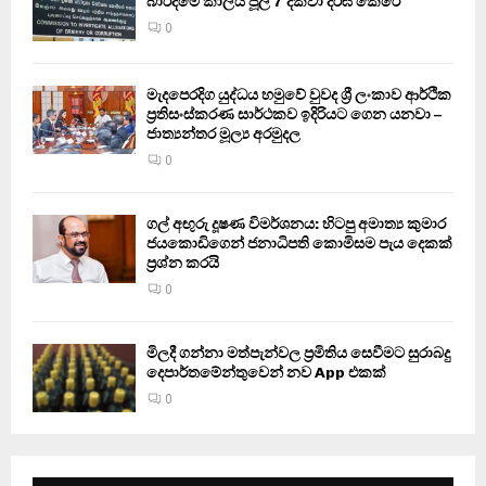
බාරදීමේ කාලය ජූලි 7 දක්වා දීර්ඝ කෙරේ
0
මැදපෙරදිග යුද්ධය හමුවේ වුවද ශ්‍රී ලංකාව ආර්ථික
ප්‍රතිසංස්කරණ සාර්ථකව ඉදිරියට ගෙන යනවා –
ජාත්‍යන්තර මූල්‍ය අරමුදල
0
ගල් අඟුරු දූෂණ විමර්ශනය: හිටපු අමාත්‍ය කුමාර
ජයකොඩිගෙන් ජනාධිපති කොමිසම පැය දෙකක්
ප්‍රශ්න කරයි
0
මිලදී ගන්නා මත්පැන්වල ප්‍රමිතිය සෙවීමට සුරාබදු
දෙපාර්තමේන්තුවෙන් නව App එකක්
0