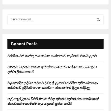
S
e
a
S
r
c
E
h
Recent Posts
f
A
o
වාර්ෂික බස් ගාස්තු සංශෝධන යෝජනාව කැබිනට් මණ්ඩලයට
r
R
:
වත්කම් බැරකම් ප්‍රකාශ අන්තර්ජාලයෙන් බාරදීමේ කාලය ජූලි 7
C
දක්වා දීර්ඝ කෙරේ
H
මැදපෙරදිග යුද්ධය හමුවේ වුවද ශ්‍රී ලංකාව ආර්ථික ප්‍රතිසංස්කරණ
සාර්ථකව ඉදිරියට ගෙන යනවා – ජාත්‍යන්තර මූල්‍ය අරමුදල
ගල් අඟුරු දූෂණ විමර්ශනය: හිටපු අමාත්‍ය කුමාර ජයකොඩිගෙන්
ජනාධිපති කොමිසම පැය දෙකක් ප්‍රශ්න කරයි