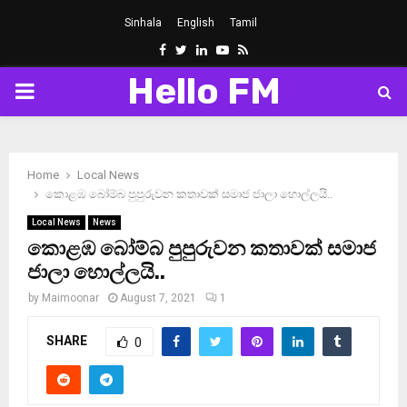
Sinhala
English
Tamil
Facebook
Twitter
Linkedin
Youtube
Rss
Hello FM
PRIMARY
MENU
Home
Local News
කොළඹ බෝම්බ පුපුරුවන කතාවක් සමාජ ජාලා හොල්ලයි..
Local News
News
කොළඹ බෝම්බ පුපුරුවන කතාවක් සමාජ
ජාලා හොල්ලයි..
by
Maimoonar
August 7, 2021
1
SHARE
0