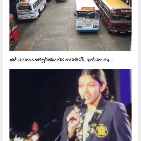
බස් ධාවනය සම්පූර්ණයන්ම නවත්වයි.. ඉන්ධන නෑ…