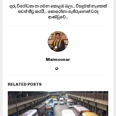
ගුරු විරෝධතා පා ගමන කොළඹ බලා.. විසදුමක් නැතොත්
තවත් තීව‍්‍ර කරයි.. කොරෝනා පැතිරුනොත් වරද
ආණ්ඩුවේ..
Maimoonar
RELATED POSTS