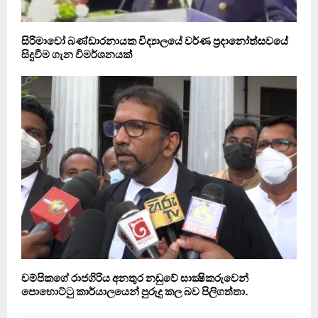
සිරිමාවෝ බණ්ඩාරනායක විද්‍යාලයේ වර්ණ ප්‍රදානෝත්සවයේ
සිදුවීම ගැන විමර්ශනයක්
චම්පිකගේ රාජගිරිය අනතුර නඩුවේ සාක්‍ෂිකරුවෙන්
පොහොට්ටු කාර්යාලයෙන් පුරුදු කල බව පිලිගත්තා.