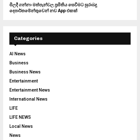
මිලදී ගන්නා මත්පැන්වල ප්‍රමිතිය සෙවීමට සුරාබදු
දෙපාර්තමේන්තුවෙන් නව App එකක්
Categories
AI News
Business
Business News
Entertainment
Entertainment News
International News
LIFE
LIFE NEWS
Local News
News