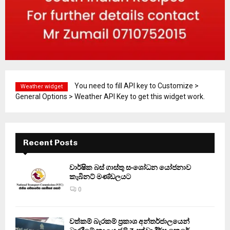
You need to fill API key to Customize >
Weather widget
General Options > Weather API Key to get this widget work.
Recent Posts
වාර්ෂික බස් ගාස්තු සංශෝධන යෝජනාව
කැබිනට් මණ්ඩලයට
0
වත්කම් බැරකම් ප්‍රකාශ අන්තර්ජාලයෙන්