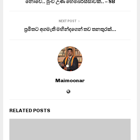
නොවේ.. පුංචි උණ හෙම්බිරිස්සාවක්.. – SB
NEXT POST
ප‍්‍රමිතට අගමැති මහින්දගෙන් තව තනතුරක්…
Maimoonar
RELATED POSTS