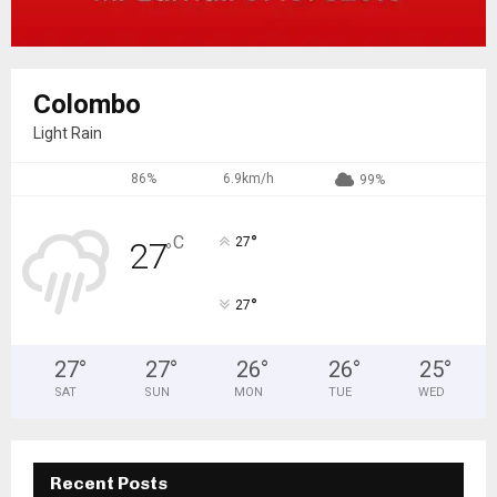
Colombo
Light Rain
86%
6.9km/h
99%
°
C
27
27
°
°
27
27
°
27
°
26
°
26
°
25
°
SAT
SUN
MON
TUE
WED
Recent Posts