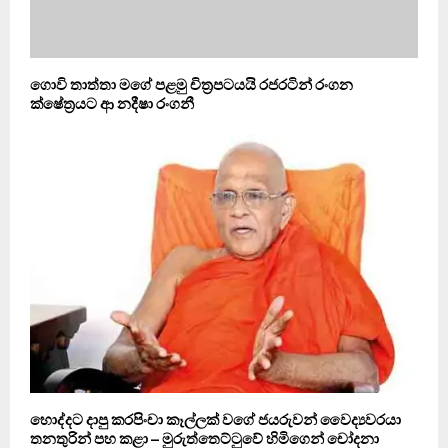
ගොවි තාත්තා ම‍ගේ පළමු චිත්‍රපටයයි රජරටින් රංගන
ක්ෂේත්‍රයට ආ නදීෂා රංගනී
හොද්දට දාපු කරපිංචා කෑල්ලක් වගේ ජයරුවන් වෛද්‍යවරයා
තනතුරින් පහ කළා – මුරුත්තෙට්ටුවේ හිමිගෙන් චෝදනා