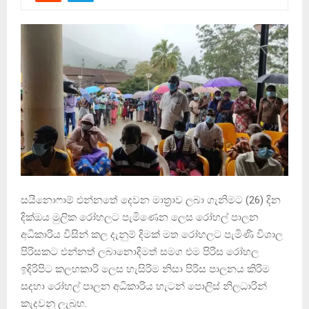
සයිනොෆාම් එන්නතේ දෙවන මාත්‍රාව ලබා ගැනිමට (26) දින
දික්ඔය මුලික රෝහලට පැමිණෙන ලෙස රෝහල් පාලන
අධිකාරිය විසින් කල දැනුම් දිමක් මත රෝහලට පැමිණි විශාල
පිරිසකට එන්නත් ලබානොදිමත් සමග එම පිරිස රෝහල
ඉදිරිපිට කලහකාරි ලෙස හැසිරිම නිසා පිරිස පාලනය කිරිම
සදහා රෝහල් පාලන අධිකාරිය හැටන් පොලිස් නිලධාරින්
කැදවනු ලැබුහ.