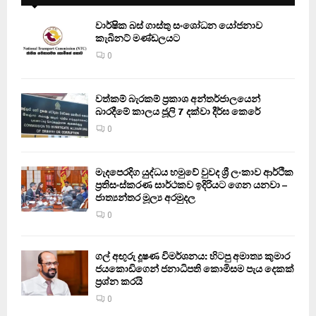
වාර්ෂික බස් ගාස්තු සංශෝධන යෝජනාව
කැබිනට් මණ්ඩලයට
0
වත්කම් බැරකම් ප්‍රකාශ අන්තර්ජාලයෙන්
බාරදීමේ කාලය ජූලි 7 දක්වා දීර්ඝ කෙරේ
0
මැදපෙරදිග යුද්ධය හමුවේ වුවද ශ්‍රී ලංකාව ආර්ථික
ප්‍රතිසංස්කරණ සාර්ථකව ඉදිරියට ගෙන යනවා –
ජාත්‍යන්තර මූල්‍ය අරමුදල
0
ගල් අඟුරු දූෂණ විමර්ශනය: හිටපු අමාත්‍ය කුමාර
ජයකොඩිගෙන් ජනාධිපති කොමිසම පැය දෙකක්
ප්‍රශ්න කරයි
0