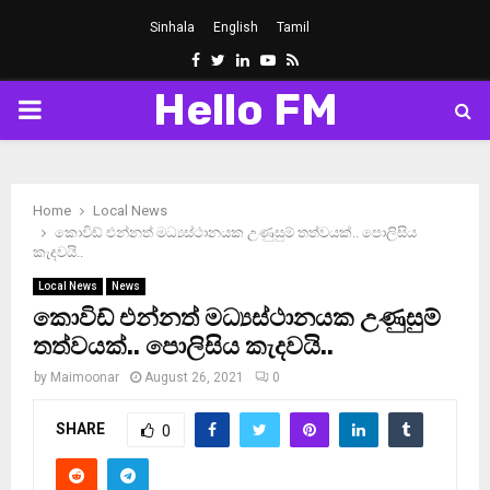
Sinhala
English
Tamil
Facebook
Twitter
Linkedin
Youtube
Rss
Hello FM
PRIMARY
MENU
Home
Local News
කොවිඩ් එන්නත් මධ්‍යස්ථානයක උණුසුම් තත්වයක්.. පොලිසිය
කැදවයි..
Local News
News
කොවිඩ් එන්නත් මධ්‍යස්ථානයක උණුසුම්
තත්වයක්.. පොලිසිය කැදවයි..
by
Maimoonar
August 26, 2021
0
SHARE
0