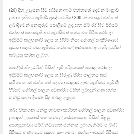
(26) දින උදැසන සිට සයිනොෆාම් එන්නතේ දෙවන මාත්‍රාව
ලබා ගැනිමට පැමිණි ප්‍රදේශවාසින් 300 දෙනෙකුට එන්නත්
ලබාදිමෙන් අනතුරුව පොලිමේ උදැසන සිට රැදි සිටි පිරිසට
එන්නත් නොමැති බව පැවසිමත් සමග එම පිරිස රෝහල
ඉදිරිපිට කලහකාරි ලෙස හැසිරිම නිසා රොහල් සංකිර්ණයේ
ප්‍රධාන දොර වසා දැමිමට රෝහලේ ආරක්ෂක අංශ නිලධාරින්
කටයුතු කරනු ලැබුහ.
පොලිස් නිලධාරින් විසින් දැඩි පරිශ්‍රමයක් යොදා රෝහල
ඉදිරිපිට කලහකාරි ලෙස හැසිරුණු පිරිස පාලනය කර
සයිනොෆාම් එන්නතේ දෙවන මාත්‍රාව ලබා ගැනිමට පැමිණි
පිරිසට රෝහල් පාලන අධිකාරිය විසින් ලබාදුන් අංක සහිත
තුන්ඩු බෙදා දිමක්ද සිදු කරනු ලැබුහ.
ශබ්ද විකාශන යන්ත්‍ර භාවිතා කරමින් රෝහල් පාලන අධිකාරිය
ලබාදුන් උපදෙස් මත රෝහල් සේවකයෙකු විසින් සිදු වු
අපහසුතාවය සම්බන්ධයෙන් එන්නත ලබාගැනිමට පැමිණි
පිරිසට කණගාටුව ප්‍රකාශ කල අතර , තුන්ඩු ලබාගත් පිරිසට