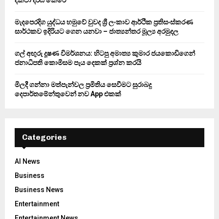
H
මැදපෙරදිග යුද්ධය හමුවේ වුවද ශ්‍රී ලංකාව ආර්ථික ප්‍රතිසංස්කරණ
සාර්ථකව ඉදිරියට ගෙන යනවා – ජාත්‍යන්තර මූල්‍ය අරමුදල
ගල් අඟුරු දූෂණ විමර්ශනය: හිටපු අමාත්‍ය කුමාර ජයකොඩිගෙන්
ජනාධිපති කොමිසම පැය දෙකක් ප්‍රශ්න කරයි
මිලදී ගන්නා මත්පැන්වල ප්‍රමිතිය සෙවීමට සුරාබදු
දෙපාර්තමේන්තුවෙන් නව App එකක්
Categories
AI News
Business
Business News
Entertainment
Entertainment News