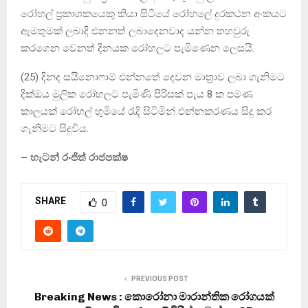
රෝහල් ප්‍රකාශකයෙකු කියා සිටියේ රෝහලේ දුරකථන අංකයට
ඇමතුමක් ලබාදි එනනත් ලබාදෙනවාද යන්න තහවුරු
කරගෙන වෙනත් දිනයක රෝහලට පැමිණෙන ලෙසයි.
(25) දිනද සයිනොෆාම් එන්නතේ දෙවන මාත්‍රාව ලබා ගැනිමට
දික්ඔය මුලික රෝහලට පැමිණි පිරිසක් පැය 8 ක පමණ
කාලයක් රෝහල් භුමියේ රැදි සිටිමින් එන්නකරණය සිදු කර
ගැනිමට සිදුවිය.
– හැටන් රංජිත් රාජපක්ෂ
SHARE
0
PREVIOUS POST
Breaking News : කොරෝනා මාරාන්තික රෝගයක්