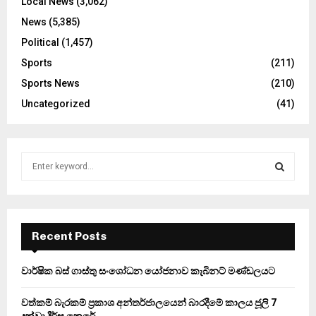
Local News
(3,062)
News
(5,385)
Political
(1,457)
Sports
(211)
Sports News
(210)
Uncategorized
(41)
S
e
a
S
r
c
E
h
Recent Posts
f
A
o
වාර්ෂික බස් ගාස්තු සංශෝධන යෝජනාව කැබිනට් මණ්ඩලයට
r
R
:
වත්කම් බැරකම් ප්‍රකාශ අන්තර්ජාලයෙන් බාරදීමේ කාලය ජූලි 7
C
දක්වා දීර්ඝ කෙරේ