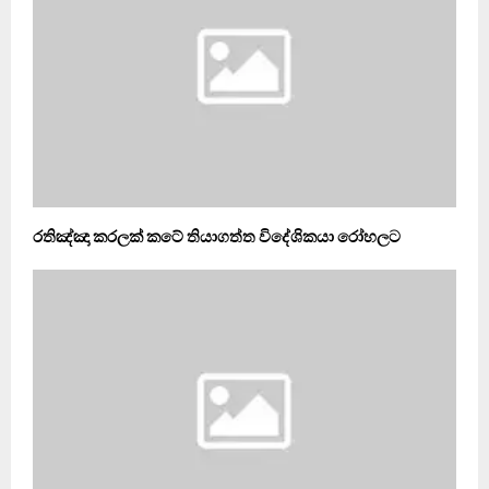
රතිඤ්ඤා කරලක් කටේ තියාගත්ත විදේශිකයා රෝහලට