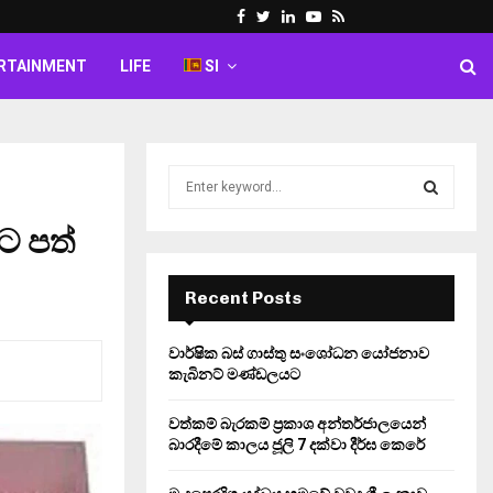
Facebook
Twitter
Linkedin
Youtube
Rss
RTAINMENT
LIFE
SI
S
e
a
ට පත්
S
r
c
E
h
Recent Posts
f
A
o
වාර්ෂික බස් ගාස්තු සංශෝධන යෝජනාව
r
R
කැබිනට් මණ්ඩලයට
:
C
වත්කම් බැරකම් ප්‍රකාශ අන්තර්ජාලයෙන්
බාරදීමේ කාලය ජූලි 7 දක්වා දීර්ඝ කෙරේ
H