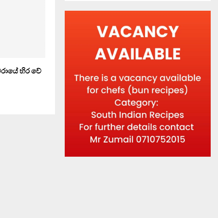
 වරායේ හිර වේ