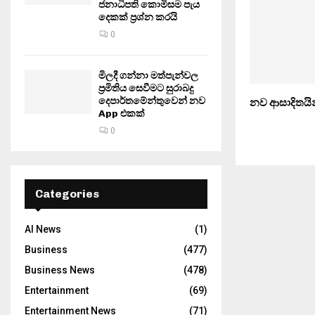
ජනාධිපති කොමිසම පැය
දෙකක් ප්‍රශ්න කරයි
0
මිලදී ගන්නා මත්පැන්වල
ප්‍රමිතිය සෙවීමට සුරාබදු
දෙපාර්තමේන්තුවෙන් නව
නව ආසාදිතයින
App එකක්
0
Categories
AI News
(1)
Business
(477)
Business News
(478)
Entertainment
(69)
Entertainment News
(71)