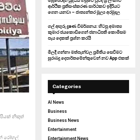
මැදපෙරදිග යුද්ධය හමුවේ වුවද ශ්‍රී ලංකාව
ආර්ථික ප්‍රතිසංස්කරණ සාර්ථකව ඉදිරියට
ගෙන යනවා – ජාත්‍යන්තර මූල්‍ය අරමුදල
ගල් අඟුරු දූෂණ විමර්ශනය: හිටපු අමාත්‍ය
කුමාර ජයකොඩිගෙන් ජනාධිපති කොමිසම
පැය දෙකක් ප්‍රශ්න කරයි
මිලදී ගන්නා මත්පැන්වල ප්‍රමිතිය සෙවීමට
සුරාබදු දෙපාර්තමේන්තුවෙන් නව App එකක්
Categories
AI News
Business
ියක් නිකුත්
Business News
Entertainment
් රෝහල්
Entertainment News