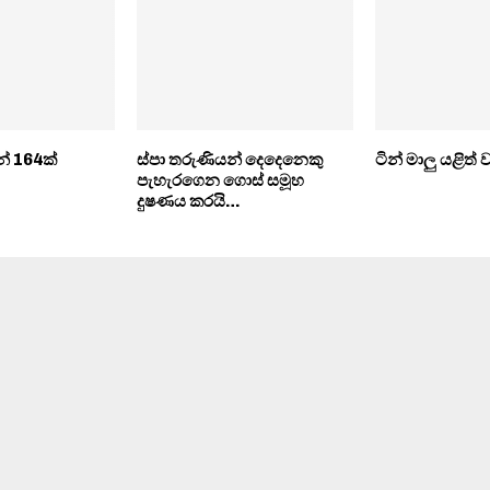
් 164ක්
ස්පා තරුණියන් දෙදෙනෙකු
ටින් මාලු යළිත්
පැහැරගෙන ගොස් සමූහ
දුෂණය කරයි…