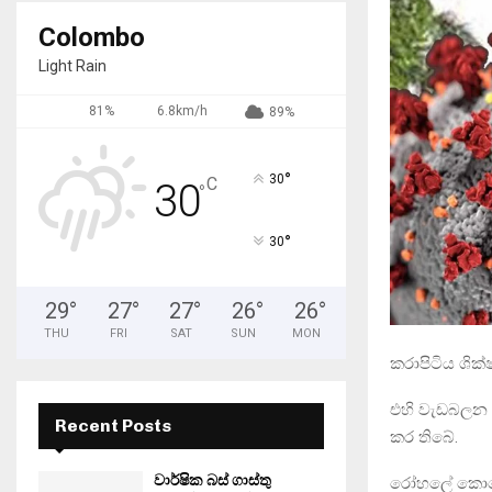
Colombo
Light Rain
81%
6.8km/h
89%
°
30
C
30
°
°
30
29
°
27
°
27
°
26
°
26
°
THU
FRI
SAT
SUN
MON
කරාපිටිය ශික
එහි වැඩබලන අ
Recent Posts
කර තිබේ.
වාර්ෂික බස් ගාස්තු
රෝහලේ කොරෝන