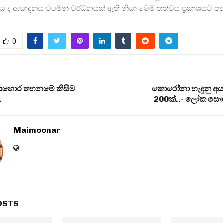
ය ද ආසාදනය වීමෙන් වර්ධනයක් ඇති නිසා මෙම තත්වය ප්‍රකාශයට ප
0
ොහොර තහනමේ කිසිම
කොරෝනා හැදුනු අය
.
200ක්..- ලෝක සෞඛ
Maimoonar
OSTS