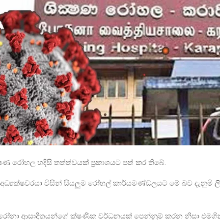
්ෂණ රෝහල හදිසි තත්ත්වයක් ප්‍රකාශයට පත් කර තිබේ.
ධ්‍යක්ෂවරයා විසින් සියලුම රෝහල් කාර්යමණ්ඩලයට මේ බව දැනුමි ලිප
ා ආසාදිතයන්ගේ ක්ෂණික වර්ධනයක් පෙන්නුම් කරන නිසා එමගින