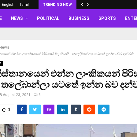
English
Tamil
TRENDING NOW
E
NEWS
POLITICAL
BUSINESS
SPORTS
ENTE
 News
යෙන් එන්න ලාංකිකයන් පිරිසක් බෑ කියති.. තලේබාන්ලා යටතේ ඉන්න බව දන්වති..
s
ස්තානයෙන් එන්න ලාංකිකයන් පිරිස
. තලේබාන්ලා යටතේ ඉන්න බව දන්ව
August 23, 2021
6
0