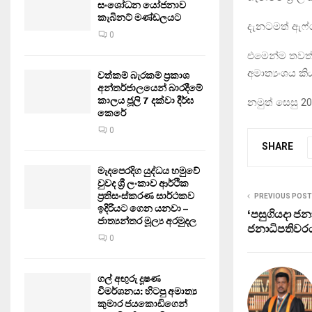
සංශෝධන යෝජනාව
කැබිනට් මණ්ඩලයට
දැනටමත් ඇෆ්ග
0
එමෙන්ම තවත් 
අමාත්‍යංශය කිය
වත්කම් බැරකම් ප්‍රකාශ
අන්තර්ජාලයෙන් බාරදීමේ
කාලය ජූලි 7 දක්වා දීර්ඝ
නමුත් සෙසු 2
කෙරේ
0
SHARE
මැදපෙරදිග යුද්ධය හමුවේ
වුවද ශ්‍රී ලංකාව ආර්ථික
ප්‍රතිසංස්කරණ සාර්ථකව
PREVIOUS POST
ඉදිරියට ගෙන යනවා –
‘පසුගියදා ජ
ජාත්‍යන්තර මූල්‍ය අරමුදල
ජනාධිපතිවර
0
ගල් අඟුරු දූෂණ
විමර්ශනය: හිටපු අමාත්‍ය
කුමාර ජයකොඩිගෙන්