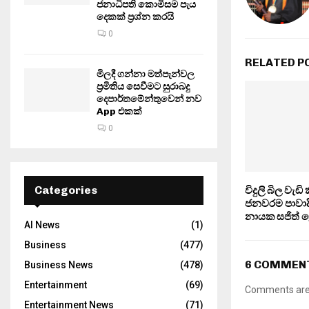
ජනාධිපති කොමිසම පැය
දෙකක් ප්‍රශ්න කරයි
0
RELATED P
මිලදී ගන්නා මත්පැන්වල
ප්‍රමිතිය සෙවීමට සුරාබදු
දෙපාර්තමේන්තුවෙන් නව
App එකක්
0
Categories
විදුලි බිල වැඩ
ජනවරම පාවාදී
නායක සජිත් ප්
AI News
(1)
Business
(477)
6 COMMEN
Business News
(478)
Entertainment
(69)
Comments are 
Entertainment News
(71)