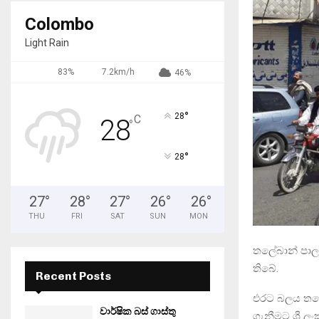
Colombo
Light Rain
83%
7.2km/h
46%
°
28
C
28
°
°
28
27
°
28
°
27
°
26
°
26
°
THU
FRI
SAT
SUN
MON
තලේබාන් පාලන
තිබේ.
Recent Posts
එරට බලය තලෙයි
වාර්ෂික බස් ගාස්තු
ගැනීමට ශ්‍රී 