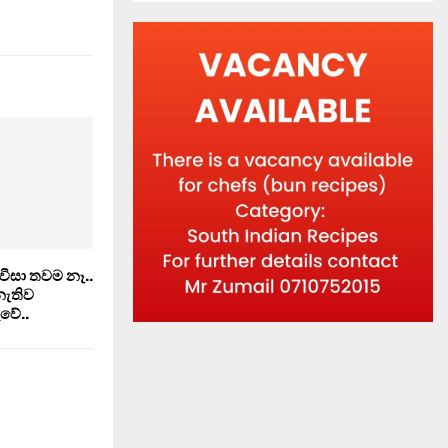
වීසා තවම නෑ..
 නැතිව
වේ..