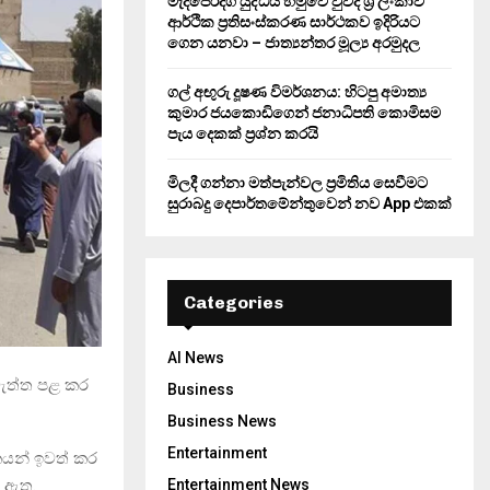
මැදපෙරදිග යුද්ධය හමුවේ වුවද ශ්‍රී ලංකාව
ආර්ථික ප්‍රතිසංස්කරණ සාර්ථකව ඉදිරියට
ගෙන යනවා – ජාත්‍යන්තර මූල්‍ය අරමුදල
ගල් අඟුරු දූෂණ විමර්ශනය: හිටපු අමාත්‍ය
කුමාර ජයකොඩිගෙන් ජනාධිපති කොමිසම
පැය දෙකක් ප්‍රශ්න කරයි
මිලදී ගන්නා මත්පැන්වල ප්‍රමිතිය සෙවීමට
සුරාබදු දෙපාර්තමේන්තුවෙන් නව App එකක්
Categories
AI News
මැත්ත පළ කර
Business
Business News
Entertainment
ිකයන් ඉවත් කර
ී ඇත.
Entertainment News