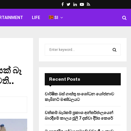
Facebook
Twitter
Linkedin
Youtube
Rss
RTAINMENT
LIFE
SI
S
e
a
S
r
ක් බෑ
c
E
h
ති..
Recent Posts
f
A
o
වාර්ෂික බස් ගාස්තු සංශෝධන යෝජනාව
r
R
කැබිනට් මණ්ඩලයට
:
C
වත්කම් බැරකම් ප්‍රකාශ අන්තර්ජාලයෙන්
බාරදීමේ කාලය ජූලි 7 දක්වා දීර්ඝ කෙරේ
H