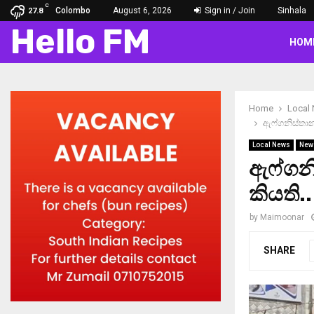
C
Colombo
August 6, 2026
Sign in / Join
Sinhala
27.8
Hello FM
HOM
Home
Local
ඇෆ්ගනිස්තාන
Local News
New
ඇෆ්ගනි
කියති.
by
Maimoonar
SHARE