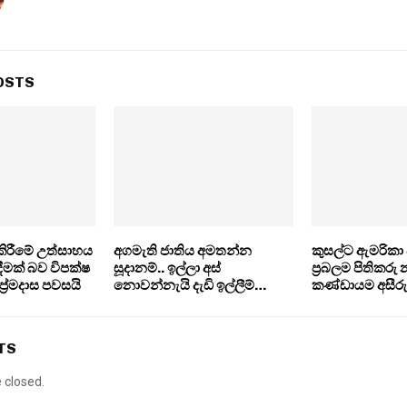
OSTS
ි කිරීමේ උත්සාහය
අගමැති ජාතිය අමතන්න
කුසල්ට ඇමරිකා 
මක් බව විපක්ෂ
සූදානම්.. ඉල්ලා අස්
ප‍්‍රබලම පිතිකරු
‍රේමදාස පවසයි
නොවන්නැයි දැඩි ඉල්ලීම්…
කණ්ඩායම අසීරු
TS
closed.