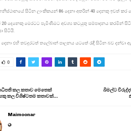
නිස්ථානයේ සිටින ලාංකිකයන් 86 දෙනා අතරින් 40 දෙනකු ඉවත් කර 
20 දෙනෙකු මෙරටට පැමිණීමට අවශ්‍ය කටයුතු සම්පාදනය කරමින් සිට
ා සිටියි.
0 දෙනා එහි තවදුරටත් තලේබාන් පාලනය යටතේ රැඳී සිටින බව දන්වා 
0
නාධිපති කල කතාව මෙතෙක්
බිමල්ට විරුද්ද
යකු කල විශිෂ්ටතම කතාවක්…
Maimoonar