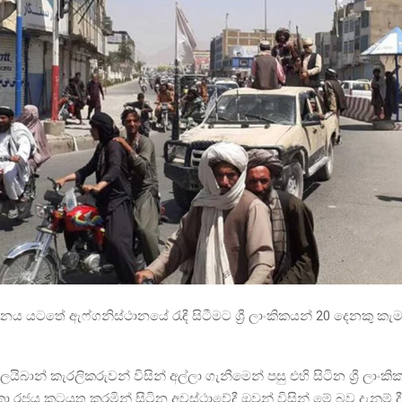
ය යටතේ ඇෆ්ගනිස්ථානයේ රැඳී සිටීමට ශ්‍රී ලාංකිකයන් 20 දෙනකු කැ
බාන් කැරලිකරුවන් විසින් අල්ලා ගැනීමෙන් පසු එහි සිටින ශ්‍රී ලාංක
ලංකා රජය කටයුතු කරමින් සිටින අවස්ථාවේදී ඔවුන් විසින් මේ බව දැනුම් ද