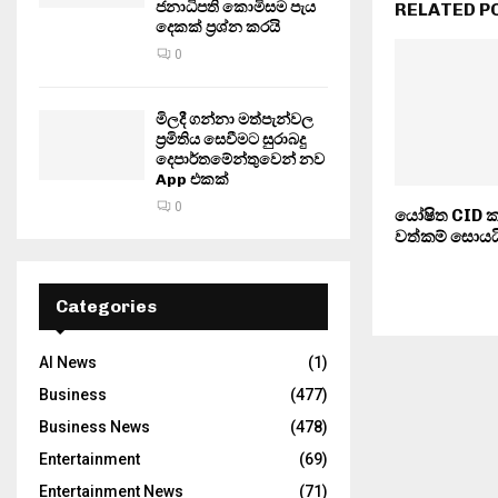
ජනාධිපති කොමිසම පැය
RELATED P
දෙකක් ප්‍රශ්න කරයි
0
මිලදී ගන්නා මත්පැන්වල
ප්‍රමිතිය සෙවීමට සුරාබදු
දෙපාර්තමේන්තුවෙන් නව
App එකක්
0
යෝෂිත CID කැ
වත්කම් සොයයි
Categories
AI News
(1)
Business
(477)
Business News
(478)
Entertainment
(69)
Entertainment News
(71)