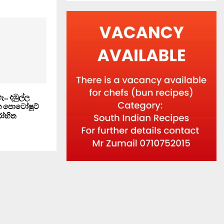
.. දඹුල්ල
 පොටෝෂූට්
ෝහිත