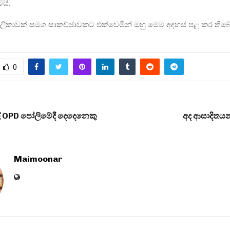
ියි.
ාලිකාවක් සමග සාකච්ඡාවකට එක්වෙමින් ඔහු මෙම අදහස් පළ කර තිබේ
0
OPD පෝලිමේදී දෙදෙනෙකු
අද ආසාදිතය
Maimoonar