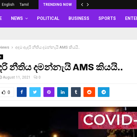
English
Tamil
TRENDING NOW
E
NEWS
POLITICAL
BUSINESS
SPORTS
ENTE
 News
අදම ඇදරි නීතිය දමන්නැයි AMS කියයි..
s
රි නීතිය දමන්නැයි AMS කියයි..
August 11, 2021
0
0