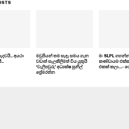
OSTS
දවයි.. අයථා
මවු­පි­යන් තම සැඳෑ සමය ගැන
මං SLPL ගහන්නෑ
..
වඩාත් සැල­කි­ලි­මත් විය යුතුයි
කණ්ඩායම එක්ක
‘වැලි­ප­වුරු’ අධ්‍යක්ෂ සුනිල්
එකක් කලා…- ර
ප්‍රේම­රත්න