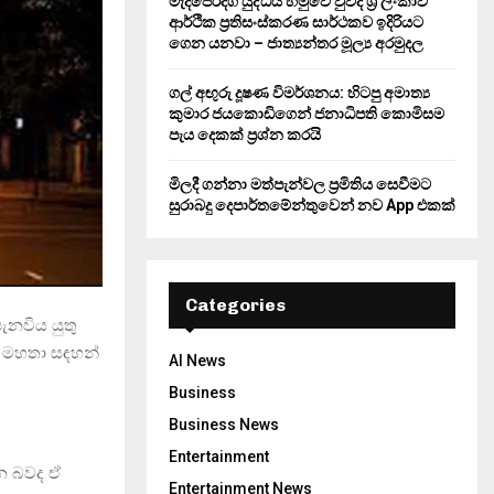
මැදපෙරදිග යුද්ධය හමුවේ වුවද ශ්‍රී ලංකාව
ආර්ථික ප්‍රතිසංස්කරණ සාර්ථකව ඉදිරියට
ගෙන යනවා – ජාත්‍යන්තර මූල්‍ය අරමුදල
ගල් අඟුරු දූෂණ විමර්ශනය: හිටපු අමාත්‍ය
කුමාර ජයකොඩිගෙන් ජනාධිපති කොමිසම
පැය දෙකක් ප්‍රශ්න කරයි
මිලදී ගන්නා මත්පැන්වල ප්‍රමිතිය සෙවීමට
සුරාබදු දෙපාර්තමේන්තුවෙන් නව App එකක්
Categories
ැනවිය යුතු
න මහතා සඳහන්
AI News
Business
Business News
Entertainment
න බවද ඒ
Entertainment News