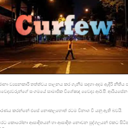
 ව්‍යසනකාරී තත්ත්වය පාලනය කර ගැනීම සඳහා අදම ඇඳිරි නීතිය ප
ෛද්‍යවරුන්ගේ සංගමයේ සාමාජික විශේෂඥ වෛද්‍ය ආර්.පී. ආරියසේ
ාරණය කරන්නේ එසේ නොකලහොත් රටම විනාශ වී යනු ඇති බවයි.
ෙරට කොරෝනා ආසාදිතයන් හා ආසාදිත නොවන පුද්ගලයන් එකට සිටි