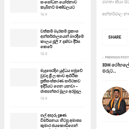
මහතා කියා සිට
සංශෝධන යෝජනාව
කැබිනට් මණ්ඩලයට
අන්තර්ජාල න
0
වත්කම් බැරකම් ප්‍රකාශ
අන්තර්ජාලයෙන් බාරදීමේ
SHARE
කාලය ජූලි 7 දක්වා දීර්ඝ
කෙරේ
0
PREVIOUS POST
IDH රෝහලේ 
මරුට..
මැදපෙරදිග යුද්ධය හමුවේ
වුවද ශ්‍රී ලංකාව ආර්ථික
ප්‍රතිසංස්කරණ සාර්ථකව
ඉදිරියට ගෙන යනවා –
ජාත්‍යන්තර මූල්‍ය අරමුදල
0
ගල් අඟුරු දූෂණ
විමර්ශනය: හිටපු අමාත්‍ය
කුමාර ජයකොඩිගෙන්