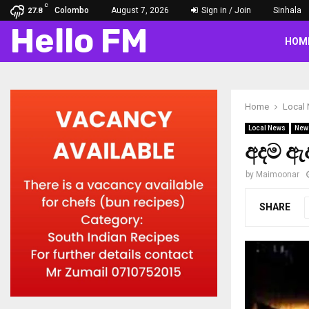
C
Colombo
August 7, 2026
Sign in / Join
Sinhala
27.8
Hello FM
HOM
Home
Local
Local News
New
අදම ඇද
by
Maimoonar
SHARE