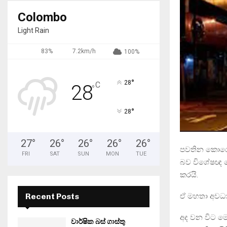
Colombo
Light Rain
83%
7.2km/h
100%
°
28
C
28
°
°
28
27
°
26
°
26
°
26
°
26
°
පවතින කොරොනා
FRI
SAT
SUN
MON
TUE
බව විශේෂඥ ව
කරයි.
ඒ මහතා අවධ
Recent Posts
අද වන විට ම
වාර්ෂික බස් ගාස්තු