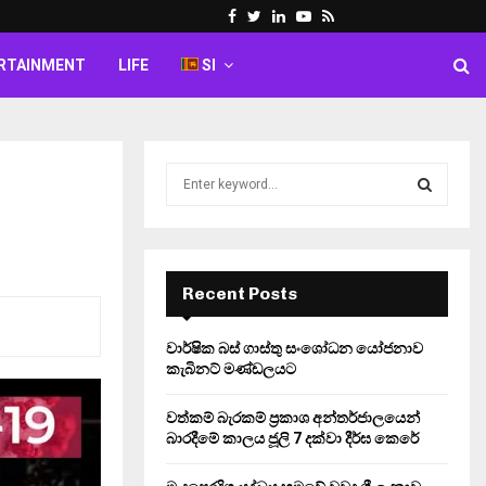
Facebook
Twitter
Linkedin
Youtube
Rss
RTAINMENT
LIFE
SI
S
e
a
S
r
c
E
h
Recent Posts
f
A
o
වාර්ෂික බස් ගාස්තු සංශෝධන යෝජනාව
r
R
කැබිනට් මණ්ඩලයට
:
C
වත්කම් බැරකම් ප්‍රකාශ අන්තර්ජාලයෙන්
බාරදීමේ කාලය ජූලි 7 දක්වා දීර්ඝ කෙරේ
H