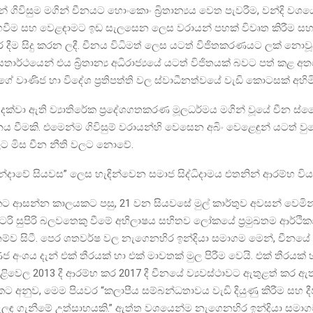
ින් ගිවිසුම මගින් චීනයට හොංකොං බ්‍රිතාන්‍යය වෙත පැවරීම, වන්දි වශ
ගෙවීම සහ වෙළඳාමට ඉඩ සැලසෙන ලෙස වරායන් පහක් විවෘත කිරීම ස
ර දීම සිදු කරන ලදී. චීනය විධිමත් ලෙස යටත් විජිතකරණයට ලක් නොවූව
 යතාර්ථයෙන් එය බ්‍රිතාන්‍ය අධිරාජ්‍යයේ යටත් විජිතයක් බවට පත් කළ අතර 
ේ වාණිජ හා විදේශ ප්‍රතිපත්ති වල ස්වාධීනත්වයේ වැඩි කොටසක් අහිමි
 දක්වා ඇති ව්‍යාතිරේක ප්‍රදේශගතකරණ මූලධර්මය මගින් වූයේ චීන ස්
 වීමකි. එමෙන්ම ගිවිසුම් වරායන්හි වෙසෙන අබිං වෙළෙඳුන් යටත් වු
ට මිස චීන නීති වලට නොවේ.
න්දාවේ සියවස” ලෙස හැඳින්වෙන සමාජ සිද්ධිදාමය එතනින් ආරම්භ විය
යකට ආසන්න කාලයකට පසු, 21 වන සියවසේ මුල් කාර්තුව අවසන් වෙමි
ලිටරි සුපිරි බලවතෙකු වීමේ අභිලාෂය සහිතව ලෝකයේ ප්‍රමුඛතම ආර්ථි
ානම්ව සිටී. පෙර ශතවර්ෂ වල නැගෙනහිර ඉන්දියා සමාගම මෙන්, චීන
 අංශය දැන් එක් තීරයක් හා එක් මාවතක් මුල පිරීම වෙයි. එක් තීරයක් 
ළිවෙල 2013 දී ආරම්භ කර 2017 දී චීනයේ ව්‍යවස්ථාවට ඇතුළත් කර ඇත
ට අනුව, මෙම පියවර “කලාපීය සම්බන්ධතාවය වැඩි දියුණු කිරීම සහ දීප
ලඳ ගැනීමේ උත්සාහයකි.” ඇත්ත වශයෙන්ම නැගෙනහිර ඉන්දියා සම