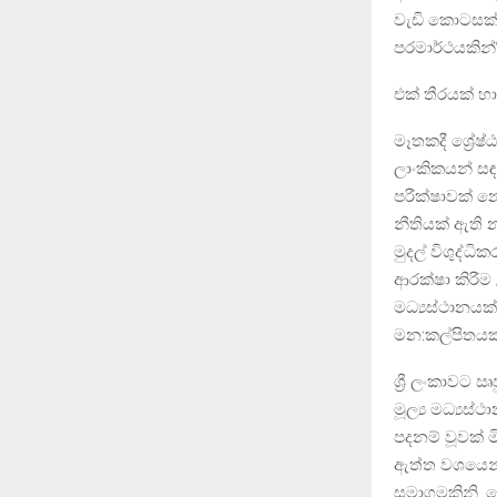
වැඩි කොටසක් 
පරමාර්ථයකින්
එක් තීරයක් හ
මෑතකදී ශ්‍රේ
ලාංකිකයන් සඳහ
පරීක්ෂාවක් න
නීතියක් ඇති 
මුදල් විශුද්
ආරක්ෂා කිරීම 
මධ්‍යස්ථානයක
මන:කල්පිතයක
ශ්‍රී ලංකාවට
මූල්‍ය මධ්‍ය
පදනම් වූවක් 
ඇත්ත වශයෙන්ම
සමාගමකිනි. 