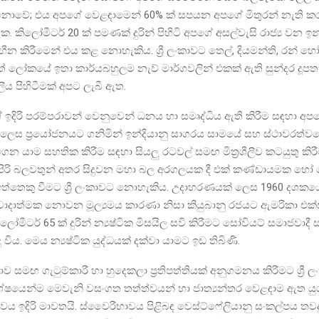
ු නොවේ; එය අපගේ වෙළඳාමෙන් 60% ක් සපයන අපගේ මිතුරන් නැති ක
ක. කිලෝමීටර් 20 ක් පමණක් දුරින් පිහිටි අපගේ අසල්වැසි රාජ්‍ය වන ඉ
වය හීන කිරීමෙන් එය කළ නොහැකිය. ශ්‍රී ලංකාවට තෙල්, දියමන්ති, රන්
 ලෝකයේ ඉතා කාර්යබහුලම නැව් මාර්ගවලින් එකක් ඇති සුන්දර දූප
ීය පිහිටීමක් අපට ලැබී ඇත.
 ඉදිරි පරම්පරාවන් වෙනුවෙන් ධනය හා සමෘද්ධිය ඇති කිරීම සඳහා අ
ම ලෙස ප්‍රයෝජනයට ගනිමින් ඉන්දියානු සාගරය සාමයේ සහ ස්ථාවරත්
න යාම සහතික කිරීම සඳහා සියලු රටවල් සමඟ මිත්‍රශීලීව කටයුතු කිර
සුපිරි බලවතුන් අතර සිදුවන මහා බල අරගලයක දී එක් කණ්ඩායමක හෝ
්තෙකු වීමට ශ්‍රී ලංකාවට නොහැකිය. උදාහරණයක් ලෙස 1960 දශකයේ
ටිවාදාත්මක නොවන මූල්‍යමය කාරණා නිසා කියුබානු රජයට ඇමරිකා එක්
මීටර් 65 ක් දුරින් න්‍යෂ්ටික මිසයිල සවි කිරීමට සෝවියට් සමාජවාදී
ු විය. මෙය න්‍යෂ්ටික යුද්ධයක් දක්වා යාමට ඉඩ තිබිණි.
‍රජාව සමඟ ගැටුම්කාරී හා හුදෙකලා ප්‍රතිපත්තියක් අනුගමනය කිරීමට ශ්‍රී 
ෂයෙන්ම මෙවැනි වසංගත තත්ත්වයන් හා ජාත්‍යන්තර වෙළඳාම ඇත ය
ත්වය ඉදිරි මාවතයි. ස්වෛරීභාවය පිළිබඳ වෙස්ට්ෆේලියානු සංකල්පය තවද