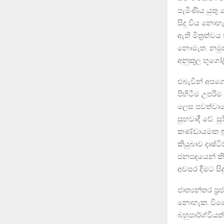
පැමිණිය යුත
සිදු විය නොහැ
ඇති මිත්‍රත්
නොමැත. නමුත්
අනුකූල භූගෝල
එබැවින් අපගේ
පිහිටීම උපරි
ලෙස පවත්වාගෙ
සුභවාදී වේ. 
කණ්ඩායමක ඉත
කියුබාව දෘෂ්
ජනපදයෙන් කිලෝ
අවසර දීමට සිද
ජාත්‍යන්තර ප්
නොහැක. විශේ
බහුපාර්ශ්වීය