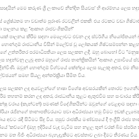
ඥයින් මෙම කරුණ ශ්‍රී ලංකාවේ නින්දිත සියවස’ හි ආරම්භය ලෙස හඳු
්‍රේෂ්ඨතම හා වඩාත්ම පුරාණ රටවලින් එකකි. එය රටකට වඩා ශිෂ්ටාචා
ා පාලනය කළ “ආකාශ රාජවංශිකයින්”
ජ්‍යයක් පාලනය කිරීම සඳහා මෙලොවට එවන ලද ස්වර්ගීය නියෝජිතයන
 හොන්ගුඕ රාජධානිය විසින් ම්ලේච්ඡ වූ ලෝකයක් ශිෂ්ටසම්පන්න කළහ. 
යාගේ උත්තරීතර පරමාධිපතියා ලෙස සලකන ලදී. ඔහු බොහෝ විට “මනුෂ්
ලෙස හඳුන්වනු ලැබූ අතර ඔහුගේ රාජ්‍ය තාන්ත්‍රිකයින් “ආකාශ උසාවියේ ස්
න්විණි. ඔවුන් හොන්ගුඕ විශ්වයේ කේන්ද්‍රය ලෙස සැලකූ අතර, එම නිස
ඡයන්’ සමඟ සියලු අන්තර්ක්‍රියා සීමිත විය.
ලෙස සලකන ලද අයවලුන්ගේ භාෂා විශේෂ අවසරයකින් තොරව ඉගෙනීම
රීම තහනම් කරන ලද අතර, රාජධානිය තුළට ඇතුළුවීම සහ සංචාරය කිර
ැන්ෂු වරාය (කැන්ටන්) පමණක් විදේශිකයින්ට ඔවුන්ගේ වෙළඳාම සඳහා
ටෝරියා රැජිනගේ තානාපතිවරයාට පවා අධිරාජ්‍යයා හමු වීමට ඉඩක් ලැබෙන
වට රැඳී සිටීමට සිදු විය. පසුව රාජකීය මණ්ඩපයේ දී ඉංග්‍රීසි රාජ්‍ය තාන්
දිරියේ ‘කව්ටෝ’ (ඔහු ඉදිරියේ වැඳ වැටීම සහ නළල තුන් වරක් බිම ස්පර්ශ 
ම මත බීජිං අධිරාජ්‍යයා බැහැදැකීමට අවස්තාව ලබා දීමට තීරණය විය.