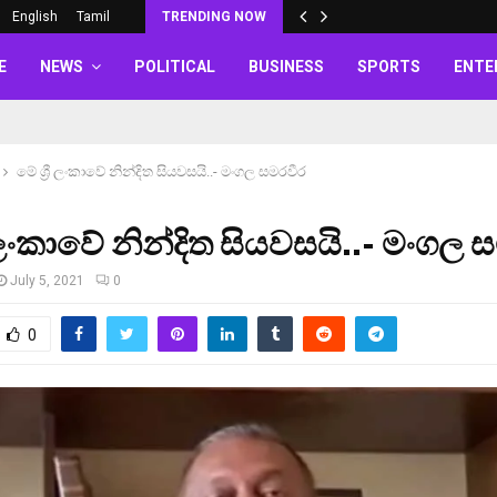
English
Tamil
TRENDING NOW
E
NEWS
POLITICAL
BUSINESS
SPORTS
ENTE
මේ ශ්‍රී ලංකාවේ නින්දිත සියවසයි..- මංගල සමරවීර
රී ලංකාවේ නින්දිත සියවසයි..- මංගල 
July 5, 2021
0
0