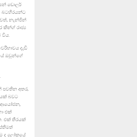
යෙන් ඩොලර්
හ බටහිරයන්ට
ත්, නැන්ජින්
කින්ග් රාජ්‍ය
 විය.
වෛරීභාවය දැඩි
යේ ඔවුන්ගේ
.
න් පවතින අතර,
කයක් බවට
යේ ආයෝජන,
හා එක්
. එක් තීරයක්
්තිමත්
ාගම ද ලෝකයේ