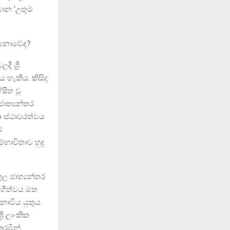
ාන ‘උතුම්
ය නොවේද?
 ශ්‍රී
 හැකිය. කිසිදු
ෂිත වූ
ාත්‍යන්තර
ා ස්ථාවරත්වය
ේ
භාවිතාව හුදු
ුල ජාත්‍යන්තර
භාගීත්වය මත
ොවිය යුතුය.
ී ලාංකික
රමින්