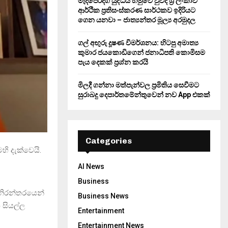
මැදපෙරදිග යුද්ධය හමුවේ වුවද ශ්‍රී ලංකාව
ආර්ථික ප්‍රතිසංස්කරණ සාර්ථකව ඉදිරියට
ගෙන යනවා – ජාත්‍යන්තර මූල්‍ය අරමුදල
ගල් අඟුරු දූෂණ විමර්ශනය: හිටපු අමාත්‍ය
කුමාර ජයකොඩිගෙන් ජනාධිපති කොමිසම
පැය දෙකක් ප්‍රශ්න කරයි
මිලදී ගන්නා මත්පැන්වල ප්‍රමිතිය සෙවීමට
සුරාබදු දෙපාර්තමේන්තුවෙන් නව App එකක්
Categories
හි දැක්වෙයි.
AI News
Business
් නිරන්තරයෙන්
Business News
 සියල්ල
Entertainment
Entertainment News