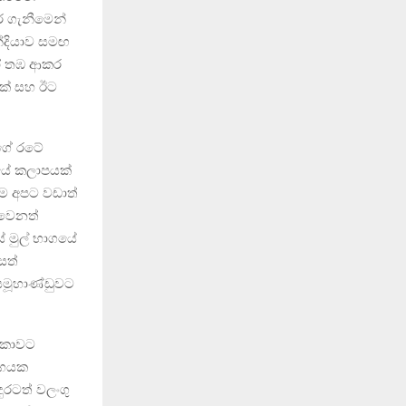
ර ගැනීමෙන්
න්දියාව සමඟ
 හෝ තඹ ආකර
තක් සහ ඊට
පගේ රටේ
වයේ කලාපයක්
ීම අපට වඩාත්
 වෙනත්
 මුල් භාගයේ
සත්
 සමූහාණ්ඩුවට
ලංකාවට
ුගයක
ුරටත් වලංගු