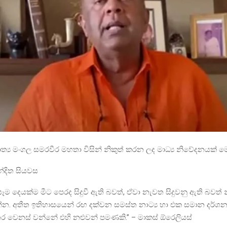
මාත්‍ය මංගල සමරවීර මහතා විසින් නිකුත් කරන ලද මාධ්‍ය නිවේදනයක් මෙ
ින්දිත සියවස
 සෑම දෙයක්ම මීට පෙරද සිදුවී ඇති බවත්, ඒවා නැවත සිදුවනු ඇති බවත
න. අතීත ඉතිහාසයෙන් රඟ දක්වන සමස්ත නාට්‍ය හා එක සමාන දර්ශන
 වෙනස් වන්නේ එහි නළුවන් පමණකි.” – මාකස් ඕරෙලියස්