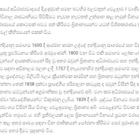
යේ අධිරාජ්‍යවාදයේ දියුණුවත් සමඟ බටහිර බලවතුන් වෙළඳාම / වාණ
විශාල රාජධානියට පිවිසීමට නැවත නැවතත් උත්සාහ කළ නමුත් චීනය 
ජ්‍යයේ කොටසක් බවට පත් කිරීමට බ්‍රිතාන්‍යයන්ට යටත් විජිතකරණ
ටවල් කිහිපයෙන් එකක් විය.
්දියානු සමාගම 1600 දී ආරම්භ කරන ලද්දේ ඉන්දියානු සාගරයේ සහ 
ුතු ප්‍රවර්ධනය කිරීමේ අරමුණෙනි. 1800 වන විට එකී සමාගම ලෝක 
්ගේ දායකත්වයෙන් සිදු වූ අතර ඔවුන් බ්‍රිතාන්‍ය අධිරාජ්‍යයට සහ ඉන්දි
්‍ය සඳහා අඩිතාලම එලන ලදී. 1757 දී නැගෙනහිර ඉන්දියානු සමාගම් පා
ල ප්‍රදේශවල මිලිටරි බලය ක්‍රියාත්මක කරමින් සහ බ්‍රිතාන්‍ය ඔටුන්න ඉන්
නා තෙක් 1858 දක්වා ප්‍රාදේශීය පරිපාලන කටයුතු ද ඔවුන් විසින් සිදු 
්‍රිතාන්‍ය ඔට්ටුන්නේ අග්‍රමානික්‍ය වූ ඉන්දියාවේ අබිං වගා කර අධිරාජ්‍යයේ
 ඒවා ‘ස්වදේශිකයන්ට’ විකුණනු ලැබීය. 1839 දී අබිං යුද්ධය චීනයට එර
ාජවංශය විසින් සිය විශාල වෙළඳපොල බ්‍රිතාන්‍ය අබිං වෙළෙඳුන්ට විවෘත ක
ැක්වීම හමුවේ ය. එහි ප්‍රතිඵලයක් ලෙස බ්‍රිතාන්‍යයන් චීනයේ ප්‍රධාන වර
ග කළ අතර සාමය සඳහා චීන ජාතිකයන් යෝජනා කිරීමට පෙර පුරාණ 
යට පහර දීමට සූදානම් විය.