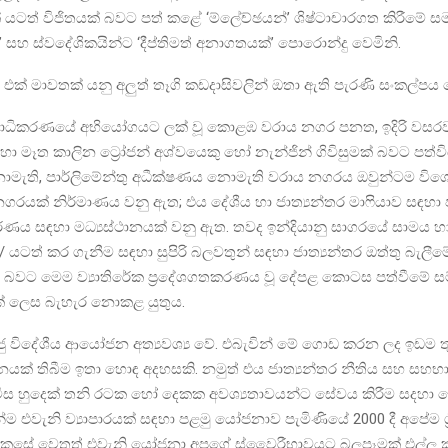
යටත් විජිතයක් බවට පත් කළේ ‘ම්ලේච්ඡයන්’ ශිෂ්ටාචාරගත කිරීමේ සම
’ සහ ස්වදේශිකයින්ට ‘දීප්තිමත් අනාගතයක්’ පොරොන්දු වෙමිනි.
ා එක් මාවතක් යනු අලුත් තෑගි කඩදාසිවලින් ඔතා ඇති පැරණි සංකල්ප
ෂ්ඨාධිකරණයේ අභියෝගයට ලක් වූ කොළඹ වරාය නගර පනත, ඉදිරි වසරවලදී
ා මෑත කාලින ට්‍රෝජන් අශ්වයෙකු හෝ නැන්ජින් ගිවිසුමක් බවට පත්විය
ොමැති, පාර්ලිමේන්තු අධීක්ෂණය නොමැති වරාය නගරය ඔවුන්ටම විශේ
නගරයක් නිර්මාණය වනු ඇත; එය දේශීය හා ජාත්‍යන්තර මාෆියාව සඳහා ජ
ධිකරණය සඳහා මධ්‍යස්ථානයක් වනු ඇත. තවද ඉන්දියානු සාගරයේ සාමය හ
/ යටත් කර ගැනීම සඳහා සුපිරි බලවතුන් සඳහා ජාත්‍යන්තර ඔත්තු බැලීම
් බවට මෙම ව්‍යාතිරේක ප්‍රදේශගතකරණය වූ දේපළ කොටස පත්වීමේ සම්
් ලෙස බැහැර නොකළ යුතුය.
 ඍජු විදේශීය ආයෝජන අත්‍යවශ්‍ය වේ. එබැවින් මේ ගොඩ කරන ලද ඉඩම ත
ස්ථානයක් තිබීම ඉතා හොඳ අදහසකි. නමුත් එය ජාත්‍යන්තර නීතිය සහ සහ
මිස හුදෙක් තනි රටක හෝ දෙකක අවශ්‍යතාවයන්ට සේවය කිරීම සදහා න
 එවැනි ව්‍යාපාරයක් සඳහා පළමු යෝජනාව පැමිණියේ 2000 දී අපේම ශ්‍ර
කෙසේ වෙතත් එවැනි යෝජනා අපගේ ස්වෛරීභාවයට බලපෑමක් එල්ල ක