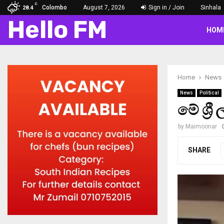
C
Colombo
August 7, 2026
Sign in / Join
Sinhala
28.4
Hello FM
HOM
Home
News
News
Political
මේ ශ්‍
by
Maimoonar
SHARE