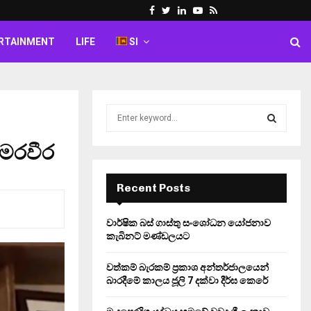
Facebook
Twitter
Linkedin
Youtube
Rss
RTAINMENT
LIFE
SI
S
e
a
සමරවීර
S
r
c
E
h
Recent Posts
f
A
o
වාර්ෂික බස් ගාස්තු සංශෝධන යෝජනාව
r
R
කැබිනට් මණ්ඩලයට
:
C
වත්කම් බැරකම් ප්‍රකාශ අන්තර්ජාලයෙන්
බාරදීමේ කාලය ජූලි 7 දක්වා දීර්ඝ කෙරේ
H