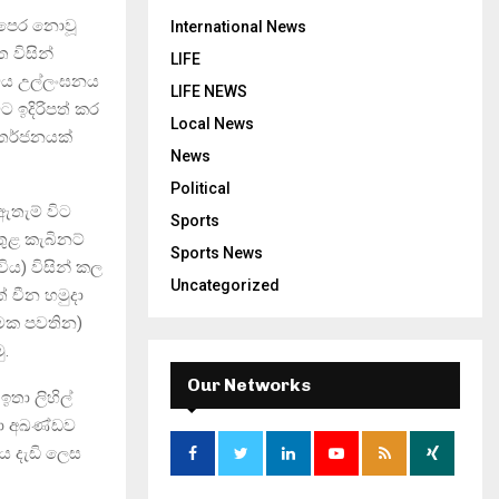
ේ පෙර නොවූ
International News
ත විසින්
LIFE
භාවය උල්ලංඝනය
LIFE NEWS
ට ඉදිරිපත් කර
Local News
තර්ජනයක්
News
Political
ඇතැම් විට
Sports
තුළ කැබිනට්
Sports News
ිය) විසින් කල
Uncategorized
ේ චීන හමුදා
ටමක පවතින)
ු.
Our Networks
ඉතා ලිහිල්
ඳතා අඛණ්ඩව
ය දැඩි ලෙස