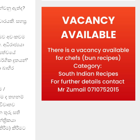
න්වනු ඇත්ද?
රයකි. සහස්‍ර
් බව අවංකවම
අධිරාජ්‍යයා
‍යත්වයේ
වර්ගික දූතයන්”
ා බාහිර
 /
ීම ද තහනම්
 විවෘතව
 තුරු සති
ත්‍රිකයා
කිරීම) කිරීමට