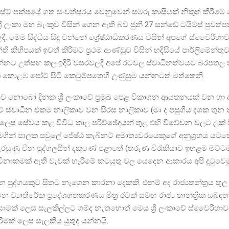
ස්ට් පක්ෂයේ ශත සංවත්සරය වෙනුවෙන් සමරු කාසියක් නිකුත් කිරීම
ශ්‍රී ලංකා මහ බැංකුව විසින් ගෙන ඇති බව ජුනි 27 සන්ඩේ ටයිම්ස් පුවත්ප
දී. මෙම සිද්ධිය සිදු වන්නේ ශ්‍රේෂ්ඨාධිකරණය විසින් අපගේ ස්වෛරී
ි කිහිපයක් ඉවත් කිරීමට ප්‍රථම ආණ්ඩුව විසින් හදිසියේ පාර්ලිමේන්තුව
්නට උත්සහ කල ඉදිරි වසරවලදී අපේ රටවල ස්වාධීනත්වයට බරපතල 
ි කොළඹ පෝට් සිටි කෙටුම්පතෙහි උණුසුම යන්නටත් මත්තෙනි.
නොබෝ දිනක ශ්‍රී ලංකාවේ ප්‍රමුඛ පෙළ විකාශන ආයතනයක් වන හා 
ේ ස්වාධීන එකම නාලිකාව වන සිරස නාලිකාව (මා ද පසුගිය දශක තුන 
 ලෙස සේවය කළ විවිධ කාල පරිච්ඡේදයන් තුළ එහි විවේචන වලට ලක් ව
මගින් පාලක පවුලේ ජේෂ්ඨ කැබිනට් අමාත්‍යවරයෙකුගේ අනුග්‍රහය යටත
සැරසුණු චීන පුද්ගලයින් දකුණේ පළාතේ (තරුණ විරැකියාව ඉහළම මට්
නාකමක් ඇති වැවක් හෑරීමේ කටයුතු වල යෙදෙන ආකාරය අපි දුටුවෙම
ින පුද්ගයකුට සිතට නැගෙන කාරනා දෙකකි. එනම් අද රාජ්‍යතන්ත්‍රය තුල 
න ව්‍යාතිරේක ප්‍රදේශගතකරණය මිත්‍ර රටක් සමඟ රාජ්‍ය තාන්ත්‍රික සබ
ාමක් ලෙස සැලකිල්ලට ගම්ද නැතහොත් මෙය ශ්‍රී ලංකාවේ ස්වෛරීභාව
ීමක් ලෙස සැලකිය යුතුද යන්නයි.