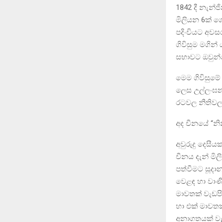
1842 දී නැන්ජ
මිලියන 6ක් 
පදිංචියට අවස
ගිවිසුම මගින්
සභාවට ඔවුන්ග
මෙම ගිවිසුමේ
ලෙස උල්ලංඝනය
රටවල නීතිවල
අද චීනයේ “නි
අවුරුදු දෙසී
චීනය දැන් මි
පත්වීමට සූද
වෙළඳ හා වාණිජ
මාවතක් වැඩපි
හා එක් මාවතක
අනාගතයක් වැ