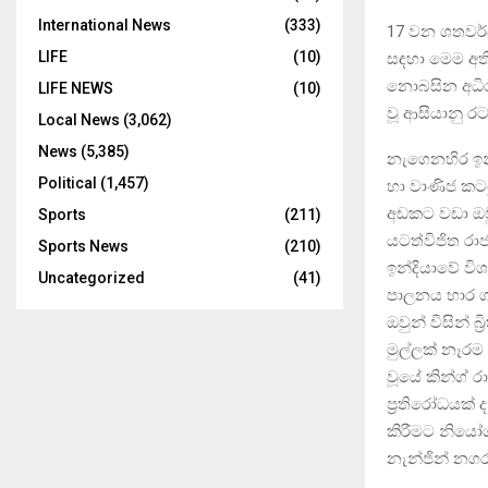
International News
(333)
17 වන ශතවර්ෂ
LIFE
(10)
සඳහා මෙම අති
නොබසින අධිරා
LIFE NEWS
(10)
වූ ආසියානු ර
Local News
(3,062)
News
(5,385)
නැගෙනහිර ඉන
Political
(1,457)
හා වාණිජ කටය
අඩකට වඩා ඔවුන
Sports
(211)
යටත්විජිත රාජ
Sports News
(210)
ඉන්දියාවේ විශා
Uncategorized
(41)
පාලනය භාර ගන්
ඔවුන් විසින් බ
මුල්ලක් නෑරම
වූයේ කින්ග් ර
ප්‍රතිරෝධයක් ද
කිරීමට නියෝ
නැන්ජින් නගර