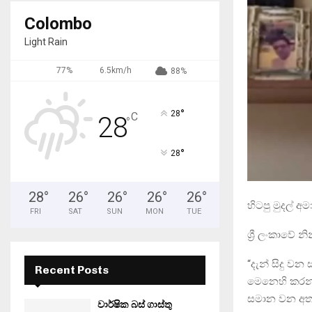
Colombo
Light Rain
77%
6.5km/h
88%
°
28
C
28
°
°
28
28
°
26
°
26
°
26
°
26
°
හිටපු මුදල් අ
FRI
SAT
SUN
MON
TUE
ශ්‍රී ලංකාවේ න
“දැන් සිදු වන
Recent Posts
මෙනෙහි කරන්
සමාන වන අතර
වාර්ෂික බස් ගාස්තු