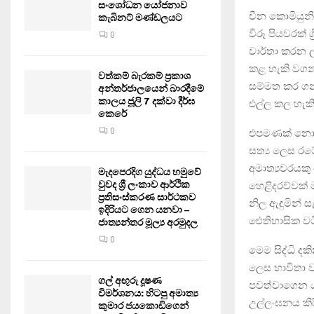
සංශෝධන යෝජනාව
චීන කොමියුනි
කැබිනට් මණ්ඩලයට
විරූ පියවරක් 
0
වාර්තා කරන ල
කළ හැකි වගන්ත
වත්කම් බැරකම් ප්‍රකාශ
සම්මත කර ගන
අන්තර්ජාලයෙන් බාරදීමේ
කාලය ජූලි 7 දක්වා දීර්ඝ
එල්ල කල හැක
කෙරේ
0
එපමණක් නොව 
සත්‍ය ලෙස රට
අමාත්‍යවරයකු
මැදපෙරදිග යුද්ධය හමුවේ
වුවද ශ්‍රී ලංකාව ආර්ථික
හෙළිදරව්වක් 
ප්‍රතිසංස්කරණ සාර්ථකව
නිල ඇඳුමින් 
ඉදිරියට ගෙන යනවා –
ඓතිහාසික වටි
ජාත්‍යන්තර මූල්‍ය අරමුදල
0
මෙම සිද්ධි දක
ලෙස භාවිතා ව
ගල් අඟුරු දූෂණ
පවත්වාගෙන ය
විමර්ශනය: හිටපු අමාත්‍ය
උල්ලංඝනය කිර
කුමාර ජයකොඩිගෙන්