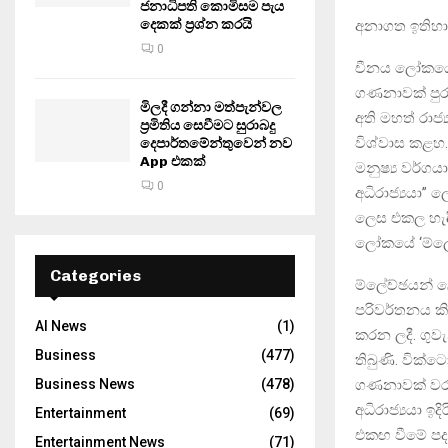
ජනාධිපති කොමිසම පැය
දෙකක් ප්‍රශ්න කරයි
අනාගත ඉතිහාස
0
චීනය ලෝකයේ ශ
ගණනාවක් පුර
මිලදී ගන්නා මත්පැන්වල
අති මහත් රා
ප්‍රමිතිය සෙවීමට සුරාබදු
විශ්වාස කළහ.
දෙපාර්තමේන්තුවෙන් නව
App එකක්
මනුෂ්‍ය වර්ග
0
අධිරාජ්‍යයා” 
ලෙස එකල හැඳි
ලෝකයේ ‘ම්ලේච්
Categories
ම්ලේච්ඡයන් 
පරිවර්තනය කි
AI News
(1)
කරන ලදී. ගුව
Business
(477)
තිබුණි. වික්
ගණනාවක් වරාය අ
Business News
(478)
අධිරාජ්‍යයා ඉ
Entertainment
(69)
එකඟ වීමේ පදන
Entertainment News
(71)