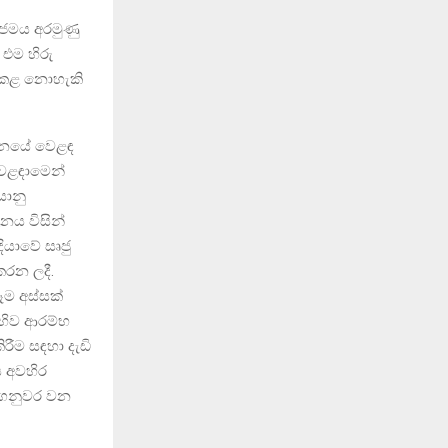
ිජමය අරමුණු
එම හිරු
ය කළ නොහැකි
චීනයේ වෙළඳ
වෙළඳාමෙන්
යානු
ලනය විසින්
දියාවේ සෘජු
කරන ලදී.
 සෑම අස්සක්
ෙහිව ආරම්භ
ිරීම සඳහා දැඩි
ාය අවහිර
අගනුවර වන