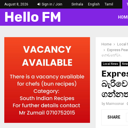
August 8, 2026
Sign in / Join
Sinhala
English
Tamil
Hello FM
HOM
Home
Local
Express Pea
ගොඩහේවා..
Local News
New
Expres
බැරිව
ගන්නත්
by
Maimoonar
SHARE