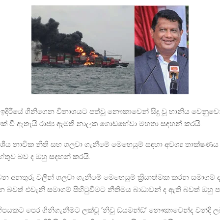
ිරියේ ගිනිගෙන විනාශයට පත්වූ නෞකාවෙන් සිදු වූ හානිය වෙනුවෙන
වක් වී ඇතැයි රාජ්‍ය ඇමති නාලක ගොඩහේවා මහතා සඳහන් කරයි.
ීය නාවික නීති සහ ගලවා ගැනීමේ මෙහෙයුම් සඳහා අවශ්‍ය තාක්ෂණය ප
තුව බව ද ඔහු සදහන් කරයි.
සිදුවන අනතුරු වලින් ගලවා ගැනීමේ මෙහෙයුම් ක්‍රියාත්මක කරන සමාගම
බවත් එවැනි සමාගම් පිහිටුවීමට නීතිමය බාධාවන් ද ඇති බවත් ඔහු ප
ිපයකට පෙර ගිනිගැනීමට ලක්වූ ‘නිවු ඩයමන්ඩ්’ නෞකාවෙන්ද වන්දි ල