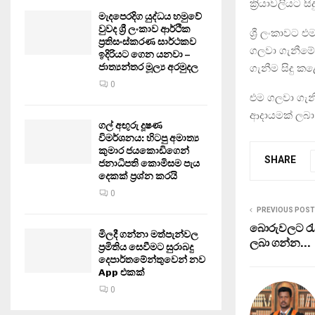
ක්‍රියාවලියට ස
මැදපෙරදිග යුද්ධය හමුවේ
වුවද ශ්‍රී ලංකාව ආර්ථික
ශ්‍රී ලංකාව
ප්‍රතිසංස්කරණ සාර්ථකව
ගලවා ගැනීම
ඉදිරියට ගෙන යනවා –
ජාත්‍යන්තර මූල්‍ය අරමුදල
ගැනීම සිදු ක
0
එම ගලවා ගැනී
ආදායමක් ලබා 
ගල් අඟුරු දූෂණ
විමර්ශනය: හිටපු අමාත්‍ය
කුමාර ජයකොඩිගෙන්
SHARE
ජනාධිපති කොමිසම පැය
දෙකක් ප්‍රශ්න කරයි
0
PREVIOUS POST
බොරුවලට රැ
මිලදී ගන්නා මත්පැන්වල
ලබා ගන්න…
ප්‍රමිතිය සෙවීමට සුරාබදු
දෙපාර්තමේන්තුවෙන් නව
App එකක්
0