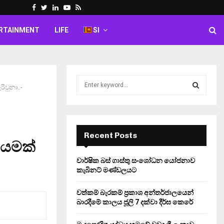
Facebook
Twitter
Linkedin
Youtube
Rss
RTAINMENT
LIFE
SI
S
ිවුනා..-
e
a
S
r
c
E
h
Recent Posts
ායමක්
f
A
o
වාර්ෂික බස් ගාස්තු සංශෝධන යෝජනාව
r
R
කැබිනට් මණ්ඩලයට
:
C
වත්කම් බැරකම් ප්‍රකාශ අන්තර්ජාලයෙන්
බාරදීමේ කාලය ජූලි 7 දක්වා දීර්ඝ කෙරේ
H