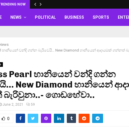
TRENDING NOW
E
NEWS
POLITICAL
BUSINESS
SPORTS
ENTE
 News
rl හානියෙන් වන්දි ගන්න බැරිවෙයි… New Diamond හානියෙන් ආදායමක් ගන්නත් බැර
s
s Pearl හානියෙන් වන්දි ගන්න
ෙයි… New Diamond හානියෙන් ආද
 බැරිවුනා..- ගොඩහේවා..
June 2, 2021
59
0