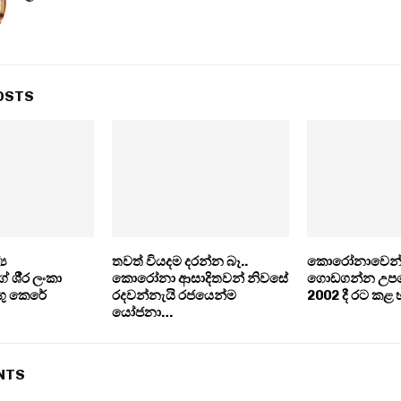
OSTS
‍ය
තවත් වියදම දරන්න බෑ..
කොරෝනාවෙන් 
ී‍්‍ර ලංකා
කොරෝනා ආසාදිතවන් නිවසේ
ගොඩගන්න උපද
ගු කෙරේ
රදවන්නැයි රජයෙන්ම
2002 දී රට කළ 
යෝජනා…
NTS