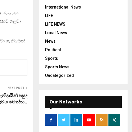
International News
 නිසා එම
LIFE
ෞකාව ගලවා
LIFE NEWS
Local News
ලවා ගැනීමෙන්
News
Political
Sports
Sports News
Uncategorized
NEXT POST
නිදායින් පසුද
 ක‍්‍රමය මෙන්න..
Our Networks