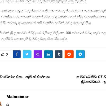
ිදු වූ දෙයම මෙහිදී සිදුවීමේ හැකියාවක් ඇතැයිද ඔහු පැවසීය.
ට එම නෞකාව ගලවා ගැනීමේ වගකීමක් භාර ගැනීමට ආයතනයක් නොමැති
ේ වගකිම බාර ගන්නේ වෙනත් රටවල ආයතන බවත් නිවු ඩයමන්ඩ් න
ළේ සිංගප්පූරු ආයතනයක් එහි වගකීම දරමින් බවද ඔහු පැවසීය.
මෙන් ශ්‍රී ලංකාවට හිමිවුයේ රුපියල් මිලියන 400 පමණක් බවද නැව ග
ගැනීමට නොහැකි වූ බවද ඔහු කියා සිටියේය.
0
වටෙන්න එපා.. පැමිණ එන්නත
සංචරණ සීමා 07 වැ
ක‍්‍රියාත්මකයි..
Maimoonar