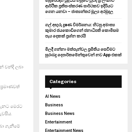
මැදපෙරදිග යුද්ධය හමුවේ වුවද ශ්‍රී ලංකාව
ආර්ථික ප්‍රතිසංස්කරණ සාර්ථකව ඉදිරියට
ගෙන යනවා – ජාත්‍යන්තර මූල්‍ය අරමුදල
ගල් අඟුරු දූෂණ විමර්ශනය: හිටපු අමාත්‍ය
කුමාර ජයකොඩිගෙන් ජනාධිපති කොමිසම
පැය දෙකක් ප්‍රශ්න කරයි
මිලදී ගන්නා මත්පැන්වල ප්‍රමිතිය සෙවීමට
සුරාබදු දෙපාර්තමේන්තුවෙන් නව App එකක්
් වන්දි ලබා
Categories
්‍රමාණවත්
AI News
Business
් දැනට මෙරට
ැවසීය.
Business News
Entertainment
බා ගැනීමේ
Entertainment News