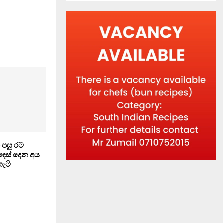
පසු රට
ෙස් දෙන අය
හැටි