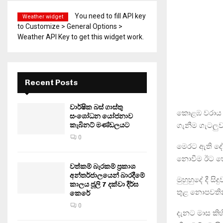
You need to fill API key
Weather widget
to Customize > General Options >
Weather API Key to get this widget work.
Recent Posts
වාර්ෂික බස් ගාස්තු
කොළඹ වරාය ඉද
සංශෝධන යෝජනාව
ගැනීම ගැටලු
කැබිනට් මණ්ඩලයට
0
මෙරට ඇති දේශ
නොවීම ඊට හේ
වත්කම් බැරකම් ප්‍රකාශ
අන්තර්ජාලයෙන් බාරදීමේ
මුහුහුදේ දී 
කාලය ජූලි 7 දක්වා දීර්ඝ
තුළ නොපවතින 
කෙරේ
0
දැනට මාස කිහ