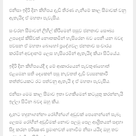
එනිසා ඉදිරි දින කිහිපය දැඩි තීරණ ගැනීමේ කාල සීමාවක් වනු
ඇතැයිද ඒ මහතා පැවැසීය.
සංචරන සීමාවන් ලිහිල් කිරීමෙන් පසුව ජනතාව සෞඛ්‍ය
උපදෙස් කිසිවක් නොතකමින් හැසිරෙන බව පෙනී යන බවද
පවසන ඒ මහතා බොහෝ ප්‍රදේශවල ජනතාව සංචාරය
කරමින් අවදානම් ලෙස හැසිරෙමින් ඇතැයිද කියා සිටියේය.
ඉදිරි දින කිහිපයේදී ද මේ ආකාරයෙන් පැවතුණහොත්
එළඹෙන සති දෙකෙන් පසු නැවතත් දැඩි ව්‍යසනකාරී
තත්ත්වයකට රට පත්වනු ඇතැයි ද ඒ මහතා පැවැසීය.
එනිසා මෙම කාල සීමාව ඉතා වගකීමෙන් කටයුතු කරන්නැයි
ඉල්ලා සිටින බවද ඔහු කීය.
දැනට හදුනාගන්නා රෝගීන්ගේ අඩුවක් පෙනෙන්නේ සැබෑ
ලෙසම රෝගීන් අඩුවීමක් නොව පලමු පෙල ආශ‍්‍රිතයන් සදහා
සිදු කරන පරීක්‍ෂණ ප‍්‍රමානවත් නොවීම නිසා යයිද ඔහු තව