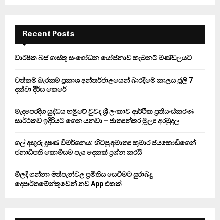
a
S
r
c
E
h
Recent Posts
f
A
o
වාර්ෂික බස් ගාස්තු සංශෝධන යෝජනාව කැබිනට් මණ්ඩලයට
r
R
:
වත්කම් බැරකම් ප්‍රකාශ අන්තර්ජාලයෙන් බාරදීමේ කාලය ජූලි 7
C
දක්වා දීර්ඝ කෙරේ
H
මැදපෙරදිග යුද්ධය හමුවේ වුවද ශ්‍රී ලංකාව ආර්ථික ප්‍රතිසංස්කරණ
සාර්ථකව ඉදිරියට ගෙන යනවා – ජාත්‍යන්තර මූල්‍ය අරමුදල
ගල් අඟුරු දූෂණ විමර්ශනය: හිටපු අමාත්‍ය කුමාර ජයකොඩිගෙන්
ජනාධිපති කොමිසම පැය දෙකක් ප්‍රශ්න කරයි
මිලදී ගන්නා මත්පැන්වල ප්‍රමිතිය සෙවීමට සුරාබදු
දෙපාර්තමේන්තුවෙන් නව App එකක්