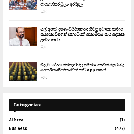
ජාත්‍යන්තර මූල්‍ය අරමුදල
0
ගල් අඟුරු දූෂණ විමර්ශනය: හිටපු අමාත්‍ය කුමාර
ජයකොඩිගෙන් ජනාධිපති කොමිසම පැය දෙකක්
ප්‍රශ්න කරයි
0
මිලදී ගන්නා මත්පැන්වල ප්‍රමිතිය සෙවීමට සුරාබදු
දෙපාර්තමේන්තුවෙන් නව App එකක්
0
Categories
AI News
(1)
Business
(477)