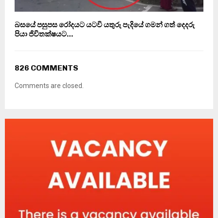
බසයේ පසුපස රෝදයට යටවි යතුරු පැදියේ ගමන් ගත් දෙදරු
පියා ජිවිතක්ෂයට…
826 COMMENTS
Comments are closed.