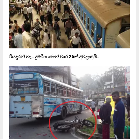
රියදුරන් නෑ.. දුම්රිය ගමන් වාර 24ක් අවලංගුයි..