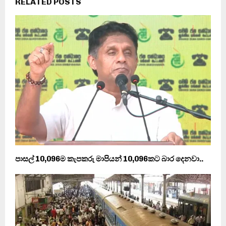
RELATED POSTS
පාසල් 10,096ම කැපකරු මාපියන් 10,096කට බාර දෙනවා..