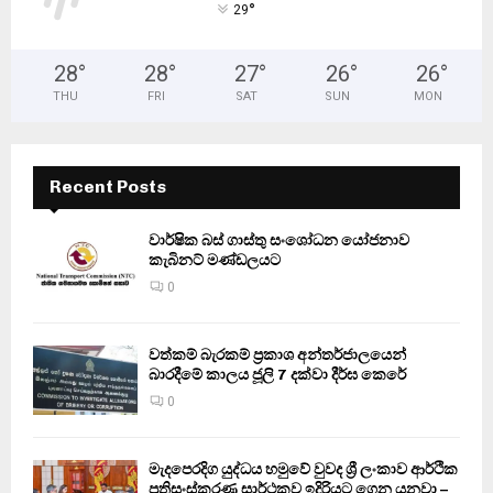
°
29
28
°
28
°
27
°
26
°
26
°
THU
FRI
SAT
SUN
MON
Recent Posts
වාර්ෂික බස් ගාස්තු සංශෝධන යෝජනාව
කැබිනට් මණ්ඩලයට
0
වත්කම් බැරකම් ප්‍රකාශ අන්තර්ජාලයෙන්
බාරදීමේ කාලය ජූලි 7 දක්වා දීර්ඝ කෙරේ
0
මැදපෙරදිග යුද්ධය හමුවේ වුවද ශ්‍රී ලංකාව ආර්ථික
ප්‍රතිසංස්කරණ සාර්ථකව ඉදිරියට ගෙන යනවා –