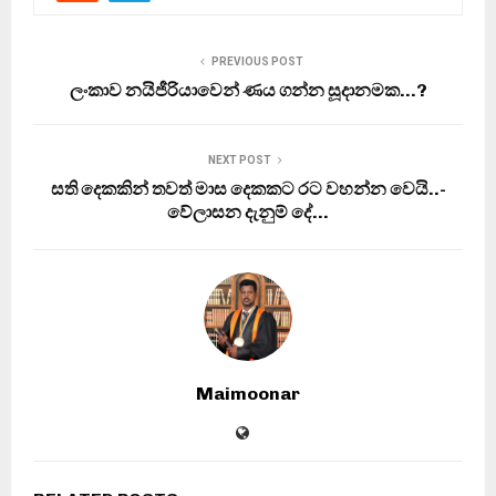
PREVIOUS POST
ලංකාව නයිජීරියාවෙන් ණය ගන්න සූදානමක…?
NEXT POST
සති දෙකකින් තවත් මාස දෙකකට රට වහන්න වෙයි..-
වේලාසන දැනුම් දේ…
Maimoonar