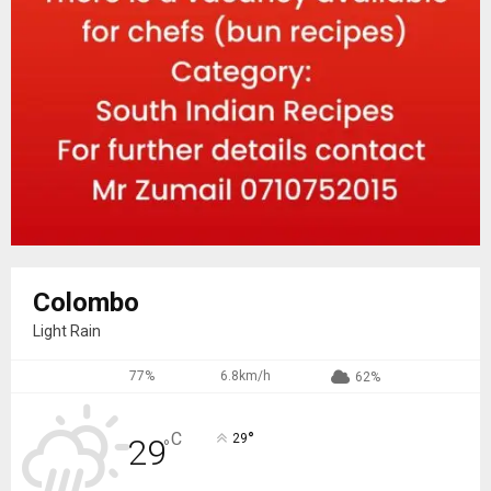
Colombo
Light Rain
77%
6.8km/h
62%
°
C
29
29
°