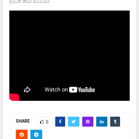
දුරටත් කියා සිටියේය.
SHARE
0