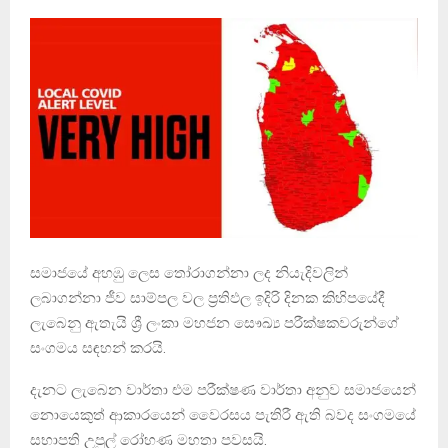
සමාජයේ අහඹු ලෙස තෝරාගන්නා ලද නියැදිවලින්
ලබාගන්නා ජීව සාම්පල වල ප්‍රතිඵල ඉදිරි දිනක කිහිපයේදී
ලැබෙනු ඇතැයි ශ්‍රී ලංකා මහජන සෞඛ්‍ය පරීක්ෂකවරුන්ගේ
සංගමය සඳහන් කරයි.
දැනට ලැබෙන වාර්තා එම පරීක්ෂණ වාර්තා අනුව සමාජයෙන්
නොයෙකුත් ආකාරයෙන් වෛරසය පැතිරී ඇති බවද සංගමයේ
සභාපති උපුල් රෝහණ මහතා පවසයි.