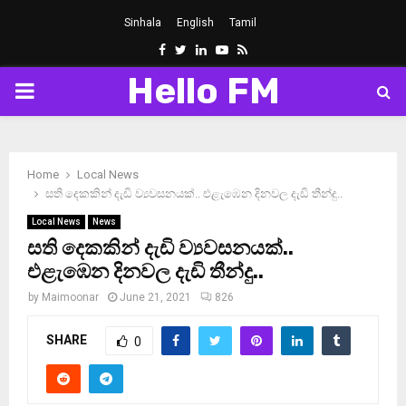
Sinhala
English
Tamil
Facebook
Twitter
Linkedin
Youtube
Rss
Hello FM
PRIMARY
MENU
Home
Local News
සති දෙකකින් දැඩි ව්‍යවසනයක්.. එළැඹෙන දිනවල දැඩි තීන්දු..
Local News
News
සති දෙකකින් දැඩි ව්‍යවසනයක්..
එළැඹෙන දිනවල දැඩි තීන්දු..
by
Maimoonar
June 21, 2021
826
SHARE
0