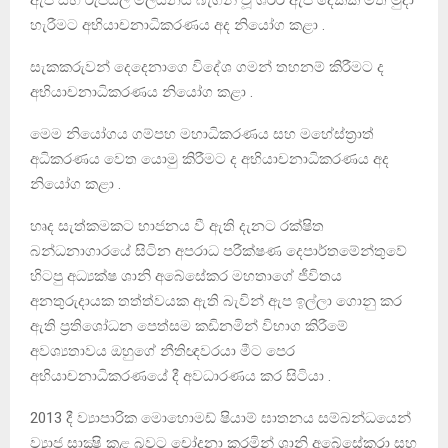
හැරීමට අභියාචනාධිකරණය අද නියෝග කළා .
සැකකරුවන් දෙදෙනාගෙ විදේශ ගමන් තහනම් කිරීමට ද
අභියාචනාධිකරණය නියෝග කළා .
මෙම නියෝගය ගම්පහ මහාධිකරණය සහ මහේස්ත්‍රාත්
අධිකරණය වෙත යොමු කිරීමට ද අභියාචනාධිකරණය අද
නියෝග කළා .
හෘද සැත්කමකට භාජනය වී ඇති දැනට රක්ෂිත
බන්ධනාගාරයේ සිටින අපරාධ පරීක්ෂණ දෙපාර්තමේන්තුවේ
හිටපු අධ්‍යක්ෂ ශානි අබේසේකර මහතාගේ ජීවිතය
අනතුරුදායක තත්ත්වයක ඇති බැවින් ඇප ඉල්ලා ගොනු කර
ඇති ප්‍රතිශෝධන පෙත්සම කඩිනමින් විභාග කිරීමේ
අවශ්‍යතාවය ඔහුගේ නීතිඥවරයා මීට පෙර
අභියාචනාධිකරණයේ දී අවධාරණය කර සිටියා .
2013 දී ව්‍යාපාරික මොහොමඩ් ෂියාම් ඝාතනය සම්බන්ධයෙන්
ව්‍යාජ සාක්‍ෂි කළ බවට චෝදනා කරමින් ශානි අබේසේකරා සහ