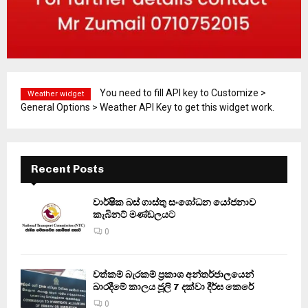
You need to fill API key to Customize >
Weather widget
General Options > Weather API Key to get this widget work.
Recent Posts
වාර්ෂික බස් ගාස්තු සංශෝධන යෝජනාව
කැබිනට් මණ්ඩලයට
0
වත්කම් බැරකම් ප්‍රකාශ අන්තර්ජාලයෙන්
බාරදීමේ කාලය ජූලි 7 දක්වා දීර්ඝ කෙරේ
0