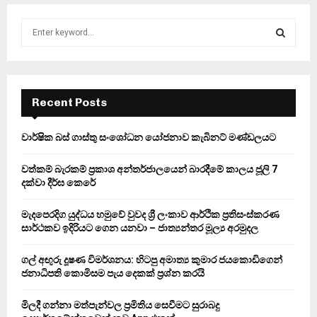
S
e
a
S
r
c
E
h
Recent Posts
f
A
o
වාර්ෂික බස් ගාස්තු සංශෝධන යෝජනාව කැබිනට් මණ්ඩලයට
r
R
:
වත්කම් බැරකම් ප්‍රකාශ අන්තර්ජාලයෙන් බාරදීමේ කාලය ජූලි 7
C
දක්වා දීර්ඝ කෙරේ
H
මැදපෙරදිග යුද්ධය හමුවේ වුවද ශ්‍රී ලංකාව ආර්ථික ප්‍රතිසංස්කරණ
සාර්ථකව ඉදිරියට ගෙන යනවා – ජාත්‍යන්තර මූල්‍ය අරමුදල
ගල් අඟුරු දූෂණ විමර්ශනය: හිටපු අමාත්‍ය කුමාර ජයකොඩිගෙන්
ජනාධිපති කොමිසම පැය දෙකක් ප්‍රශ්න කරයි
මිලදී ගන්නා මත්පැන්වල ප්‍රමිතිය සෙවීමට සුරාබදු