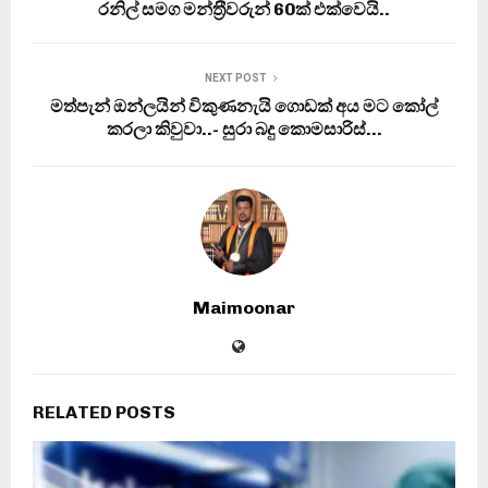
රනිල් සමග මන්ත‍්‍රීවරුන් 60ක් එක්වෙයි..
NEXT POST
මත්පැන් ඔන්ලයින් විකුණනැයි ගොඩක් අය මට කෝල්
කරලා කිවුවා..- සුරා බදු කොමසාරිස්…
Maimoonar
RELATED POSTS