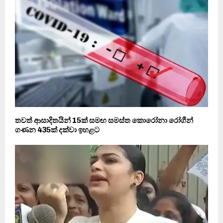
තවත් ආසාදිතයින් 15ක් සමඟ සමස්ත කොරෝනා රෝගීන්
ගණන 435ක් දක්වා ඉහළට