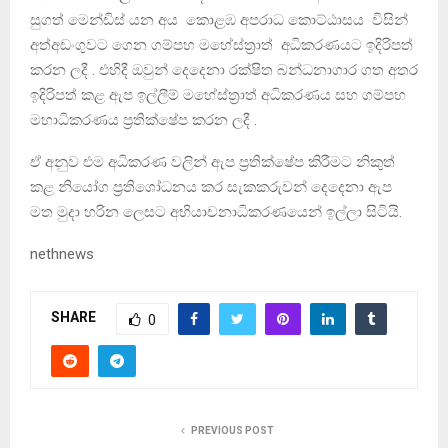
සුගත් මෙන්ඩිස් යන අය කොළඹ අපරාධ කොට්ඨාසය විසින්
අත්අඩංගුවට ගෙන ගම්පහ මහේස්ත්‍රාත් අධිකරණයට ඉදිරිපත්
කරන ලදී . එහිදී ඔවුන් දෙදෙනා රක්ෂිත බන්ධනාගාර ගත අතර
ඉදිරිපත් කළ ඇප ඉල්ලීම් මහේස්ත්‍රාත් අධිකරණය සහ ගම්පහ
මහාධිකරණය ප්‍රතික්ෂේප කරන ලදී .
ඒ අනුව එම අධිකරණ වලින් ඇප ප්‍රතික්ෂේප කිරීමට නිකුත්
කළ නියෝග ප්‍රතිශෝධනය කර සැකකරුවන් දෙදෙනා ඇප
මත මුදා හරින ලෙසට අභියාචනාධිකරණයෙන් ඉල්ලා සිටියි.
nethnews
SHARE
0
PREVIOUS POST