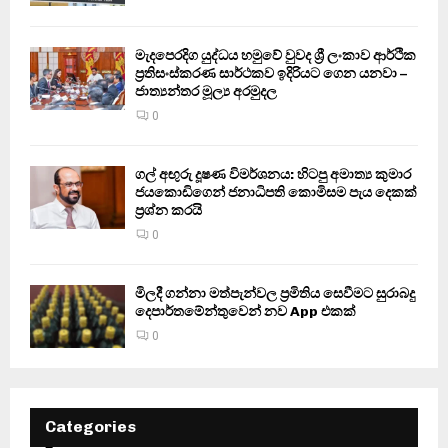
මැදපෙරදිග යුද්ධය හමුවේ වුවද ශ්‍රී ලංකාව ආර්ථික
ප්‍රතිසංස්කරණ සාර්ථකව ඉදිරියට ගෙන යනවා –
ජාත්‍යන්තර මූල්‍ය අරමුදල
0
ගල් අඟුරු දූෂණ විමර්ශනය: හිටපු අමාත්‍ය කුමාර
ජයකොඩිගෙන් ජනාධිපති කොමිසම පැය දෙකක්
ප්‍රශ්න කරයි
0
මිලදී ගන්නා මත්පැන්වල ප්‍රමිතිය සෙවීමට සුරාබදු
දෙපාර්තමේන්තුවෙන් නව App එකක්
0
Categories