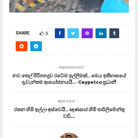
SHARE
0
PREVIOUS POST
නව තෙල් පිරිපහදුව රටේම ඉල්ලීමක්.. මෙය ඉතිහාසයේ
දැවැන්තම ආයෝජනයයි..- Ceypetco ප‍්‍රධානී
NEXT POST
රතන හිමි ඉල්ලා අස්වෙයි.. ඥාණසාර හිමි පාර්ලිමේන්තු
වඩී…