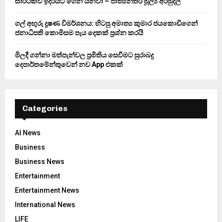
සාර්ථකව ඉදිරියට ගෙන යනවා – ජාත්‍යන්තර මූල්‍ය අරමුදල
ගල් අඟුරු දූෂණ විමර්ශනය: හිටපු අමාත්‍ය කුමාර ජයකොඩිගෙන්
ජනාධිපති කොමිසම පැය දෙකක් ප්‍රශ්න කරයි
මිලදී ගන්නා මත්පැන්වල ප්‍රමිතිය සෙවීමට සුරාබදු
දෙපාර්තමේන්තුවෙන් නව App එකක්
Categories
AI News
Business
Business News
Entertainment
Entertainment News
International News
LIFE