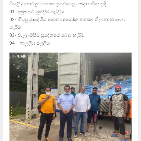
වියළි ආහාර ද්‍රව්‍ය පහත ප්‍රදේශවල බෙදා හරින ලදී.
01- අබුබකර් මුස්ලිම් පල්ලිය.
02- හිටපු ප්‍රාදේශිය අමාත්‍ය අශෝක කනකා තිලානාක් බෙදා
හැරීම
03- වැල්ලම්පිටි ප්‍රදේශයේ බෙදා හැරීම.
04 – ෆාලූලිය පල්ලිය