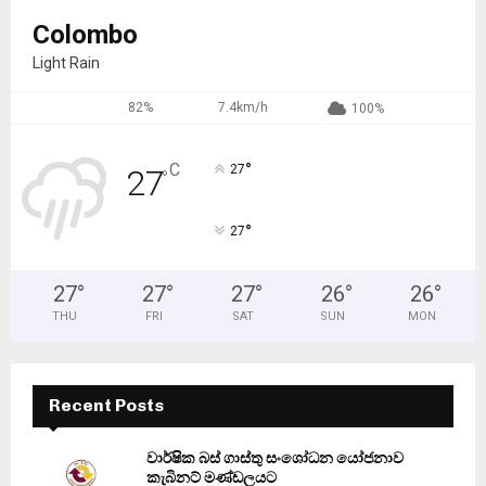
Colombo
Light Rain
82%
7.4km/h
100%
°
C
27
27
°
°
27
27
°
27
°
27
°
26
°
26
°
THU
FRI
SAT
SUN
MON
Recent Posts
වාර්ෂික බස් ගාස්තු සංශෝධන යෝජනාව
කැබිනට් මණ්ඩලයට