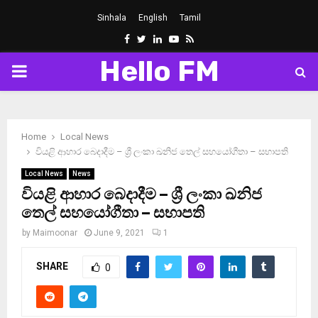
Sinhala
English
Tamil
Facebook
Twitter
Linkedin
Youtube
Rss
Hello FM
PRIMARY
MENU
Home
Local News
වියළි ආහාර බෙදාදීම – ශ්‍රී ලංකා ඛනිජ තෙල් සහයෝගීතා – සභාපති
Local News
News
වියළි ආහාර බෙදාදීම – ශ්‍රී ලංකා ඛනිජ
තෙල් සහයෝගීතා – සභාපති
by
Maimoonar
June 9, 2021
1
SHARE
0