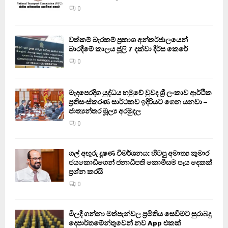
0
වත්කම් බැරකම් ප්‍රකාශ අන්තර්ජාලයෙන්
බාරදීමේ කාලය ජූලි 7 දක්වා දීර්ඝ කෙරේ
0
මැදපෙරදිග යුද්ධය හමුවේ වුවද ශ්‍රී ලංකාව ආර්ථික
ප්‍රතිසංස්කරණ සාර්ථකව ඉදිරියට ගෙන යනවා –
ජාත්‍යන්තර මූල්‍ය අරමුදල
0
ගල් අඟුරු දූෂණ විමර්ශනය: හිටපු අමාත්‍ය කුමාර
ජයකොඩිගෙන් ජනාධිපති කොමිසම පැය දෙකක්
ප්‍රශ්න කරයි
0
මිලදී ගන්නා මත්පැන්වල ප්‍රමිතිය සෙවීමට සුරාබදු
දෙපාර්තමේන්තුවෙන් නව App එකක්