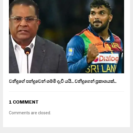
වනිදුගේ පන්දුවෙන් ශම්මි දැවී යයි.. වනිදුගෙන් ප‍්‍රකාශයක්..
1 COMMENT
Comments are closed.