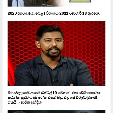
2020 අපොස(සා.පෙළ ) විභාගය 2021 ජනවාරි 18 ඇරඹේ.
මහින්දලගෙයි අපෙයි ඩිජිටල් ID වෙනස්.. එදා ඩේට හොරකං
කරන්න පුළුවං.. අපි ගේන එකේ බෑ.. එදා අපි විරුද්ධ වුණේ
ඒකයි..- නජිත් ඉන්දික..