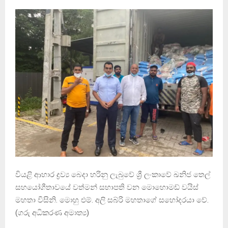
වියළි ආහාර ද්‍රව්‍ය බෙදා හරිනු ලැබුවේ ශ්‍රී ලංකාවේ ඛනිජ තෙල්
සහයෝගීතාවයේ වත්මන් සභාපති වන මොහොමඩ් වයිස්
මහතා විසිනි. මොහු එම්. අලි සබ්රි මහතාගේ සහෝදරයා වේ.
(ගරු අධිකරණ අමාත්‍ය)