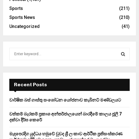
Sports
(211)
Sports News
(210)
Uncategorized
(41)
S
e
a
S
r
c
E
h
Recent Posts
f
A
o
වාර්ෂික බස් ගාස්තු සංශෝධන යෝජනාව කැබිනට් මණ්ඩලයට
r
R
:
වත්කම් බැරකම් ප්‍රකාශ අන්තර්ජාලයෙන් බාරදීමේ කාලය ජූලි 7
C
දක්වා දීර්ඝ කෙරේ
H
මැදපෙරදිග යුද්ධය හමුවේ වුවද ශ්‍රී ලංකාව ආර්ථික ප්‍රතිසංස්කරණ