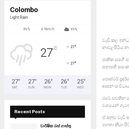
Colombo
Light Rain
86%
6.9km/h
99%
වැඩි කල ඉන්ධ
°
නාවලපිටිය නග
27
C
27
°
ජාතික සමගි 
°
27
සභාපති සසංක 
පොස්ටර් ප්‍ර
27
°
27
°
26
°
26
°
25
°
ආසන සංවිධායක
SAT
SUN
MON
TUE
WED
රටේ පවතින ක
වශයෙන් ගැටළු
Recent Posts
ඒ අනුව වැඩි 
මහතා කියා සිට
වාර්ෂික බස් ගාස්තු