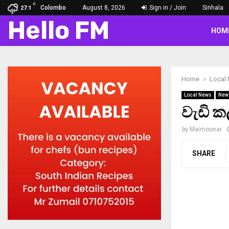
C
Colombo
August 8, 2026
Sign in / Join
Sinhala
27.1
Hello FM
HOM
Home
Local
Local News
New
වැඩි 
by
Maimoonar
SHARE