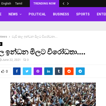
English
Tamil
TRENDING NOW
E
NEWS
POLITICAL
BUSINESS
SPORTS
ENTE
 News
වැඩි කල ඉන්ධන මිලට විරෝධතා….
s
කල ඉන්ධන මිලට විරෝධතා….
June 22, 2021
3
0