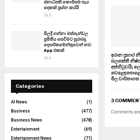
ජනාධිපති කොමිසම පැය
දෙකක් ප්‍රශ්න කරයි
0
මිලදී ගන්නා මත්පැන්වල
ප්‍රමිතිය සෙවීමට සුරාබදු
දෙපාර්තමේන්තුවෙන් නව
App එකක්
ඉරාන ප්‍රහාර න
0
බලශක්ති නිෂ
අත්හිටුවයි; 
වෙළෙඳපොළේ 
මිල වාර්තාග
Categories
3 COMMEN
AI News
(1)
Business
(477)
Comments are 
Business News
(478)
Entertainment
(69)
Entertainment News
(71)