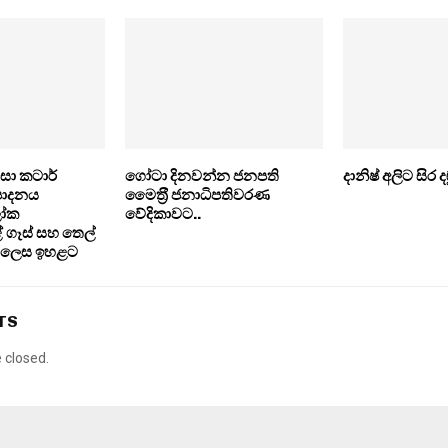
ිසා කටාර්
ගෝටා දිනවන්න ජනපති
දානිෂ් අලිට සිර 
්පාදනය
මෛත‍්‍රී ජනාධිපතිවරණ
ලෝක
වේදිකාවට..
ගෑස් සහ තෙල්
ත ලෙස ඉහළට
TS
closed.