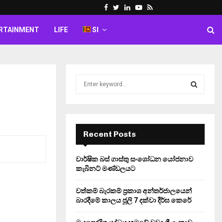
Facebook
Twitter
Linkedin
Youtube
Rss
RTAINMENT
LIFE
SI
S
e
a
S
r
c
E
h
Recent Posts
f
A
o
වාර්ෂික බස් ගාස්තු සංශෝධන යෝජනාව
r
R
කැබිනට් මණ්ඩලයට
:
C
වත්කම් බැරකම් ප්‍රකාශ අන්තර්ජාලයෙන්
බාරදීමේ කාලය ජූලි 7 දක්වා දීර්ඝ කෙරේ
H