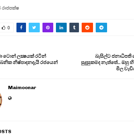
ත් රාජපක්ෂ
0
 ටොන් ලක්‍ෂයක් රටින්
බැසිල්ට ජනාධිපත
ාබනික නිෂ්පාදනදැයි රජයෙන්
සුදුසුකමද නැත්තේ.. ඔහු හ
මිල වැඩ
Maimoonar
OSTS