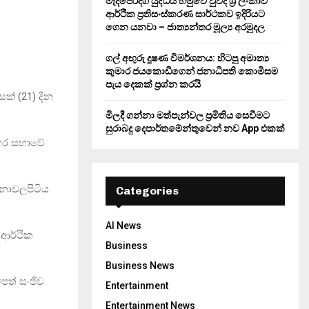
මැදපෙරදිග යුද්ධය හමුවේ වුවද ශ්‍රී ලංකාව
ආර්ථික ප්‍රතිසංස්කරණ සාර්ථකව ඉදිරියට
ගෙන යනවා – ජාත්‍යන්තර මූල්‍ය අරමුදල
ගල් අඟුරු දූෂණ විමර්ශනය: හිටපු අමාත්‍ය
කුමාර ජයකොඩිගෙන් ජනාධිපති කොමිසම
පැය දෙකක් ප්‍රශ්න කරයි
ක් (21) දින
මිලදී ගන්නා මත්පැන්වල ප්‍රමිතිය සෙවීමට
සුරාබදු දෙපාර්තමේන්තුවෙන් නව App එකක්
ගර සභාවේ
 නාවලපිටිය
Categories
AI News
ආර්ථික
Business
Business News
පත් සංජිව
Entertainment
Entertainment News