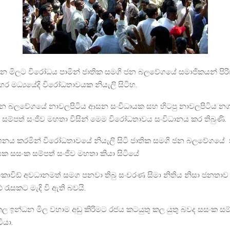
න මිලට විරෝධය පාමින් ජාතික සමගි ජන බලවේගයේ සමාජිකයන් පිරිස
ර මධ්‍යයේදි විරෝධතාවයක නියැලි සිටිහ.
ජන බලවේගයේ නාවලපිටිය ආසන සංවිධායක සහ හිටපු නාවලපිටිය න
සම්පත් සංජිව මහතා විසින් මෙම විරෝධතාවය සංවිධානය කර තිබුණි.
දර්ශනය කරමින් විරෝධතාවයේ නියැලි සිටි ජාතික සමගි ජන බලවේගයේ
 සසංක සම්පත් සංජිව මහතා කියා සිටියේ
ොවිඩ් අවධානමත් සමග පනවා තිබු සංචරණ සිමා නිතිය නිසා ජනතාව 
 රැසකට මැදි වි ඇති බවයි.
කල ඉන්ධන මිල වහාම අඩු කිරිමට රජය කටයුතු කල යුතු බවද සසංක සම්
ියා.