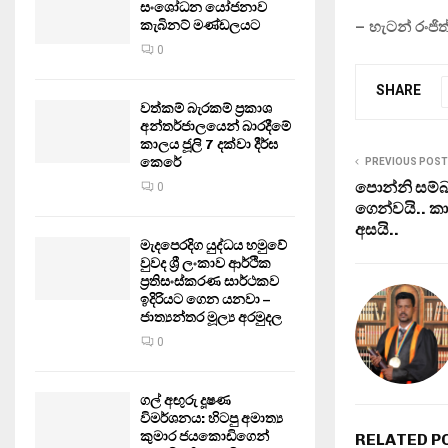
සංශෝධන යෝජනාව
කැබිනට් මණ්ඩලයට
– හැටන් රංජි
0
SHARE
වත්කම් බැරකම් ප්‍රකාශ
අන්තර්ජාලයෙන් බාරදීමේ
කාලය ජූලි 7 දක්වා දීර්ඝ
කෙරේ
PREVIOUS POST
පොන්නි සම්බා
0
ගෙන්වයි.. ක
අසයි..
මැදපෙරදිග යුද්ධය හමුවේ
වුවද ශ්‍රී ලංකාව ආර්ථික
ප්‍රතිසංස්කරණ සාර්ථකව
ඉදිරියට ගෙන යනවා –
ජාත්‍යන්තර මූල්‍ය අරමුදල
0
ගල් අඟුරු දූෂණ
විමර්ශනය: හිටපු අමාත්‍ය
කුමාර ජයකොඩිගෙන්
RELATED P