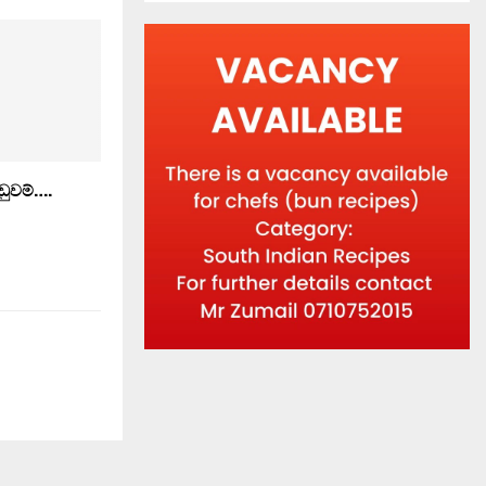
දඬුවම්….