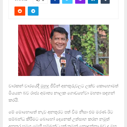
වාරකන් වාරයේදී මුහුදු ජීවීන් අනතුරුවලට ලක්ව කොහොමත්
මියයන බව රාජ්‍ය අමාත්‍ය නාලක ගොඩහේවා මහතා සඳහන්
කරයි.
මේ මොහොතේ නැව අනතුරට පත් වීම නිසා එම මරණ ඊට
සම්බන්ධ කිරීමට බොහෝ දෙනෙක් උත්සාහ කරන නමුත්
අනතුර සමග මෙහි සම්බන්ධයක් තමන් නොදන්නා බව ද ඔහු