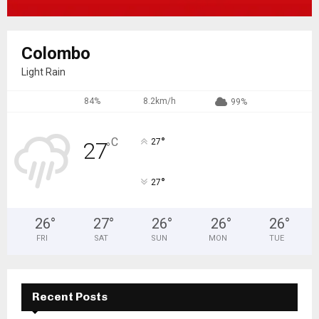
Colombo
Light Rain
84%
8.2km/h
99%
°
C
27
27
°
°
27
26
°
27
°
26
°
26
°
26
°
FRI
SAT
SUN
MON
TUE
Recent Posts