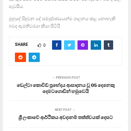
පැවසීය.
මුහුදේ සිදුවන දේ සම්පූර්ණයෙන්ම පාලනය කළ නොහැකි
බවද ඇමතිවරයා කියා සිටියි.
SHARE
0
PREVIOUS POST
ඩෙල්ටා කොවිඩ් ප්‍රභේදය ආසාදනය වූ 05 දෙනෙකු
දෙමටගොඩින් හමුවෙයි
NEXT POST
ශ්‍රී ලංකාවේ ආර්ථිකය අවදානම් තත්ත්වයක් දෙසට