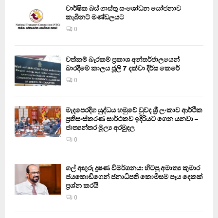
වාර්ෂික බස් ගාස්තු සංශෝධන යෝජනාව
කැබිනට් මණ්ඩලයට
0
වත්කම් බැරකම් ප්‍රකාශ අන්තර්ජාලයෙන්
බාරදීමේ කාලය ජූලි 7 දක්වා දීර්ඝ කෙරේ
0
මැදපෙරදිග යුද්ධය හමුවේ වුවද ශ්‍රී ලංකාව ආර්ථික
ප්‍රතිසංස්කරණ සාර්ථකව ඉදිරියට ගෙන යනවා –
ජාත්‍යන්තර මූල්‍ය අරමුදල
0
ගල් අඟුරු දූෂණ විමර්ශනය: හිටපු අමාත්‍ය කුමාර
ජයකොඩිගෙන් ජනාධිපති කොමිසම පැය දෙකක්
ප්‍රශ්න කරයි
0