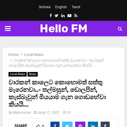
Sinhala
English
Tamil
Facebook
Twitter
Linkedin
Youtube
Rss
Hello FM
PRIMARY
MENU
Home
Local News
වාරකන් කාලෙට කොහොමත් සත්තු මැරෙනවා..- තල්මසුන්,
ඩොලපින්, කැස්බෑවුන් මියයාම ගැන ගොඩහේවා කියයි…
Local News
News
වාරකන් කාලෙට කොහොමත් සත්තු
මැරෙනවා..- තල්මසුන්, ඩොලපින්,
කැස්බෑවුන් මියයාම ගැන ගොඩහේවා
කියයි…
by
Maimoonar
June 17, 2021
51
SHARE
0