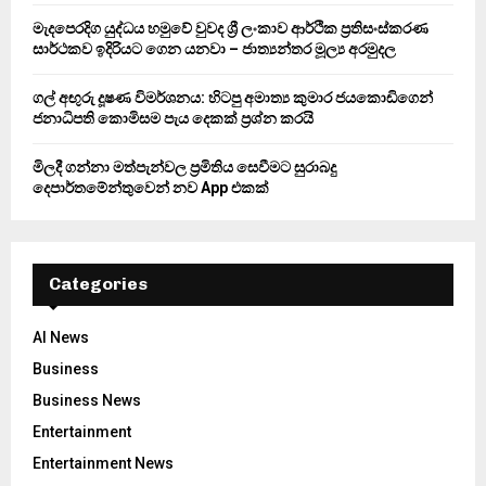
H
මැදපෙරදිග යුද්ධය හමුවේ වුවද ශ්‍රී ලංකාව ආර්ථික ප්‍රතිසංස්කරණ
සාර්ථකව ඉදිරියට ගෙන යනවා – ජාත්‍යන්තර මූල්‍ය අරමුදල
ගල් අඟුරු දූෂණ විමර්ශනය: හිටපු අමාත්‍ය කුමාර ජයකොඩිගෙන්
ජනාධිපති කොමිසම පැය දෙකක් ප්‍රශ්න කරයි
මිලදී ගන්නා මත්පැන්වල ප්‍රමිතිය සෙවීමට සුරාබදු
දෙපාර්තමේන්තුවෙන් නව App එකක්
Categories
AI News
Business
Business News
Entertainment
Entertainment News