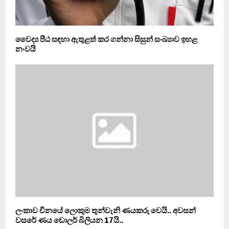
වෛද්‍ය පීඨ සඳහා ඇතුළත් කර ගන්නා සිසුන් සංඛ්‍යාව ඉහළ
නංවයි
ලංකාව චීනයේ ලොකුම තුන්වැනි ණයකරු වෙයි.. අවසන්
වසරේ ණය ඩොලර් බිලියන 17යි..