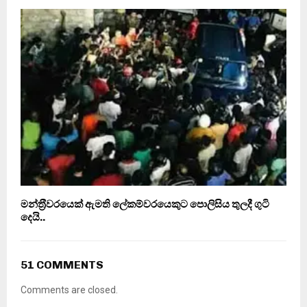
මන්ත‍්‍රීවරයෙක් ඇමති ලේකම්වරයෙකුට පොලිසිය තුලදී ගුටි
දෙයි..
51 COMMENTS
Comments are closed.