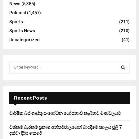
News
(5,385)
Political
(1,457)
Sports
(211)
Sports News
(210)
Uncategorized
(41)
S
e
a
S
r
c
E
h
Recent Posts
f
A
o
වාර්ෂික බස් ගාස්තු සංශෝධන යෝජනාව කැබිනට් මණ්ඩලයට
r
R
:
වත්කම් බැරකම් ප්‍රකාශ අන්තර්ජාලයෙන් බාරදීමේ කාලය ජූලි 7
C
දක්වා දීර්ඝ කෙරේ