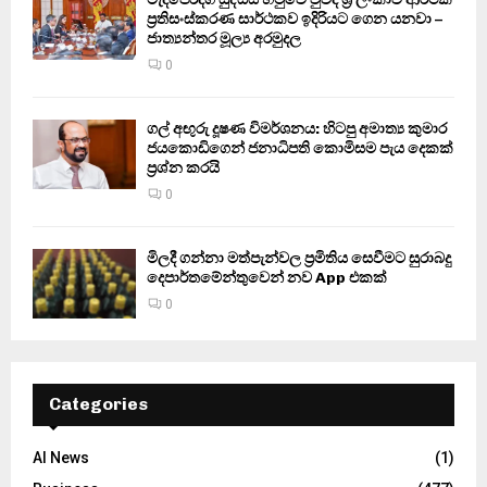
ප්‍රතිසංස්කරණ සාර්ථකව ඉදිරියට ගෙන යනවා –
ජාත්‍යන්තර මූල්‍ය අරමුදල
0
ගල් අඟුරු දූෂණ විමර්ශනය: හිටපු අමාත්‍ය කුමාර
ජයකොඩිගෙන් ජනාධිපති කොමිසම පැය දෙකක්
ප්‍රශ්න කරයි
0
මිලදී ගන්නා මත්පැන්වල ප්‍රමිතිය සෙවීමට සුරාබදු
දෙපාර්තමේන්තුවෙන් නව App එකක්
0
Categories
AI News
(1)