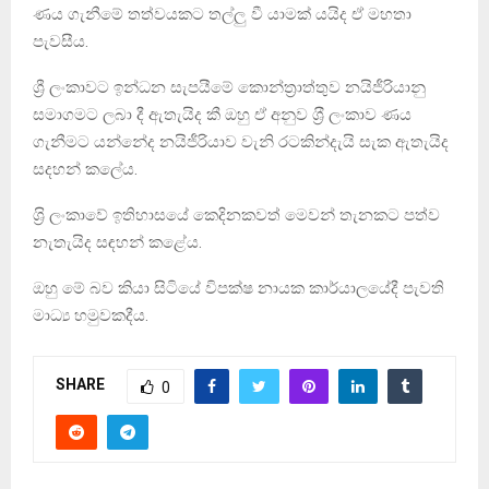
ණය ගැනීමේ තත්වයකට තල්ලු වී යාමක් යයිද ඒ මහතා
පැවසීය.
ශ්‍රී ලංකාවට ඉන්ධන සැපයීමේ කොන්ත්‍රාත්තුව නයිජීරියානු
සමාගමට ලබා දී ඇතැයිද කී ඔහු ඒ අනුව ශ‍්‍රී ලංකාව ණය
ගැනීමට යන්නේද නයිජීරියාව වැනි රටකින්දැයි සැක ඇතැයිද
සදහන් කලේය.
ශ‍්‍රි ලංකාවේ ඉතිහාසයේ කෙදිනකවත් මෙවන් තැනකට පත්ව
නැතැයිද සඳහන් කළේය.
ඔහු මේ බව කියා සිටියේ විපක්ෂ නායක කාර්යාලයේදී පැවති
මාධ්‍ය හමුවකදීය.
SHARE
0