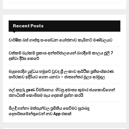
e
a
S
r
c
E
h
Recent Posts
f
A
o
වාර්ෂික බස් ගාස්තු සංශෝධන යෝජනාව කැබිනට් මණ්ඩලයට
r
R
:
වත්කම් බැරකම් ප්‍රකාශ අන්තර්ජාලයෙන් බාරදීමේ කාලය ජූලි 7
C
දක්වා දීර්ඝ කෙරේ
H
මැදපෙරදිග යුද්ධය හමුවේ වුවද ශ්‍රී ලංකාව ආර්ථික ප්‍රතිසංස්කරණ
සාර්ථකව ඉදිරියට ගෙන යනවා – ජාත්‍යන්තර මූල්‍ය අරමුදල
ගල් අඟුරු දූෂණ විමර්ශනය: හිටපු අමාත්‍ය කුමාර ජයකොඩිගෙන්
ජනාධිපති කොමිසම පැය දෙකක් ප්‍රශ්න කරයි
මිලදී ගන්නා මත්පැන්වල ප්‍රමිතිය සෙවීමට සුරාබදු
දෙපාර්තමේන්තුවෙන් නව App එකක්