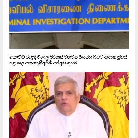
කොවිඞ් වැළඳි විශාල පිරිසක් මහමග මියගිය බවට අසත්‍ය පුවත්
පළ කළ අයෙකු සීඅයිඞී අත්අඩංගුවට