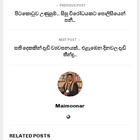
PREVIOUS POST
පිටකොටුව උණුසුම්.. සිසු විරෝධයකට පොලිසියෙන්
පනී..
NEXT POST
සති දෙකකින් දැඩි ව්‍යවසනයක්.. එළැඹෙන දිනවල දැඩි
තීන්දු..
Maimoonar
RELATED POSTS