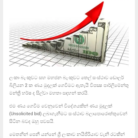
ලංකා බැංකුවට සහ මහජන බැංකුවට තෙල් සංස්ථාව ඩොලර්
බිලියන 2 ක ණය මුදලක් ගෙවීමට ඇතැයි විපක්‍ෂ පාර්ලිමේන්තු
මන්ත්‍රී හර්ෂ ද සිල්වා මහතා සඳහන් කරයි.
එම ණය ගෙවීම වෙනුවෙන් විදේශයකින් ණය මුදලක්
(Unsolicited bid) ලබාගැනීමට සංස්ථාව බලාපොරොත්තුවෙන්
සිටින බවද ඔහු පවසයි.
මෙතනින් පෙනී යන්නේ ශ්‍රී ලංකාව නයිජීරියාව වැනි රටකින්