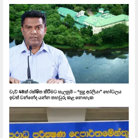
වැව් 48ක් රක්ෂිත කිරීමට සැලසුම් – “සුදු අරලියා” හෝටලය
ඉවත් වන්නේද යන්න තහවුරු කළ නොහැක