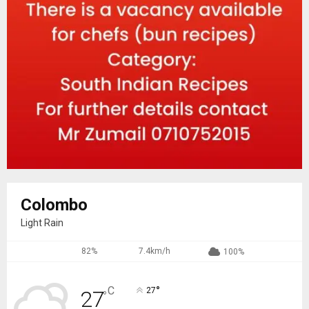
Colombo
Light Rain
82%
7.4km/h
100%
°
C
27
27
°