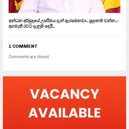
ඉන්ධන අර්බුදයේ උපරිමය දැන් ඇරඹෙනවා.. සූදානම් වන්න..-
අගමැති රටට දැනුම් දෙයි..
1 COMMENT
Comments are closed.