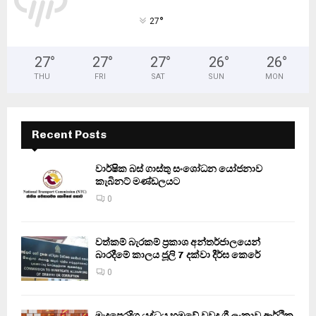
°
27
27
°
27
°
27
°
26
°
26
°
THU
FRI
SAT
SUN
MON
Recent Posts
වාර්ෂික බස් ගාස්තු සංශෝධන යෝජනාව
කැබිනට් මණ්ඩලයට
0
වත්කම් බැරකම් ප්‍රකාශ අන්තර්ජාලයෙන්
බාරදීමේ කාලය ජූලි 7 දක්වා දීර්ඝ කෙරේ
0
මැදපෙරදිග යුද්ධය හමුවේ වුවද ශ්‍රී ලංකාව ආර්ථික