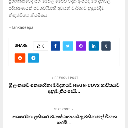
ප්‍රතිශක්තිවේද සහ සෛල ජෛව විද්‍යා අංශයද මේ දිනවල
පරීක්ෂණයක් පවත්වයි.එහි අවසන් වාර්තාව නුදුරේදීම
නිකුත්වීමට නියමිතය
– lankadeepa
SHARE
0
PREVIOUS POST
ශ‍්‍රී ලංකාවේ කොරෝනා මර්දනයට REGN-COV2 භාවිතයට
අනුමැතිය දෙයි…
NEXT POST
කොරෝනා ප්‍රතිකාර මධ්‍යස්ථානයක් ඇමති නාමල් විවෘත
කරයි…