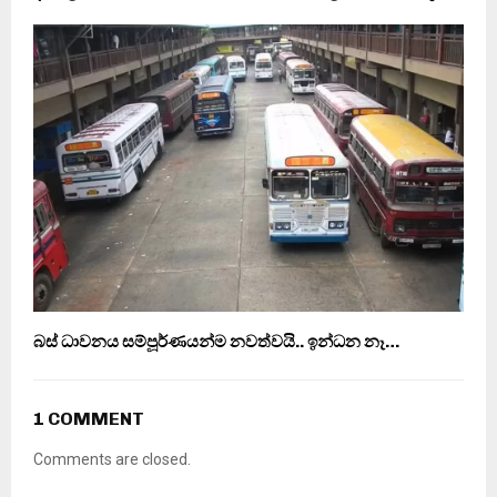
බස් ධාවනය සම්පූර්ණයන්ම නවත්වයි.. ඉන්ධන නෑ…
1 COMMENT
Comments are closed.