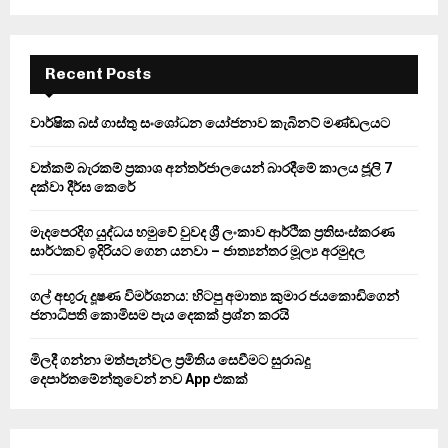
a
S
r
c
E
h
Recent Posts
f
A
o
වාර්ෂික බස් ගාස්තු සංශෝධන යෝජනාව කැබිනට් මණ්ඩලයට
r
R
:
වත්කම් බැරකම් ප්‍රකාශ අන්තර්ජාලයෙන් බාරදීමේ කාලය ජූලි 7
C
දක්වා දීර්ඝ කෙරේ
H
මැදපෙරදිග යුද්ධය හමුවේ වුවද ශ්‍රී ලංකාව ආර්ථික ප්‍රතිසංස්කරණ
සාර්ථකව ඉදිරියට ගෙන යනවා – ජාත්‍යන්තර මූල්‍ය අරමුදල
ගල් අඟුරු දූෂණ විමර්ශනය: හිටපු අමාත්‍ය කුමාර ජයකොඩිගෙන්
ජනාධිපති කොමිසම පැය දෙකක් ප්‍රශ්න කරයි
මිලදී ගන්නා මත්පැන්වල ප්‍රමිතිය සෙවීමට සුරාබදු
දෙපාර්තමේන්තුවෙන් නව App එකක්