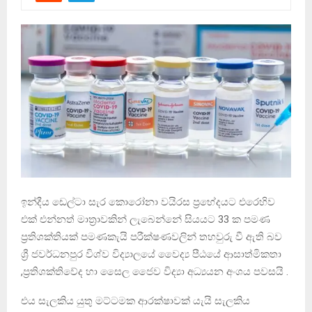
ඉන්දීය ඩෙල්ටා සැර කොරෝනා වයිරස ප්‍රභේදයට එරෙහිව
එක් එන්නත් මාත්‍රාවකින් ලැබෙන්නේ සියයට 33 ක පමණ
ප්‍රතිශක්තියක් පමණකැයි පරීක්ෂණවලින් තහවුරු වී ඇති බව
ශ්‍රී ජවර්ධනපුර විශ්ව විද්‍යාලයේ වෛද්‍ය පීඨයේ ආසාත්මිකතා
,ප්‍රතිශක්තිවේද හා සෛල ජෛව විද්‍යා අධ්‍යයන අංශය පවසයි .
එය සැලකිය යුතු මට්ටමක ආරක්ෂාවක් යැයි සැලකිය