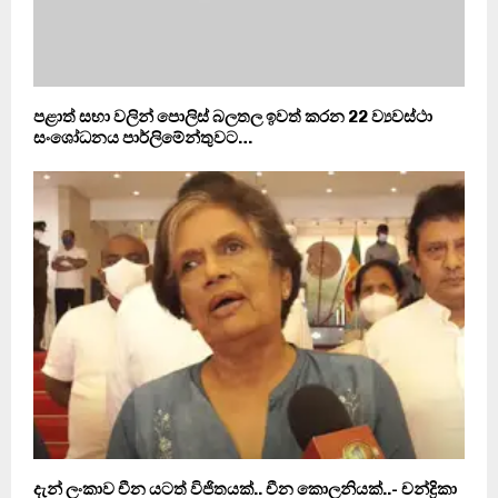
පළාත් සභා වලින් පොලිස් බලතල ඉවත් කරන 22 ව්‍යවස්ථා
සංශෝධනය පාර්ලිමේන්තුවට…
දැන් ලංකාව චීන යටත් විජිතයක්.. චීන කොලනියක්..- චන්ද්‍රිකා