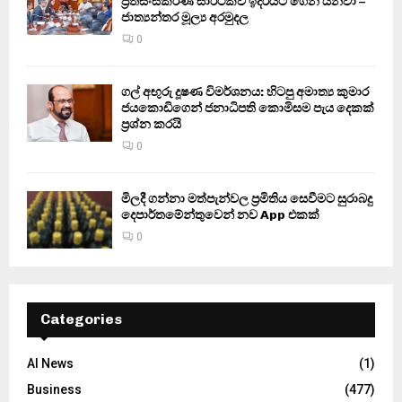
ප්‍රතිසංස්කරණ සාර්ථකව ඉදිරියට ගෙන යනවා –
ජාත්‍යන්තර මූල්‍ය අරමුදල
0
ගල් අඟුරු දූෂණ විමර්ශනය: හිටපු අමාත්‍ය කුමාර
ජයකොඩිගෙන් ජනාධිපති කොමිසම පැය දෙකක්
ප්‍රශ්න කරයි
0
මිලදී ගන්නා මත්පැන්වල ප්‍රමිතිය සෙවීමට සුරාබදු
දෙපාර්තමේන්තුවෙන් නව App එකක්
0
Categories
AI News
(1)
Business
(477)