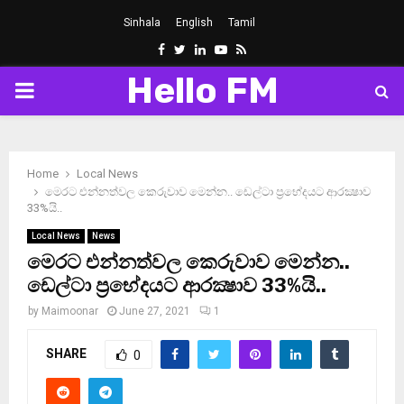
Sinhala
English
Tamil
Facebook
Twitter
Linkedin
Youtube
Rss
Hello FM
PRIMARY
MENU
Home
Local News
මෙරට එන්නත්වල කෙරුවාව මෙන්න.. ඩෙල්ටා ප‍්‍රභේදයට ආරක්‍ෂාව
33%යි..
Local News
News
මෙරට එන්නත්වල කෙරුවාව මෙන්න..
ඩෙල්ටා ප‍්‍රභේදයට ආරක්‍ෂාව 33%යි..
by
Maimoonar
June 27, 2021
1
SHARE
0