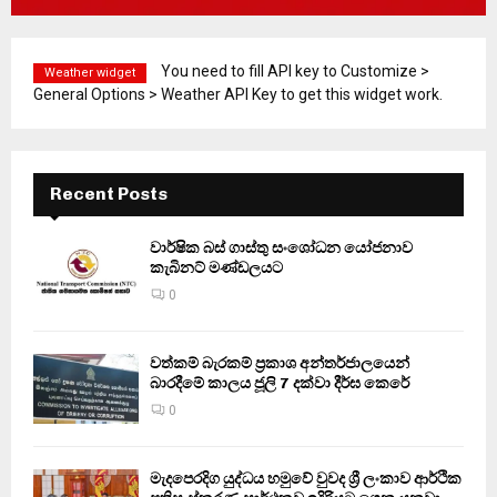
You need to fill API key to Customize >
Weather widget
General Options > Weather API Key to get this widget work.
Recent Posts
වාර්ෂික බස් ගාස්තු සංශෝධන යෝජනාව
කැබිනට් මණ්ඩලයට
0
වත්කම් බැරකම් ප්‍රකාශ අන්තර්ජාලයෙන්
බාරදීමේ කාලය ජූලි 7 දක්වා දීර්ඝ කෙරේ
0
මැදපෙරදිග යුද්ධය හමුවේ වුවද ශ්‍රී ලංකාව ආර්ථික