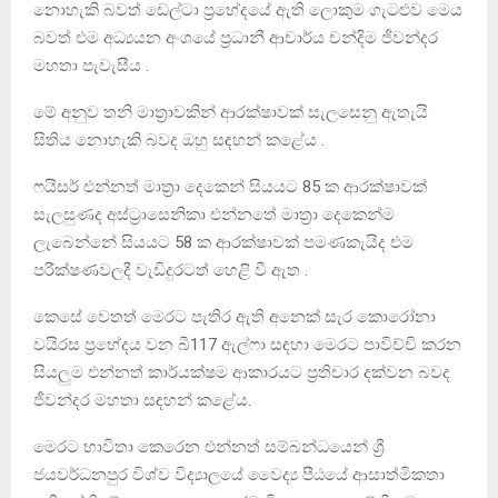
නොහැකි බවත් ඩෙල්ටා ප්‍රභේදයේ ඇති ලොකුම ගැටළුව මෙය
බවත් එම අධ්‍යයන අංශයේ ප්‍රධානී ආචාර්ය චන්දිම ජීවන්දර
මහතා පැවැසීය .
මේ අනුව තනි මාත්‍රාවකින් ආරක්ෂාවක් සැලසෙනු ඇතැයි
සිතිය නොහැකි බවද ඔහු සඳහන් කළේය .
ෆයිසර් එන්නත් මාත්‍රා දෙකෙන් සියයට 85 ක ආරක්ෂාවක්
සැලසුණද අස්ට්‍රාසෙනිකා එන්නතේ මාත්‍රා දෙකෙන්ම
ලැබෙන්නේ සියයට 58 ක ආරක්ෂාවක් පමණකැයිද එම
පරීක්ෂණවලදී වැඩිදුරටත් හෙළි වී ඇත .
කෙසේ වෙතත් මෙරට පැතිර ඇති අනෙක් සැර කොරෝනා
වයිරස ප්‍රභේදය වන බී117 ඇල්ෆා සඳහා මෙරට පාවිච්චි කරන
සියලුම එන්නත් කාර්යක්ෂම ආකාරයට ප්‍රතිචාර දක්වන බවද
ජීවන්දර මහතා සඳහන් කළේය.
මෙරට භාවිතා කෙරෙන එන්නත් සම්බන්ධයෙන් ශ්‍රී
ජයවර්ධනපුර විශ්ව විද්‍යාලයේ වෛද්‍ය පීඨයේ ආසාත්මිකතා