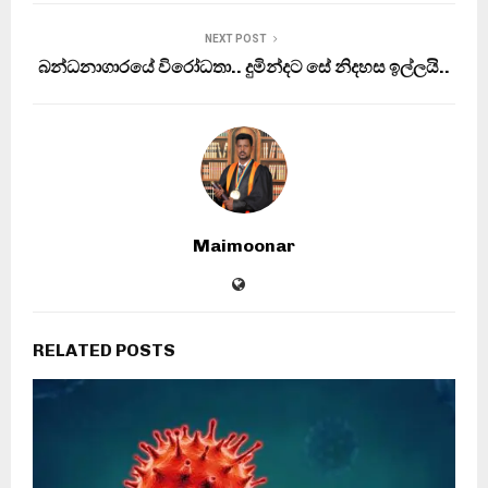
NEXT POST
බන්ධනාගාරයේ විරෝධතා.. දුමින්දට සේ නිදහස ඉල්ලයි..
Maimoonar
RELATED POSTS