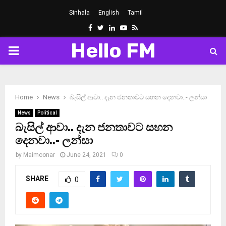
Sinhala
English
Tamil
Facebook
Twitter
Linkedin
Youtube
Rss
Hello FM
PRIMARY
MENU
Home
News
බැසිල් ආවා.. දැන ජනතාවට සහන දෙනවා..- ලන්සා
News
Political
බැසිල් ආවා.. දැන ජනතාවට සහන
දෙනවා..- ලන්සා
by
Maimoonar
June 24, 2021
0
SHARE
0