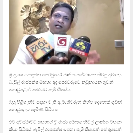
ශ්‍රී ලංකා පොදුජන පෙරමුණේ ජාතික සංවිධායක හිටපු අමාත්‍ය
බැසිල් රාජපක්ෂ මහතා අද පෙරවරුවේ කටුනායක ගුවන්
තොටුපළින් මෙරටට පැමිණියේය.
ඔහු පිළිගැනීම සඳහා ‍මැති ඇමැතිවරුන් කිහිප දෙනෙක් ගුවන්
තොටුපලට පැමිණ සිටියහ.
එම අවස්ථාවට සහභාගි වූ රාජ්‍ය අමාත්‍ය නිමල් ලාන්සා මහතා
කියා සිටියේ බැසිල් රාජපක්ෂ මහතා පැමිණීමෙන් හේතුවෙන්