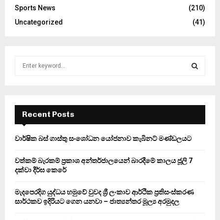
Sports News
(210)
Uncategorized
(41)
S
e
a
S
r
c
E
h
Recent Posts
f
A
o
වාර්ෂික බස් ගාස්තු සංශෝධන යෝජනාව කැබිනට් මණ්ඩලයට
r
R
:
වත්කම් බැරකම් ප්‍රකාශ අන්තර්ජාලයෙන් බාරදීමේ කාලය ජූලි 7
C
දක්වා දීර්ඝ කෙරේ
H
මැදපෙරදිග යුද්ධය හමුවේ වුවද ශ්‍රී ලංකාව ආර්ථික ප්‍රතිසංස්කරණ
සාර්ථකව ඉදිරියට ගෙන යනවා – ජාත්‍යන්තර මූල්‍ය අරමුදල