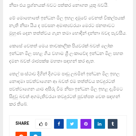
නිසා එය ප්‍රශ්නයක් බවට පත්කර නොගත යුතු බවයි.
මේ මොහොතේ ඉන්ධන මිල ඉහල දමුවේ වෙනත් විකල්පයක්
නැති නිසා යිය ද පවසන අමාත්‍යවරයා මෙරට ජනතාවට
මුහුණ දෙන තත්ත්වය ගැන තමා හොඳින් දන්නා බවද පැවසීය.
කෙසේ වෙතත් මෙය තාවකාලික පියවරක් බවත් ලෝක
ඉන්ධන මිල පහළ ගිය වහාම ශ්‍රී ලංකාවේද ඉන්ධන මිල පහත
දමන බවත් රාජපක්ෂ මහතා සඳහන් කර ඇත.
තෙල් සංස්ථාව දිගින් දිගටම පාඩු ලබමින් ඉන්ධන මිල ඉහල
නොදමා පවත්වාගෙන ආ බවත් එම තත්ත්වය තවදුරටත්
පවත්වාගෙන යාම අසීරු වීම නිසා ඉන්ධන මිල ඉහළ දැමීමට
සිදුවු බවත් අගමැතිවරයා තවදුරටත් පුවත්පත වෙත සඳහන්
කර තිබේ.
SHARE
0