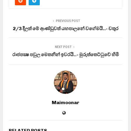
PREVIOUS POST
2/3 දීලත් මේ ආණ්ඩුවත් යහපාලනේ වගේමයි..- චතුර
NEXT POST
රාජපක්‍ෂ පවුල මෙතනින් ඉවරයි..- මුරුත්තෙට්ටුවේ හිමි
Maimoonar
RELATED POSTS