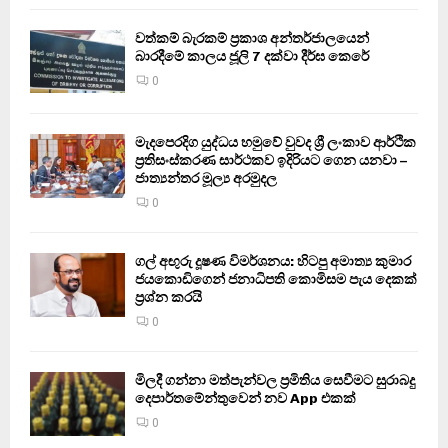
වත්කම් බැරකම් ප්‍රකාශ අන්තර්ජාලයෙන්
බාරදීමේ කාලය ජූලි 7 දක්වා දීර්ඝ කෙරේ
0
මැදපෙරදිග යුද්ධය හමුවේ වුවද ශ්‍රී ලංකාව ආර්ථික
ප්‍රතිසංස්කරණ සාර්ථකව ඉදිරියට ගෙන යනවා –
ජාත්‍යන්තර මූල්‍ය අරමුදල
0
ගල් අඟුරු දූෂණ විමර්ශනය: හිටපු අමාත්‍ය කුමාර
ජයකොඩිගෙන් ජනාධිපති කොමිසම පැය දෙකක්
ප්‍රශ්න කරයි
0
මිලදී ගන්නා මත්පැන්වල ප්‍රමිතිය සෙවීමට සුරාබදු
දෙපාර්තමේන්තුවෙන් නව App එකක්
0