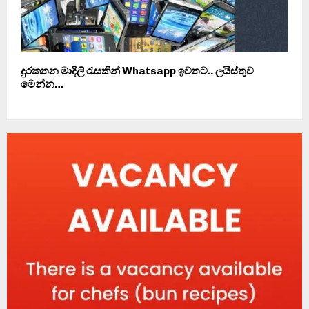
දුරකතන මාදිලි රැසකින් Whatsapp ඉවතට.. ලයිස්තුව
මෙන්න…