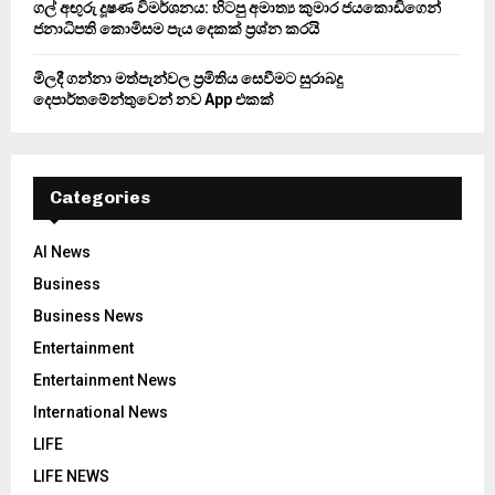
ගල් අඟුරු දූෂණ විමර්ශනය: හිටපු අමාත්‍ය කුමාර ජයකොඩිගෙන්
ජනාධිපති කොමිසම පැය දෙකක් ප්‍රශ්න කරයි
මිලදී ගන්නා මත්පැන්වල ප්‍රමිතිය සෙවීමට සුරාබදු
දෙපාර්තමේන්තුවෙන් නව App එකක්
Categories
AI News
Business
Business News
Entertainment
Entertainment News
International News
LIFE
LIFE NEWS