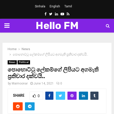
Sinhala
English
Tamil
Facebook
Twitter
Linkedin
Youtube
Rss
Hello FM
PRIMARY
MENU
Home
News
පොහොට්ටු ලේකම්ගේ ලිපියට අගමැති ප‍්‍රතිචාර දක්වයි..
News
Political
පොහොට්ටු ලේකම්ගේ ලිපියට අගමැති
ප‍්‍රතිචාර දක්වයි..
by
Maimoonar
June 14, 2021
0
SHARE
0