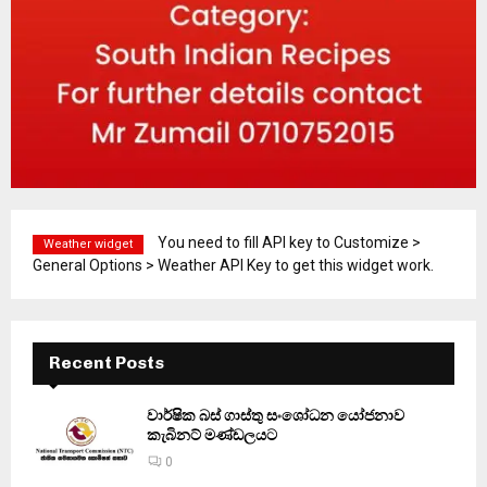
You need to fill API key to Customize >
Weather widget
General Options > Weather API Key to get this widget work.
Recent Posts
වාර්ෂික බස් ගාස්තු සංශෝධන යෝජනාව
කැබිනට් මණ්ඩලයට
0