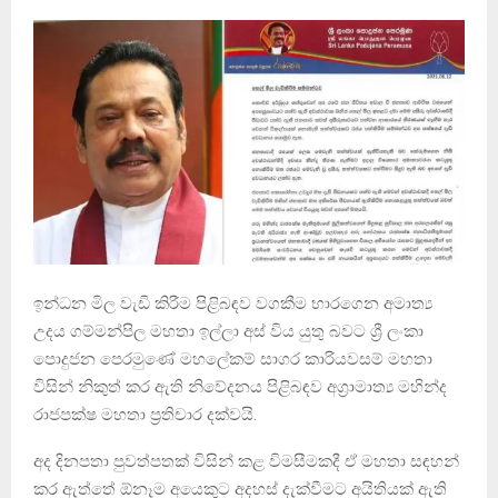
ඉන්ධන මිල වැඩි කිරීම පිළිබඳව වගකීම භාරගෙන අමාත්‍ය
උදය ගම්මන්පිල මහතා ඉල්ලා අස් විය යුතු බවට ශ්‍රී ලංකා
පොදුජන පෙරමුණේ මහලේකම් සාගර කාරියවසම් මහතා
විසින් නිකුත් කර ඇති නිවේදනය පිළිබඳව අග්‍රාමාත්‍ය මහින්ද
රාජපක්ෂ මහතා ප්‍රතිචාර දක්වයි.
අද දිනපතා පුවත්පතක් විසින් කළ විමසීමකදී ඒ මහතා සඳහන්
කර ඇත්තේ ඕනෑම අයෙකුට අදහස් දැක්වීමට අයිතියක් ඇති