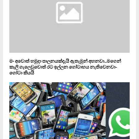
මං අවොත් හමුදා පාලනයක්දැයි ඇතැමුන් අහනවා..මගෙන්
කෑලි ගැලෙවුවොත් රට ඉල්ලන ගෝටාභය නැතිවෙනවා-
ගෝටා කියයි