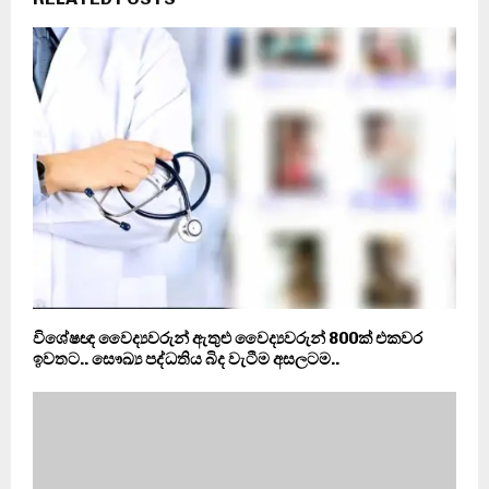
විශේෂඥ වෛද්‍යවරුන් ඇතුළු වෛද්‍යවරුන් 800ක් එකවර
ඉවතට.. සෞඛ්‍ය පද්ධතිය බිද වැටීම අසලටම..