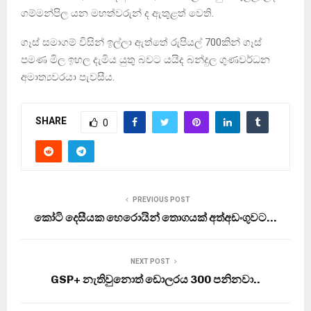
ගම්මන්පිල යන මහත්වරුන් ද ඇතුළත් වෙති.
ගෑස් සමාගම් විසින් ඉල්ලා ඇත්තේ රුපියල් 700කින් ගෑස්
පමණ මිල ඉහල දැමිය යුතු බවට යයිද බන්දුල ගුණවර්ධන
අමාත්‍යවරයා පැවසීය.
SHARE
0
PREVIOUS POST
කෝටි දෙසීයක හෙරොයින් තොගයක් අත්අඩංගුවට…
NEXT POST
GSP+ නැතිවුනොත් ඩොලරය 300 පනිනවා..