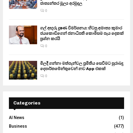
ජාත්‍යන්තර මූල්‍ය අරමුදල
0
ගල් අඟුරු දූෂණ විමර්ශනය: හිටපු අමාත්‍ය කුමාර
ජයකොඩිගෙන් ජනාධිපති කොමිසම පැය දෙකක්
ප්‍රශ්න කරයි
0
මිලදී ගන්නා මත්පැන්වල ප්‍රමිතිය සෙවීමට සුරාබදු
දෙපාර්තමේන්තුවෙන් නව App එකක්
0
Categories
AI News
(1)
Business
(477)