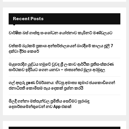
S
r
c
E
h
Recent Posts
f
A
o
වාර්ෂික බස් ගාස්තු සංශෝධන යෝජනාව කැබිනට් මණ්ඩලයට
r
R
:
වත්කම් බැරකම් ප්‍රකාශ අන්තර්ජාලයෙන් බාරදීමේ කාලය ජූලි 7
C
දක්වා දීර්ඝ කෙරේ
H
මැදපෙරදිග යුද්ධය හමුවේ වුවද ශ්‍රී ලංකාව ආර්ථික ප්‍රතිසංස්කරණ
සාර්ථකව ඉදිරියට ගෙන යනවා – ජාත්‍යන්තර මූල්‍ය අරමුදල
ගල් අඟුරු දූෂණ විමර්ශනය: හිටපු අමාත්‍ය කුමාර ජයකොඩිගෙන්
ජනාධිපති කොමිසම පැය දෙකක් ප්‍රශ්න කරයි
මිලදී ගන්නා මත්පැන්වල ප්‍රමිතිය සෙවීමට සුරාබදු
දෙපාර්තමේන්තුවෙන් නව App එකක්