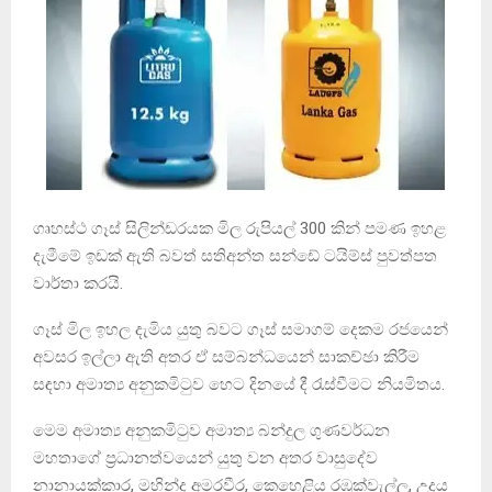
ගෘහස්ථ ගෑස් සිලින්ඩරයක මිල රුපියල් 300 කින් පමණ ඉහළ
දැමීමේ ඉඩක් ඇති බවත් සතිඅන්ත සන්ඩේ ටයිම්ස් පුවත්පත
වාර්තා කරයි.
ගෑස් මිල ඉහල දැමිය යුතු බවට ගෑස් සමාගම් දෙකම රජයෙන්
අවසර ඉල්ලා ඇති අතර ඒ සම්බන්ධයෙන් සාකච්ඡා කිරීම
සඳහා අමාත්‍ය අනුකමිටුව හෙට දිනයේ දී රැස්වීමට නියමිතය.
මෙම අමාත්‍ය අනුකමිටුව අමාත්‍ය බන්දුල ගුණවර්ධන
මහතාගේ ප්‍රධානත්වයෙන් යුතු වන අතර වාසුදේව
නානායක්කාර, මහින්ද අමරවීර, කෙහෙළිය රඹුක්වැල්ල, උදය