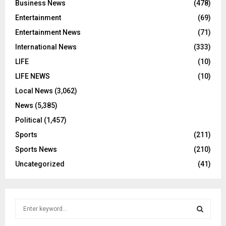
Business News
(478)
Entertainment
(69)
Entertainment News
(71)
International News
(333)
LIFE
(10)
LIFE NEWS
(10)
Local News
(3,062)
News
(5,385)
Political
(1,457)
Sports
(211)
Sports News
(210)
Uncategorized
(41)
S
e
a