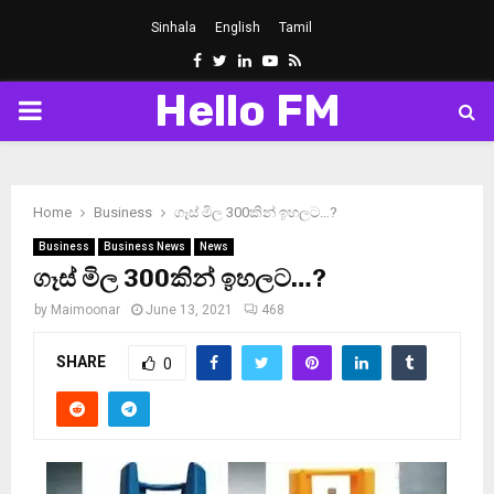
Sinhala
English
Tamil
Facebook
Twitter
Linkedin
Youtube
Rss
Hello FM
PRIMARY
MENU
Home
Business
ගෑස් මිල 300කින් ඉහලට…?
Business
Business News
News
ගෑස් මිල 300කින් ඉහලට…?
by
Maimoonar
June 13, 2021
468
SHARE
0