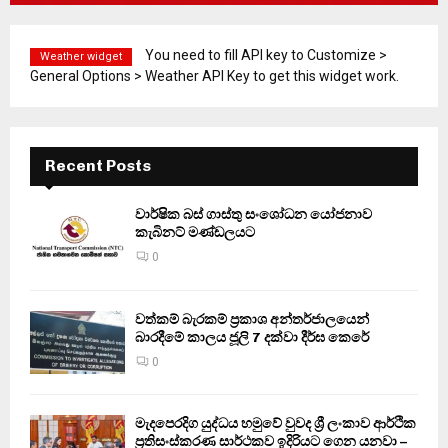
You need to fill API key to Customize >
Weather widget
General Options > Weather API Key to get this widget work.
Recent Posts
වාර්ෂික බස් ගාස්තු සංශෝධන යෝජනාව
කැබිනට් මණ්ඩලයට
0
වත්කම් බැරකම් ප්‍රකාශ අන්තර්ජාලයෙන්
බාරදීමේ කාලය ජූලි 7 දක්වා දීර්ඝ කෙරේ
0
මැදපෙරදිග යුද්ධය හමුවේ වුවද ශ්‍රී ලංකාව ආර්ථික
ප්‍රතිසංස්කරණ සාර්ථකව ඉදිරියට ගෙන යනවා –