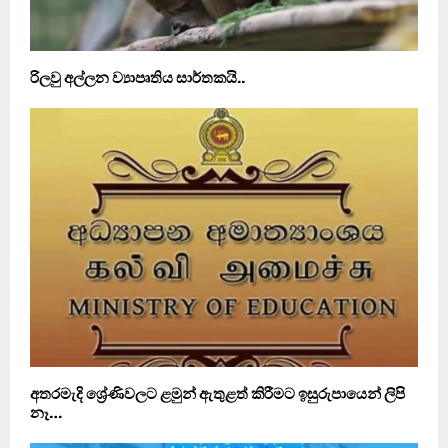
රිලවු අල්ලන ව්‍යාපෘතිය සාර්තකයි..
අතරමැදි ශ්‍රේණිවලට ළමුන් ඇතුළත් කිරීමට ඉසුරුපායෙන් ලිපි
නෑ…