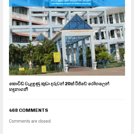
කොවිඩ් වැළඳුණු කුඩා දරුවන් 20ක් රිජ්වේ රෝහලෙන්
හඳුනාගනී
468 COMMENTS
Comments are closed.