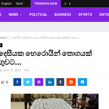
English
Tamil
TRENDING NOW
E
NEWS
POLITICAL
BUSINESS
SPORTS
ENTE
 News
කෝටි දෙසීයක හෙරොයින් තොගයක් අත්අඩංගුවට…
s
දෙසීයක හෙරොයින් තොගයක්
ංගුවට…
June 13, 2021
0
0