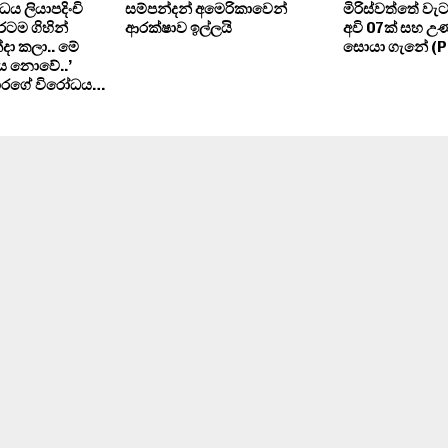
 ලියාපදිංචි
සම්පන්දන් අමෙරිකාවෙන්
මිරිස්වත්තේ වැට
ටම ගිහින්
ආරක්ෂාව ඉල්ලයි
අවි 07ක් සහ උ
්දා කලා.. මේ
සොයා ගැනේ (
ය නොවේ..’
ඩාරගේ විරෝධය…