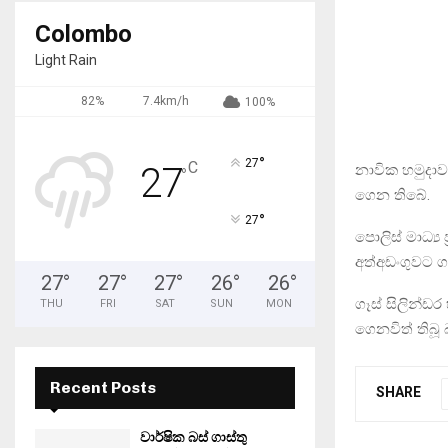
Colombo
Light Rain
82%
7.4km/h
100%
°
27
C
27
නාවික හමුදාව
°
ගෙන තිබේ.
°
27
පොලිස් මාධ්‍ය
අත්අඩංගුවට ග
27
°
27
°
27
°
26
°
26
°
ගෑස් සිලින්ඩර
THU
FRI
SAT
SUN
MON
ගෙනවිත් තිබූ 
Recent Posts
SHARE
වාර්ෂික බස් ගාස්තු