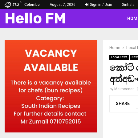
C
Colombo
August 7, 2026
Sign in / Join
Sinhala
27.2
Hello FM
HOM
Home
Local
Local News
New
කෝටි 
අත්අඩ
by
Maimoonar
SHARE