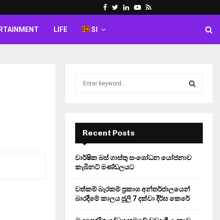
Facebook
Twitter
Linkedin
Youtube
Rss
RTAINMENT
LIFE
SI
S
e
a
S
r
c
E
h
Recent Posts
f
A
o
වාර්ෂික බස් ගාස්තු සංශෝධන යෝජනාව
r
R
කැබිනට් මණ්ඩලයට
:
C
වත්කම් බැරකම් ප්‍රකාශ අන්තර්ජාලයෙන්
බාරදීමේ කාලය ජූලි 7 දක්වා දීර්ඝ කෙරේ
H