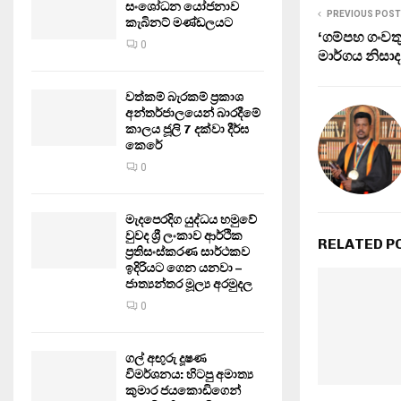
සංශෝධන යෝජනාව
PREVIOUS POST
කැබිනට් මණ්ඩලයට
‘ගම්පහ ගංවත
0
මාර්ගය නිසා
වත්කම් බැරකම් ප්‍රකාශ
අන්තර්ජාලයෙන් බාරදීමේ
කාලය ජූලි 7 දක්වා දීර්ඝ
කෙරේ
0
මැදපෙරදිග යුද්ධය හමුවේ
වුවද ශ්‍රී ලංකාව ආර්ථික
RELATED P
ප්‍රතිසංස්කරණ සාර්ථකව
ඉදිරියට ගෙන යනවා –
ජාත්‍යන්තර මූල්‍ය අරමුදල
0
ගල් අඟුරු දූෂණ
විමර්ශනය: හිටපු අමාත්‍ය
කුමාර ජයකොඩිගෙන්