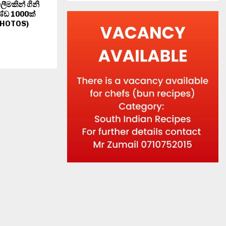
ලීමකින් ගිනි
ණ්ඩ 1000ක්
PHOTOS)