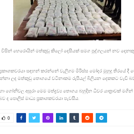
 විසින් හෙරොයින් මත්කුඩු කිලෝ දෙසීයක් සමග පුද්ගලයන් නව දෙනකු
 ප්‍රකාශකවරයා සඳහන් කරන්නේ වැලිගම මිරිස්ස මෝදර මුහුදු තීරයේ දී
න්නා ලද මත්කුඩු තොගයේ වටිනාකම රුපියල් බිලියන දෙකකට වැඩි බව
 හා ගෝනිවල අසුරා මෙම මත්ද්‍රව්‍ය තොගය බහුදින ධීවර යාත්‍රාවක් මගි
බව ද පොලිස් මාධ්‍ය ප්‍රකාශකවරයා පැවසීය.
0