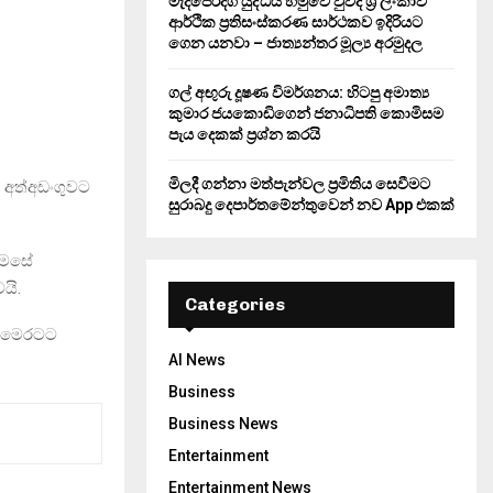
මැදපෙරදිග යුද්ධය හමුවේ වුවද ශ්‍රී ලංකාව
ආර්ථික ප්‍රතිසංස්කරණ සාර්ථකව ඉදිරියට
ගෙන යනවා – ජාත්‍යන්තර මූල්‍ය අරමුදල
ගල් අඟුරු දූෂණ විමර්ශනය: හිටපු අමාත්‍ය
කුමාර ජයකොඩිගෙන් ජනාධිපති කොමිසම
පැය දෙකක් ප්‍රශ්න කරයි
මිලදී ගන්නා මත්පැන්වල ප්‍රමිතිය සෙවීමට
 අත්අඩංගුවට
සුරාබදු දෙපාර්තමේන්තුවෙන් නව App එකක්
 මෙසේ
යි.
Categories
න් මෙරටට
AI News
Business
Business News
Entertainment
Entertainment News