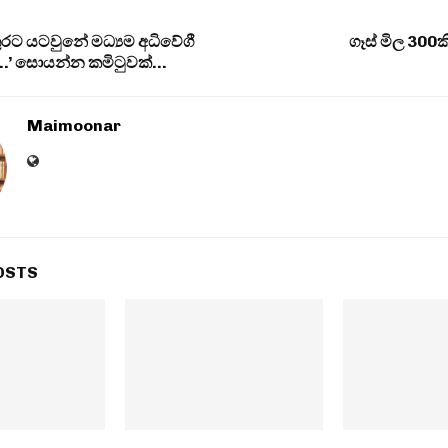
ුරට යටවුනේ මධ්‍යම අධිවේගී
ගෑස් මිල 30
ද..’ සොයන්න කමිටුවක්…
Maimoonar
OSTS