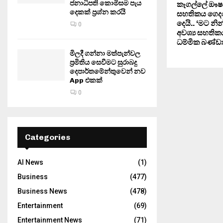
ජනාධිපති කොමිසම පැය
කෑගල්ලේ ඖෂධය
දෙකක් ප්‍රශ්න කරයි
සහතිකය ගෙදර
දෙයි.. ‘මට නින
0
අවශ්‍ය සහතික
ධම්මික බණ්
මිලදී ගන්නා මත්පැන්වල
ප්‍රමිතිය සෙවීමට සුරාබදු
දෙපාර්තමේන්තුවෙන් නව
App එකක්
0
Categories
AI News
(1)
Business
(477)
Business News
(478)
Entertainment
(69)
Entertainment News
(71)