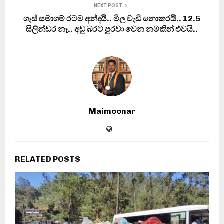
NEXT POST
ගෑස් සමාගම් රටම අන්දයි.. මිල වැඩි නොකරයි.. 12.5
සිලින්ඩර නෑ.. අඩු බරට පුරවා වෙන නමකින් එවයි..
Maimoonar
RELATED POSTS