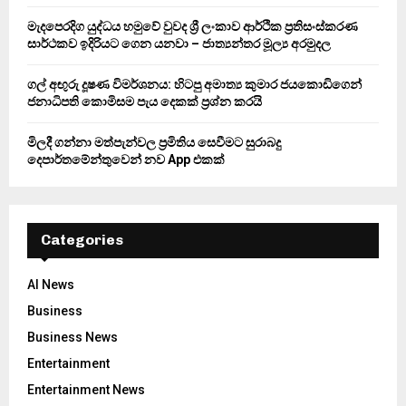
H
මැදපෙරදිග යුද්ධය හමුවේ වුවද ශ්‍රී ලංකාව ආර්ථික ප්‍රතිසංස්කරණ
සාර්ථකව ඉදිරියට ගෙන යනවා – ජාත්‍යන්තර මූල්‍ය අරමුදල
ගල් අඟුරු දූෂණ විමර්ශනය: හිටපු අමාත්‍ය කුමාර ජයකොඩිගෙන්
ජනාධිපති කොමිසම පැය දෙකක් ප්‍රශ්න කරයි
මිලදී ගන්නා මත්පැන්වල ප්‍රමිතිය සෙවීමට සුරාබදු
දෙපාර්තමේන්තුවෙන් නව App එකක්
Categories
AI News
Business
Business News
Entertainment
Entertainment News