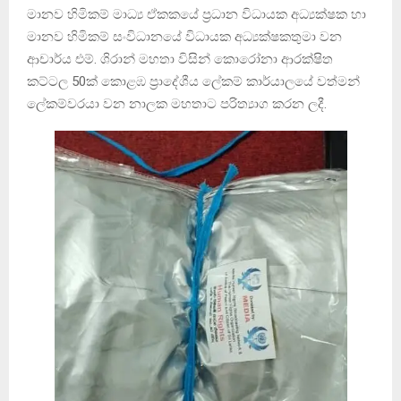
මානව හිමිකම් මාධ්‍ය ඒකකයේ ප්‍රධාන විධායක අධ්‍යක්ෂක හා
මානව හිමිකම් සංවිධානයේ විධායක අධ්‍යක්ෂකතුමා වන
ආචාර්ය එම්. ශිරාන් මහතා විසින් කොරෝනා ආරක්ෂිත
කට්ටල 50ක් කොළඹ ප්‍රාදේශීය ලේකම් කාර්යාලයේ වත්මන්
ලේකම්වරයා වන නාලක මහතාට පරිත්‍යාග කරන ලදී.