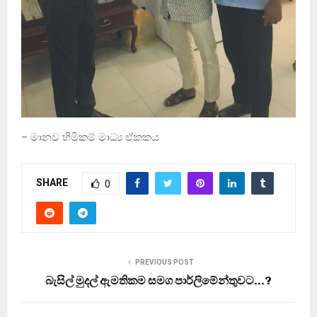
– මානව හිමිකම් මාධ්‍ය ඒකකය
SHARE
0
PREVIOUS POST
බැසිල් මුදල් ඇමතිකම සමග පාර්ලිමේන්තුවට…?