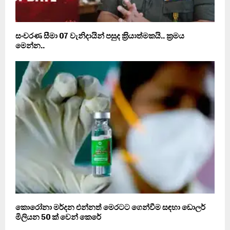
සංචරණ සීමා 07 වැනිදායින් පසුද ක‍්‍රියාත්මකයි.. ක‍්‍රමය
මෙන්න..
කොරෝනා මර්දන එන්නත් මෙරටට ගෙන්වීම සඳහා ඩොලර්
මිලියන 50 ක් වෙන් කෙරේ