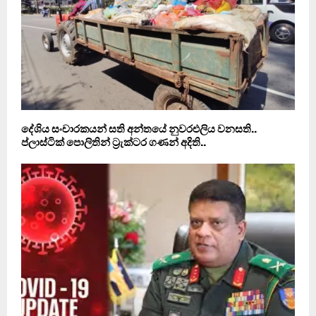
දේශිය සංචාරකයන් සති අන්තයේ නුවරඑලිය වනසති..
ප්ලාස්ටික් පොලිතින් ට‍්‍රැක්ටර ගණන් අදිති..