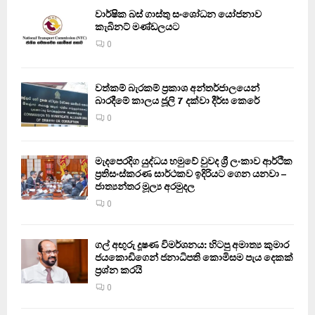
වාර්ෂික බස් ගාස්තු සංශෝධන යෝජනාව
කැබිනට් මණ්ඩලයට
0
වත්කම් බැරකම් ප්‍රකාශ අන්තර්ජාලයෙන්
බාරදීමේ කාලය ජූලි 7 දක්වා දීර්ඝ කෙරේ
0
මැදපෙරදිග යුද්ධය හමුවේ වුවද ශ්‍රී ලංකාව ආර්ථික
ප්‍රතිසංස්කරණ සාර්ථකව ඉදිරියට ගෙන යනවා –
ජාත්‍යන්තර මූල්‍ය අරමුදල
0
ගල් අඟුරු දූෂණ විමර්ශනය: හිටපු අමාත්‍ය කුමාර
ජයකොඩිගෙන් ජනාධිපති කොමිසම පැය දෙකක්
ප්‍රශ්න කරයි
0