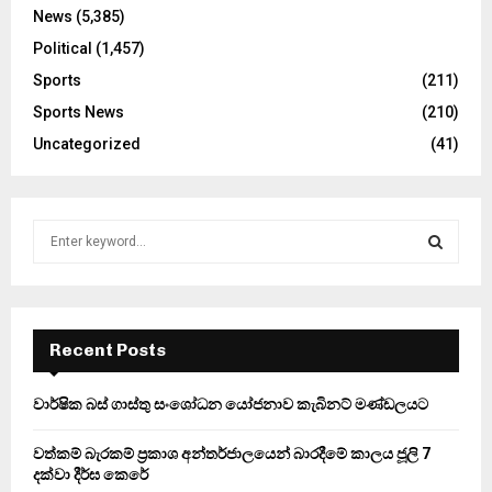
News
(5,385)
Political
(1,457)
Sports
(211)
Sports News
(210)
Uncategorized
(41)
S
e
a
S
r
c
E
h
Recent Posts
f
A
o
වාර්ෂික බස් ගාස්තු සංශෝධන යෝජනාව කැබිනට් මණ්ඩලයට
r
R
:
වත්කම් බැරකම් ප්‍රකාශ අන්තර්ජාලයෙන් බාරදීමේ කාලය ජූලි 7
C
දක්වා දීර්ඝ කෙරේ