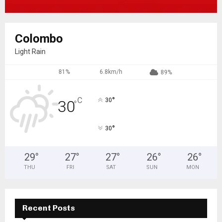
Colombo
Light Rain
81%
6.8km/h
89%
°
C
30
30
°
°
30
29
°
27
°
27
°
26
°
26
°
THU
FRI
SAT
SUN
MON
Recent Posts