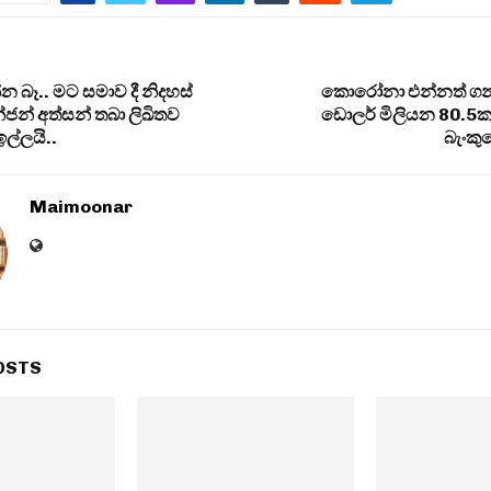
න බෑ.. මට සමාව දී නිදහස්
කොරෝනා එන්නත් ගන්න
්ජන් අත්සන් තබා ලිඛිතව
ඩොලර් මිලියන 80.
ල්ලයි..
බැංකු
Maimoonar
OSTS