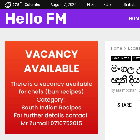
C
Colombo
August 7, 2026
Sign in / Join
Sinhala
27.8
Hello FM
HOM
Home
Local
Local News
New
මංගල උ
ඥාති ද
by
Maimoonar
SHARE