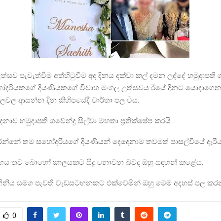
්සව පැවැත්වීම අත්හිටුවීම අද දිනය දක්වා කල් දමන ලද්දේ හමුදාපති ශවේ
දරියකගේ දියණියකගේ විවාහ මංගල උත්සවය ඊයේ දිනට යොදාගෙන 
වල ආසන්න දින කිහිපයේදී වාර්තා පල විය.
ාව හමුදාපති ශවේන්ද්‍ර සිල්වා මහතා ප්‍රතික්ෂේප කරයි.
රන්නේ තම සහෝදරියගේ දියණියන් දෙදෙනාම තවමත් පාසල්වියේ දැරිය
වාහය තව බොහෝ කාලයකට සිදු නොවන බවද ඔහු සඳහන් කළේය.
ිනිය සමග පැවති වැඩසටහනකට එක්වෙමින් ඔහු මෙම අදහස් පල කරන
0