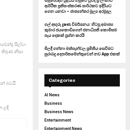
මැදපෙරදිග යුද්ධය හමුවේ වුවද ශ්‍රී ලංකාව
ආර්ථික ප්‍රතිසංස්කරණ සාර්ථකව ඉදිරියට
ගෙන යනවා – ජාත්‍යන්තර මූල්‍ය අරමුදල
ගල් අඟුරු දූෂණ විමර්ශනය: හිටපු අමාත්‍ය
කුමාර ජයකොඩිගෙන් ජනාධිපති කොමිසම
පැය දෙකක් ප්‍රශ්න කරයි
න්ද්‍ර සිල්වා
මිලදී ගන්නා මත්පැන්වල ප්‍රමිතිය සෙවීමට
තිබුණ නිසා
සුරාබදු දෙපාර්තමේන්තුවෙන් නව App එකක්
Categories
න් බවයි.
AI News
Business
 ලදී.
Business News
Entertainment
Entertainment News