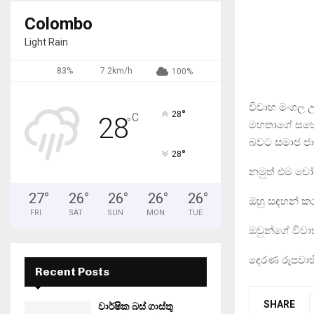
Colombo
Light Rain
83%
7.2km/h
100%
විවාහ මංගල උත
°
28
C
28
°
මහතාගේ සහෝ
බවට සමාජ ජාල
°
28
නමුත් එම චෝදන
27
°
26
°
26
°
26
°
26
°
ඔහු සඳහන් ක
FRI
SAT
SUN
MON
TUE
ඔවුන්ගේ වි
දෙරණ රූපවාහ
Recent Posts
SHARE
වාර්ෂික බස් ගාස්තු