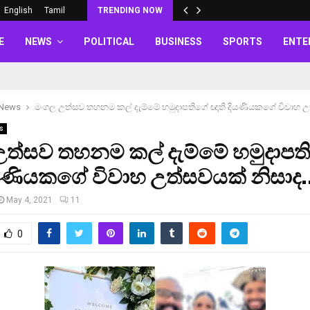
English
Tamil
TRENDING NOW
E
NEWS
POLITICAL
BUSINESS
SPORTS
ENTE
 News
මංගල උත්සව තහනම කල් දැම්මේ හමුදාපතිගේ ඥාති දියණියකගේ විවාහ උ
s
ත්සව තහනම කල් දැම්මේ හමුදාපත
ියණියකගේ විවාහ උත්සවයක් නිසාද
May 4, 2021
11
0