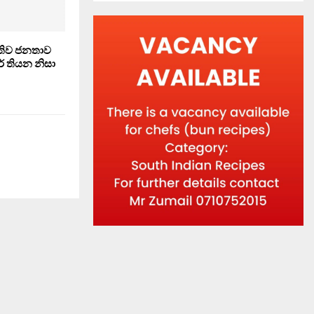
ැතිව ජනතාව
් තියන නිසා