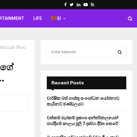
Facebook
Twitter
Linkedin
Youtube
Rss
RTAINMENT
LIFE
SI
ත්සවයක් නිසාද…
S
e
a
ිගේ
S
r
c
…
E
h
Recent Posts
f
A
o
වාර්ෂික බස් ගාස්තු සංශෝධන යෝජනාව
r
R
කැබිනට් මණ්ඩලයට
:
C
වත්කම් බැරකම් ප්‍රකාශ අන්තර්ජාලයෙන්
බාරදීමේ කාලය ජූලි 7 දක්වා දීර්ඝ කෙරේ
H