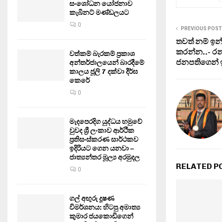
සංශෝධන යෝජනාව
කැබිනට් මණ්ඩලයට
0
PREVIOUS POST
තවත් නම් ඉන්
කරන්න..- රන
වත්කම් බැරකම් ප්‍රකාශ
ජනපතිගෙන් ඉ
අන්තර්ජාලයෙන් බාරදීමේ
කාලය ජූලි 7 දක්වා දීර්ඝ
කෙරේ
0
මැදපෙරදිග යුද්ධය හමුවේ
වුවද ශ්‍රී ලංකාව ආර්ථික
ප්‍රතිසංස්කරණ සාර්ථකව
ඉදිරියට ගෙන යනවා –
ජාත්‍යන්තර මූල්‍ය අරමුදල
RELATED P
0
ගල් අඟුරු දූෂණ
විමර්ශනය: හිටපු අමාත්‍ය
කුමාර ජයකොඩිගෙන්