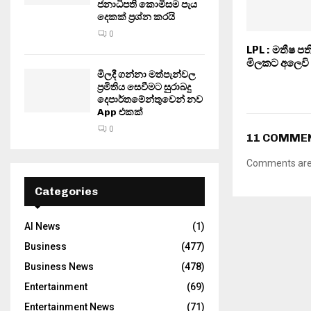
ජනාධිපති කොමිසම පැය
දෙකක් ප්‍රශ්න කරයි
0
LPL : මතීෂ ප
මිලකට අලෙවි
මිලදී ගන්නා මත්පැන්වල
ප්‍රමිතිය සෙවීමට සුරාබදු
දෙපාර්තමේන්තුවෙන් නව
App එකක්
0
11 COMME
Comments are 
Categories
AI News
(1)
Business
(477)
Business News
(478)
Entertainment
(69)
Entertainment News
(71)