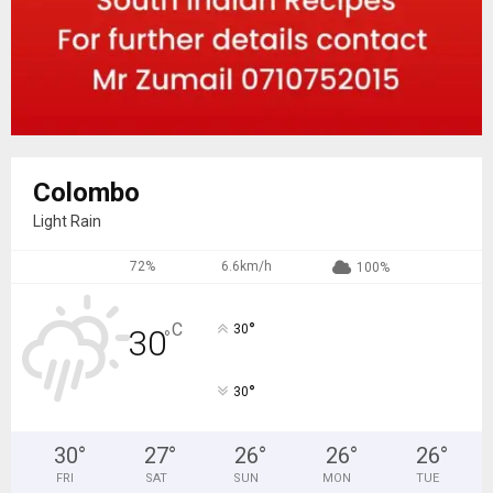
Colombo
Light Rain
72%
6.6km/h
100%
°
C
30
30
°
°
30
30
°
27
°
26
°
26
°
26
°
FRI
SAT
SUN
MON
TUE