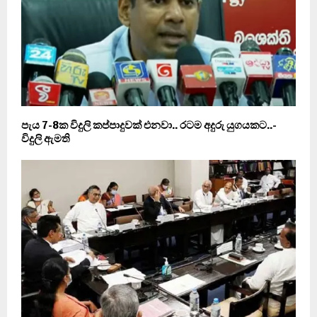
පැය 7-8ක විදුලි කප්පාදුවක් එනවා.. රටම අදුරු යුගයකට..-
විදුලි ඇමති