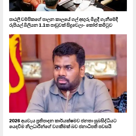
පාඨලී චම්පිකගේ පාලන කාලයේ ගල් අඟුරු මිළදී ගැනීමේදී
රුපියල් බිලියන 1.1ක පාඩුවක් සිදුවෙලා- කෝප් කමිටුව
2026 අයවැය ප්‍රතිපාදන කාර්යක්ෂමව ජනතා සුබසිද්ධියට
යෙදවීම නිලධාරීන්ගේ වගකීමක් බව ජනාධිපති පවසයි