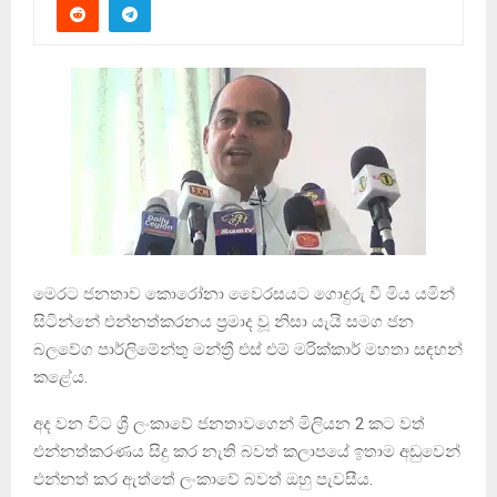
මෙරට ජනතාව කොරෝනා වෛරසයට ගොදුරු වී මිය යමින්
සිටින්නේ එන්නත්කරනය ප්‍රමාද වූ නිසා යැයි සමග ජන
බලවේග පාර්ලිමේන්තු මන්ත්‍රී එස් එම් මරික්කාර් මහතා සඳහන්
කළේය.
අද වන විට ශ්‍රී ලංකාවේ ජනතාවගෙන් මිලියන 2 කට වත්
එන්නත්කරණය සිදු කර නැති බවත් කලාපයේ ඉතාම අඩුවෙන්
එන්නත් කර ඇත්තේ ලංකාවේ බවත් ඔහු පැවසීය.