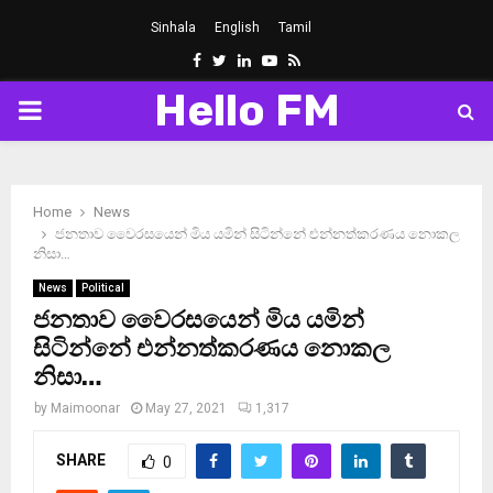
Sinhala
English
Tamil
Facebook
Twitter
Linkedin
Youtube
Rss
Hello FM
PRIMARY
MENU
Home
News
ජනතාව වෛරසයෙන් මිය යමින් සිටින්නේ එන්නත්කරණය නොකල
නිසා…
News
Political
ජනතාව වෛරසයෙන් මිය යමින්
සිටින්නේ එන්නත්කරණය නොකල
නිසා…
by
Maimoonar
May 27, 2021
1,317
SHARE
0