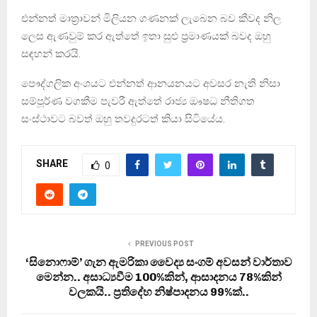
එන්නත් මාත්‍රාවන් මිලියන ගණනක් ලැබෙන බව කීවද නිල
ලෙස ඇණවුම් කර ඇත්තේ ඉතා සුළු ප්‍රමාණයක් බවද ඔහු
සඳහන් කරයි.
පෞද්ගලික අංශයට එන්නත් ආනයනයට අවසර නැති නිසා
සම්පූර්ණ වගකීම පැවරී ඇත්තේ රාජ්‍ය ඖෂධ නීතිගත
සංස්ථාවට බවත් ඔහු තවදුරටත් කියා සිටියේය.
SHARE
0
PREVIOUS POST
‘සිනොෆාම්’ ගැන ඇමරිකා වෛද්‍ය සංගම් අවසන් වාර්තාව
මෙන්න.. අසාධ්‍යවීම 100%කින්, ආසාදනය 78%කින්
වලකයි.. ප‍්‍රතිදේහ නිෂ්පාදනය 99%ක්..