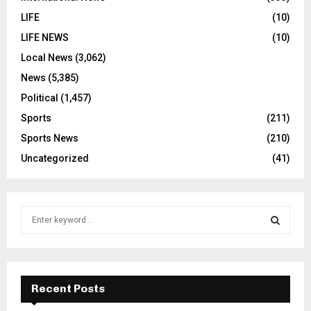
LIFE
(10)
LIFE NEWS
(10)
Local News
(3,062)
News
(5,385)
Political
(1,457)
Sports
(211)
Sports News
(210)
Uncategorized
(41)
S
e
a
S
r
c
E
h
Recent Posts
f
A