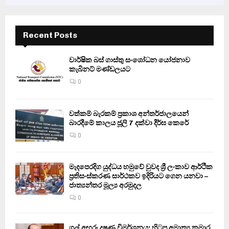
Recent Posts
වාර්ෂික බස් ගාස්තු සංශෝධන යෝජනාව
කැබිනට් මණ්ඩලයට
0
වත්කම් බැරකම් ප්‍රකාශ අන්තර්ජාලයෙන්
බාරදීමේ කාලය ජූලි 7 දක්වා දීර්ඝ කෙරේ
0
මැදපෙරදිග යුද්ධය හමුවේ වුවද ශ්‍රී ලංකාව ආර්ථික
ප්‍රතිසංස්කරණ සාර්ථකව ඉදිරියට ගෙන යනවා –
ජාත්‍යන්තර මූල්‍ය අරමුදල
0
ගල් අඟුරු දූෂණ විමර්ශනය: හිටපු අමාත්‍ය කුමාර