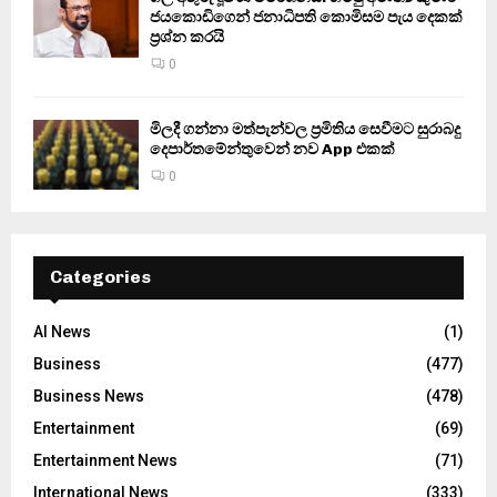
ජයකොඩිගෙන් ජනාධිපති කොමිසම පැය දෙකක්
ප්‍රශ්න කරයි
0
මිලදී ගන්නා මත්පැන්වල ප්‍රමිතිය සෙවීමට සුරාබදු
දෙපාර්තමේන්තුවෙන් නව App එකක්
0
Categories
AI News
(1)
Business
(477)
Business News
(478)
Entertainment
(69)
Entertainment News
(71)
International News
(333)