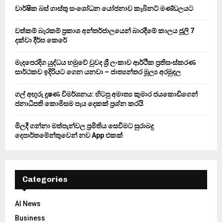
o
වාර්ෂික බස් ගාස්තු සංශෝධන යෝජනාව කැබිනට් මණ්ඩලයට
r
R
:
වත්කම් බැරකම් ප්‍රකාශ අන්තර්ජාලයෙන් බාරදීමේ කාලය ජූලි 7
C
දක්වා දීර්ඝ කෙරේ
H
මැදපෙරදිග යුද්ධය හමුවේ වුවද ශ්‍රී ලංකාව ආර්ථික ප්‍රතිසංස්කරණ
සාර්ථකව ඉදිරියට ගෙන යනවා – ජාත්‍යන්තර මූල්‍ය අරමුදල
ගල් අඟුරු දූෂණ විමර්ශනය: හිටපු අමාත්‍ය කුමාර ජයකොඩිගෙන්
ජනාධිපති කොමිසම පැය දෙකක් ප්‍රශ්න කරයි
මිලදී ගන්නා මත්පැන්වල ප්‍රමිතිය සෙවීමට සුරාබදු
දෙපාර්තමේන්තුවෙන් නව App එකක්
Categories
AI News
Business