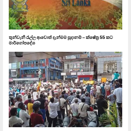
තුන්වැනි රැල්ල ආවොත් දැන්මම සූදානම් – ක්ෂේත්‍ර 55 කට
මාර්ගෝපදේශ