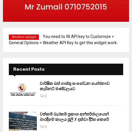
You need to fill API key to Customize >
Weather widget
General Options > Weather API Key to get this widget work.
Recent Posts
වාර්ෂික බස් ගාස්තු සංශෝධන යෝජනාව
කැබිනට් මණ්ඩලයට
0
වත්කම් බැරකම් ප්‍රකාශ අන්තර්ජාලයෙන්
බාරදීමේ කාලය ජූලි 7 දක්වා දීර්ඝ කෙරේ
0