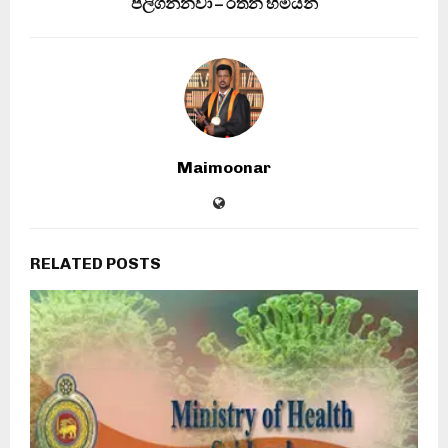
පිලිගන්නවා – රතන හිමියන්
Maimoonar
RELATED POSTS