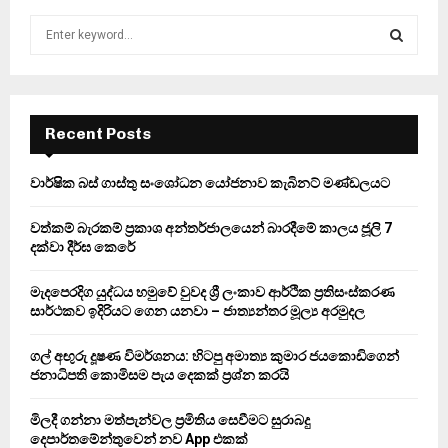
S
e
a
S
r
c
E
h
Recent Posts
f
A
o
වාර්ෂික බස් ගාස්තු සංශෝධන යෝජනාව කැබිනට් මණ්ඩලයට
r
R
:
වත්කම් බැරකම් ප්‍රකාශ අන්තර්ජාලයෙන් බාරදීමේ කාලය ජූලි 7
C
දක්වා දීර්ඝ කෙරේ
H
මැදපෙරදිග යුද්ධය හමුවේ වුවද ශ්‍රී ලංකාව ආර්ථික ප්‍රතිසංස්කරණ
සාර්ථකව ඉදිරියට ගෙන යනවා – ජාත්‍යන්තර මූල්‍ය අරමුදල
ගල් අඟුරු දූෂණ විමර්ශනය: හිටපු අමාත්‍ය කුමාර ජයකොඩිගෙන්
ජනාධිපති කොමිසම පැය දෙකක් ප්‍රශ්න කරයි
මිලදී ගන්නා මත්පැන්වල ප්‍රමිතිය සෙවීමට සුරාබදු
දෙපාර්තමේන්තුවෙන් නව App එකක්