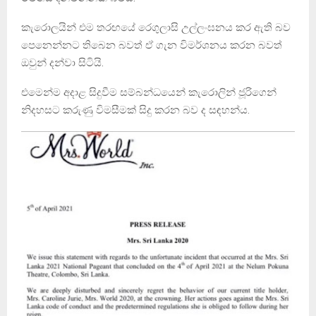
කැරොලයින් එම තරඟයේ රෙගුලාසි උල්ලංඝනය කර ඇති බව
පෙනෙන්නට තිබෙන බවත් ඒ ගැන විමර්ශනය කරන බවත්
ඔවුන් දන්වා සිටියි.
එමෙන්ම අදාළ සිදුවීම සම්බන්ධයෙන් කැරොලින් ජූරිගෙන්
නිදහසට කරුණු විමසීමක් සිදු කරන බව ද සඳහන්ය.