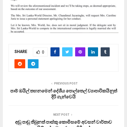
SHARE
0
PREVIOUS POST
පාම් ඔයිල් තහනමෙන් දේශීය පොල්තෙල් ව්‍යාපාරිකයිනුත්
දිරි ගැන්වෙයි
NEXT POST
අඩු පාඩු තිබුනත් පාස්කු කොමිසමේ අවසන් වාර්තාව