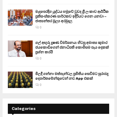
මැදපෙරදිග යුද්ධය හමුවේ වුවද ශ්‍රී ලංකාව ආර්ථික
ප්‍රතිසංස්කරණ සාර්ථකව ඉදිරියට ගෙන යනවා –
ජාත්‍යන්තර මූල්‍ය අරමුදල
0
ගල් අඟුරු දූෂණ විමර්ශනය: හිටපු අමාත්‍ය කුමාර
ජයකොඩිගෙන් ජනාධිපති කොමිසම පැය දෙකක්
ප්‍රශ්න කරයි
0
මිලදී ගන්නා මත්පැන්වල ප්‍රමිතිය සෙවීමට සුරාබදු
දෙපාර්තමේන්තුවෙන් නව App එකක්
0
Categories