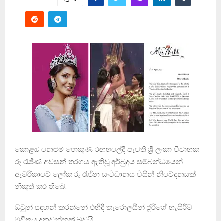
කොළඹ නෙළුම් පොකුණ රඟහලේදී පැවති ශ්‍රී ලංකා විවාහක
රූ රැජිණ අවසන් තරගය ඇතිවූ අර්බුදය සම්බන්ධයෙන්
ඇමරිකාවේ ලෝක රූ රැජින සංවිධානය විසින් නිවේදනයක්
නිකුත් කර තිබේ.
ඔවුන් සඳහන් කරන්නේ එහිදී කැරොලයින් ජූරිගේ හැසිරීම්
මවිතය දනවන්නක් බවයි.