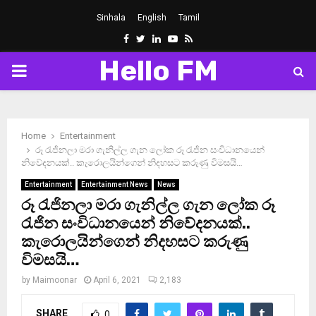
Sinhala
English
Tamil
Facebook
Twitter
Linkedin
Youtube
Rss
Hello FM
PRIMARY
MENU
Home
Entertainment
රූ රැජිනලා මරා ගැනිල්ල ගැන ලෝක රූ රැජින සංවිධානයෙන්
නිවේදනයක්.. කැරොලයින්ගෙන් නිදහසට කරුණු විමසයි…
Entertainment
Entertainment News
News
රූ රැජිනලා මරා ගැනිල්ල ගැන ලෝක රූ
රැජින සංවිධානයෙන් නිවේදනයක්..
කැරොලයින්ගෙන් නිදහසට කරුණු
විමසයි…
by
Maimoonar
April 6, 2021
2,183
SHARE
0