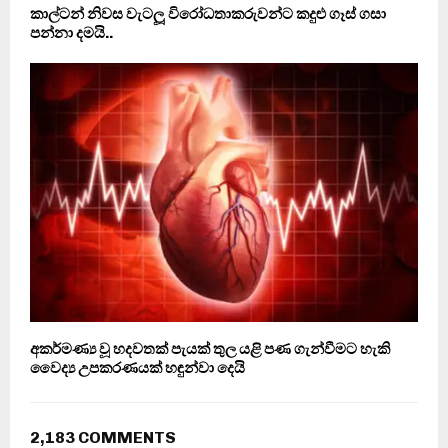
කාල්ටන් නිවස වැටලූ විරෝධතාකරුවන්ට කදුළු ගෑස් ගසා
පන්නා දමයි..
අකර්මණ්‍ය වූ හදවතක් පැයක් තුල යළි පණ ගැන්වීමට හැකි
වෛද්‍ය උපකරණයක් හඳුන්වා දෙයි
2,183 COMMENTS